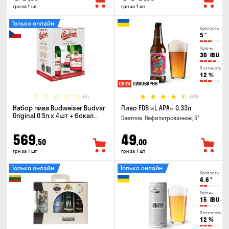
грн за 1 шт
грн за 1 шт
Только онлайн
Крепость
5
°
Горечь
30
IBU
Плотность
12
%
(0)
(30)
Набор пива Budweiser Budvar
Пиво FDB «L.APA» 0.33л
Original 0.5л х 4шт + бокал
Светлое, Нефильтрованное, 5°
0.33л
569
49
,50
,00
грн за 1 шт
грн за 1 шт
Только онлайн
Только онлайн
Крепость
4.6
°
Горечь
15
IBU
Плотность
12
%