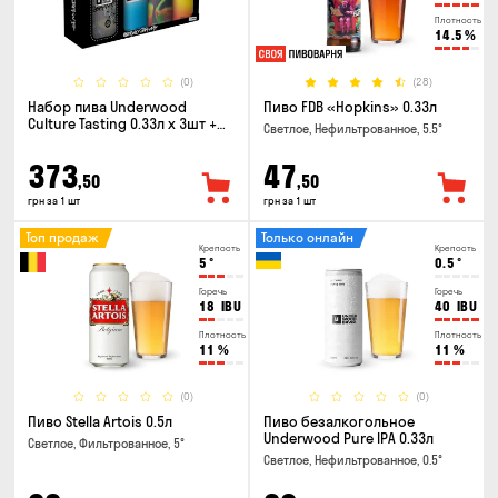
Плотность
14.5
%
(0)
(28)
Набор пива Underwood
Пиво FDB «Hopkins» 0.33л
Culture Tasting 0.33л x 3шт +
Светлое, Нефильтрованное, 5.5°
бокал
373
47
,50
,50
грн за 1 шт
грн за 1 шт
Топ продаж
Только онлайн
Крепость
Крепость
5
°
0.5
°
Горечь
Горечь
18
IBU
40
IBU
Плотность
Плотность
11
%
11
%
(0)
(0)
Пиво Stella Artois 0.5л
Пиво безалкогольное
Underwood Pure IPA 0.33л
Светлое, Фильтрованное, 5°
Светлое, Нефильтрованное, 0.5°