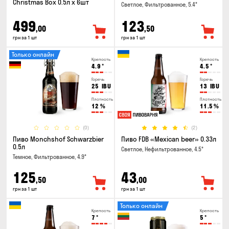
Christmas Box 0.5л x 6шт
Светлое, Фильтрованное, 5.4°
499
123
,00
,50
грн за 1 шт
грн за 1 шт
Только онлайн
Крепость
Крепость
4.9
°
4.5
°
Горечь
Горечь
25
IBU
13
IBU
Плотность
Плотность
12
%
11.5
%
(0)
(2)
Пиво Monchshof Schwarzbier
Пиво FDB «Mexican beer» 0.33л
0.5л
Светлое, Нефильтрованное, 4.5°
Темное, Фильтрованное, 4.9°
125
43
,50
,00
грн за 1 шт
грн за 1 шт
Только онлайн
Крепость
Крепость
7
°
5
°