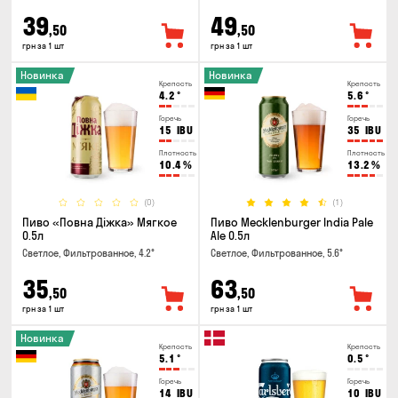
39
49
,50
,50
грн за 1 шт
грн за 1 шт
Новинка
Новинка
Крепость
Крепость
4.2
°
5.6
°
Горечь
Горечь
15
IBU
35
IBU
Плотность
Плотность
10.4
%
13.2
%
(0)
(1)
Пиво «Повна Діжка» Мягкое
Пиво Mecklenburger India Pale
0.5л
Ale 0.5л
Светлое, Фильтрованное, 4.2°
Светлое, Фильтрованное, 5.6°
35
63
,50
,50
грн за 1 шт
грн за 1 шт
Новинка
Крепость
Крепость
5.1
°
0.5
°
Горечь
Горечь
14
IBU
10
IBU