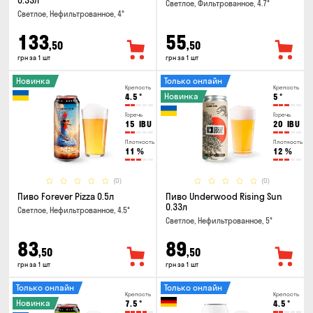
0.33л
Светлое, Фильтрованное, 4.7°
Светлое, Нефильтрованное, 4°
133
55
,50
,50
грн за 1 шт
грн за 1 шт
Новинка
Только онлайн
Крепость
Крепость
Новинка
4.5
°
5
°
Горечь
Горечь
15
IBU
20
IBU
Плотность
Плотность
11
%
12
%
(0)
(0)
Пиво Forever Pizza 0.5л
Пиво Underwood Rising Sun
0.33л
Светлое, Нефильтрованное, 4.5°
Светлое, Нефильтрованное, 5°
83
89
,50
,50
грн за 1 шт
грн за 1 шт
Только онлайн
Только онлайн
Крепость
Крепость
Новинка
7.5
°
4.5
°