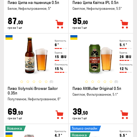
Пиво Ципа на пшенице 0.5л
Пиво Ципа Квітка IPL 0.5л
Белое, Нефильтрованное, 5°
Светлое, Нефильтрованное, 5.5°
87
95
,00
,00
грн за 1 шт
грн за 1 шт
Крепость
Крепость
6
°
5.1
°
Горечь
Горечь
15
IBU
26
IBU
Плотность
Плотность
15
%
12
%
(0)
(0)
Пиво Volynski Browar Sailor
Пиво AltMuller Original 0.5л
0.35л
Светлое, Фильтрованное, 5.1°
Полутемное, Нефильтрованное, 6°
69
39
,50
,50
грн за 1 шт
грн за 1 шт
Новинка
Только онлайн
Крепость
Крепость
Новинка
4.7
°
5.5
°