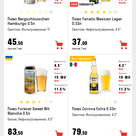
(0)
(2)
Пиво Bergschlosschen
Пиво Fanatic Mexican Lager
Hamburgo 0.5л
0.33л
Светлое, Фильтрованное, 5°
Светлое, Нефильтрованное, 4.5°
45
37
,50
,00
грн за 1 шт
грн за 1 шт
Топ продаж
Крепость
Крепость
4.5
°
4.2
°
Горечь
Горечь
15
IBU
19
IBU
Плотность
Плотность
11.5
%
11.3
%
(1)
(0)
Пиво Forever Sweet Wit
Пиво Corona Extra 0.33л
Blanche 0.5л
Светлое, Фильтрованное, 4.2°
Белое, Нефильтрованное, 4.5°
83
79
,50
,50