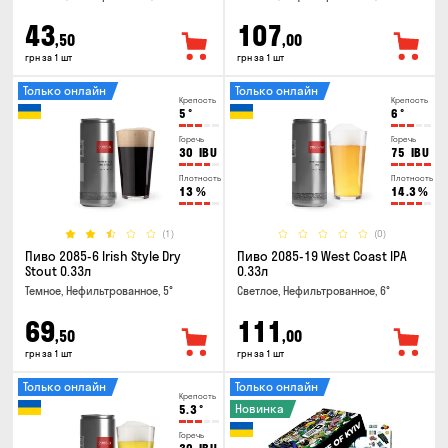
43
107
,50
,00
грн за 1 шт
грн за 1 шт
Только онлайн
Только онлайн
Крепость
Крепость
5
°
6
°
Горечь
Горечь
30
IBU
75
IBU
Плотность
Плотность
13
%
14.3
%
(1)
(0)
Пиво 2085-6 Irish Style Dry
Пиво 2085-19 West Coast IPA
Stout 0.33л
0.33л
Темное, Нефильтрованное, 5°
Светлое, Нефильтрованное, 6°
69
111
,50
,00
грн за 1 шт
грн за 1 шт
Только онлайн
Только онлайн
Крепость
Новинка
5.3
°
Горечь