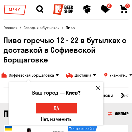
0
0
МЕНЮ
Главная
Сегодня в бутылках
Пиво
Пиво горечью 12 - 22 в бутылках с
доставкой в ​​Софиевской
Борщаговке
Софиевская Борщаговка
Доставка
Укажите
адрес
Ваш город —
Киев?
Все товары
Пиво
Сидр
Вино
Виски
Кокт
ДА
ПИВО
ФИЛЬТР
Нет, изменить
Только онлайн
Крепость