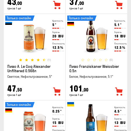
43
37
,00
,00
грн за 1 шт
грн за 1 шт
Только онлайн
Только онлайн
Крепость
Крепость
5
°
5.1
°
Горечь
Горечь
20
IBU
18
IBU
Плотность
Плотность
12.5
%
12.5
%
(1)
(0)
Пиво A. Le Coq Alexander
Пиво Franziskaner Weissbier
Unfiltered 0.568л
0.5л
Светлое, Нефильтрованное, 5°
Белое, Нефильтрованное, 5.1°
47
101
,50
,00
грн за 1 шт
грн за 1 шт
Только онлайн
Крепость
Крепость
0.25
°
4.5
°
Горечь
Горечь
15
IBU
13
IBU
Плотность
Плотность