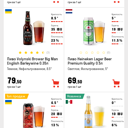
грн за 1 шт
грн за 1 шт
Крепость
Крепость
8.5
°
5
°
Горечь
Горечь
35
IBU
19
IBU
Плотность
Плотность
23
%
11.5
%
(3)
(0)
Пиво Volynski Browar Big Man
Пиво Heineken Lager Beer
English Barleywine 0.35л
Premium Quality 0.5л
Темное, Нефильтрованное, 8.5°
Светлое, Фильтрованное, 5°
79
69
,50
,50
грн за 1 шт
грн за 1 шт
Топ продаж
Новинка
Крепость
Крепость
4.5
°
0
°
Горечь
Горечь
20
IBU
10
IBU
Плотность
Плотность
13
%
6
%