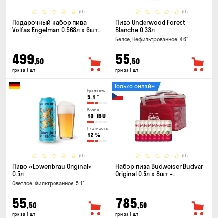
(0)
(0)
Подарочный набор пива
Пиво Underwood Forest
Volfas Engelman 0.568л x 6шт +
Blanche 0.33л
бокал 0.568л
Белое, Нефильтрованное, 4.6°
499
55
,50
,50
грн за 1 шт
грн за 1 шт
Только онлайн
Крепость
5.1
°
Горечь
19
IBU
Плотность
12
%
(0)
(0)
Пиво «Lowenbrau Original»
Набор пива Budweiser Budvar
0.5л
Original 0.5л x 8шт +
термосумка
Светлое, Фильтрованное, 5.1°
55
785
,50
,50
грн за 1 шт
грн за 1 шт