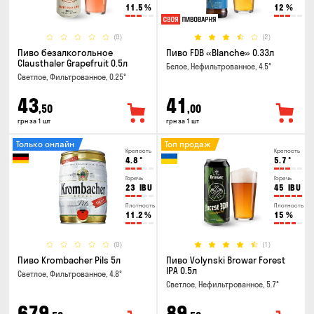
11.5
%
12
%
(0)
(2)
Пиво безалкогольное
Пиво FDB «Blanche» 0.33л
Clausthaler Grapefruit 0.5л
Белое, Нефильтрованное, 4.5°
Светлое, Фильтрованное, 0.25°
43
41
,50
,00
грн за 1 шт
грн за 1 шт
Только онлайн
Топ продаж
Крепость
Крепость
4.8
°
5.7
°
Горечь
Горечь
23
IBU
45
IBU
Плотность
Плотность
11.2
%
15
%
(0)
(1)
Пиво Krombacher Pils 5л
Пиво Volynski Browar Forest
IPA 0.5л
Светлое, Фильтрованное, 4.8°
Светлое, Нефильтрованное, 5.7°
679
89