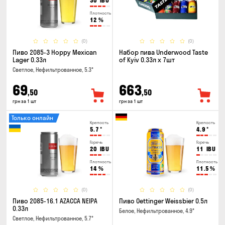
30
IBU
Плотность
12
%
(0)
(0)
Пиво 2085-3 Hoppy Mexican
Набор пива Underwood Taste
Lager 0.33л
of Kyiv 0.33л x 7шт
Светлое, Нефильтрованное, 5.3°
69
663
,50
,50
грн за 1 шт
грн за 1 шт
Только онлайн
Крепость
Крепость
5.7
°
4.9
°
Горечь
Горечь
20
IBU
11
IBU
Плотность
Плотность
14
%
11.5
%
(0)
(0)
Пиво 2085-16.1 AZACCA NEIPA
Пиво Oettinger Weissbier 0.5л
0.33л
Белое, Нефильтрованное, 4.9°
Светлое, Нефильтрованное, 5.7°