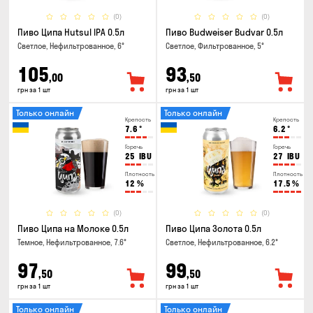
(0)
(0)
Пиво Ципа Hutsul IPA 0.5л
Пиво Budweiser Budvar 0.5л
Светлое, Нефильтрованное, 6°
Светлое, Фильтрованное, 5°
105
93
,00
,50
грн за 1 шт
грн за 1 шт
Только онлайн
Только онлайн
Крепость
Крепость
7.6
°
6.2
°
Горечь
Горечь
25
IBU
27
IBU
Плотность
Плотность
12
%
17.5
%
(0)
(0)
Пиво Ципа на Молоке 0.5л
Пиво Ципа Золота 0.5л
Темное, Нефильтрованное, 7.6°
Светлое, Нефильтрованное, 6.2°
97
99
,50
,50
грн за 1 шт
грн за 1 шт
Только онлайн
Только онлайн