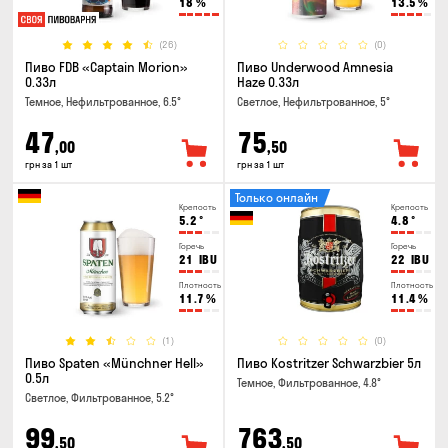
18
%
13.5
%
(26)
(0)
Пиво FDB «Captain Morion»
Пиво Underwood Amnesia
0.33л
Haze 0.33л
Темное, Нефильтрованное, 6.5°
Светлое, Нефильтрованное, 5°
47
75
,00
,50
грн за 1 шт
грн за 1 шт
Только онлайн
Крепость
Крепость
5.2
°
4.8
°
Горечь
Горечь
21
IBU
22
IBU
Плотность
Плотность
11.7
%
11.4
%
(1)
(0)
Пиво Spaten «Münchner Hell»
Пиво Kostritzer Schwarzbier 5л
0.5л
Темное, Фильтрованное, 4.8°
Светлое, Фильтрованное, 5.2°
99
763
,50
,50