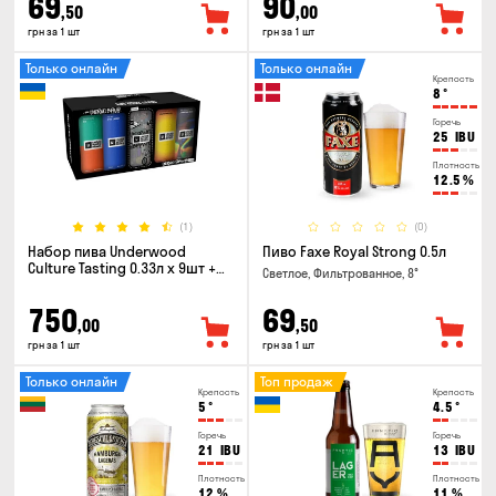
69
90
,50
,00
грн за 1 шт
грн за 1 шт
Только онлайн
Только онлайн
Крепость
8
°
Горечь
25
IBU
Плотность
12.5
%
(1)
(0)
Набор пива Underwood
Пиво Faxe Royal Strong 0.5л
Culture Tasting 0.33л x 9шт +
Светлое, Фильтрованное, 8°
бокал
750
69
,00
,50
грн за 1 шт
грн за 1 шт
Только онлайн
Топ продаж
Крепость
Крепость
5
°
4.5
°
Горечь
Горечь
21
IBU
13
IBU
Плотность
Плотность
12
%
11
%