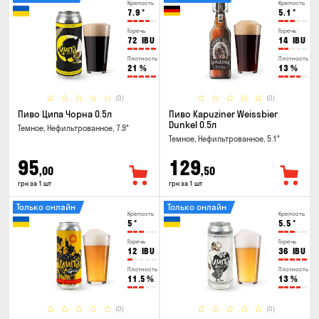
Крепость
Крепость
7.9
°
5.1
°
Горечь
Горечь
72
IBU
14
IBU
Плотность
Плотность
21
%
13
%
(0)
(0)
Пиво Ципа Чорна 0.5л
Пиво Kapuziner Weissbier
Dunkel 0.5л
Темное, Нефильтрованное, 7.9°
Темное, Нефильтрованное, 5.1°
95
129
,00
,50
грн за 1 шт
грн за 1 шт
Только онлайн
Только онлайн
Крепость
Крепость
5
°
5.5
°
Горечь
Горечь
12
IBU
36
IBU
Плотность
Плотность
11.5
%
13
%
(0)
(0)