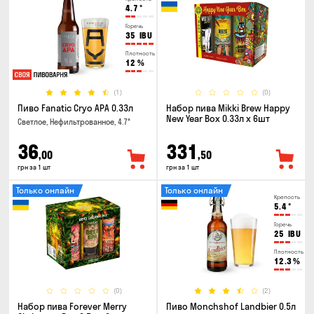
4.7
°
Горечь
35
IBU
Плотность
12
%
(1)
(0)
Пиво Fanatic Cryo APA 0.33л
Набор пива Mikki Brew Happy
New Year Box 0.33л x 6шт
Светлое, Нефильтрованное, 4.7°
36
331
,00
,50
грн за 1 шт
грн за 1 шт
Только онлайн
Только онлайн
Крепость
5.4
°
Горечь
25
IBU
Плотность
12.3
%
(0)
(2)
Набор пива Forever Merry
Пиво Monchshof Landbier 0.5л