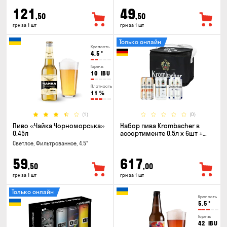
121
49
,50
,50
грн за 1 шт
грн за 1 шт
Только онлайн
Крепость
4.5
°
Горечь
10
IBU
Плотность
11
%
(1)
(0)
Пиво «Чайка Чорноморська»
Набор пива Krombacher в
0.45л
ассортименте 0.5л х 6шт +
термосумка
Светлое, Фильтрованное, 4.5°
59
617
,50
,00
грн за 1 шт
грн за 1 шт
Только онлайн
Крепость
5.5
°
Горечь
42
IBU