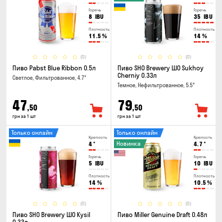
Горечь
Горечь
8
IBU
35
IBU
Плотность
Плотность
11.5
%
14
%
(0)
(0)
Пиво Pabst Blue Ribbon 0.5л
Пиво SHO Brewery ШО Sukhoy
Cherniy 0.33л
Светлое, Фильтрованное, 4.7°
Темное, Нефильтрованное, 5.5°
47
79
,50
,50
грн за 1 шт
грн за 1 шт
Только онлайн
Только онлайн
Крепость
Крепость
Новинка
4
°
4.7
°
Горечь
Горечь
5
IBU
10
IBU
Плотность
Плотность
14
%
10.5
%
(0)
(0)
Пиво SHO Brewery ШО Kysil
Пиво Miller Genuine Draft 0.48л