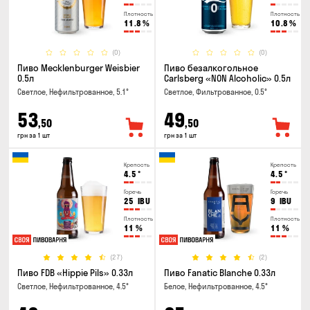
Плотность
Плотность
11.8
%
10.8
%
(0)
(0)
Пиво Mecklenburger Weisbier
Пиво безалкогольное
0.5л
Carlsberg «NON Alcoholic» 0.5л
Светлое, Нефильтрованное, 5.1°
Светлое, Фильтрованное, 0.5°
53
49
,50
,50
грн за 1 шт
грн за 1 шт
Крепость
Крепость
4.5
°
4.5
°
Горечь
Горечь
25
IBU
9
IBU
Плотность
Плотность
11
%
11
%
(27)
(2)
Пиво FDB «Hippie Pils» 0.33л
Пиво Fanatic Blanche 0.33л
Светлое, Нефильтрованное, 4.5°
Белое, Нефильтрованное, 4.5°