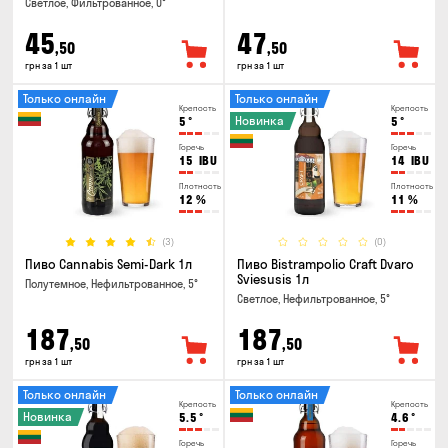
Светлое, Фильтрованное, 0°
45
47
,50
,50
грн за 1 шт
грн за 1 шт
Только онлайн
Только онлайн
Крепость
Крепость
Новинка
5
°
5
°
Горечь
Горечь
15
IBU
14
IBU
Плотность
Плотность
12
%
11
%
(3)
(0)
Пиво Cannabis Semi-Dark 1л
Пиво Bistrampolio Craft Dvaro
Sviesusis 1л
Полутемное, Нефильтрованное, 5°
Светлое, Нефильтрованное, 5°
187
187
,50
,50
грн за 1 шт
грн за 1 шт
Только онлайн
Только онлайн
Крепость
Крепость
Новинка
5.5
°
4.6
°
Горечь
Горечь