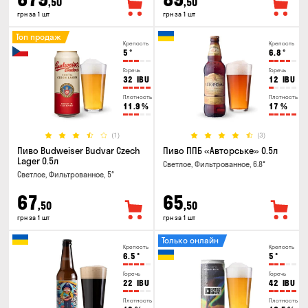
,50
,50
грн за 1 шт
грн за 1 шт
Топ продаж
Крепость
Крепость
5
°
6.8
°
Горечь
Горечь
32
IBU
12
IBU
Плотность
Плотность
11.9
%
17
%
(1)
(3)
Пиво Budweiser Budvar Czech
Пиво ППБ «Авторське» 0.5л
Lager 0.5л
Светлое, Фильтрованное, 6.8°
Светлое, Фильтрованное, 5°
67
65
,50
,50
грн за 1 шт
грн за 1 шт
Только онлайн
Крепость
Крепость
6.5
°
5
°
Горечь
Горечь
22
IBU
42
IBU
Плотность
Плотность