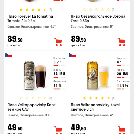
(5)
(0)
Пиво Forever La Tomatina
Пиво безалкогольное Corona
Tomato Ale 0.5л
Zero 0.33л
Светлое, Нефильтрованное, 4.5°
Светлое, Фильтрованное, 0°
89
89
,50
,50
грн за 1 шт
грн за 1 шт
Крепость
Крепость
3.7
°
4
°
Горечь
Горечь
14
IBU
20
IBU
Плотность
Плотность
11
%
11.5
%
(0)
(1)
Пиво Velkopopovicky Kozel
Пиво Velkopopovicky Kozel
темное 0.5л
светлое 0.5л
Темное, Фильтрованное, 3.7°
Светлое, Фильтрованное, 4°
49
49
,50
,50
грн за 1 шт
грн за 1 шт