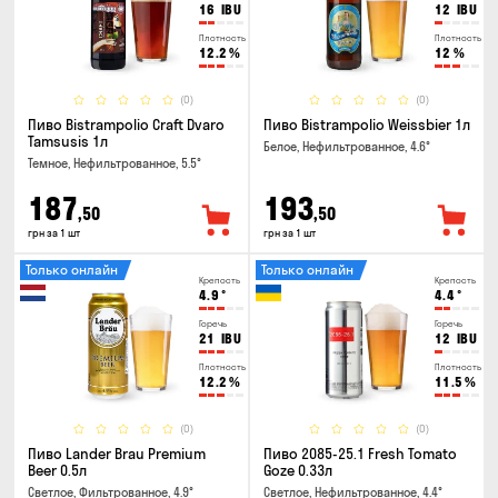
16
IBU
12
IBU
Плотность
Плотность
12.2
%
12
%
(0)
(0)
Пиво Bistrampolio Craft Dvaro
Пиво Bistrampolio Weissbier 1л
Tamsusis 1л
Белое, Нефильтрованное, 4.6°
Темное, Нефильтрованное, 5.5°
187
193
,50
,50
грн за 1 шт
грн за 1 шт
Только онлайн
Только онлайн
Крепость
Крепость
4.9
°
4.4
°
Горечь
Горечь
21
IBU
12
IBU
Плотность
Плотность
12.2
%
11.5
%
(0)
(0)
Пиво Lander Brau Premium
Пиво 2085-25.1 Fresh Tomato
Beer 0.5л
Goze 0.33л
Светлое, Фильтрованное, 4.9°
Светлое, Нефильтрованное, 4.4°