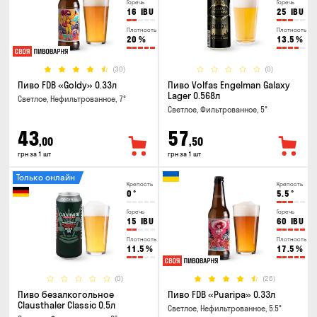
Горечь
Горечь
16
IBU
25
IBU
Плотность
Плотность
20
%
13.5
%
(30)
(0)
Пиво FDB «Goldy» 0.33л
Пиво Volfas Engelman Galaxy
Lager 0.568л
Светлое, Нефильтрованное, 7°
Светлое, Фильтрованное, 5°
43
57
,00
,50
грн за 1 шт
грн за 1 шт
Только онлайн
Крепость
Крепость
0
°
5.5
°
Горечь
Горечь
15
IBU
60
IBU
Плотность
Плотность
11.5
%
17.5
%
(0)
(26)
Пиво безалкогольное
Пиво FDB «Puaripa» 0.33л
Clausthaler Classic 0.5л
Светлое, Нефильтрованное, 5.5°