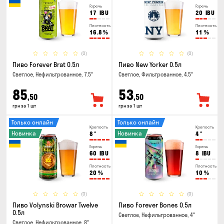
Горечь
Горечь
17
IBU
20
IBU
Плотность
Плотность
16.8
%
11
%
(0)
(0)
Пиво Forever Brat 0.5л
Пиво New Yorker 0.5л
Светлое, Нефильтрованное, 7.5°
Светлое, Фильтрованное, 4.5°
85
53
,50
,50
грн за 1 шт
грн за 1 шт
Только онлайн
Только онлайн
Крепость
Крепость
Новинка
Новинка
8
°
4
°
Горечь
Горечь
60
IBU
8
IBU
Плотность
Плотность
20
%
10
%
(0)
(0)
Пиво Volynski Browar Twelve
Пиво Forever Bones 0.5л
0.5л
Светлое, Нефильтрованное, 4°
Светлое, Нефильтрованное, 8°