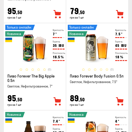
95
79
,50
,50
грн за 1 шт
грн за 1 шт
Только онлайн
Только онлайн
Крепость
Крепость
Новинка
Новинка
7
°
7.5
°
Горечь
Горечь
35
IBU
45
IBU
Плотность
Плотность
16.5
%
18
%
(0)
(0)
Пиво Forever The Big Apple
Пиво Forever Body Fusion 0.5л
0.5л
Светлое, Нефильтрованное, 7.5°
Светлое, Нефильтрованное, 7°
95
89
,50
,50
грн за 1 шт
грн за 1 шт
Новинка
Новинка
Крепость
Крепость
7.4
°
4
°
Горечь
Горечь