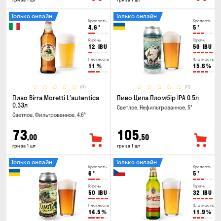
Только онлайн
Только онлайн
Крепость
Крепость
4.6
°
5
°
Горечь
Горечь
12
IBU
50
IBU
Плотность
Плотность
11
%
15.6
%
(0)
(0)
Пиво Birra Moretti L'autentica
Пиво Ципа Пломбір IPA 0.5л
0.33л
Светлое, Нефильтрованное, 5°
Светлое, Фильтрованное, 4.6°
73
105
,00
,50
грн за 1 шт
грн за 1 шт
Только онлайн
Только онлайн
Крепость
Крепость
6
°
5
°
Горечь
Горечь
50
IBU
32
IBU
Плотность
Плотность
14.5
%
11.9
%