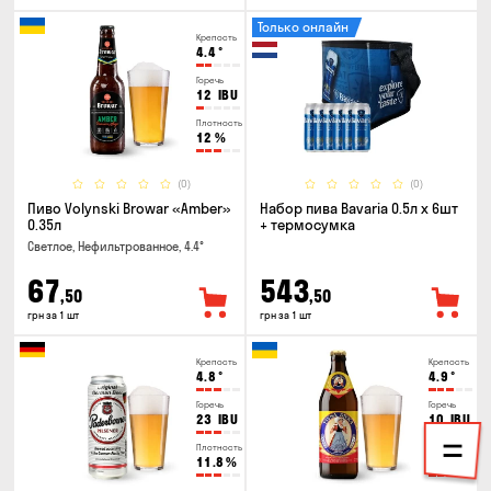
Только онлайн
Крепость
4.4
°
Горечь
12
IBU
Плотность
12
%
(0)
(0)
Пиво Volynski Browar «Amber»
Набор пива Bavaria 0.5л х 6шт
0.35л
+ термосумка
Светлое, Нефильтрованное, 4.4°
67
543
,50
,50
грн за 1 шт
грн за 1 шт
Крепость
Крепость
4.8
°
4.9
°
Горечь
Горечь
23
IBU
10
IBU
Плотность
Плотность
11.8
%
11
%