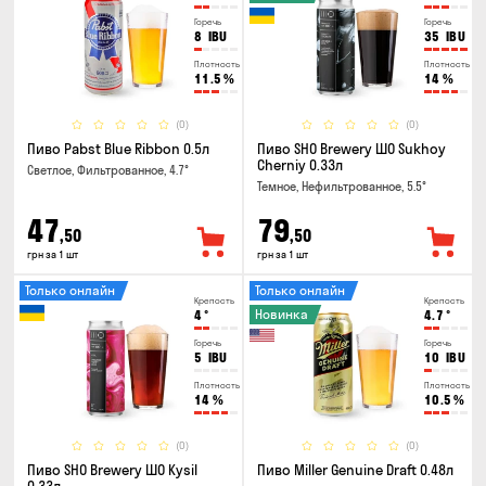
Горечь
Горечь
8
IBU
35
IBU
Плотность
Плотность
11.5
%
14
%
(0)
(0)
Пиво Pabst Blue Ribbon 0.5л
Пиво SHO Brewery ШО Sukhoy
Cherniy 0.33л
Светлое, Фильтрованное, 4.7°
Темное, Нефильтрованное, 5.5°
47
79
,50
,50
грн за 1 шт
грн за 1 шт
Только онлайн
Только онлайн
Крепость
Крепость
Новинка
4
°
4.7
°
Горечь
Горечь
5
IBU
10
IBU
Плотность
Плотность
14
%
10.5
%
(0)
(0)
Пиво SHO Brewery ШО Kysil
Пиво Miller Genuine Draft 0.48л