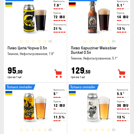
Крепость
Крепость
7.9
°
5.1
°
Горечь
Горечь
72
IBU
14
IBU
Плотность
Плотность
21
%
13
%
(0)
(0)
Пиво Ципа Чорна 0.5л
Пиво Kapuziner Weissbier
Dunkel 0.5л
Темное, Нефильтрованное, 7.9°
Темное, Нефильтрованное, 5.1°
95
129
,00
,50
грн за 1 шт
грн за 1 шт
Только онлайн
Только онлайн
Крепость
Крепость
5
°
5.5
°
Горечь
Горечь
12
IBU
36
IBU
Плотность
Плотность
11.5
%
13
%
(0)
(0)