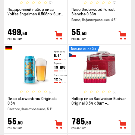
(0)
(0)
Подарочный набор пива
Пиво Underwood Forest
Volfas Engelman 0.568л x 6шт +
Blanche 0.33л
бокал 0.568л
Белое, Нефильтрованное, 4.6°
499
55
,50
,50
грн за 1 шт
грн за 1 шт
Только онлайн
Крепость
5.1
°
Горечь
19
IBU
Плотность
12
%
(0)
(0)
Пиво «Lowenbrau Original»
Набор пива Budweiser Budvar
0.5л
Original 0.5л x 8шт +
термосумка
Светлое, Фильтрованное, 5.1°
55
785
,50
,50
грн за 1 шт
грн за 1 шт