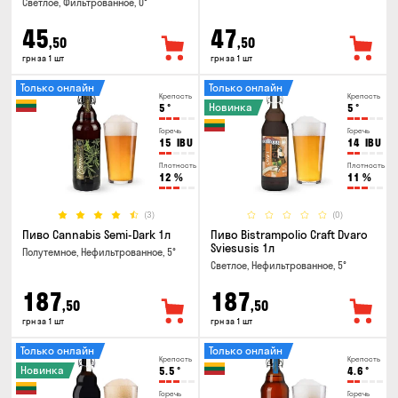
Светлое, Фильтрованное, 0°
45
47
,50
,50
грн за 1 шт
грн за 1 шт
Только онлайн
Только онлайн
Крепость
Крепость
Новинка
5
°
5
°
Горечь
Горечь
15
IBU
14
IBU
Плотность
Плотность
12
%
11
%
(3)
(0)
Пиво Cannabis Semi-Dark 1л
Пиво Bistrampolio Craft Dvaro
Sviesusis 1л
Полутемное, Нефильтрованное, 5°
Светлое, Нефильтрованное, 5°
187
187
,50
,50
грн за 1 шт
грн за 1 шт
Только онлайн
Только онлайн
Крепость
Крепость
Новинка
5.5
°
4.6
°
Горечь
Горечь