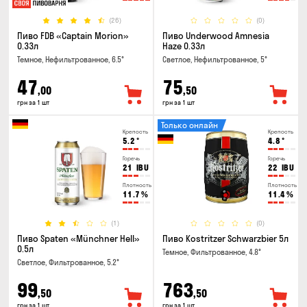
(26)
(0)
Пиво FDB «Captain Morion»
Пиво Underwood Amnesia
0.33л
Haze 0.33л
Темное, Нефильтрованное, 6.5°
Светлое, Нефильтрованное, 5°
47
75
,00
,50
грн за 1 шт
грн за 1 шт
Только онлайн
Крепость
Крепость
5.2
°
4.8
°
Горечь
Горечь
21
IBU
22
IBU
Плотность
Плотность
11.7
%
11.4
%
(1)
(0)
Пиво Spaten «Münchner Hell»
Пиво Kostritzer Schwarzbier 5л
0.5л
Темное, Фильтрованное, 4.8°
Светлое, Фильтрованное, 5.2°
99
763
,50
,50
грн за 1 шт
грн за 1 шт