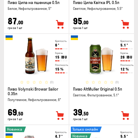
Пиво Ципа на пшенице 0.5л
Пиво Ципа Квітка IPL 0.5л
Белое, Нефильтрованное, 5°
Светлое, Нефильтрованное, 5.5°
87
95
,00
,00
грн за 1 шт
грн за 1 шт
Крепость
Крепость
6
°
5.1
°
Горечь
Горечь
15
IBU
26
IBU
Плотность
Плотность
15
%
12
%
(0)
(0)
Пиво Volynski Browar Sailor
Пиво AltMuller Original 0.5л
0.35л
Светлое, Фильтрованное, 5.1°
Полутемное, Нефильтрованное, 6°
69
39
,50
,50
грн за 1 шт
грн за 1 шт
Новинка
Только онлайн
Крепость
Крепость
Новинка
4.7
°
5.5
°