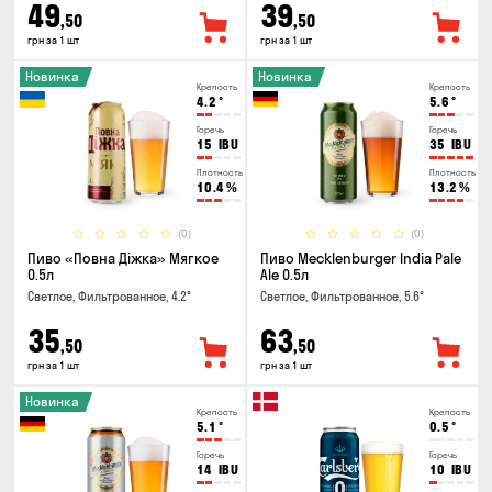
49
39
,50
,50
грн за 1 шт
грн за 1 шт
Новинка
Новинка
Крепость
Крепость
4.2
°
5.6
°
Горечь
Горечь
15
IBU
35
IBU
Плотность
Плотность
10.4
%
13.2
%
(0)
(0)
Пиво «Повна Діжка» Мягкое
Пиво Mecklenburger India Pale
0.5л
Ale 0.5л
Светлое, Фильтрованное, 4.2°
Светлое, Фильтрованное, 5.6°
35
63
,50
,50
грн за 1 шт
грн за 1 шт
Новинка
Крепость
Крепость
5.1
°
0.5
°
Горечь
Горечь
14
IBU
10
IBU