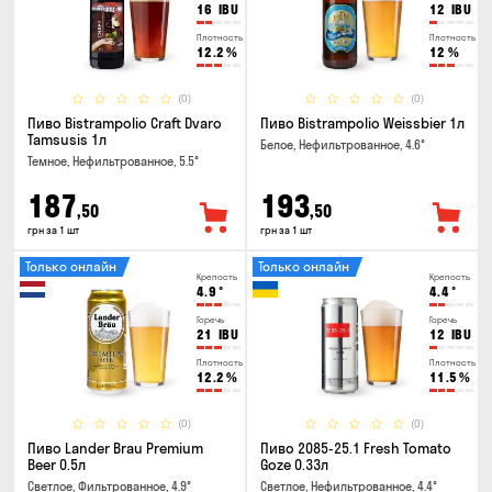
16
IBU
12
IBU
Плотность
Плотность
12.2
%
12
%
(0)
(0)
Пиво Bistrampolio Craft Dvaro
Пиво Bistrampolio Weissbier 1л
Tamsusis 1л
Белое, Нефильтрованное, 4.6°
Темное, Нефильтрованное, 5.5°
187
193
,50
,50
грн за 1 шт
грн за 1 шт
Только онлайн
Только онлайн
Крепость
Крепость
4.9
°
4.4
°
Горечь
Горечь
21
IBU
12
IBU
Плотность
Плотность
12.2
%
11.5
%
(0)
(0)
Пиво Lander Brau Premium
Пиво 2085-25.1 Fresh Tomato
Beer 0.5л
Goze 0.33л
Светлое, Фильтрованное, 4.9°
Светлое, Нефильтрованное, 4.4°