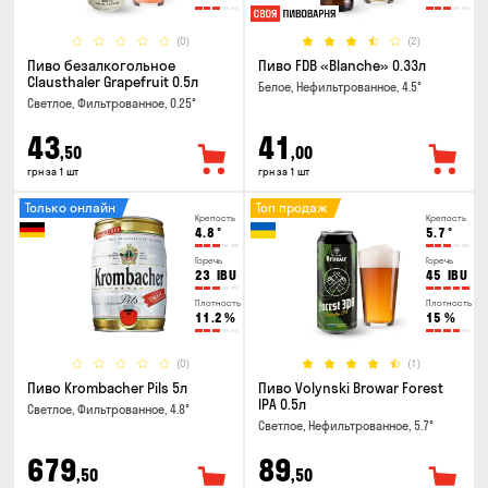
(0)
(2)
Пиво безалкогольное
Пиво FDB «Blanche» 0.33л
Clausthaler Grapefruit 0.5л
Белое, Нефильтрованное, 4.5°
Светлое, Фильтрованное, 0.25°
43
41
,50
,00
грн за 1 шт
грн за 1 шт
Только онлайн
Топ продаж
Крепость
Крепость
4.8
°
5.7
°
Горечь
Горечь
23
IBU
45
IBU
Плотность
Плотность
11.2
%
15
%
(0)
(1)
Пиво Krombacher Pils 5л
Пиво Volynski Browar Forest
IPA 0.5л
Светлое, Фильтрованное, 4.8°
Светлое, Нефильтрованное, 5.7°
679
89
,50
,50