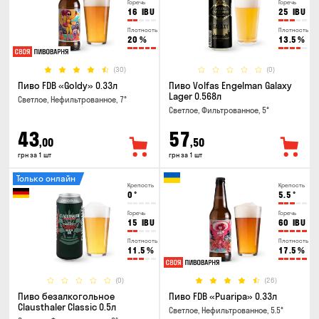
Горечь
Горечь
16
IBU
25
IBU
Плотность
Плотность
20
%
13.5
%
(30)
(0)
Пиво FDB «Goldy» 0.33л
Пиво Volfas Engelman Galaxy
Lager 0.568л
Светлое, Нефильтрованное, 7°
Светлое, Фильтрованное, 5°
43
57
,00
,50
грн за 1 шт
грн за 1 шт
Только онлайн
Крепость
Крепость
0
°
5.5
°
Горечь
Горечь
15
IBU
60
IBU
Плотность
Плотность
11.5
%
17.5
%
(0)
(26)
Пиво безалкогольное
Пиво FDB «Puaripa» 0.33л
Clausthaler Classic 0.5л
Светлое, Нефильтрованное, 5.5°