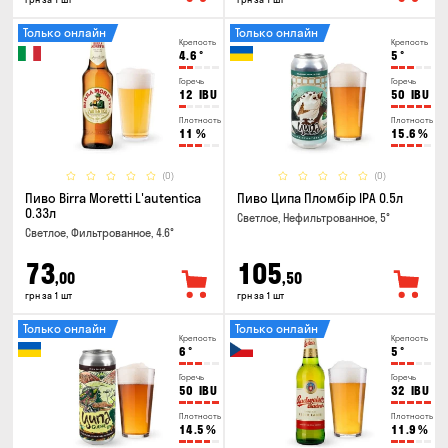
Только онлайн
Только онлайн
Крепость
Крепость
4.6
°
5
°
Горечь
Горечь
12
IBU
50
IBU
Плотность
Плотность
11
%
15.6
%
(0)
(0)
Пиво Birra Moretti L'autentica
Пиво Ципа Пломбір IPA 0.5л
0.33л
Светлое, Нефильтрованное, 5°
Светлое, Фильтрованное, 4.6°
73
105
,00
,50
грн за 1 шт
грн за 1 шт
Только онлайн
Только онлайн
Крепость
Крепость
6
°
5
°
Горечь
Горечь
50
IBU
32
IBU
Плотность
Плотность
14.5
%
11.9
%