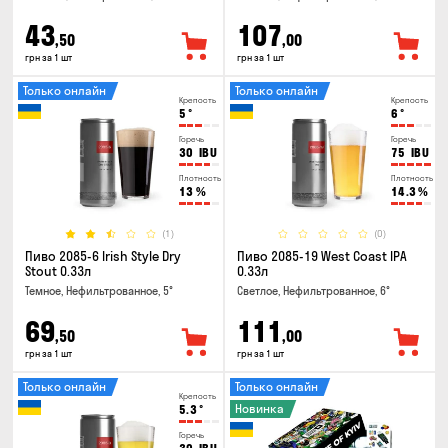
43
107
,50
,00
грн за 1 шт
грн за 1 шт
Только онлайн
Только онлайн
Крепость
Крепость
5
°
6
°
Горечь
Горечь
30
IBU
75
IBU
Плотность
Плотность
13
%
14.3
%
(1)
(0)
Пиво 2085-6 Irish Style Dry
Пиво 2085-19 West Coast IPA
Stout 0.33л
0.33л
Темное, Нефильтрованное, 5°
Светлое, Нефильтрованное, 6°
69
111
,50
,00
грн за 1 шт
грн за 1 шт
Только онлайн
Только онлайн
Крепость
Новинка
5.3
°
Горечь