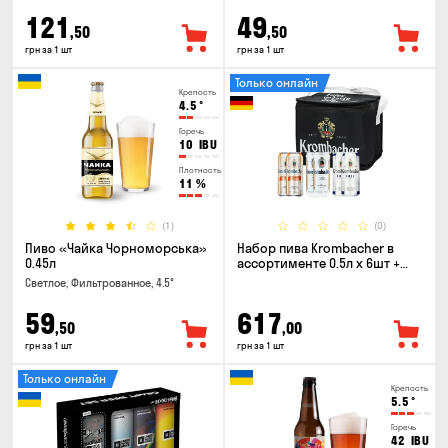
121
49
,50
,50
грн за 1 шт
грн за 1 шт
Только онлайн
Крепость
4.5
°
Горечь
10
IBU
Плотность
11
%
(1)
(0)
Пиво «Чайка Чорноморська»
Набор пива Krombacher в
0.45л
ассортименте 0.5л х 6шт +
термосумка
Светлое, Фильтрованное, 4.5°
59
617
,50
,00
грн за 1 шт
грн за 1 шт
Только онлайн
Крепость
5.5
°
Горечь
42
IBU