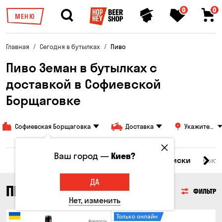
0
0
МЕНЮ
Главная
Сегодня в бутылках
Пиво
Пиво Земан в бутылках с
доставкой в ​​Софиевской
Борщаговке
Софиевская Борщаговка
Доставка
Укажите
адрес
Ваш город —
Киев?
Все товары
Пиво
Сидр
Вино
Виски
Кокт
ДА
ПИВО
ФИЛЬТР
Нет, изменить
Только онлайн
Крепость