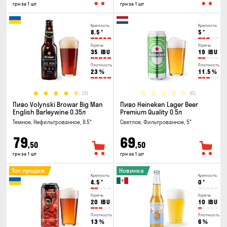
грн за 1 шт
грн за 1 шт
Крепость
Крепость
8.5
°
5
°
Горечь
Горечь
35
IBU
19
IBU
Плотность
Плотность
23
%
11.5
%
(3)
(0)
Пиво Volynski Browar Big Man
Пиво Heineken Lager Beer
English Barleywine 0.35л
Premium Quality 0.5л
Темное, Нефильтрованное, 8.5°
Светлое, Фильтрованное, 5°
79
69
,50
,50
грн за 1 шт
грн за 1 шт
Топ продаж
Новинка
Крепость
Крепость
4.5
°
0
°
Горечь
Горечь
20
IBU
10
IBU
Плотность
Плотность
13
%
6
%