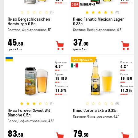
(0)
(2)
Пиво Bergschlosschen
Пиво Fanatic Mexican Lager
Hamburgo 0.5л
0.33л
Светлое, Фильтрованное, 5°
Светлое, Нефильтрованное, 4.5°
45
37
,50
,00
грн за 1 шт
грн за 1 шт
Топ продаж
Крепость
Крепость
4.5
°
4.2
°
Горечь
Горечь
15
IBU
19
IBU
Плотность
Плотность
11.5
%
11.3
%
(1)
(0)
Пиво Forever Sweet Wit
Пиво Corona Extra 0.33л
Blanche 0.5л
Светлое, Фильтрованное, 4.2°
Белое, Нефильтрованное, 4.5°
83
79
,50
,50