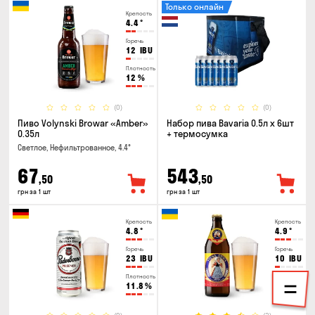
Только онлайн
Крепость
4.4
°
Горечь
12
IBU
Плотность
12
%
(0)
(0)
Пиво Volynski Browar «Amber»
Набор пива Bavaria 0.5л х 6шт
0.35л
+ термосумка
Светлое, Нефильтрованное, 4.4°
67
543
,50
,50
грн за 1 шт
грн за 1 шт
Крепость
Крепость
4.8
°
4.9
°
Горечь
Горечь
23
IBU
10
IBU
Плотность
Плотность
11.8
%
11
%