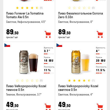
(5)
(0)
Пиво Forever La Tomatina
Пиво безалкогольное Corona
Tomato Ale 0.5л
Zero 0.33л
Светлое, Нефильтрованное, 4.5°
Светлое, Фильтрованное, 0°
89
89
,50
,50
грн за 1 шт
грн за 1 шт
Крепость
Крепость
3.7
°
4
°
Горечь
Горечь
14
IBU
20
IBU
Плотность
Плотность
11
%
11.5
%
(0)
(1)
Пиво Velkopopovicky Kozel
Пиво Velkopopovicky Kozel
темное 0.5л
светлое 0.5л
Темное, Фильтрованное, 3.7°
Светлое, Фильтрованное, 4°
49
49
,50
,50
грн за 1 шт
грн за 1 шт