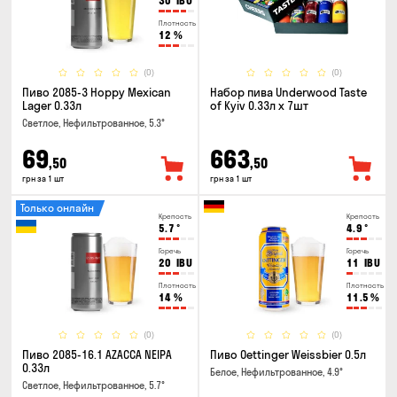
30
IBU
Плотность
12
%
(0)
(0)
Пиво 2085-3 Hoppy Mexican
Набор пива Underwood Taste
Lager 0.33л
of Kyiv 0.33л x 7шт
Светлое, Нефильтрованное, 5.3°
69
663
,50
,50
грн за 1 шт
грн за 1 шт
Только онлайн
Крепость
Крепость
5.7
°
4.9
°
Горечь
Горечь
20
IBU
11
IBU
Плотность
Плотность
14
%
11.5
%
(0)
(0)
Пиво 2085-16.1 AZACCA NEIPA
Пиво Oettinger Weissbier 0.5л
0.33л
Белое, Нефильтрованное, 4.9°
Светлое, Нефильтрованное, 5.7°