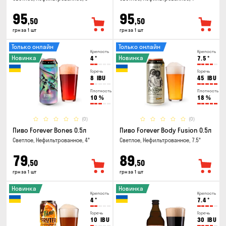
95
95
,50
,50
грн за 1 шт
грн за 1 шт
Только онлайн
Только онлайн
Крепость
Крепость
Новинка
Новинка
4
°
7.5
°
Горечь
Горечь
8
IBU
45
IBU
Плотность
Плотность
10
%
18
%
(0)
(0)
Пиво Forever Bones 0.5л
Пиво Forever Body Fusion 0.5л
Светлое, Нефильтрованное, 4°
Светлое, Нефильтрованное, 7.5°
79
89
,50
,50
грн за 1 шт
грн за 1 шт
Новинка
Новинка
Крепость
Крепость
4
°
7.4
°
Горечь
Горечь
10
IBU
30
IBU