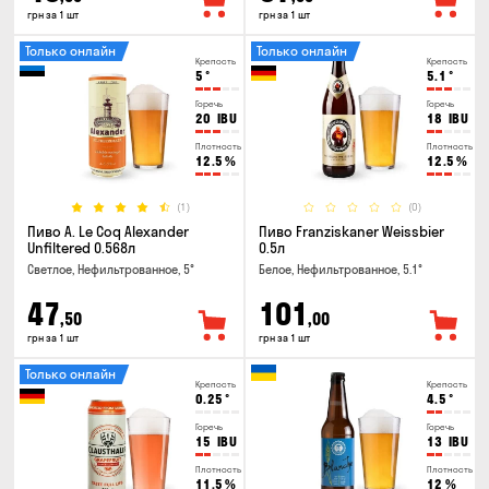
грн за 1 шт
грн за 1 шт
Только онлайн
Только онлайн
Крепость
Крепость
5
°
5.1
°
Горечь
Горечь
20
IBU
18
IBU
Плотность
Плотность
12.5
%
12.5
%
(1)
(0)
Пиво A. Le Coq Alexander
Пиво Franziskaner Weissbier
Unfiltered 0.568л
0.5л
Светлое, Нефильтрованное, 5°
Белое, Нефильтрованное, 5.1°
47
101
,50
,00
грн за 1 шт
грн за 1 шт
Только онлайн
Крепость
Крепость
0.25
°
4.5
°
Горечь
Горечь
15
IBU
13
IBU
Плотность
Плотность
11.5
%
12
%