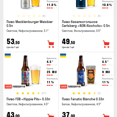
Плотность
Плотность
11.8
%
10.8
%
(0)
(0)
Пиво Mecklenburger Weisbier
Пиво безалкогольное
0.5л
Carlsberg «NON Alcoholic» 0.5л
Светлое, Нефильтрованное, 5.1°
Светлое, Фильтрованное, 0.5°
53
49
,50
,50
грн за 1 шт
грн за 1 шт
Крепость
Крепость
4.5
°
4.5
°
Горечь
Горечь
25
IBU
9
IBU
Плотность
Плотность
11
%
11
%
(27)
(2)
Пиво FDB «Hippie Pils» 0.33л
Пиво Fanatic Blanche 0.33л
Светлое, Нефильтрованное, 4.5°
Белое, Нефильтрованное, 4.5°
43
37
,00
,00