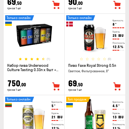
69
90
,50
,00
грн за 1 шт
грн за 1 шт
Только онлайн
Только онлайн
Крепость
8
°
Горечь
25
IBU
Плотность
12.5
%
(1)
(0)
Набор пива Underwood
Пиво Faxe Royal Strong 0.5л
Culture Tasting 0.33л x 9шт +
Светлое, Фильтрованное, 8°
бокал
750
69
,00
,50
грн за 1 шт
грн за 1 шт
Только онлайн
Топ продаж
Крепость
Крепость
5
°
4.5
°
Горечь
Горечь
21
IBU
13
IBU
Плотность
Плотность
12
%
11
%