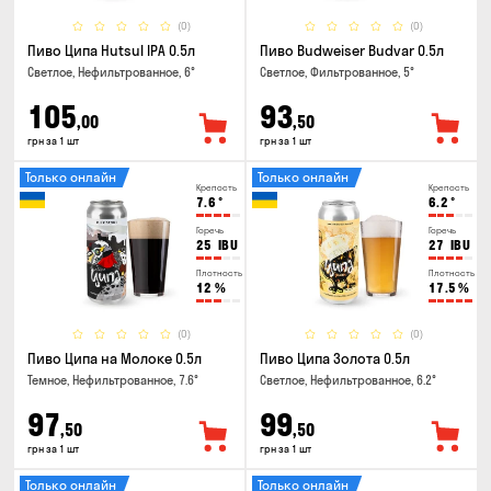
(0)
(0)
Пиво Ципа Hutsul IPA 0.5л
Пиво Budweiser Budvar 0.5л
Светлое, Нефильтрованное, 6°
Светлое, Фильтрованное, 5°
105
93
,00
,50
грн за 1 шт
грн за 1 шт
Только онлайн
Только онлайн
Крепость
Крепость
7.6
°
6.2
°
Горечь
Горечь
25
IBU
27
IBU
Плотность
Плотность
12
%
17.5
%
(0)
(0)
Пиво Ципа на Молоке 0.5л
Пиво Ципа Золота 0.5л
Темное, Нефильтрованное, 7.6°
Светлое, Нефильтрованное, 6.2°
97
99
,50
,50
грн за 1 шт
грн за 1 шт
Только онлайн
Только онлайн