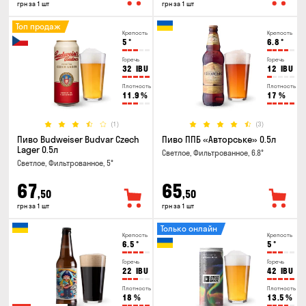
грн за 1 шт
грн за 1 шт
Топ продаж
Крепость
Крепость
5
°
6.8
°
Горечь
Горечь
32
IBU
12
IBU
Плотность
Плотность
11.9
%
17
%
(1)
(3)
Пиво Budweiser Budvar Czech
Пиво ППБ «Авторське» 0.5л
Lager 0.5л
Светлое, Фильтрованное, 6.8°
Светлое, Фильтрованное, 5°
67
65
,50
,50
грн за 1 шт
грн за 1 шт
Только онлайн
Крепость
Крепость
6.5
°
5
°
Горечь
Горечь
22
IBU
42
IBU
Плотность
Плотность
18
%
13.5
%