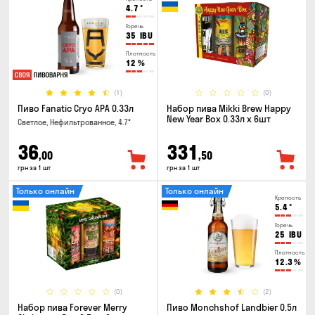
4.7
°
Горечь
35
IBU
Плотность
12
%
(1)
(0)
Пиво Fanatic Cryo APA 0.33л
Набор пива Mikki Brew Happy
New Year Box 0.33л x 6шт
Светлое, Нефильтрованное, 4.7°
36
331
,00
,50
грн за 1 шт
грн за 1 шт
Только онлайн
Только онлайн
Крепость
5.4
°
Горечь
25
IBU
Плотность
12.3
%
(0)
(2)
Набор пива Forever Merry
Пиво Monchshof Landbier 0.5л