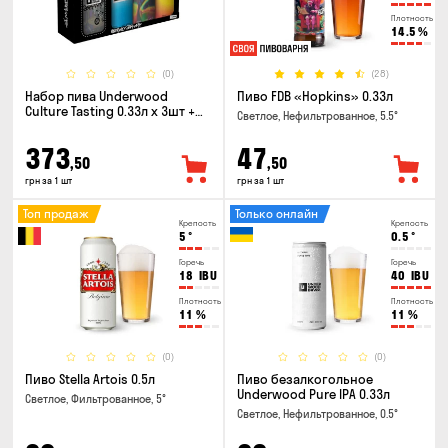
Плотность
14.5
%
(0)
(28)
Набор пива Underwood
Пиво FDB «Hopkins» 0.33л
Culture Tasting 0.33л x 3шт +
Светлое, Нефильтрованное, 5.5°
бокал
373
47
,50
,50
грн за 1 шт
грн за 1 шт
Топ продаж
Только онлайн
Крепость
Крепость
5
°
0.5
°
Горечь
Горечь
18
IBU
40
IBU
Плотность
Плотность
11
%
11
%
(0)
(0)
Пиво Stella Artois 0.5л
Пиво безалкогольное
Underwood Pure IPA 0.33л
Светлое, Фильтрованное, 5°
Светлое, Нефильтрованное, 0.5°