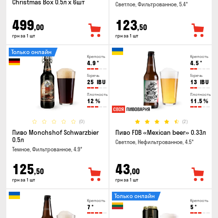
Christmas Box 0.5л x 6шт
Светлое, Фильтрованное, 5.4°
499
123
,00
,50
грн за 1 шт
грн за 1 шт
Только онлайн
Крепость
Крепость
4.9
°
4.5
°
Горечь
Горечь
25
IBU
13
IBU
Плотность
Плотность
12
%
11.5
%
(0)
(2)
Пиво Monchshof Schwarzbier
Пиво FDB «Mexican beer» 0.33л
0.5л
Светлое, Нефильтрованное, 4.5°
Темное, Фильтрованное, 4.9°
125
43
,50
,00
грн за 1 шт
грн за 1 шт
Только онлайн
Крепость
Крепость
7
°
5
°