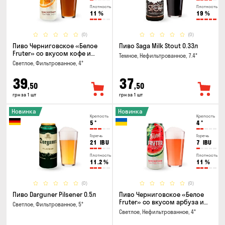
Плотность
Плотность
11
%
19
%
(0)
(0)
Пиво Черниговское «Белое
Пиво Saga Milk Stout 0.33л
Fruter» со вкусом кофе и
Темное, Нефильтрованное, 7.4°
апельсина 0.5 л
Светлое, Фильтрованное, 4°
39
37
,50
,50
грн за 1 шт
грн за 1 шт
Новинка
Новинка
Крепость
Крепость
5
°
4
°
Горечь
Горечь
21
IBU
7
IBU
Плотность
Плотность
11.2
%
11
%
(0)
(0)
Пиво Darguner Pilsener 0.5л
Пиво Черниговское «Белое
Fruter» со вкусом арбуза и
Светлое, Фильтрованное, 5°
мяты 0.5л
Светлое, Нефильтрованное, 4°