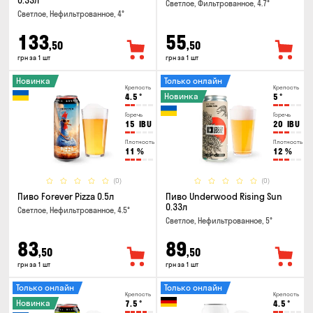
0.33л
Светлое, Фильтрованное, 4.7°
Светлое, Нефильтрованное, 4°
133
55
,50
,50
грн за 1 шт
грн за 1 шт
Новинка
Только онлайн
Крепость
Крепость
Новинка
4.5
°
5
°
Горечь
Горечь
15
IBU
20
IBU
Плотность
Плотность
11
%
12
%
(0)
(0)
Пиво Forever Pizza 0.5л
Пиво Underwood Rising Sun
0.33л
Светлое, Нефильтрованное, 4.5°
Светлое, Нефильтрованное, 5°
83
89
,50
,50
грн за 1 шт
грн за 1 шт
Только онлайн
Только онлайн
Крепость
Крепость
Новинка
7.5
°
4.5
°