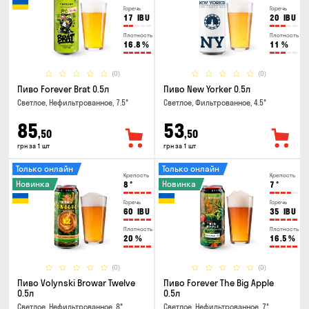
Горечь
Горечь
17
IBU
20
IBU
Плотность
Плотность
16.8
%
11
%
(0)
(0)
Пиво Forever Brat 0.5л
Пиво New Yorker 0.5л
Светлое, Нефильтрованное, 7.5°
Светлое, Фильтрованное, 4.5°
85
53
,50
,50
грн за 1 шт
грн за 1 шт
Только онлайн
Только онлайн
Крепость
Крепость
Новинка
Новинка
8
°
7
°
Горечь
Горечь
60
IBU
35
IBU
Плотность
Плотность
20
%
16.5
%
(0)
(0)
Пиво Volynski Browar Twelve
Пиво Forever The Big Apple
0.5л
0.5л
Светлое, Нефильтрованное, 8°
Светлое, Нефильтрованное, 7°