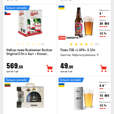
Только онлайн
Крепость
5
°
Горечь
30
IBU
Плотность
12
%
(0)
(30)
Набор пива Budweiser Budvar
Пиво FDB «L.APA» 0.33л
Original 0.5л х 4шт + бокал
Светлое, Нефильтрованное, 5°
0.33л
569
49
,50
,00
грн за 1 шт
грн за 1 шт
Только онлайн
Только онлайн
Крепость
4.6
°
Горечь
15
IBU
Плотность
12
%