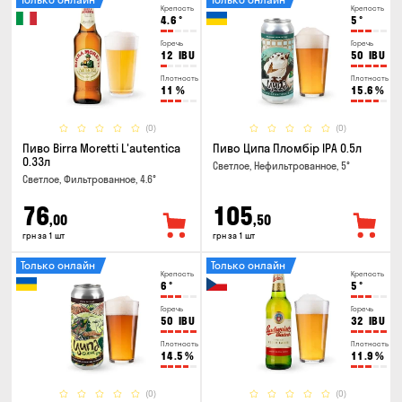
Крепость
Крепость
4.6
°
5
°
Горечь
Горечь
12
IBU
50
IBU
Плотность
Плотность
11
%
15.6
%
(0)
(0)
Пиво Birra Moretti L'autentica
Пиво Ципа Пломбір IPA 0.5л
0.33л
Светлое, Нефильтрованное, 5°
Светлое, Фильтрованное, 4.6°
76
105
,00
,50
грн за 1 шт
грн за 1 шт
Только онлайн
Только онлайн
Крепость
Крепость
6
°
5
°
Горечь
Горечь
50
IBU
32
IBU
Плотность
Плотность
14.5
%
11.9
%
(0)
(0)