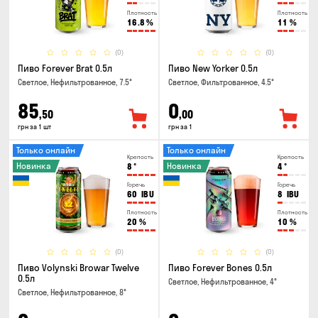
Плотность
Плотность
16.8
%
11
%
(0)
(0)
Пиво Forever Brat 0.5л
Пиво New Yorker 0.5л
Светлое, Нефильтрованное, 7.5°
Светлое, Фильтрованное, 4.5°
85
0
,50
,00
грн за 1 шт
грн за 1
Только онлайн
Только онлайн
Крепость
Крепость
Новинка
Новинка
8
°
4
°
Горечь
Горечь
60
IBU
8
IBU
Плотность
Плотность
20
%
10
%
(0)
(0)
Пиво Volynski Browar Twelve
Пиво Forever Bones 0.5л
0.5л
Светлое, Нефильтрованное, 4°
Светлое, Нефильтрованное, 8°