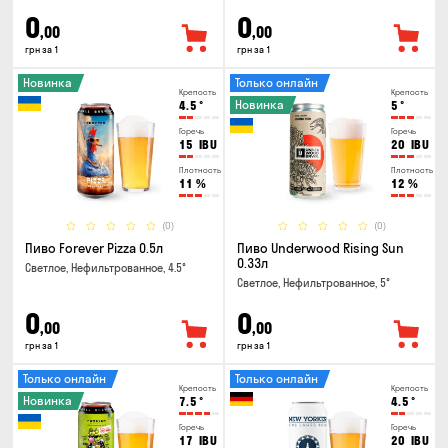
0
0
,00
,00
грн за 1
грн за 1
Новинка
Только онлайн
Крепость
Крепость
Новинка
4.5
°
5
°
Горечь
Горечь
15
IBU
20
IBU
Плотность
Плотность
11
%
12
%
(0)
(0)
Пиво Forever Pizza 0.5л
Пиво Underwood Rising Sun
0.33л
Светлое, Нефильтрованное, 4.5°
Светлое, Нефильтрованное, 5°
0
0
,00
,00
грн за 1
грн за 1
Только онлайн
Только онлайн
Крепость
Крепость
Новинка
7.5
°
4.5
°
Горечь
Горечь
17
IBU
20
IBU