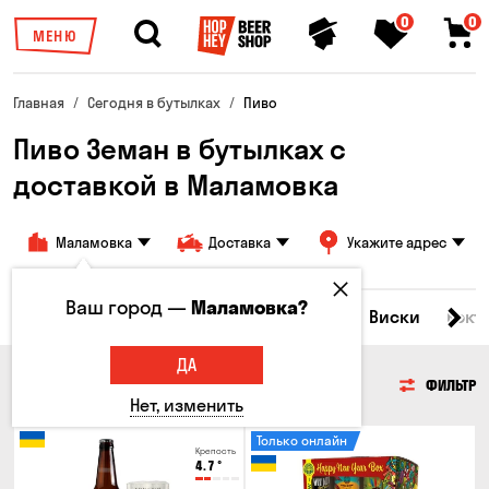
0
0
МЕНЮ
Главная
Сегодня в бутылках
Пиво
Пиво Земан в бутылках с
доставкой в ​​Маламовка
Маламовка
Доставка
Укажите адрес
Ваш город —
Маламовка?
Все товары
Пиво
Сидр
Вино
Виски
Кокт
ДА
ПИВО
ФИЛЬТР
Нет, изменить
Только онлайн
Крепость
4.7
°