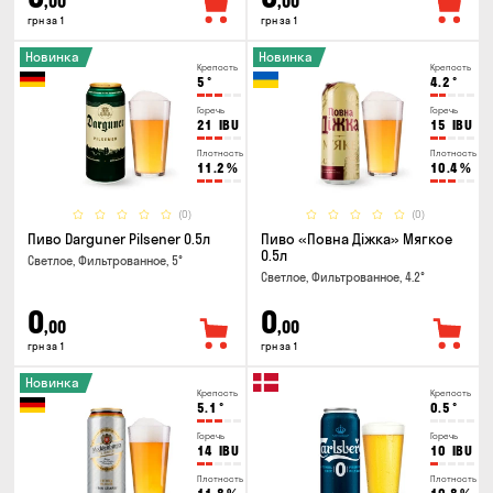
,00
,00
грн за 1
грн за 1
Новинка
Новинка
Крепость
Крепость
5
°
4.2
°
Горечь
Горечь
21
IBU
15
IBU
Плотность
Плотность
11.2
%
10.4
%
(0)
(0)
Пиво Darguner Pilsener 0.5л
Пиво «Повна Діжка» Мягкое
0.5л
Светлое, Фильтрованное, 5°
Светлое, Фильтрованное, 4.2°
0
0
,00
,00
грн за 1
грн за 1
Новинка
Крепость
Крепость
5.1
°
0.5
°
Горечь
Горечь
14
IBU
10
IBU
Плотность
Плотность