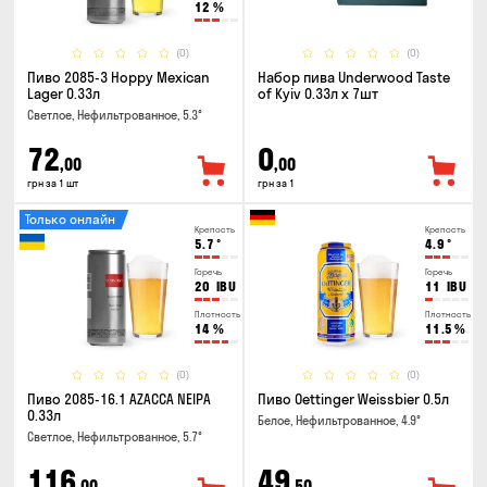
12
%
(0)
(0)
Пиво 2085-3 Hoppy Mexican
Набор пива Underwood Taste
Lager 0.33л
of Kyiv 0.33л x 7шт
Светлое, Нефильтрованное, 5.3°
72
0
,00
,00
грн за 1 шт
грн за 1
Только онлайн
Крепость
Крепость
5.7
°
4.9
°
Горечь
Горечь
20
IBU
11
IBU
Плотность
Плотность
14
%
11.5
%
(0)
(0)
Пиво 2085-16.1 AZACCA NEIPA
Пиво Oettinger Weissbier 0.5л
0.33л
Белое, Нефильтрованное, 4.9°
Светлое, Нефильтрованное, 5.7°
116
49
,00
,50