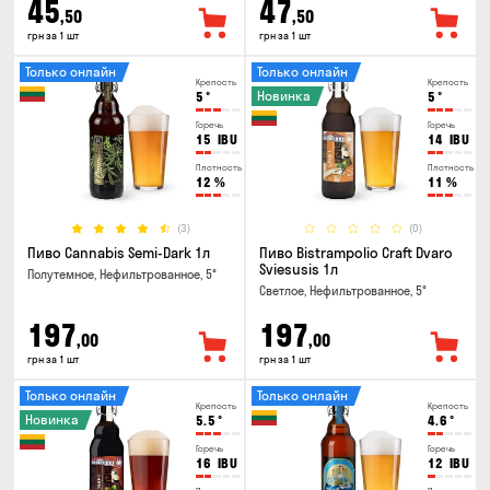
45
47
,50
,50
грн за 1 шт
грн за 1 шт
Только онлайн
Только онлайн
Крепость
Крепость
Новинка
5
°
5
°
Горечь
Горечь
15
IBU
14
IBU
Плотность
Плотность
12
%
11
%
(3)
(0)
Пиво Cannabis Semi-Dark 1л
Пиво Bistrampolio Craft Dvaro
Sviesusis 1л
Полутемное, Нефильтрованное, 5°
Светлое, Нефильтрованное, 5°
197
197
,00
,00
грн за 1 шт
грн за 1 шт
Только онлайн
Только онлайн
Крепость
Крепость
Новинка
5.5
°
4.6
°
Горечь
Горечь
16
IBU
12
IBU