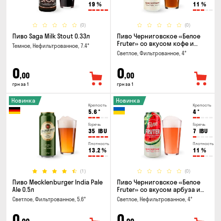
19
%
11
%
(0)
(0)
Пиво Saga Milk Stout 0.33л
Пиво Черниговское «Белое
Fruter» со вкусом кофе и
Темное, Нефильтрованное, 7.4°
апельсина 0.5 л
Светлое, Фильтрованное, 4°
0
0
,00
,00
грн за 1
грн за 1
Новинка
Новинка
Крепость
Крепость
5.6
°
4
°
Горечь
Горечь
35
IBU
7
IBU
Плотность
Плотность
13.2
%
11
%
(1)
(0)
Пиво Mecklenburger India Pale
Пиво Черниговское «Белое
Ale 0.5л
Fruter» со вкусом арбуза и
мяты 0.5л
Светлое, Фильтрованное, 5.6°
Светлое, Нефильтрованное, 4°
0
0