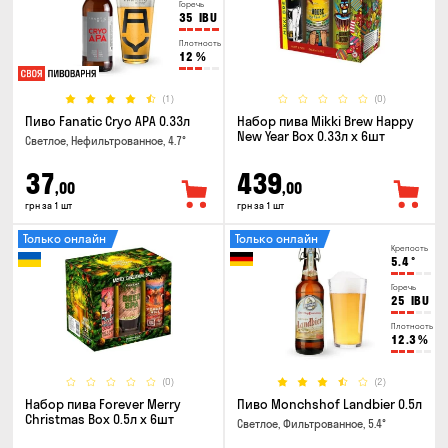
Горечь
35
IBU
Плотность
12
%
(1)
(0)
Пиво Fanatic Cryo APA 0.33л
Набор пива Mikki Brew Happy
New Year Box 0.33л x 6шт
Светлое, Нефильтрованное, 4.7°
37
439
,00
,00
грн за 1 шт
грн за 1 шт
Только онлайн
Только онлайн
Крепость
5.4
°
Горечь
25
IBU
Плотность
12.3
%
(0)
(2)
Набор пива Forever Merry
Пиво Monchshof Landbier 0.5л
Christmas Box 0.5л x 6шт
Светлое, Фильтрованное, 5.4°