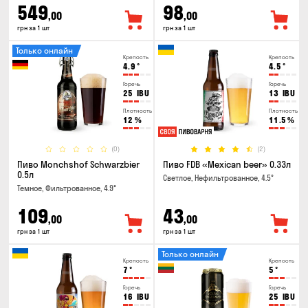
549
98
,00
,00
грн за 1 шт
грн за 1 шт
Только онлайн
Крепость
Крепость
4.9
°
4.5
°
Горечь
Горечь
25
IBU
13
IBU
Плотность
Плотность
12
%
11.5
%
(0)
(2)
Пиво Monchshof Schwarzbier
Пиво FDB «Mexican beer» 0.33л
0.5л
Светлое, Нефильтрованное, 4.5°
Темное, Фильтрованное, 4.9°
109
43
,00
,00
грн за 1 шт
грн за 1 шт
Только онлайн
Крепость
Крепость
7
°
5
°
Горечь
Горечь
16
IBU
25
IBU