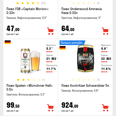
(26)
(0)
Пиво FDB «Captain Morion»
Пиво Underwood Amnesia
0.33л
Haze 0.33л
Темное, Нефильтрованное, 6.5°
Светлое, Нефильтрованное, 5°
47
64
,00
,00
грн за 1 шт
грн за 1 шт
Только онлайн
Крепость
Крепость
5.2
°
4.8
°
Горечь
Горечь
21
IBU
22
IBU
Плотность
Плотность
11.7
%
11.4
%
(1)
(0)
Пиво Spaten «Münchner Hell»
Пиво Kostritzer Schwarzbier 5л
0.5л
Темное, Фильтрованное, 4.8°
Светлое, Фильтрованное, 5.2°
99
924
,50
,00
грн за 1 шт
грн за 1 шт