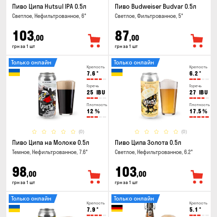
Пиво Ципа Hutsul IPA 0.5л
Пиво Budweiser Budvar 0.5л
Светлое, Нефильтрованное, 6°
Светлое, Фильтрованное, 5°
103
87
,00
,00
грн за 1 шт
грн за 1 шт
Только онлайн
Только онлайн
Крепость
Крепость
7.6
°
6.2
°
Горечь
Горечь
25
IBU
27
IBU
Плотность
Плотность
12
%
17.5
%
(0)
(0)
Пиво Ципа на Молоке 0.5л
Пиво Ципа Золота 0.5л
Темное, Нефильтрованное, 7.6°
Светлое, Нефильтрованное, 6.2°
98
103
,00
,00
грн за 1 шт
грн за 1 шт
Только онлайн
Только онлайн
Крепость
Крепость
7.9
°
5.1
°