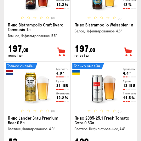
Плотность
Плотность
12.2
%
12
%
(0)
(0)
Пиво Bistrampolio Craft Dvaro
Пиво Bistrampolio Weissbier 1л
Tamsusis 1л
Белое, Нефильтрованное, 4.6°
Темное, Нефильтрованное, 5.5°
197
197
,00
,00
грн за 1 шт
грн за 1 шт
Только онлайн
Только онлайн
Крепость
Крепость
4.9
°
4.4
°
Горечь
Горечь
21
IBU
12
IBU
Плотность
Плотность
12.2
%
11.5
%
(0)
(0)
Пиво Lander Brau Premium
Пиво 2085-25.1 Fresh Tomato
Beer 0.5л
Goze 0.33л
Светлое, Фильтрованное, 4.9°
Светлое, Нефильтрованное, 4.4°