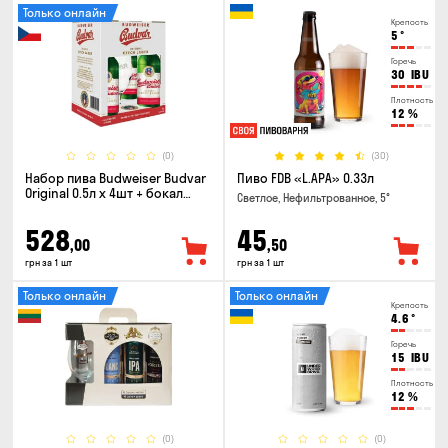
Только онлайн
Крепость
5
°
Горечь
30
IBU
Плотность
12
%
(0)
(30)
Набор пива Budweiser Budvar
Пиво FDB «L.APA» 0.33л
Original 0.5л х 4шт + бокал
Светлое, Нефильтрованное, 5°
0.33л
528
45
,00
,50
грн за 1 шт
грн за 1 шт
Только онлайн
Только онлайн
Крепость
4.6
°
Горечь
15
IBU
Плотность
12
%
(0)
(0)