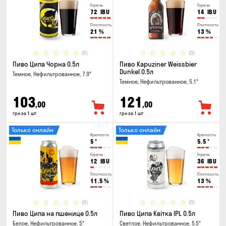
Горечь
Горечь
72
IBU
14
IBU
Плотность
Плотность
21
%
13
%
(0)
(0)
Пиво Ципа Чорна 0.5л
Пиво Kapuziner Weissbier
Dunkel 0.5л
Темное, Нефильтрованное, 7.9°
Темное, Нефильтрованное, 5.1°
103
121
,00
,00
грн за 1 шт
грн за 1 шт
Только онлайн
Только онлайн
Крепость
Крепость
5
°
5.5
°
Горечь
Горечь
12
IBU
36
IBU
Плотность
Плотность
11.5
%
13
%
(0)
(0)
Пиво Ципа на пшенице 0.5л
Пиво Ципа Квітка IPL 0.5л
Белое, Нефильтрованное, 5°
Светлое, Нефильтрованное, 5.5°