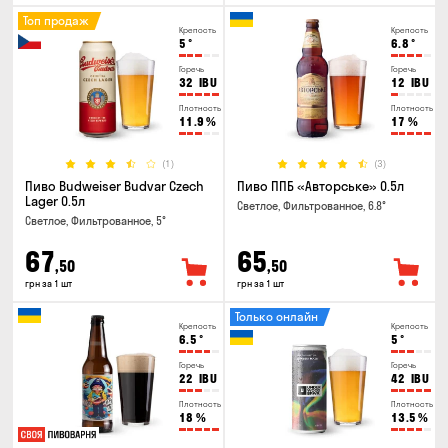
Топ продаж
Крепость
Крепость
5
°
6.8
°
Горечь
Горечь
32
IBU
12
IBU
Плотность
Плотность
11.9
%
17
%
(1)
(3)
Пиво Budweiser Budvar Czech
Пиво ППБ «Авторське» 0.5л
Lager 0.5л
Светлое, Фильтрованное, 6.8°
Светлое, Фильтрованное, 5°
67
65
,50
,50
грн за 1 шт
грн за 1 шт
Только онлайн
Крепость
Крепость
6.5
°
5
°
Горечь
Горечь
22
IBU
42
IBU
Плотность
Плотность
18
%
13.5
%