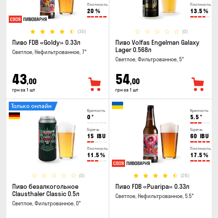
Плотность
Плотность
20
%
13.5
%
(30)
(0)
Пиво FDB «Goldy» 0.33л
Пиво Volfas Engelman Galaxy
Lager 0.568л
Светлое, Нефильтрованное, 7°
Светлое, Фильтрованное, 5°
43
54
,00
,00
грн за 1 шт
грн за 1 шт
Только онлайн
Крепость
Крепость
0
°
5.5
°
Горечь
Горечь
15
IBU
60
IBU
Плотность
Плотность
11.5
%
17.5
%
(0)
(26)
Пиво безалкогольное
Пиво FDB «Puaripa» 0.33л
Clausthaler Classic 0.5л
Светлое, Нефильтрованное, 5.5°
Светлое, Фильтрованное, 0°