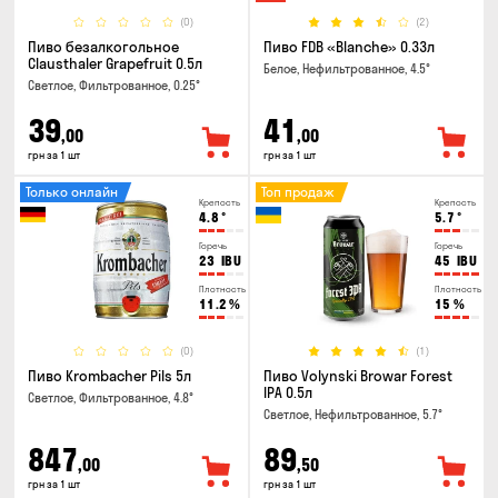
(0)
(2)
Пиво безалкогольное
Пиво FDB «Blanche» 0.33л
Clausthaler Grapefruit 0.5л
Белое, Нефильтрованное, 4.5°
Светлое, Фильтрованное, 0.25°
39
41
,00
,00
грн за 1 шт
грн за 1 шт
Только онлайн
Топ продаж
Крепость
Крепость
4.8
°
5.7
°
Горечь
Горечь
23
IBU
45
IBU
Плотность
Плотность
11.2
%
15
%
(0)
(1)
Пиво Krombacher Pils 5л
Пиво Volynski Browar Forest
IPA 0.5л
Светлое, Фильтрованное, 4.8°
Светлое, Нефильтрованное, 5.7°
847
89
,00
,50
грн за 1 шт
грн за 1 шт