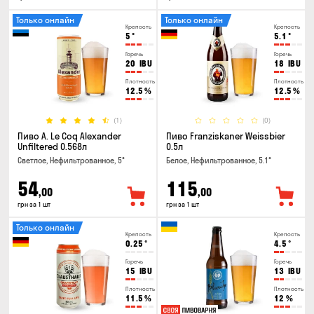
Только онлайн
Только онлайн
Крепость
Крепость
5
°
5.1
°
Горечь
Горечь
20
IBU
18
IBU
Плотность
Плотность
12.5
%
12.5
%
(1)
(0)
Пиво A. Le Coq Alexander
Пиво Franziskaner Weissbier
Unfiltered 0.568л
0.5л
Светлое, Нефильтрованное, 5°
Белое, Нефильтрованное, 5.1°
54
115
,00
,00
грн за 1 шт
грн за 1 шт
Только онлайн
Крепость
Крепость
0.25
°
4.5
°
Горечь
Горечь
15
IBU
13
IBU
Плотность
Плотность
11.5
%
12
%