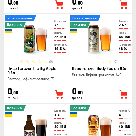
0
0
,00
,00
грн за 1
грн за 1
Только онлайн
Только онлайн
Крепость
Крепость
Новинка
Новинка
7
°
7.5
°
Горечь
Горечь
35
IBU
45
IBU
Плотность
Плотность
16.5
%
18
%
(0)
(0)
Пиво Forever The Big Apple
Пиво Forever Body Fusion 0.5л
0.5л
Светлое, Нефильтрованное, 7.5°
Светлое, Нефильтрованное, 7°
0
0
,00
,00
грн за 1
грн за 1
Новинка
Новинка
Крепость
Крепость
7.4
°
4
°
Горечь
Горечь
30
IBU
10
IBU
Плотность
Плотность