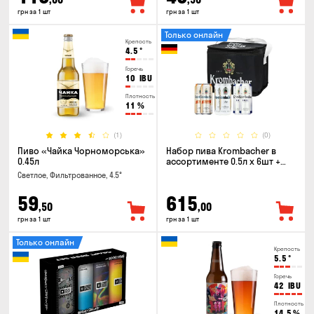
грн за 1 шт
грн за 1 шт
Только онлайн
Крепость
4.5
°
Горечь
10
IBU
Плотность
11
%
(1)
(0)
Пиво «Чайка Чорноморська»
Набор пива Krombacher в
0.45л
ассортименте 0.5л х 6шт +
термосумка
Светлое, Фильтрованное, 4.5°
59
615
,50
,00
грн за 1 шт
грн за 1 шт
Только онлайн
Крепость
5.5
°
Горечь
42
IBU
Плотность
14.5
%