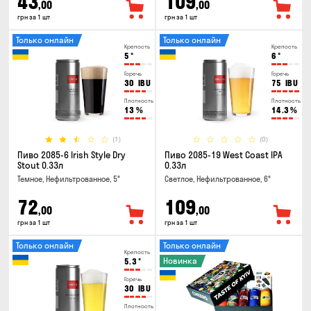
43
109
,00
,00
грн за 1 шт
грн за 1 шт
Только онлайн
Только онлайн
Крепость
Крепость
5
°
6
°
Горечь
Горечь
30
IBU
75
IBU
Плотность
Плотность
13
%
14.3
%
(1)
(0)
Пиво 2085-6 Irish Style Dry
Пиво 2085-19 West Coast IPA
Stout 0.33л
0.33л
Темное, Нефильтрованное, 5°
Светлое, Нефильтрованное, 6°
72
109
,00
,00
грн за 1 шт
грн за 1 шт
Только онлайн
Только онлайн
Крепость
Новинка
5.3
°
Горечь
30
IBU
Плотность