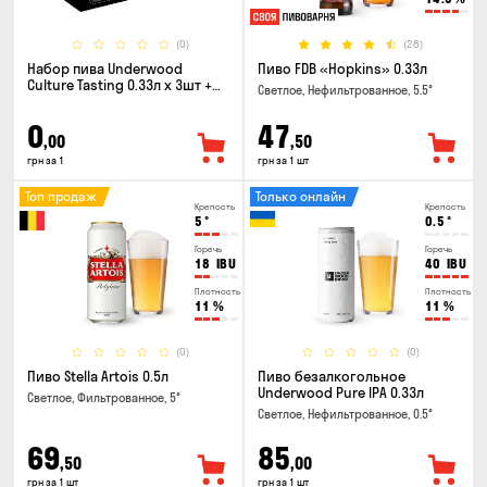
(0)
(28)
Набор пива Underwood
Пиво FDB «Hopkins» 0.33л
Culture Tasting 0.33л x 3шт +
Светлое, Нефильтрованное, 5.5°
бокал
0
47
,00
,50
грн за 1
грн за 1 шт
Топ продаж
Только онлайн
Крепость
Крепость
5
°
0.5
°
Горечь
Горечь
18
IBU
40
IBU
Плотность
Плотность
11
%
11
%
(0)
(0)
Пиво Stella Artois 0.5л
Пиво безалкогольное
Underwood Pure IPA 0.33л
Светлое, Фильтрованное, 5°
Светлое, Нефильтрованное, 0.5°
69
85
,50
,00
грн за 1 шт
грн за 1 шт