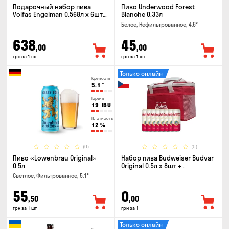
Подарочный набор пива
Пиво Underwood Forest
Volfas Engelman 0.568л x 6шт +
Blanche 0.33л
бокал 0.568л
Белое, Нефильтрованное, 4.6°
638
45
,00
,00
грн за 1 шт
грн за 1 шт
Только онлайн
Крепость
5.1
°
Горечь
19
IBU
Плотность
12
%
(0)
(0)
Пиво «Lowenbrau Original»
Набор пива Budweiser Budvar
0.5л
Original 0.5л x 8шт +
термосумка
Светлое, Фильтрованное, 5.1°
55
0
,50
,00
грн за 1 шт
грн за 1
Только онлайн