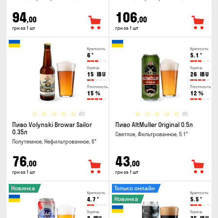
94
106
,00
,00
грн за 1 шт
грн за 1 шт
Крепость
Крепость
6
°
5.1
°
Горечь
Горечь
15
IBU
26
IBU
Плотность
Плотность
15
%
12
%
(0)
(0)
Пиво Volynski Browar Sailor
Пиво AltMuller Original 0.5л
0.35л
Светлое, Фильтрованное, 5.1°
Полутемное, Нефильтрованное, 6°
76
43
,00
,00
грн за 1 шт
грн за 1 шт
Новинка
Только онлайн
Крепость
Крепость
Новинка
4.7
°
5.5
°
Горечь
Горечь