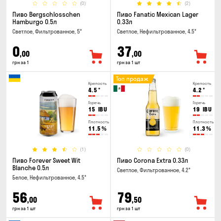
(0)
(2)
Пиво Bergschlosschen
Пиво Fanatic Mexican Lager
Hamburgo 0.5л
0.33л
Светлое, Фильтрованное, 5°
Светлое, Нефильтрованное, 4.5°
0
37
,00
,00
грн за 1
грн за 1 шт
Топ продаж
Крепость
Крепость
4.5
°
4.2
°
Горечь
Горечь
15
IBU
19
IBU
Плотность
Плотность
11.5
%
11.3
%
(1)
(0)
Пиво Forever Sweet Wit
Пиво Corona Extra 0.33л
Blanche 0.5л
Светлое, Фильтрованное, 4.2°
Белое, Нефильтрованное, 4.5°
56
79
,00
,50
грн за 1 шт
грн за 1 шт