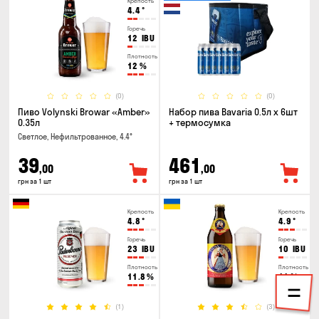
Крепость
4.4
°
Горечь
12
IBU
Плотность
12
%
(0)
(0)
Пиво Volynski Browar «Amber»
Набор пива Bavaria 0.5л х 6шт
0.35л
+ термосумка
Светлое, Нефильтрованное, 4.4°
39
461
,00
,00
грн за 1 шт
грн за 1 шт
Крепость
Крепость
4.8
°
4.9
°
Горечь
Горечь
23
IBU
10
IBU
Плотность
Плотность
11.8
%
11
%
(1)
(3)