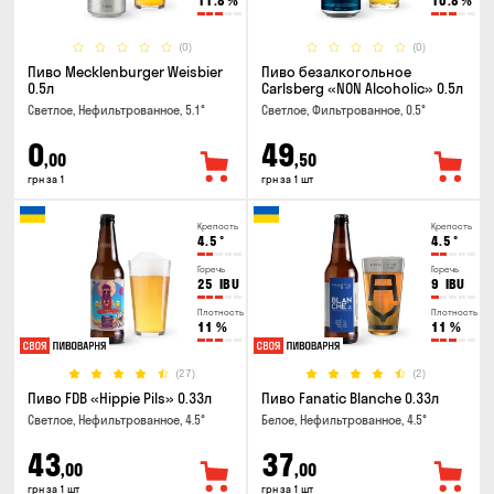
11.8
%
10.8
%
(0)
(0)
Пиво Mecklenburger Weisbier
Пиво безалкогольное
0.5л
Carlsberg «NON Alcoholic» 0.5л
Светлое, Нефильтрованное, 5.1°
Светлое, Фильтрованное, 0.5°
0
49
,00
,50
грн за 1
грн за 1 шт
Крепость
Крепость
4.5
°
4.5
°
Горечь
Горечь
25
IBU
9
IBU
Плотность
Плотность
11
%
11
%
(27)
(2)
Пиво FDB «Hippie Pils» 0.33л
Пиво Fanatic Blanche 0.33л
Светлое, Нефильтрованное, 4.5°
Белое, Нефильтрованное, 4.5°
43
37
,00
,00
грн за 1 шт
грн за 1 шт