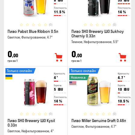
8
IBU
35
IBU
Плотность
Плотность
11.5
%
14
%
(0)
(0)
Пиво Pabst Blue Ribbon 0.5л
Пиво SHO Brewery ШО Sukhoy
Cherniy 0.33л
Светлое, Фильтрованное, 4.7°
Темное, Нефильтрованное, 5.5°
0
0
,00
,00
грн за 1
грн за 1
Только онлайн
Только онлайн
Крепость
Крепость
Новинка
4
°
4.7
°
Горечь
Горечь
5
IBU
10
IBU
Плотность
Плотность
14
%
10.5
%
(0)
(0)
Пиво SHO Brewery ШО Kysil
Пиво Miller Genuine Draft 0.48л
0.33л
Светлое, Фильтрованное, 4.7°
Светлое, Нефильтрованное, 4°