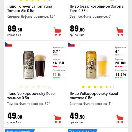
Пиво Forever La Tomatina
Пиво безалкогольное Corona
Tomato Ale 0.5л
Zero 0.33л
Светлое, Нефильтрованное, 4.5°
Светлое, Фильтрованное, 0°
89
89
,50
,50
грн за 1 шт
грн за 1 шт
Крепость
Крепость
3.7
°
4
°
Горечь
Горечь
14
IBU
20
IBU
Плотность
Плотность
11
%
11.5
%
(0)
(1)
Пиво Velkopopovicky Kozel
Пиво Velkopopovicky Kozel
темное 0.5л
светлое 0.5л
Темное, Фильтрованное, 3.7°
Светлое, Фильтрованное, 4°
49
49
,00
,50
грн за 1 шт
грн за 1 шт
Только онлайн
Только онлайн