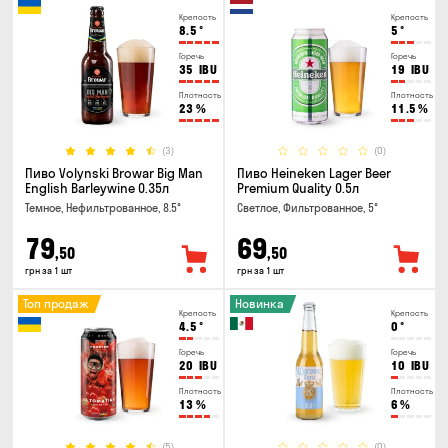
Крепость
Крепость
8.5
°
5
°
Горечь
Горечь
35
IBU
19
IBU
Плотность
Плотность
23
%
11.5
%
(3)
(0)
Пиво Volynski Browar Big Man
Пиво Heineken Lager Beer
English Barleywine 0.35л
Premium Quality 0.5л
Темное, Нефильтрованное, 8.5°
Светлое, Фильтрованное, 5°
79
69
,50
,50
грн за 1 шт
грн за 1 шт
Топ продаж
Новинка
Крепость
Крепость
4.5
°
0
°
Горечь
Горечь
20
IBU
10
IBU
Плотность
Плотность
13
%
6
%
(5)
(0)