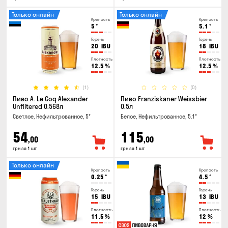
Только онлайн
Только онлайн
Крепость
Крепость
5
°
5.1
°
Горечь
Горечь
20
IBU
18
IBU
Плотность
Плотность
12.5
%
12.5
%
(1)
(0)
Пиво A. Le Coq Alexander
Пиво Franziskaner Weissbier
Unfiltered 0.568л
0.5л
Светлое, Нефильтрованное, 5°
Белое, Нефильтрованное, 5.1°
54
115
,00
,00
грн за 1 шт
грн за 1 шт
Только онлайн
Крепость
Крепость
0.25
°
4.5
°
Горечь
Горечь
15
IBU
13
IBU
Плотность
Плотность
11.5
%
12
%