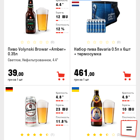
Крепость
4.4
°
Горечь
12
IBU
Плотность
12
%
(0)
(0)
Пиво Volynski Browar «Amber»
Набор пива Bavaria 0.5л х 6шт
0.35л
+ термосумка
Светлое, Нефильтрованное, 4.4°
39
461
,00
,00
грн за 1 шт
грн за 1 шт
Крепость
Крепость
4.8
°
4.9
°
Горечь
Горечь
23
IBU
10
IBU
Плотность
Плотность
11.8
%
11
%
(1)
(3)