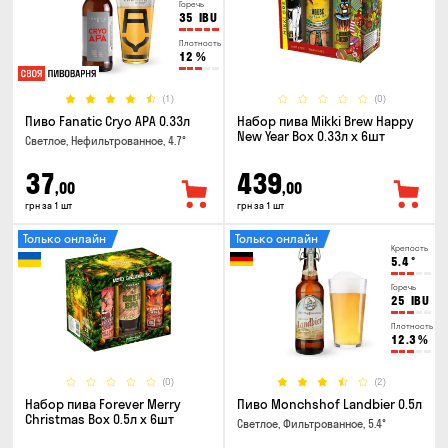
Горечь
35
IBU
Плотность
12
%
(1)
(0)
Пиво Fanatic Cryo APA 0.33л
Набор пива Mikki Brew Happy
New Year Box 0.33л x 6шт
Светлое, Нефильтрованное, 4.7°
37
439
,00
,00
грн за 1 шт
грн за 1 шт
Только онлайн
Только онлайн
Крепость
5.4
°
Горечь
25
IBU
Плотность
12.3
%
(0)
(2)
Набор пива Forever Merry
Пиво Monchshof Landbier 0.5л
Christmas Box 0.5л x 6шт
Светлое, Фильтрованное, 5.4°