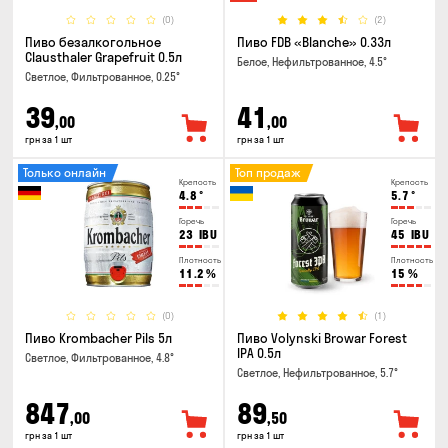
(0)
(2)
Пиво безалкогольное
Пиво FDB «Blanche» 0.33л
Clausthaler Grapefruit 0.5л
Белое, Нефильтрованное, 4.5°
Светлое, Фильтрованное, 0.25°
39
41
,00
,00
грн за 1 шт
грн за 1 шт
Только онлайн
Топ продаж
Крепость
Крепость
4.8
°
5.7
°
Горечь
Горечь
23
IBU
45
IBU
Плотность
Плотность
11.2
%
15
%
(0)
(1)
Пиво Krombacher Pils 5л
Пиво Volynski Browar Forest
IPA 0.5л
Светлое, Фильтрованное, 4.8°
Светлое, Нефильтрованное, 5.7°
847
89
,00
,50
грн за 1 шт
грн за 1 шт