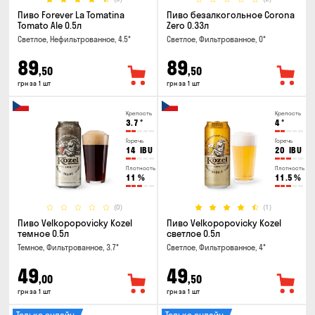
Пиво Forever La Tomatina
Пиво безалкогольное Corona
Tomato Ale 0.5л
Zero 0.33л
Светлое, Нефильтрованное, 4.5°
Светлое, Фильтрованное, 0°
89
89
,50
,50
грн за 1 шт
грн за 1 шт
Крепость
Крепость
3.7
°
4
°
Горечь
Горечь
14
IBU
20
IBU
Плотность
Плотность
11
%
11.5
%
(0)
(1)
Пиво Velkopopovicky Kozel
Пиво Velkopopovicky Kozel
темное 0.5л
светлое 0.5л
Темное, Фильтрованное, 3.7°
Светлое, Фильтрованное, 4°
49
49
,00
,50
грн за 1 шт
грн за 1 шт
Только онлайн
Только онлайн