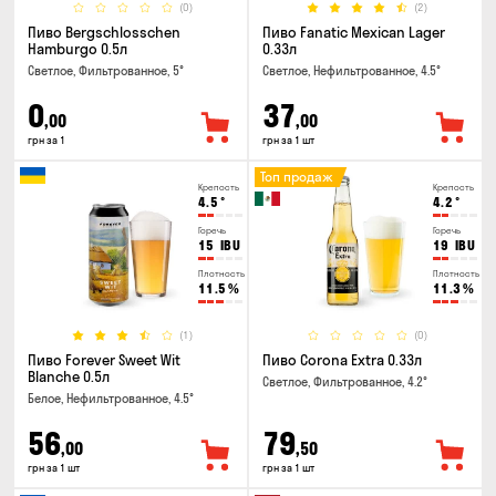
(0)
(2)
Пиво Bergschlosschen
Пиво Fanatic Mexican Lager
Hamburgo 0.5л
0.33л
Светлое, Фильтрованное, 5°
Светлое, Нефильтрованное, 4.5°
0
37
,00
,00
грн за 1
грн за 1 шт
Топ продаж
Крепость
Крепость
4.5
°
4.2
°
Горечь
Горечь
15
IBU
19
IBU
Плотность
Плотность
11.5
%
11.3
%
(1)
(0)
Пиво Forever Sweet Wit
Пиво Corona Extra 0.33л
Blanche 0.5л
Светлое, Фильтрованное, 4.2°
Белое, Нефильтрованное, 4.5°
56
79
,00
,50
грн за 1 шт
грн за 1 шт