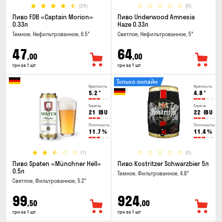
(26)
(0)
Пиво FDB «Captain Morion»
Пиво Underwood Amnesia
0.33л
Haze 0.33л
Темное, Нефильтрованное, 6.5°
Светлое, Нефильтрованное, 5°
47
64
,00
,00
грн за 1 шт
грн за 1 шт
Только онлайн
Крепость
Крепость
5.2
°
4.8
°
Горечь
Горечь
21
IBU
22
IBU
Плотность
Плотность
11.7
%
11.4
%
(1)
(0)
Пиво Spaten «Münchner Hell»
Пиво Kostritzer Schwarzbier 5л
0.5л
Темное, Фильтрованное, 4.8°
Светлое, Фильтрованное, 5.2°
99
924
,50
,00
грн за 1 шт
грн за 1 шт