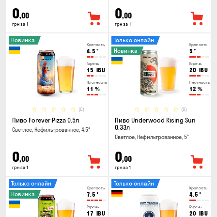
0
0
,00
,00
грн за 1
грн за 1
Новинка
Только онлайн
Крепость
Крепость
Новинка
4.5
°
5
°
Горечь
Горечь
15
IBU
20
IBU
Плотность
Плотность
11
%
12
%
(0)
(0)
Пиво Forever Pizza 0.5л
Пиво Underwood Rising Sun
0.33л
Светлое, Нефильтрованное, 4.5°
Светлое, Нефильтрованное, 5°
0
0
,00
,00
грн за 1
грн за 1
Только онлайн
Только онлайн
Крепость
Крепость
Новинка
7.5
°
4.5
°
Горечь
Горечь
17
IBU
20
IBU