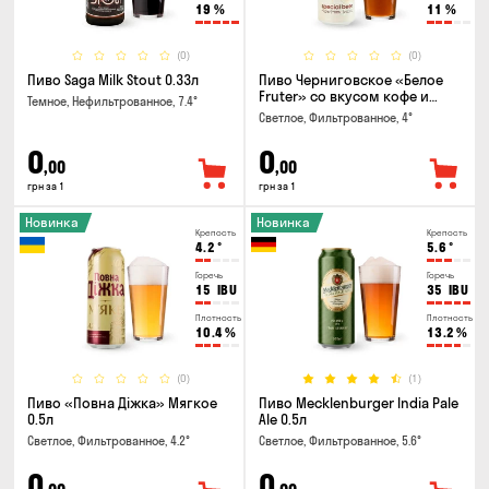
19
%
11
%
(0)
(0)
Пиво Saga Milk Stout 0.33л
Пиво Черниговское «Белое
Fruter» со вкусом кофе и
Темное, Нефильтрованное, 7.4°
апельсина 0.5 л
Светлое, Фильтрованное, 4°
0
0
,00
,00
грн за 1
грн за 1
Новинка
Новинка
Крепость
Крепость
4.2
°
5.6
°
Горечь
Горечь
15
IBU
35
IBU
Плотность
Плотность
10.4
%
13.2
%
(0)
(1)
Пиво «Повна Діжка» Мягкое
Пиво Mecklenburger India Pale
0.5л
Ale 0.5л
Светлое, Фильтрованное, 4.2°
Светлое, Фильтрованное, 5.6°
0
0