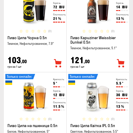
Горечь
Горечь
72
IBU
14
IBU
Плотность
Плотность
21
%
13
%
(0)
(0)
Пиво Ципа Чорна 0.5л
Пиво Kapuziner Weissbier
Dunkel 0.5л
Темное, Нефильтрованное, 7.9°
Темное, Нефильтрованное, 5.1°
103
121
,00
,00
грн за 1 шт
грн за 1 шт
Только онлайн
Только онлайн
Крепость
Крепость
5
°
5.5
°
Горечь
Горечь
12
IBU
36
IBU
Плотность
Плотность
11.5
%
13
%
(0)
(0)
Пиво Ципа на пшенице 0.5л
Пиво Ципа Квітка IPL 0.5л
Белое, Нефильтрованное, 5°
Светлое, Нефильтрованное, 5.5°