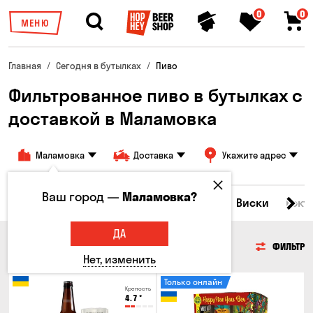
0
0
МЕНЮ
Главная
Сегодня в бутылках
Пиво
Фильтрованное пиво в бутылках с
доставкой в Маламовка
Маламовка
Доставка
Укажите адрес
Ваш город —
Маламовка?
Все товары
Пиво
Сидр
Вино
Виски
Кокт
ДА
ПИВО
ФИЛЬТР
Нет, изменить
Только онлайн
Крепость
4.7
°