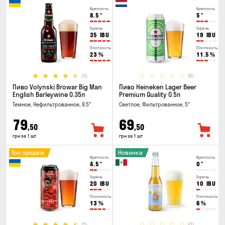
Крепость
Крепость
8.5
°
5
°
Горечь
Горечь
35
IBU
19
IBU
Плотность
Плотность
23
%
11.5
%
(3)
(0)
Пиво Volynski Browar Big Man
Пиво Heineken Lager Beer
English Barleywine 0.35л
Premium Quality 0.5л
Темное, Нефильтрованное, 8.5°
Светлое, Фильтрованное, 5°
79
69
,50
,50
грн за 1 шт
грн за 1 шт
Топ продаж
Новинка
Крепость
Крепость
4.5
°
0
°
Горечь
Горечь
20
IBU
10
IBU
Плотность
Плотность
13
%
6
%
(5)
(0)