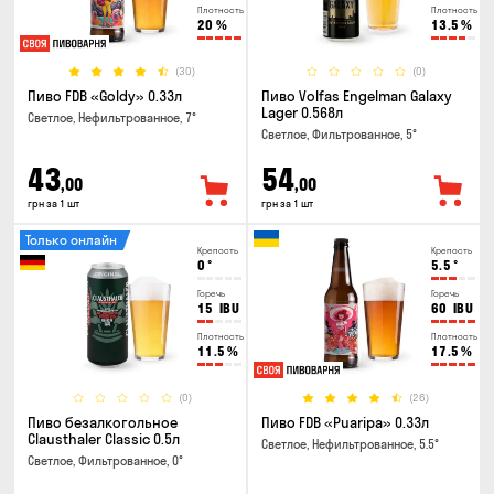
Плотность
Плотность
20
%
13.5
%
(30)
(0)
Пиво FDB «Goldy» 0.33л
Пиво Volfas Engelman Galaxy
Lager 0.568л
Светлое, Нефильтрованное, 7°
Светлое, Фильтрованное, 5°
43
54
,00
,00
грн за 1 шт
грн за 1 шт
Только онлайн
Крепость
Крепость
0
°
5.5
°
Горечь
Горечь
15
IBU
60
IBU
Плотность
Плотность
11.5
%
17.5
%
(0)
(26)
Пиво безалкогольное
Пиво FDB «Puaripa» 0.33л
Clausthaler Classic 0.5л
Светлое, Нефильтрованное, 5.5°
Светлое, Фильтрованное, 0°