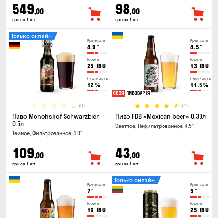
549
98
,00
,00
грн за 1 шт
грн за 1 шт
Только онлайн
Крепость
Крепость
4.9
°
4.5
°
Горечь
Горечь
25
IBU
13
IBU
Плотность
Плотность
12
%
11.5
%
(0)
(2)
Пиво Monchshof Schwarzbier
Пиво FDB «Mexican beer» 0.33л
0.5л
Светлое, Нефильтрованное, 4.5°
Темное, Фильтрованное, 4.9°
109
43
,00
,00
грн за 1 шт
грн за 1 шт
Только онлайн
Крепость
Крепость
7
°
5
°
Горечь
Горечь
16
IBU
25
IBU