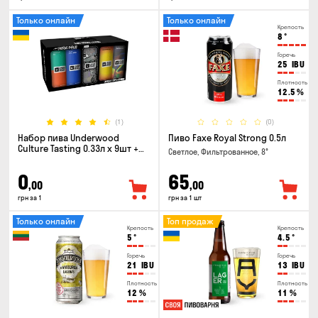
Только онлайн
Только онлайн
Крепость
8
°
Горечь
25
IBU
Плотность
12.5
%
(1)
(0)
Набор пива Underwood
Пиво Faxe Royal Strong 0.5л
Culture Tasting 0.33л x 9шт +
Светлое, Фильтрованное, 8°
бокал
0
65
,00
,00
грн за 1
грн за 1 шт
Только онлайн
Топ продаж
Крепость
Крепость
5
°
4.5
°
Горечь
Горечь
21
IBU
13
IBU
Плотность
Плотность
12
%
11
%