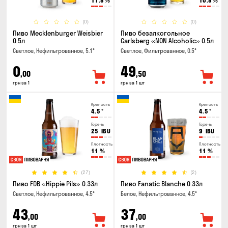
11.8
%
10.8
%
(0)
(0)
Пиво Mecklenburger Weisbier
Пиво безалкогольное
0.5л
Carlsberg «NON Alcoholic» 0.5л
Светлое, Нефильтрованное, 5.1°
Светлое, Фильтрованное, 0.5°
0
49
,00
,50
грн за 1
грн за 1 шт
Крепость
Крепость
4.5
°
4.5
°
Горечь
Горечь
25
IBU
9
IBU
Плотность
Плотность
11
%
11
%
(27)
(2)
Пиво FDB «Hippie Pils» 0.33л
Пиво Fanatic Blanche 0.33л
Светлое, Нефильтрованное, 4.5°
Белое, Нефильтрованное, 4.5°
43
37
,00
,00
грн за 1 шт
грн за 1 шт