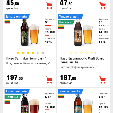
45
47
,50
,50
грн за 1 шт
грн за 1 шт
Только онлайн
Только онлайн
Крепость
Крепость
Новинка
5
°
5
°
Горечь
Горечь
15
IBU
14
IBU
Плотность
Плотность
12
%
11
%
(3)
(0)
Пиво Cannabis Semi-Dark 1л
Пиво Bistrampolio Craft Dvaro
Sviesusis 1л
Полутемное, Нефильтрованное, 5°
Светлое, Нефильтрованное, 5°
197
197
,00
,00
грн за 1 шт
грн за 1 шт
Только онлайн
Только онлайн
Крепость
Крепость
Новинка
5.5
°
4.6
°
Горечь
Горечь
16
IBU
12
IBU