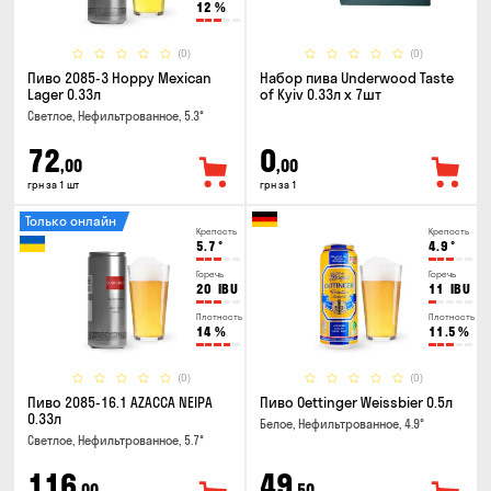
12
%
(0)
(0)
Пиво 2085-3 Hoppy Mexican
Набор пива Underwood Taste
Lager 0.33л
of Kyiv 0.33л x 7шт
Светлое, Нефильтрованное, 5.3°
72
0
,00
,00
грн за 1 шт
грн за 1
Только онлайн
Крепость
Крепость
5.7
°
4.9
°
Горечь
Горечь
20
IBU
11
IBU
Плотность
Плотность
14
%
11.5
%
(0)
(0)
Пиво 2085-16.1 AZACCA NEIPA
Пиво Oettinger Weissbier 0.5л
0.33л
Белое, Нефильтрованное, 4.9°
Светлое, Нефильтрованное, 5.7°
116
49
,00
,50