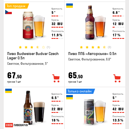
Топ продаж
Крепость
Крепость
5
°
6.8
°
Горечь
Горечь
32
IBU
12
IBU
Плотность
Плотность
11.9
%
17
%
(1)
(3)
Пиво Budweiser Budvar Czech
Пиво ППБ «Авторське» 0.5л
Lager 0.5л
Светлое, Фильтрованное, 6.8°
Светлое, Фильтрованное, 5°
67
65
,50
,50
грн за 1 шт
грн за 1 шт
Только онлайн
Крепость
Крепость
6.5
°
5
°
Горечь
Горечь
22
IBU
42
IBU
Плотность
Плотность
18
%
13.5
%