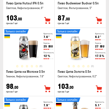
Пиво Ципа Hutsul IPA 0.5л
Пиво Budweiser Budvar 0.5л
Светлое, Нефильтрованное, 6°
Светлое, Фильтрованное, 5°
103
87
,00
,00
грн за 1 шт
грн за 1 шт
Только онлайн
Только онлайн
Крепость
Крепость
7.6
°
6.2
°
Горечь
Горечь
25
IBU
27
IBU
Плотность
Плотность
12
%
17.5
%
(0)
(0)
Пиво Ципа на Молоке 0.5л
Пиво Ципа Золота 0.5л
Темное, Нефильтрованное, 7.6°
Светлое, Нефильтрованное, 6.2°
98
103
,00
,00
грн за 1 шт
грн за 1 шт
Только онлайн
Только онлайн
Крепость
Крепость
7.9
°
5.1
°