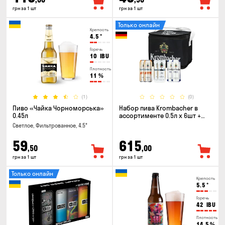
грн за 1 шт
грн за 1 шт
Только онлайн
Крепость
4.5
°
Горечь
10
IBU
Плотность
11
%
(1)
(0)
Пиво «Чайка Чорноморська»
Набор пива Krombacher в
0.45л
ассортименте 0.5л х 6шт +
термосумка
Светлое, Фильтрованное, 4.5°
59
615
,50
,00
грн за 1 шт
грн за 1 шт
Только онлайн
Крепость
5.5
°
Горечь
42
IBU
Плотность
14.5
%