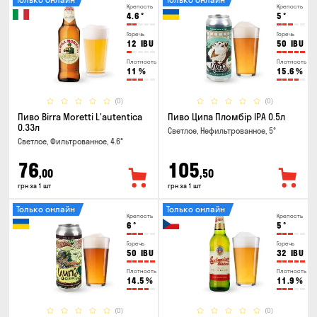
Крепость
Крепость
4.6
°
5
°
Горечь
Горечь
12
IBU
50
IBU
Плотность
Плотность
11
%
15.6
%
(0)
(0)
Пиво Birra Moretti L'autentica
Пиво Ципа Пломбір IPA 0.5л
0.33л
Светлое, Нефильтрованное, 5°
Светлое, Фильтрованное, 4.6°
76
105
,00
,50
грн за 1 шт
грн за 1 шт
Только онлайн
Только онлайн
Крепость
Крепость
6
°
5
°
Горечь
Горечь
50
IBU
32
IBU
Плотность
Плотность
14.5
%
11.9
%
(0)
(0)