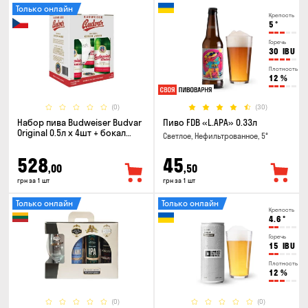
Только онлайн
Крепость
5
°
Горечь
30
IBU
Плотность
12
%
(0)
(30)
Набор пива Budweiser Budvar
Пиво FDB «L.APA» 0.33л
Original 0.5л х 4шт + бокал
Светлое, Нефильтрованное, 5°
0.33л
528
45
,00
,50
грн за 1 шт
грн за 1 шт
Только онлайн
Только онлайн
Крепость
4.6
°
Горечь
15
IBU
Плотность
12
%
(0)
(0)