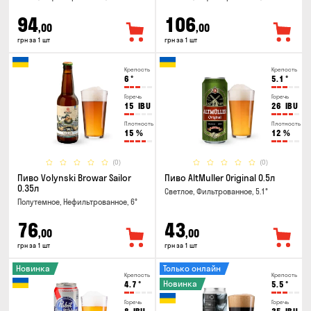
94
106
,00
,00
грн за 1 шт
грн за 1 шт
Крепость
Крепость
6
°
5.1
°
Горечь
Горечь
15
IBU
26
IBU
Плотность
Плотность
15
%
12
%
(0)
(0)
Пиво Volynski Browar Sailor
Пиво AltMuller Original 0.5л
0.35л
Светлое, Фильтрованное, 5.1°
Полутемное, Нефильтрованное, 6°
76
43
,00
,00
грн за 1 шт
грн за 1 шт
Новинка
Только онлайн
Крепость
Крепость
Новинка
4.7
°
5.5
°
Горечь
Горечь