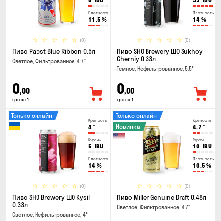
8
IBU
35
IBU
Плотность
Плотность
11.5
%
14
%
(0)
(0)
Пиво Pabst Blue Ribbon 0.5л
Пиво SHO Brewery ШО Sukhoy
Cherniy 0.33л
Светлое, Фильтрованное, 4.7°
Темное, Нефильтрованное, 5.5°
0
0
,00
,00
грн за 1
грн за 1
Только онлайн
Только онлайн
Крепость
Крепость
Новинка
4
°
4.7
°
Горечь
Горечь
5
IBU
10
IBU
Плотность
Плотность
14
%
10.5
%
(0)
(0)
Пиво SHO Brewery ШО Kysil
Пиво Miller Genuine Draft 0.48л
0.33л
Светлое, Фильтрованное, 4.7°
Светлое, Нефильтрованное, 4°