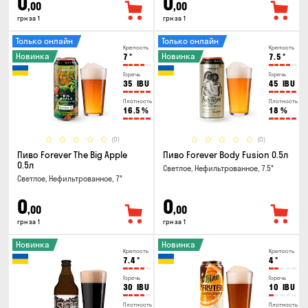
0
0
,00
,00
грн за 1
грн за 1
Только онлайн
Только онлайн
Крепость
Крепость
Новинка
Новинка
7
°
7.5
°
Горечь
Горечь
35
IBU
45
IBU
Плотность
Плотность
16.5
%
18
%
(0)
(0)
Пиво Forever The Big Apple
Пиво Forever Body Fusion 0.5л
0.5л
Светлое, Нефильтрованное, 7.5°
Светлое, Нефильтрованное, 7°
0
0
,00
,00
грн за 1
грн за 1
Новинка
Новинка
Крепость
Крепость
7.4
°
4
°
Горечь
Горечь
30
IBU
10
IBU
Плотность
Плотность