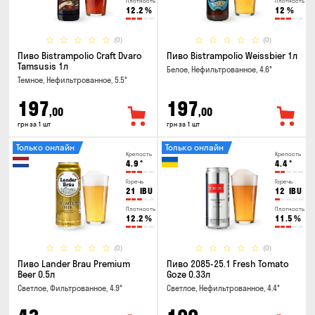
Плотность
Плотность
12.2
%
12
%
(0)
(0)
Пиво Bistrampolio Craft Dvaro
Пиво Bistrampolio Weissbier 1л
Tamsusis 1л
Белое, Нефильтрованное, 4.6°
Темное, Нефильтрованное, 5.5°
197
197
,00
,00
грн за 1 шт
грн за 1 шт
Только онлайн
Только онлайн
Крепость
Крепость
4.9
°
4.4
°
Горечь
Горечь
21
IBU
12
IBU
Плотность
Плотность
12.2
%
11.5
%
(0)
(0)
Пиво Lander Brau Premium
Пиво 2085-25.1 Fresh Tomato
Beer 0.5л
Goze 0.33л
Светлое, Фильтрованное, 4.9°
Светлое, Нефильтрованное, 4.4°