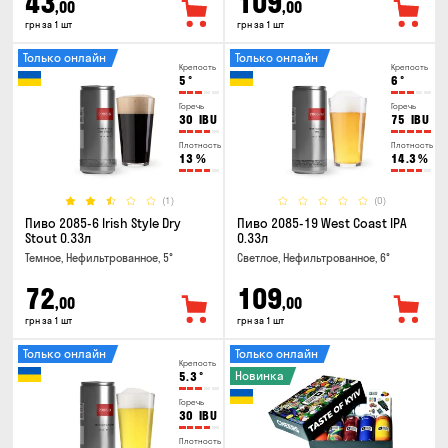
43
109
,00
,00
грн за 1 шт
грн за 1 шт
Только онлайн
Только онлайн
Крепость
Крепость
5
°
6
°
Горечь
Горечь
30
IBU
75
IBU
Плотность
Плотность
13
%
14.3
%
(1)
(0)
Пиво 2085-6 Irish Style Dry
Пиво 2085-19 West Coast IPA
Stout 0.33л
0.33л
Темное, Нефильтрованное, 5°
Светлое, Нефильтрованное, 6°
72
109
,00
,00
грн за 1 шт
грн за 1 шт
Только онлайн
Только онлайн
Крепость
Новинка
5.3
°
Горечь
30
IBU
Плотность