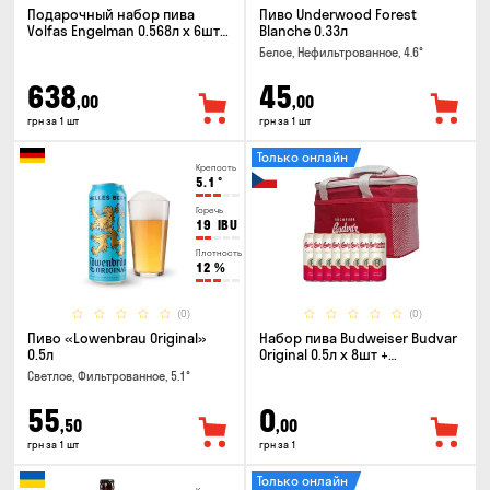
Подарочный набор пива
Пиво Underwood Forest
Volfas Engelman 0.568л x 6шт +
Blanche 0.33л
бокал 0.568л
Белое, Нефильтрованное, 4.6°
638
45
,00
,00
грн за 1 шт
грн за 1 шт
Только онлайн
Крепость
5.1
°
Горечь
19
IBU
Плотность
12
%
(0)
(0)
Пиво «Lowenbrau Original»
Набор пива Budweiser Budvar
0.5л
Original 0.5л x 8шт +
термосумка
Светлое, Фильтрованное, 5.1°
55
0
,50
,00
грн за 1 шт
грн за 1
Только онлайн