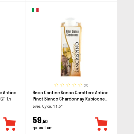
(0)
e Antico
Вино Cantine Ronco Carattere Antico
IGT 1л
Pinot Bianco Chardonnay Rubicone
IGT 0.25л
Біле, Сухе, 11.5°
59
,50
грн за 1 шт