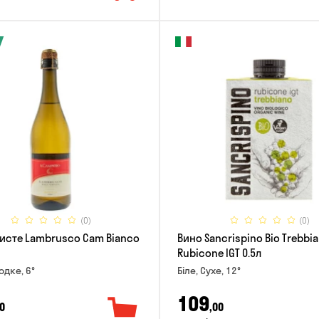
(0)
(0)
ристе Lambrusco Cam Bianco
Вино Sancrispino Bio Trebbi
Rubicone IGT 0.5л
одке, 6°
Біле, Сухе, 12°
109
0
,00