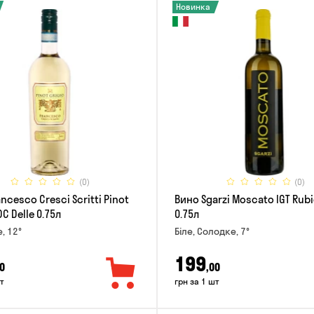
Новинка
(0)
(0)
ncesco Cresci Scritti Pinot
Вино Sgarzi Moscato IGT Rub
OC Delle 0.75л
0.75л
е, 12°
Біле, Солодке, 7°
199
0
,00
т
грн за 1 шт