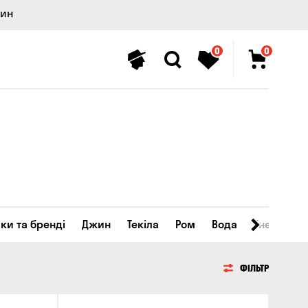
лин
0
0
ки та бренді
Джин
Текіла
Ром
Вода
Енергетичн
ФІЛЬТР