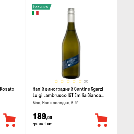
Новинка
(0)
 Rosato
Напій виноградний Cantine Sgarzi
Luigi Lambrusco IGT Emilia Bianca
Frizziante 0.75л
Біле, Напівсолодке, 6.5°
189
,00
грн за 1 шт