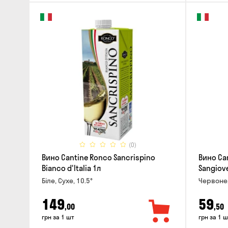
(0)
Вино Cantine Ronco Sancrispino
Вино Can
Bianco d'Italia 1л
Sangiove
Біле, Сухе, 10.5°
Червоне,
149
59
,00
,50
грн за 1 шт
грн за 1 ш