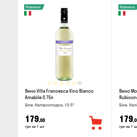
Новинка
Новинка
(0)
Вино Villa Francesca Vino Bianco
Вино Mo
Amabile 0.75л
Rubicon
Біле, Напівсолодке, 10.5°
Біле, Нап
179
179
,00
,0
грн за 1 шт
грн за 1 ш