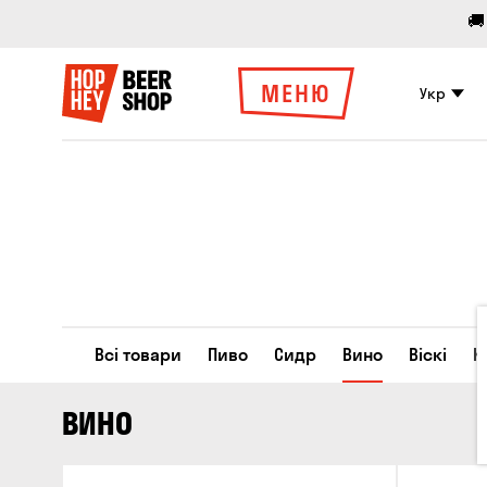
🚚
МЕНЮ
Укр
Всі товари
Пиво
Сидр
Вино
Віскі
К
ВИНО