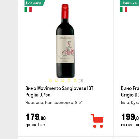
Новинка
Новинка
(0)
Вино Movimento Sangiovese IGT
Вино Fra
Puglia 0.75л
Grigio D
Червоне, Напівсолодке, 9.5°
Біле, Сух
179
199
,00
,0
грн за 1 шт
грн за 1 ш