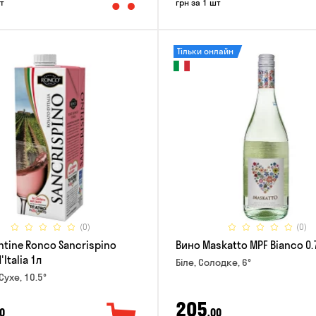
т
грн за 1 шт
Тільки онлайн
(0)
(0)
ntine Ronco Sancrispino
Вино Maskatto MPF Bianco 0.
Italia 1л
Біле, Солодке, 6°
Сухе, 10.5°
205
0
,00