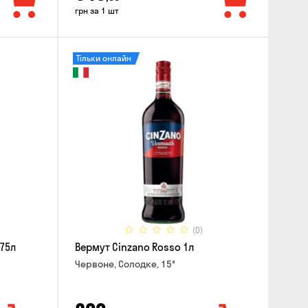
грн за 1 шт
Тільки онлайн
(0)
.75л
Вермут Cinzano Rosso 1л
Червоне, Солодке, 15°