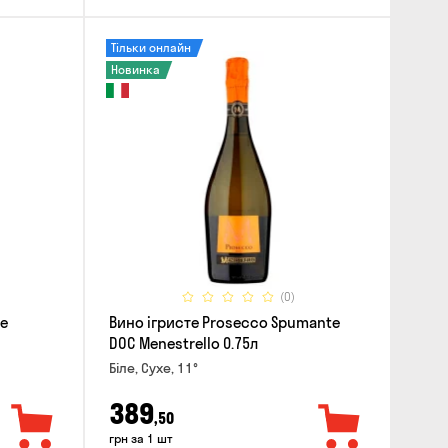
Тільки онлайн
Новинка
(0)
te
Вино ігристе Prosecco Spumante
DOC Menestrello 0.75л
Біле, Сухе, 11°
389
,50
грн за 1 шт