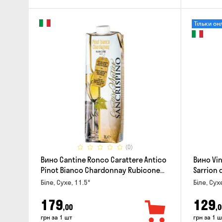
Тільки он
(0)
Вино Cantine Ronco Carattere Antico
Вино Vin
Pinot Bianco Chardonnay Rubicone
Sarrion 
IGT 1л
Біле, Сухе, 11.5°
Біле, Сух
179
129
,00
,0
грн за 1 шт
грн за 1 ш