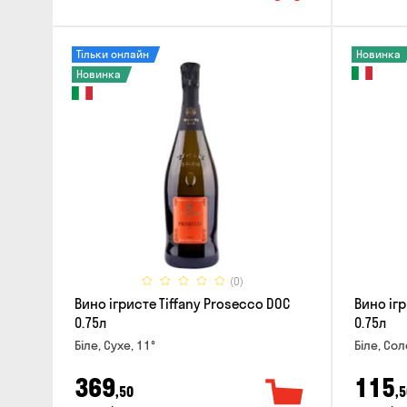
Тільки онлайн
Новинка
Новинка
(0)
Вино ігристе Tiffany Prosecco DOC
Вино іг
0.75л
0.75л
Біле, Сухе, 11°
Біле, Сол
369
115
,50
,5