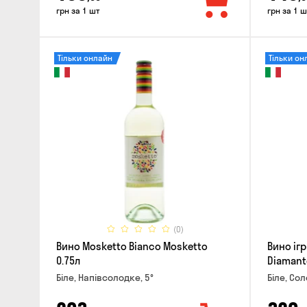
грн за 1 шт
грн за 1 ш
Тільки онлайн
Тільки он
(0)
Вино Mosketto Bianco Mosketto
Вино ігр
0.75л
Diamant
Біле, Напівсолодке, 5°
Біле, Сол