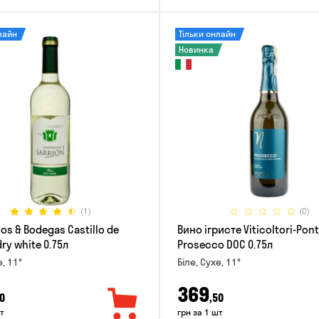
лайн
Тільки онлайн
Новинка
(1)
(0)
os & Bodegas Castillo de
Вино ігристе Viticoltori-Pon
dry white 0.75л
Prosecco DOC 0.75л
е, 11°
Біле, Сухе, 11°
369
0
,50
т
грн за 1 шт