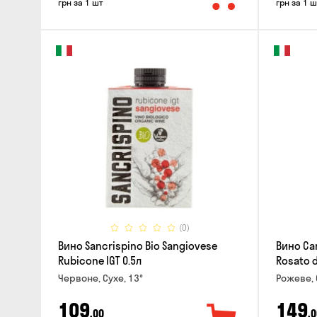
грн за 1 шт
грн за 1 ш
(0)
Вино Sancrispino Bio Sangiovese
Вино Ca
Rubicone IGT 0.5л
Rosato d'
Червоне, Сухе, 13°
Рожеве, 
109
149
,00
,0