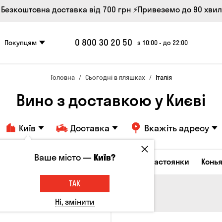
 Безкоштовна доставка від 700 грн
⚡Привеземо до 90 хви
0 800 30 20 50
Покупцям
з 10:00 - до 22:00
Головна
Сьогодні в пляшках
Італія
Вино з доставкою у Києві
Київ
Доставка
Вкажіть адресу
Ваше місто —
Київ?
октейлі
Горілка
Соджу
Лікери та настоянки
Конья
ТАК
Ні, змінити