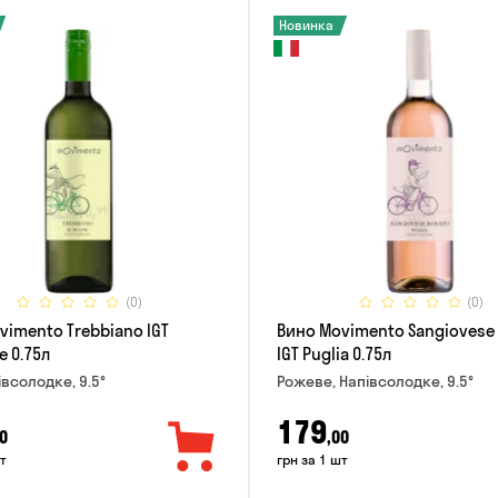
Новинка
(0)
(0)
vimento Trebbiano IGT
Вино Movimento Sangiovese
e 0.75л
IGT Puglia 0.75л
івсолодке, 9.5°
Рожеве, Напівсолодке, 9.5°
179
0
,00
т
грн за 1 шт