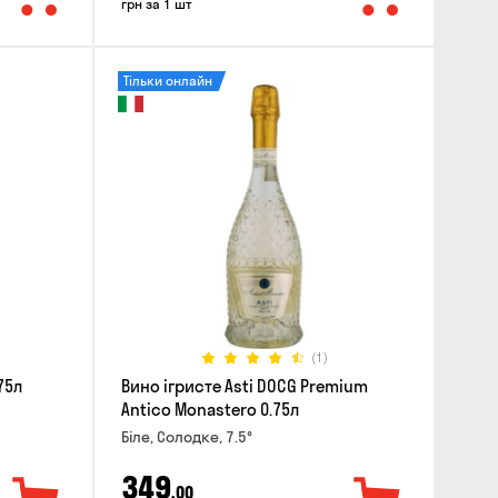
грн за 1 шт
Тільки онлайн
(1)
75л
Вино ігристе Asti DOCG Premium
Antico Monastero 0.75л
Біле, Солодке, 7.5°
349
,00