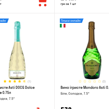
т
грн за 1 шт
лайн
Тільки онлайн
(1)
(0)
исте Asti DOCG Dolce
Вино ігристе Mondoro Asti 0
e 0.75л
Біле, Солодке, 7.5°
одке, 7.5°