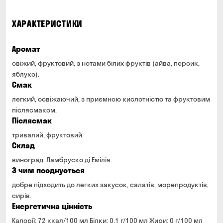
ХАРАКТЕРИСТИКИ
Аромат
свіжий, фруктовий, з нотами білих фруктів (айва, персик,
яблуко).
Смак
легкий, освіжаючий, з приємною кислотністю та фруктовим
післясмаком.
Післясмак
тривалий, фруктовий.
Склад
виноград: Ламбруско ді Емілія.
З чим поєднується
добре підходить до легких закусок, салатів, морепродуктів,
сирів.
Енергетична цінність
Калорії: 72 ккал/100 мл Білки: 0,1 г/100 мл Жири: 0 г/100 мл