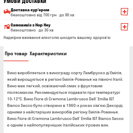
УМОВИ ДОСТАВКИ
Доставка курʼєром
безкоштовно від 700 грн · до 90 хв
Мінімальна сума всього замовлення — 200 грн
Самовивіз з Hop Hey
Вартість доставки залежить від суми всього замовлення:
безкоштовно · до 30 хв
Від 200 до 299 грн
Мінімальна сума всього замовлення — 250 грн
139 грн
Надмірне вживання алкоголю шкодить вашому здоров'ю
Час складання замовлення — до 30 хв
Від 300 до 399 грн
99 грн
Про товар
Характеристики
Можете без черги забрати з магазину в зручний для
Від 400 до 699 грн
79 грн
Вас час
Оплата:
Від 700 грн
безкоштовно
Вино виробляється з винограду сорту Ламбруско ді Емілія,
готівкою в магазині
Термін доставки — до 90 хвилин
який вирощується в регіоні Емілія-Романья на півночі Італії.
банківською картою на сайті та в магазині
Вино має легкий, освіжаючий смак з фруктовим
*на час доставки можуть впливати повітряні тривоги
Оплата:
післясмаком. Рекомендується подавати при температурі
готівкою кур'єру
10-12°C. Вино Fiore di Cremona Lambrusco Dell`Emilia IGT
Bianco Secco було створено в 1960-х роках сім'єю Декорді,
банківською картою на сайті
одними з найстаріших виноробів регіону Емілія-Романья.
Вино Fiore di Cremona Lambrusco Dell`Emilia IGT Bianco Secco
є одним з найпопулярніших італійських ігрових вин.