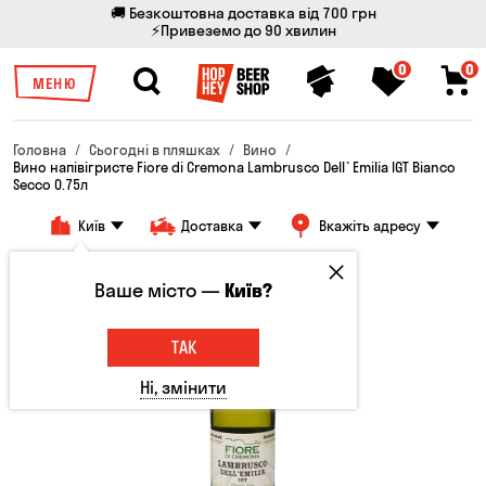
🚚 Безкоштовна доставка від 700 грн
⚡Привеземо до 90 хвилин
0
0
МЕНЮ
Головна
Сьогодні в пляшках
Вино
Вино напівігристе Fiore di Cremona Lambrusco Dell`Emilia IGT Bianco
Secco 0.75л
Київ
Доставка
Вкажіть адресу
Тільки онлайн
Ваше місто —
Київ?
ТАК
Ні, змінити