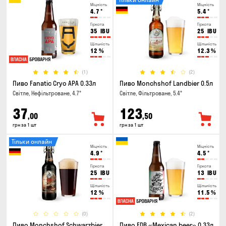
Міцність
Міцність
4.7
°
5.4
°
Гіркота
Гіркота
35
IBU
25
IBU
Щільність
Щільність
12
%
12.3
%
(1)
(2)
Пиво Fanatic Cryo APA 0.33л
Пиво Monchshof Landbier 0.5л
Світле, Нефільтроване, 4.7°
Світле, Фільтроване, 5.4°
37
123
,00
,50
грн за 1 шт
грн за 1 шт
Тільки онлайн
Міцність
Міцність
4.9
°
4.5
°
Гіркота
Гіркота
25
IBU
13
IBU
Щільність
Щільність
12
%
11.5
%
(0)
(2)
Пиво Monchshof Schwarzbier
Пиво FDB «Mexican beer» 0.33л