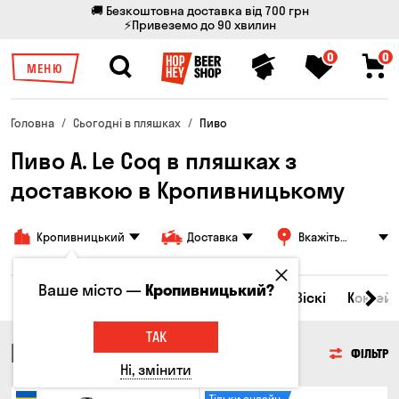
🚚 Безкоштовна доставка від 700 грн
⚡Привеземо до 90 хвилин
0
0
МЕНЮ
Головна
Сьогодні в пляшках
Пиво
Пиво A. Le Coq в пляшках з
доставкою в Кропивницькому
Кропивницький
Доставка
Вкажіть
адресу
Ваше місто —
Кропивницький?
Всі товари
Пиво
Сидр
Вино
Віскі
Коктейл
ТАК
ПИВО
ФІЛЬТР
Ні, змінити
Тільки онлайн