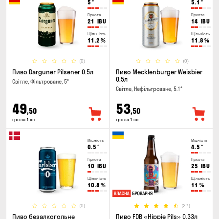
5
°
5.1
°
Гіркота
Гіркота
21
IBU
14
IBU
Щільність
Щільність
11.2
%
11.8
%
(0)
(0)
Пиво Darguner Pilsener 0.5л
Пиво Mecklenburger Weisbier
0.5л
Світле, Фільтроване, 5°
Світле, Нефільтроване, 5.1°
49
53
,50
,50
грн за 1 шт
грн за 1 шт
Міцність
Міцність
0.5
°
4.5
°
Гіркота
Гіркота
10
IBU
25
IBU
Щільність
Щільність
10.8
%
11
%
(0)
(27)
Пиво безалкогольне
Пиво FDB «Hippie Pils» 0.33л