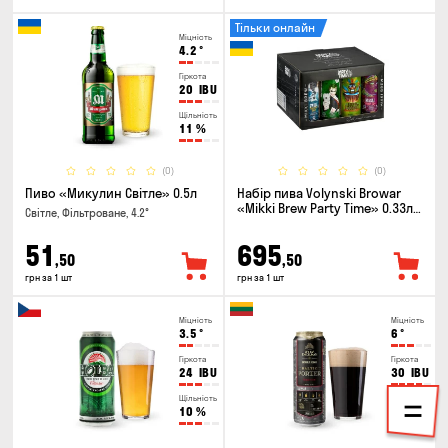
Тільки онлайн
Міцність
4.2
°
Гіркота
20
IBU
Щільність
11
%
(0)
(0)
Пиво «Микулин Світле» 0.5л
Набір пива Volynski Browar
«Mikki Brew Party Time» 0.33л х
Світле, Фільтроване, 4.2°
12шт
51
695
,50
,50
грн за 1 шт
грн за 1 шт
Міцність
Міцність
3.5
°
6
°
Гіркота
Гіркота
24
IBU
30
IBU
Щільність
Щільність
10
%
18.5
%