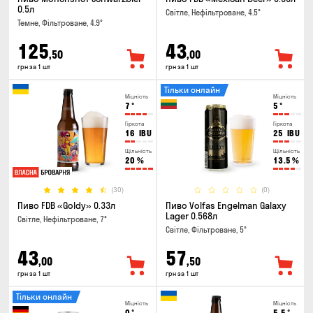
0.5л
Світле, Нефільтроване, 4.5°
Темне, Фільтроване, 4.9°
125
43
,50
,00
грн за 1 шт
грн за 1 шт
Тільки онлайн
Міцність
Міцність
7
°
5
°
Гіркота
Гіркота
16
IBU
25
IBU
Щільність
Щільність
20
%
13.5
%
(30)
(0)
Пиво FDB «Goldy» 0.33л
Пиво Volfas Engelman Galaxy
Lager 0.568л
Світле, Нефільтроване, 7°
Світле, Фільтроване, 5°
43
57
,00
,50
грн за 1 шт
грн за 1 шт
Тільки онлайн
Міцність
Міцність
0
°
5.5
°