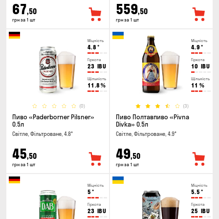
67
559
,50
,50
грн за 1 шт
грн за 1 шт
Міцність
Міцність
4.8
°
4.9
°
Гіркота
Гіркота
23
IBU
10
IBU
Щільність
Щільність
11.8
%
11
%
(0)
(3)
Пиво «Paderborner Pilsner»
Пиво Полтавпиво «Pivna
0.5л
Divka» 0.5л
Світле, Фільтроване, 4.8°
Світле, Фільтроване, 4.9°
45
49
,50
,50
грн за 1 шт
грн за 1 шт
Міцність
Міцність
5
°
5.5
°
Гіркота
Гіркота
23
IBU
25
IBU