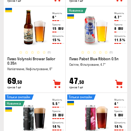
грн за 1 шт
грн за 1 шт
Новинка
Міцність
Міцність
6
°
4.7
°
Гіркота
Гіркота
15
IBU
8
IBU
Щільність
Щільність
15
%
11.5
%
(0)
(0)
Пиво Volynski Browar Sailor
Пиво Pabst Blue Ribbon 0.5л
0.35л
Світле, Фільтроване, 4.7°
Напівтемне, Нефільтроване, 6°
69
47
,50
,50
грн за 1 шт
грн за 1 шт
Тільки онлайн
Тільки онлайн
Міцність
Міцність
Новинка
5.5
°
4
°
Гіркота
Гіркота
35
IBU
5
IBU
Щільність
Щільність
14
%
14
%