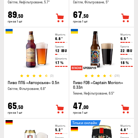
Світле, Нефільтроване, 5.7°
Світле, Фільтроване, 5°
89
67
,50
,50
грн за 1 шт
грн за 1 шт
Міцність
Міцність
6.8
°
6.5
°
Гіркота
Гіркота
12
IBU
22
IBU
Щільність
Щільність
17
%
18
%
(3)
(26)
Пиво ППБ «Авторське» 0.5л
Пиво FDB «Captain Morion»
0.33л
Світле, Фільтроване, 6.8°
Темне, Нефільтроване, 6.5°
65
47
,50
,00
грн за 1 шт
грн за 1 шт
Тільки онлайн
Міцність
Міцність
5.2
°
4.8
°
Гіркота
Гіркота