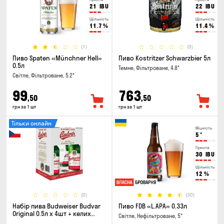
21
IBU
22
IBU
Щільність
Щільність
11.7
%
11.4
%
(1)
(0)
Пиво Spaten «Münchner Hell»
Пиво Kostritzer Schwarzbier 5л
0.5л
Темне, Фільтроване, 4.8°
Світле, Фільтроване, 5.2°
99
763
,50
,50
грн за 1 шт
грн за 1 шт
Тільки онлайн
Міцність
5
°
Гіркота
30
IBU
Щільність
12
%
(0)
(30)
Набір пива Budweiser Budvar
Пиво FDB «L.APA» 0.33л
Original 0.5л х 4шт + келих
Світле, Нефільтроване, 5°
0.33л