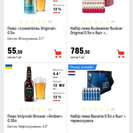
Щільність
12
%
(0)
(0)
Пиво «Lowenbrau Original»
Набір пива Budweiser Budvar
0.5л
Original 0.5л х 8шт +
термосумка
Світле, Фільтроване, 5.1°
55
785
,50
,50
грн за 1 шт
грн за 1 шт
Тільки онлайн
Міцність
4.4
°
Гіркота
12
IBU
Щільність
12
%
(0)
(0)
Пиво Volynski Browar «Amber»
Набір пива Bavaria 0.5л х 6шт +
0.35л
термосумка
Світле, Нефільтроване, 4.4°