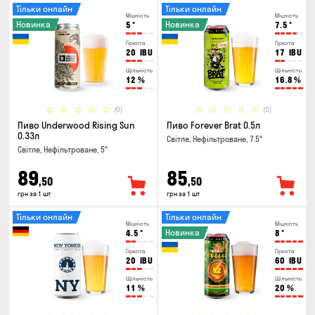
Тільки онлайн
Тільки онлайн
Міцність
Міцність
Новинка
Новинка
5
°
7.5
°
Гіркота
Гіркота
20
IBU
17
IBU
Щільність
Щільність
12
%
16.8
%
(0)
(0)
Пиво Underwood Rising Sun
Пиво Forever Brat 0.5л
0.33л
Світле, Нефільтроване, 7.5°
Світле, Нефільтроване, 5°
89
85
,50
,50
грн за 1 шт
грн за 1 шт
Тільки онлайн
Тільки онлайн
Міцність
Міцність
Новинка
4.5
°
8
°
Гіркота
Гіркота
20
IBU
60
IBU
Щільність
Щільність
11
%
20
%