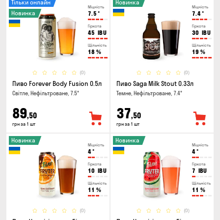
Тільки онлайн
Новинка
Міцність
Міцність
Новинка
7.5
°
7.4
°
Гіркота
Гіркота
45
IBU
30
IBU
Щільність
Щільність
18
%
19
%
(0)
(0)
Пиво Forever Body Fusion 0.5л
Пиво Saga Milk Stout 0.33л
Світле, Нефільтроване, 7.5°
Темне, Нефільтроване, 7.4°
89
37
,50
,50
грн за 1 шт
грн за 1 шт
Новинка
Новинка
Міцність
Міцність
4
°
4
°
Гіркота
Гіркота
10
IBU
7
IBU
Щільність
Щільність
11
%
11
%
(0)
(0)