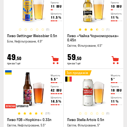
Гіркота
Гіркота
11
IBU
10
IBU
Щільність
Щільність
11.5
%
11
%
(0)
(1)
Пиво Oettinger Weissbier 0.5л
Пиво «Чайка Чорноморська»
0.45л
Біле, Нефільтроване, 4.9°
Світле, Фільтроване, 4.5°
49
59
,50
,50
грн за 1 шт
грн за 1 шт
Топ продажів
Міцність
Міцність
5.5
°
5
°
Гіркота
Гіркота
42
IBU
18
IBU
Щільність
Щільність
14.5
%
11
%
(28)
(0)
Пиво FDB «Hopkins» 0.33л
Пиво Stella Artois 0.5л
Світле, Нефільтроване, 5.5°
Світле, Фільтроване, 5°