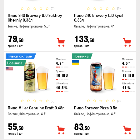
(0)
(0)
Пиво SHO Brewery ШО Sukhoy
Пиво SHO Brewery ШО Kysil
Cherniy 0.33л
0.33л
Темне, Нефільтроване, 5.5°
Світле, Нефільтроване, 4°
79
133
,50
,50
грн за 1 шт
грн за 1 шт
Тільки онлайн
Новинка
Міцність
Міцність
Новинка
4.7
°
4.5
°
Гіркота
Гіркота
10
IBU
15
IBU
Щільність
Щільність
10.5
%
11
%
(0)
(0)
Пиво Miller Genuine Draft 0.48л
Пиво Forever Pizza 0.5л
Світле, Фільтроване, 4.7°
Світле, Нефільтроване, 4.5°
55
83
,50
,50
грн за 1 шт
грн за 1 шт