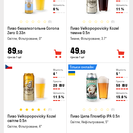
Щільність
Щільність
6
%
11
%
(0)
(0)
Пиво безалкогольне Corona
Пиво Velkopopovicky Kozel
Zero 0.33л
темне 0.5л
Світле, Фільтроване, 0°
Темне, Фільтроване, 3.7°
89
49
,50
,50
грн за 1 шт
грн за 1 шт
Тільки онлайн
Міцність
Міцність
4
°
5
°
Гіркота
Гіркота
20
IBU
50
IBU
Щільність
Щільність
11.5
%
15.6
%
(1)
(0)
Пиво Velkopopovicky Kozel
Пиво Ципа Пломбір IPA 0.5л
світле 0.5л
Світле, Нефільтроване, 5°
Світле, Фільтроване, 4°