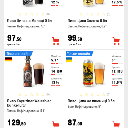
12
%
17.5
%
(0)
(0)
Пиво Ципа на Молоці 0.5л
Пиво Ципа Золота 0.5л
Темне, Нефільтроване, 7.6°
Світле, Нефільтроване, 6.2°
97
99
,50
,50
грн за 1 шт
грн за 1 шт
Тільки онлайн
Тільки онлайн
Міцність
Міцність
5.1
°
5
°
Гіркота
Гіркота
14
IBU
12
IBU
Щільність
Щільність
13
%
11.5
%
(0)
(0)
Пиво Kapuziner Weissbier
Пиво Ципа на пшениці 0.5л
Dunkel 0.5л
Біле, Нефільтроване, 5°
Темне, Нефільтроване, 5.1°
129
87
,50
,00