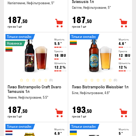
Sviesusis 1л
Напівтемне, Нефільтроване, 5°
Світле, Нефільтроване, 5°
187
187
,50
,50
грн за 1 шт
грн за 1 шт
Тільки онлайн
Тільки онлайн
Міцність
Міцність
Новинка
5.5
°
4.6
°
Гіркота
Гіркота
16
IBU
12
IBU
Щільність
Щільність
12.2
%
12
%
(0)
(0)
Пиво Bistrampolio Craft Dvaro
Пиво Bistrampolio Weissbier 1л
Tamsusis 1л
Біле, Нефільтроване, 4.6°
Темне, Нефільтроване, 5.5°
187
193
,50
,50
грн за 1 шт
грн за 1 шт
Тільки онлайн
Тільки онлайн
Міцність
Міцність
4.9
°
5
°