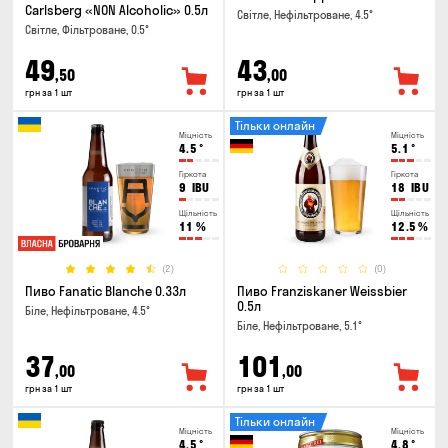
Carlsberg «NON Alcoholic» 0.5л
Світле, Нефільтроване, 4.5°
Світле, Фільтроване, 0.5°
49
43
,50
,00
грн за 1 шт
грн за 1 шт
Тільки онлайн
Міцність
Міцність
4.5
°
5.1
°
Гіркота
Гіркота
9
IBU
18
IBU
Щільність
Щільність
11
%
12.5
%
(2)
(0)
Пиво Fanatic Blanche 0.33л
Пиво Franziskaner Weissbier
0.5л
Біле, Нефільтроване, 4.5°
Біле, Нефільтроване, 5.1°
37
101
,00
,00
грн за 1 шт
грн за 1 шт
Тільки онлайн
Міцність
Міцність
4.5
°
4.8
°