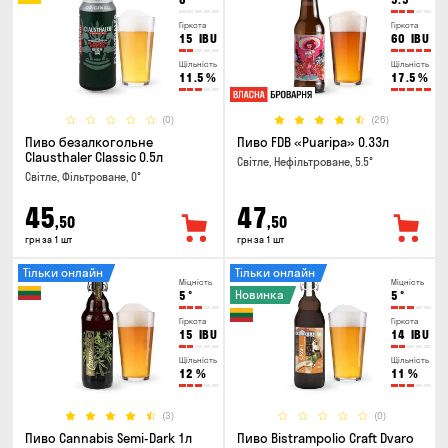
Гіркота
Гіркота
15
IBU
60
IBU
Щільність
Щільність
11.5
%
17.5
%
(0)
(26)
Пиво безалкогольне
Пиво FDB «Puaripa» 0.33л
Clausthaler Classic 0.5л
Світле, Нефільтроване, 5.5°
Світле, Фільтроване, 0°
45
47
,50
,50
грн за 1 шт
грн за 1 шт
Тільки онлайн
Тільки онлайн
Міцність
Міцність
Новинка
5
°
5
°
Гіркота
Гіркота
15
IBU
14
IBU
Щільність
Щільність
12
%
11
%
(3)
(0)
Пиво Cannabis Semi-Dark 1л
Пиво Bistrampolio Craft Dvaro