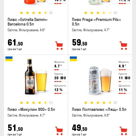
(2)
(3)
Пиво «Estrella Damm»
Пиво Praga «Premium Pils»
Barcelona 0.5л
0.5л
Світле, Фільтроване, 4.6°
Світле, Фільтроване, 4.7°
61
59
,50
,50
грн за 1 шт
грн за 1 шт
Міцність
Міцність
4.7
°
4.9
°
Гіркота
Гіркота
20
IBU
11
IBU
Щільність
Щільність
12
%
11
%
(1)
(2)
Пиво «Микулин 900» 0.5л
Пиво Полтавпиво «Лящ» 0.5л
Світле, Фільтроване, 4.7°
Світле, Фільтроване, 4.9°
51
49
,50
,50
грн за 1 шт
грн за 1 шт