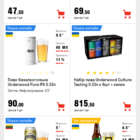
47
69
,50
,50
грн за 1 шт
грн за 1 шт
Тільки онлайн
Тільки онлайн
Міцність
0.5
°
Гіркота
40
IBU
Щільність
11
%
(0)
(1)
Пиво безалкогольне
Набір пива Underwood Culture
Underwood Pure IPA 0.33л
Tasting 0.33л x 9шт + келих
Світле, Нефільтроване, 0.5°
90
815
,00
,50
грн за 1 шт
грн за 1 шт
Тільки онлайн
Топ продажів
Міцність
Міцність
5
°
4.5
°
Гіркота
Гіркота
21
IBU
13
IBU