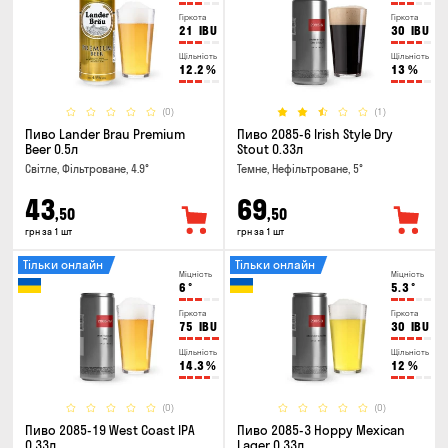
Гіркота
Гіркота
21
IBU
30
IBU
Щільність
Щільність
12.2
%
13
%
(0)
(1)
Пиво Lander Brau Premium
Пиво 2085-6 Irish Style Dry
Beer 0.5л
Stout 0.33л
Світле, Фільтроване, 4.9°
Темне, Нефільтроване, 5°
43
69
,50
,50
грн за 1 шт
грн за 1 шт
Тільки онлайн
Тільки онлайн
Міцність
Міцність
6
°
5.3
°
Гіркота
Гіркота
75
IBU
30
IBU
Щільність
Щільність
14.3
%
12
%
(0)
(0)
Пиво 2085-19 West Coast IPA
Пиво 2085-3 Hoppy Mexican
0.33л
Lager 0.33л