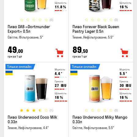
Щільність
Щільність
11.8
%
16
%
(0)
(0)
Пиво DAB «Dortmunder
Пиво Forever Black Queen
Export» 0.5л
Pastry Lager 0.5л
Світле, Фільтроване, 5°
Темне, Нефільтроване, 5.5°
49
89
,00
,50
грн за 1 шт
грн за 1 шт
Тільки онлайн
Тільки онлайн
Міцність
Міцність
4.4
°
5.5
°
Гіркота
Гіркота
27
IBU
30
IBU
Щільність
Щільність
16
%
16
%
(1)
(0)
Пиво Underwood Coco Milk
Пиво Underwood Milky Mango
0.33л
0.33л
Темне, Нефільтроване, 4.4°
Світле, Нефільтроване, 5.5°