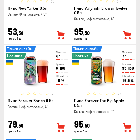
(0)
(0)
Пиво New Yorker 0.5л
Пиво Volynski Browar Twelve
0.5л
Світле, Фільтроване, 4.5°
Світле, Нефільтроване, 8°
53
95
,50
,50
грн за 1 шт
грн за 1 шт
Тільки онлайн
Тільки онлайн
Міцність
Міцність
Новинка
Новинка
4
°
7
°
Гіркота
Гіркота
8
IBU
35
IBU
Щільність
Щільність
10
%
16.5
%
(0)
(0)
Пиво Forever Bones 0.5л
Пиво Forever The Big Apple
0.5л
Світле, Нефільтроване, 4°
Світле, Нефільтроване, 7°
79
95
,50
,50
грн за 1 шт
грн за 1 шт