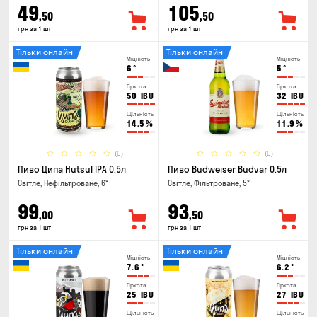
49
105
,50
,50
грн за 1 шт
грн за 1 шт
Тільки онлайн
Тільки онлайн
Міцність
Міцність
6
°
5
°
Гіркота
Гіркота
50
IBU
32
IBU
Щільність
Щільність
14.5
%
11.9
%
(0)
(0)
Пиво Ципа Hutsul IPA 0.5л
Пиво Budweiser Budvar 0.5л
Світле, Нефільтроване, 6°
Світле, Фільтроване, 5°
99
93
,00
,50
грн за 1 шт
грн за 1 шт
Тільки онлайн
Тільки онлайн
Міцність
Міцність
7.6
°
6.2
°
Гіркота
Гіркота
25
IBU
27
IBU
Щільність
Щільність