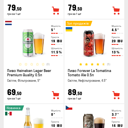
79
79
,50
,50
грн за 1 шт
грн за 1 шт
Топ продажів
Міцність
Міцність
5
°
4.5
°
Гіркота
Гіркота
19
IBU
20
IBU
Щільність
Щільність
11.5
%
13
%
(0)
(5)
Пиво Heineken Lager Beer
Пиво Forever La Tomatina
Premium Quality 0.5л
Tomato Ale 0.5л
Світле, Фільтроване, 5°
Світле, Нефільтроване, 4.5°
69
89
,50
,50
грн за 1 шт
грн за 1 шт
Новинка
Міцність
Міцність
0
°
3.7
°
Гіркота
Гіркота
10
IBU
14
IBU