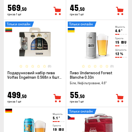
569
45
,50
,50
грн за 1 шт
грн за 1 шт
Тільки онлайн
Тільки онлайн
Міцність
4.6
°
Гіркота
15
IBU
Щільність
12
%
(0)
(0)
Подарунковий набір пива
Пиво Underwood Forest
Volfas Engelman 0.568л x 6шт +
Blanche 0.33л
келих 0.568л
Біле, Нефільтроване, 4.6°
499
55
,50
,50
грн за 1 шт
грн за 1 шт
Тільки онлайн
Міцність
5.1
°
Гіркота
19
IBU