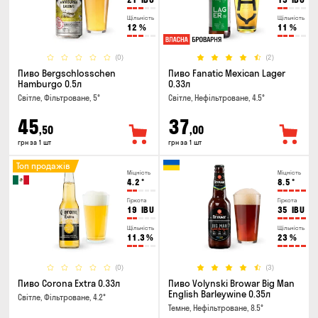
Щільність
Щільність
12
%
11
%
(0)
(2)
Пиво Bergschlosschen
Пиво Fanatic Mexican Lager
Hamburgo 0.5л
0.33л
Світле, Фільтроване, 5°
Світле, Нефільтроване, 4.5°
45
37
,50
,00
грн за 1 шт
грн за 1 шт
Топ продажів
Міцність
Міцність
4.2
°
8.5
°
Гіркота
Гіркота
19
IBU
35
IBU
Щільність
Щільність
11.3
%
23
%
(0)
(3)
Пиво Corona Extra 0.33л
Пиво Volynski Browar Big Man
English Barleywine 0.35л
Світле, Фільтроване, 4.2°
Темне, Нефільтроване, 8.5°