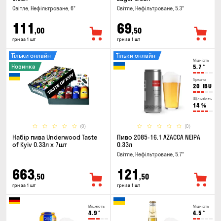
Світле, Нефільтроване, 6°
Світле, Нефільтроване, 5.3°
111
69
,00
,50
грн за 1 шт
грн за 1 шт
Тільки онлайн
Тільки онлайн
Міцність
Новинка
5.7
°
Гіркота
20
IBU
Щільність
14
%
(0)
(0)
Набір пива Underwood Taste
Пиво 2085-16.1 AZACCA NEIPA
of Kyiv 0.33л x 7шт
0.33л
Світле, Нефільтроване, 5.7°
663
121
,50
,50
грн за 1 шт
грн за 1 шт
Міцність
Міцність
4.9
°
4.5
°