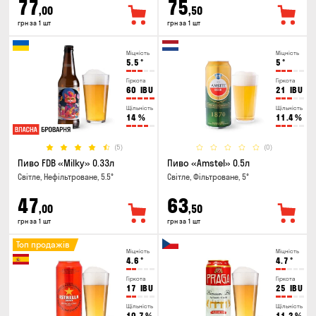
77
75
,00
,50
грн за 1 шт
грн за 1 шт
Міцність
Міцність
5.5
°
5
°
Гіркота
Гіркота
60
IBU
21
IBU
Щільність
Щільність
14
%
11.4
%
(5)
(0)
Пиво FDB «Milky» 0.33л
Пиво «Amstel» 0.5л
Світле, Нефільтроване, 5.5°
Світле, Фільтроване, 5°
47
63
,00
,50
грн за 1 шт
грн за 1 шт
Топ продажів
Міцність
Міцність
4.6
°
4.7
°
Гіркота
Гіркота
17
IBU
25
IBU
Щільність
Щільність
10.7
%
11.2
%