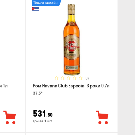
Тільки онлайн
(0)
и 1л
Ром Havana Club Especial 3 роки 0.7л
37.5°
531
,50
грн за 1 шт