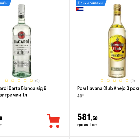
лайн
Тільки онлайн
(0)
(0)
rdi Carta Blanca від 6
Ром Havana Club Anejo 3 рок
 витримки 1л
40°
581
0
,50
т
грн за 1 шт