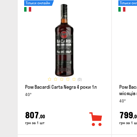
Тільки онлайн
Тільки он
(0)
Ром Bacardi Carta Negra 4 роки 1л
Ром Baca
місяців
40°
40°
807
799
,00
,0
грн за 1 шт
грн за 1 ш