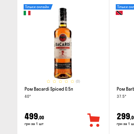
Тільки онлайн
Тільки он
(0)
Ром Bacardi Spiced 0.5л
Ром Barb
40°
37.5°
499
299
,00
,0
грн за 1 шт
грн за 1 ш