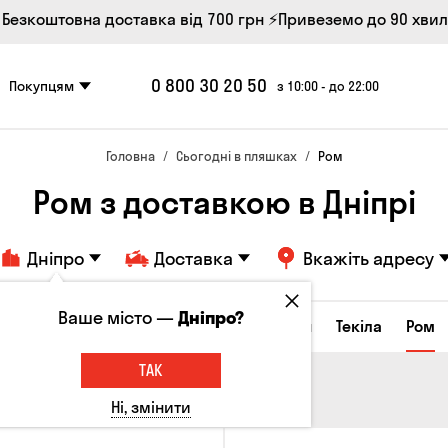
 Безкоштовна доставка від 700 грн
⚡Привеземо до 90 хви
0 800 30 20 50
Покупцям
з 10:00 - до 22:00
Головна
Сьогодні в пляшках
Ром
Ром з доставкою в Дніпрі
Дніпро
Доставка
Вкажіть адресу
Ваше місто —
Дніпро?
а настоянки
Коньяки та бренді
Джин
Текіла
Ром
ТАК
Ні, змінити