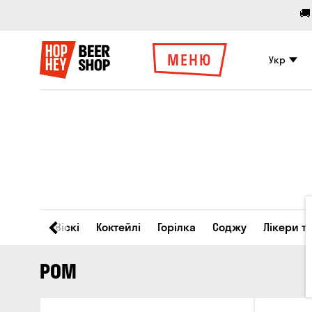
🚚
МЕНЮ
Укр
Вино
Віскі
Коктейлі
Горілка
Соджу
Лікери т
РОМ