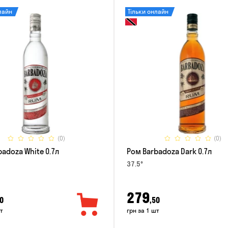
лайн
Тільки онлайн
(0)
(0)
adoza White 0.7л
Ром Barbadoza Dark 0.7л
37.5°
279
0
,50
т
грн за 1 шт