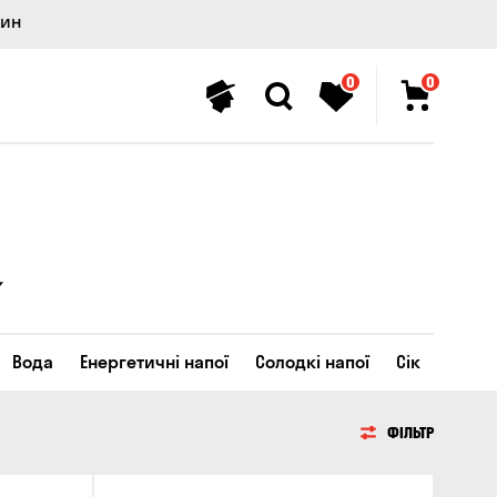
лин
0
0
Вода
Енергетичні напої
Солодкі напої
Сік
ФІЛЬТР