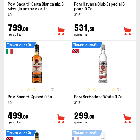
Ром Bacardi Carta Blanca від 6
Ром Havana Club Especial 3
місяців витримки 1л
роки 0.7л
40°
37.5°
799
531
,00
,50
грн за 1 шт
грн за 1 шт
Тільки онлайн
Тільки онлайн
(0)
(0)
Ром Bacardi Spiced 0.5л
Ром Barbadoza White 0.7л
40°
37.5°
499
299
,00
,00
грн за 1 шт
грн за 1 шт
Тільки онлайн
Тільки онлайн