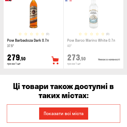
(0)
(0)
Ром Barbadoza Dark 0.7л
Ром Barco Marino White 0.7л
37.5°
40°
279
273
,50
,50
Немає в наявності
грн за 1 шт
грн за 1 шт
Ці товари також доступні в
таких містах:
Дніпро
Запоріжжя
Показати всі міста
Кам'янське
Київ