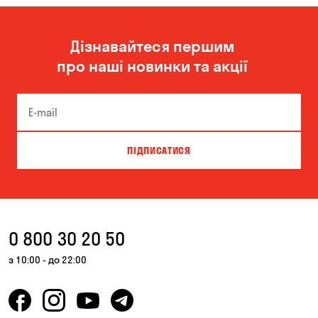
Миколаїв
Одеса
Дізнавайтеся першим
Олександрівка
Чорноморськ
про наші новинки та акції
ПІДПИСАТИСЯ
0 800 30 20 50
з 10:00 - до 22:00