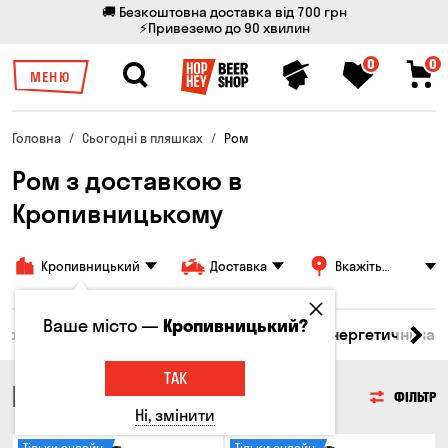
🚚 Безкоштовна доставка від 700 грн
⚡Привеземо до 90 хвилин
0
0
МЕНЮ
Головна
Сьогодні в пляшках
Ром
Ром з доставкою в
Кропивницькому
Кропивницький
Доставка
Вкажіть
адресу
Ваше місто —
Кропивницький?
 бренді
Джин
Текіла
Ром
Вода
Енергетичні нап
ТАК
РОМ
ФІЛЬТР
Ні, змінити
Тільки онлайн
Тільки онлайн