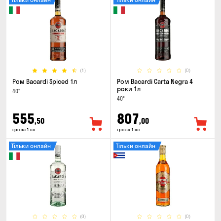
(1)
(0)
Ром Bacardi Spiced 1л
Ром Bacardi Carta Negra 4
роки 1л
40°
40°
555
807
,50
,00
грн за 1 шт
грн за 1 шт
Тільки онлайн
Тільки онлайн
(0)
(0)