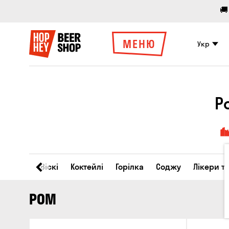
🚚
МЕНЮ
Укр
Р
Вино
Віскі
Коктейлі
Горілка
Соджу
Лікери т
РОМ