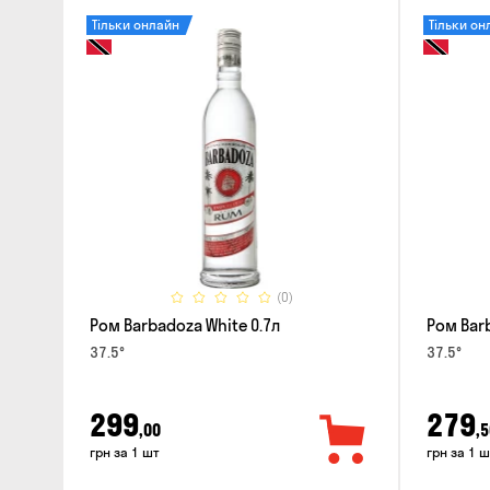
Тільки онлайн
Тільки он
(0)
Ром Barbadoza White 0.7л
Ром Barb
37.5°
37.5°
299
279
,00
,5
грн за 1 шт
грн за 1 ш