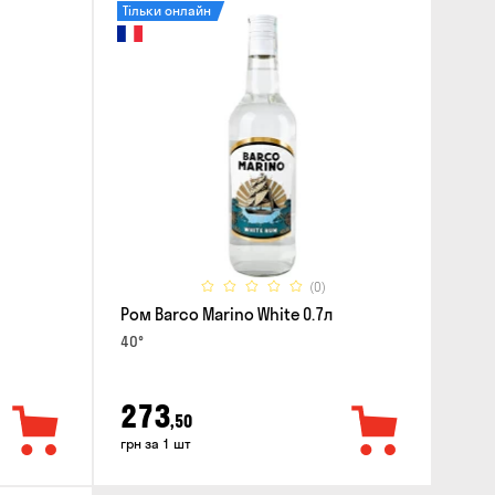
Тільки онлайн
(0)
Ром Barco Marino White 0.7л
40°
273
,50
грн за 1 шт