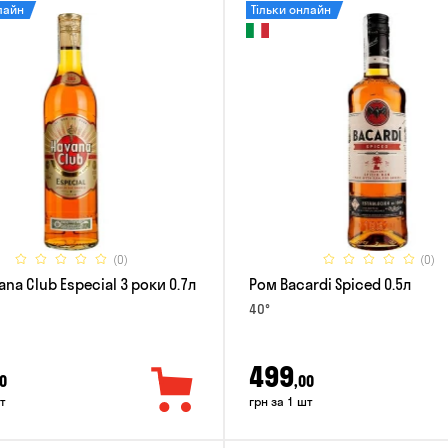
лайн
Тільки онлайн
(0)
(0)
na Club Especial 3 роки 0.7л
Ром Bacardi Spiced 0.5л
40°
499
0
,00
т
грн за 1 шт