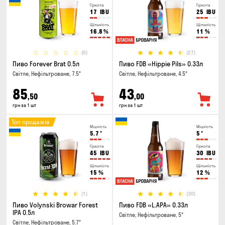
Гіркота
Гіркота
17
IBU
25
IBU
Щільність
Щільність
16.8
%
11
%
(0)
(27)
Пиво Forever Brat 0.5л
Пиво FDB «Hippie Pils» 0.33л
Світле, Нефільтроване, 7.5°
Світле, Нефільтроване, 4.5°
85
43
,50
,00
грн за 1 шт
грн за 1 шт
Топ продажів
Міцність
Міцність
5.7
°
5
°
Гіркота
Гіркота
45
IBU
30
IBU
Щільність
Щільність
15
%
12
%
(1)
(30)
Пиво Volynski Browar Forest
Пиво FDB «L.APA» 0.33л
IPA 0.5л
Світле, Нефільтроване, 5°
Світле, Нефільтроване, 5.7°