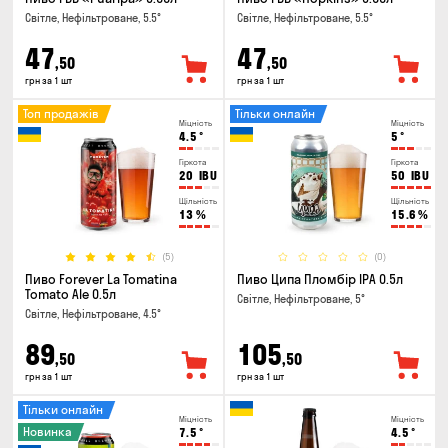
Світле, Нефільтроване, 5.5°
Світле, Нефільтроване, 5.5°
47
47
,50
,50
грн за 1 шт
грн за 1 шт
Топ продажів
Тільки онлайн
Міцність
Міцність
4.5
°
5
°
Гіркота
Гіркота
20
IBU
50
IBU
Щільність
Щільність
13
%
15.6
%
(5)
(0)
Пиво Forever La Tomatina
Пиво Ципа Пломбір IPA 0.5л
Tomato Ale 0.5л
Світле, Нефільтроване, 5°
Світле, Нефільтроване, 4.5°
89
105
,50
,50
грн за 1 шт
грн за 1 шт
Тільки онлайн
Міцність
Міцність
Новинка
7.5
°
4.5
°