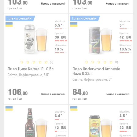
103
103
,00
,00
Немає в наявності
Немає в наявності
грн за 1 шт
грн за 1 шт
Тільки онлайн
Тільки онлайн
Міцність
Міцність
5.5
°
5
°
Гіркота
Гіркота
36
IBU
42
IBU
Щільність
Щільність
13
%
13.5
%
(0)
(0)
Пиво Ципа Квітка IPL 0.5л
Пиво Underwood Amnesia
Haze 0.33л
Світле, Нефільтроване, 5.5°
Світле, Нефільтроване, 5°
106
64
,00
,00
Немає в наявності
Немає в наявності
грн за 1 шт
грн за 1 шт
Міцність
Міцність
4.4
°
4.5
°
Гіркота
Гіркота
12
IBU
22
IBU
Щільність
Щільність