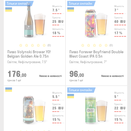
Тільки онлайн
Тільки онлайн
Міцність
Міцність
7.5
°
7
°
Гіркота
Гіркота
25
IBU
40
IBU
Щільність
Щільність
18
%
17
%
(0)
(0)
Пиво Volynski Browar YO!
Пиво Forever BoyFriend Double
Belgian Golden Ale 0.75л
West Coast IPA 0.5л
Світле, Нефільтроване, 7.5°
Світле, Нефільтроване, 7°
176
96
,00
,00
Немає в наявності
Немає в наявності
грн за 1 шт
грн за 1 шт
Тільки онлайн
Міцність
Міцність
5.5
°
5
°
Гіркота
Гіркота
25
IBU
22
IBU
Щільність
Щільність
15
%
15
%