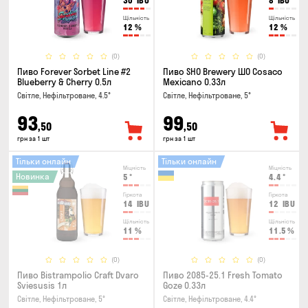
30
IBU
8
IBU
Щільність
Щільність
12
%
12
%
(0)
(0)
Пиво Forever Sorbet Line #2
Пиво SHO Brewery ШО Cosaco
Blueberry & Cherry 0.5л
Mexicano 0.33л
Світле, Нефільтроване, 4.5°
Світле, Нефільтроване, 5°
93
99
,50
,50
грн за 1 шт
грн за 1 шт
Тільки онлайн
Тільки онлайн
Міцність
Міцність
Новинка
5
°
4.4
°
Гіркота
Гіркота
14
IBU
12
IBU
Щільність
Щільність
11
%
11.5
%
(0)
(0)
Пиво Bistrampolio Craft Dvaro
Пиво 2085-25.1 Fresh Tomato
Sviesusis 1л
Goze 0.33л
Світле, Нефільтроване, 5°
Світле, Нефільтроване, 4.4°