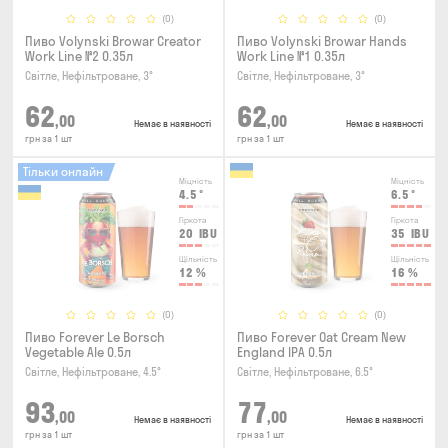
(0)
(0)
Пиво Volynski Browar Creator
Пиво Volynski Browar Hands
Work Line №2 0.35л
Work Line №1 0.35л
Світле, Нефільтроване, 3°
Світле, Нефільтроване, 3°
62
62
,00
,00
Немає в наявності
Немає в наявності
грн за 1 шт
грн за 1 шт
Тільки онлайн
Міцність
Міцність
4.5
°
6.5
°
Гіркота
Гіркота
20
IBU
35
IBU
Щільність
Щільність
12
%
16
%
(0)
(0)
Пиво Forever Le Borsch
Пиво Forever Oat Cream New
Vegetable Ale 0.5л
England IPA 0.5л
Світле, Нефільтроване, 4.5°
Світле, Нефільтроване, 6.5°
93
77
,00
,00
Немає в наявності
Немає в наявності
грн за 1 шт
грн за 1 шт