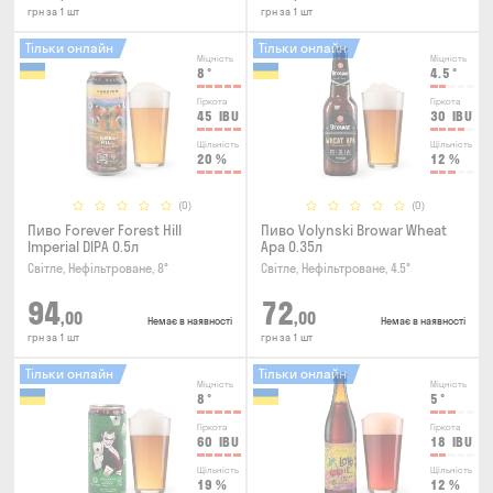
грн за 1 шт
грн за 1 шт
Тільки онлайн
Тільки онлайн
Міцність
Міцність
8
°
4.5
°
Гіркота
Гіркота
45
IBU
30
IBU
Щільність
Щільність
20
%
12
%
(0)
(0)
Пиво Forever Forest Hill
Пиво Volynski Browar Wheat
Imperial DIPA 0.5л
Ара 0.35л
Світле, Нефільтроване, 8°
Світле, Нефільтроване, 4.5°
94
72
,00
,00
Немає в наявності
Немає в наявності
грн за 1 шт
грн за 1 шт
Тільки онлайн
Тільки онлайн
Міцність
Міцність
8
°
5
°
Гіркота
Гіркота
60
IBU
18
IBU
Щільність
Щільність
19
%
12
%