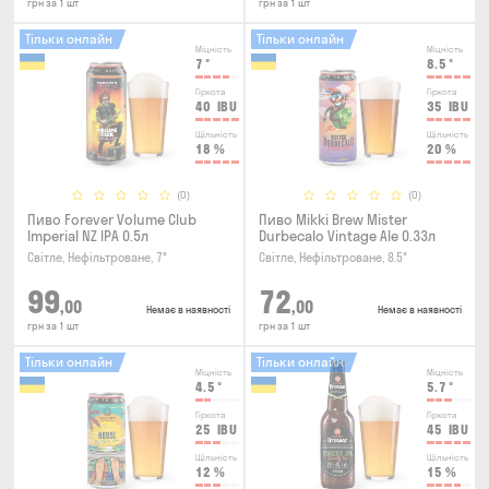
грн за 1 шт
грн за 1 шт
Тільки онлайн
Тільки онлайн
Міцність
Міцність
7
°
8.5
°
Гіркота
Гіркота
40
IBU
35
IBU
Щільність
Щільність
18
%
20
%
(0)
(0)
Пиво Forever Volume Club
Пиво Mikki Brew Mister
Imperial NZ IPA 0.5л
Durbecalo Vintage Ale 0.33л
Світле, Нефільтроване, 7°
Світле, Нефільтроване, 8.5°
99
72
,00
,00
Немає в наявності
Немає в наявності
грн за 1 шт
грн за 1 шт
Тільки онлайн
Тільки онлайн
Міцність
Міцність
4.5
°
5.7
°
Гіркота
Гіркота
25
IBU
45
IBU
Щільність
Щільність
12
%
15
%