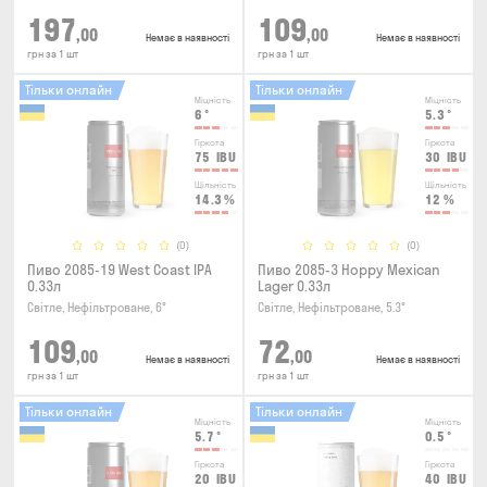
197
109
,00
,00
Немає в наявності
Немає в наявності
грн за 1 шт
грн за 1 шт
Тільки онлайн
Тільки онлайн
Міцність
Міцність
6
°
5.3
°
Гіркота
Гіркота
75
IBU
30
IBU
Щільність
Щільність
14.3
%
12
%
(0)
(0)
Пиво 2085-19 West Coast IPA
Пиво 2085-3 Hoppy Mexican
0.33л
Lager 0.33л
Світле, Нефільтроване, 6°
Світле, Нефільтроване, 5.3°
109
72
,00
,00
Немає в наявності
Немає в наявності
грн за 1 шт
грн за 1 шт
Тільки онлайн
Тільки онлайн
Міцність
Міцність
5.7
°
0.5
°
Гіркота
Гіркота
20
IBU
40
IBU