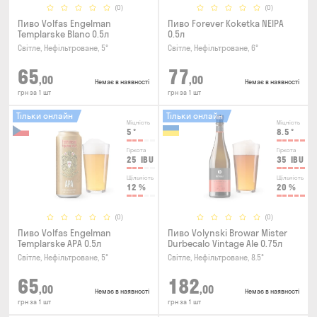
(0)
(0)
Пиво Volfas Engelman
Пиво Forever Kokеtkа NEIPA
Templarske Blanc 0.5л
0.5л
Світле, Нефільтроване, 5°
Світле, Нефільтроване, 6°
65
77
,00
,00
Немає в наявності
Немає в наявності
грн за 1 шт
грн за 1 шт
Тільки онлайн
Тільки онлайн
Міцність
Міцність
5
°
8.5
°
Гіркота
Гіркота
25
IBU
35
IBU
Щільність
Щільність
12
%
20
%
(0)
(0)
Пиво Volfas Engelman
Пиво Volynski Browar Mister
Templarske АPA 0.5л
Durbecalo Vintage Ale 0.75л
Світле, Нефільтроване, 5°
Світле, Нефільтроване, 8.5°
65
182
,00
,00
Немає в наявності
Немає в наявності
грн за 1 шт
грн за 1 шт