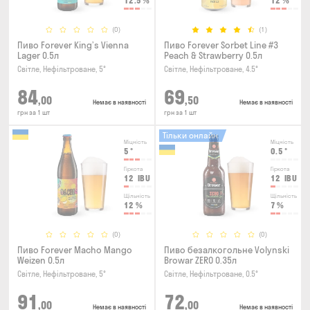
12.5
%
12
%
(0)
(1)
Пиво Forever King’s Vienna
Пиво Forever Sorbet Line #3
Lager 0.5л
Peach & Strawberry 0.5л
Світле, Нефільтроване, 5°
Світле, Нефільтроване, 4.5°
84
69
,00
,50
Немає в наявності
Немає в наявності
грн за 1 шт
грн за 1 шт
Тільки онлайн
Міцність
Міцність
5
°
0.5
°
Гіркота
Гіркота
12
IBU
12
IBU
Щільність
Щільність
12
%
7
%
(0)
(0)
Пиво Forever Macho Mango
Пиво безалкогольне Volynski
Weizen 0.5л
Browar ZERO 0.35л
Світле, Нефільтроване, 5°
Світле, Нефільтроване, 0.5°
91
72
,00
,00
Немає в наявності
Немає в наявності