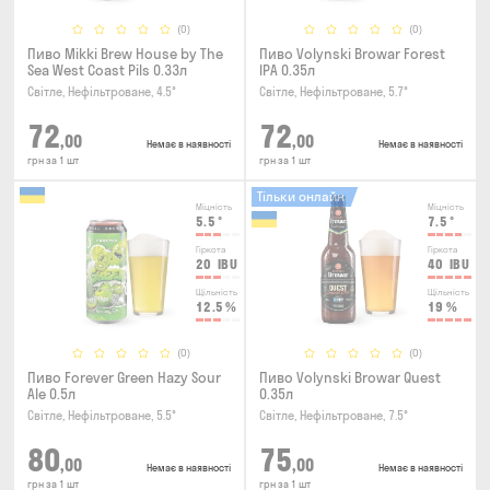
(0)
(0)
Пиво Mikki Brew House by The
Пиво Volynski Browar Forest
Sea West Coast Pils 0.33л
IPA 0.35л
Світле, Нефільтроване, 4.5°
Світле, Нефільтроване, 5.7°
72
72
,00
,00
Немає в наявності
Немає в наявності
грн за 1 шт
грн за 1 шт
Тільки онлайн
Міцність
Міцність
5.5
°
7.5
°
Гіркота
Гіркота
20
IBU
40
IBU
Щільність
Щільність
12.5
%
19
%
(0)
(0)
Пиво Forever Green Hazy Sour
Пиво Volynski Browar Quest
Ale 0.5л
0.35л
Світле, Нефільтроване, 5.5°
Світле, Нефільтроване, 7.5°
80
75
,00
,00
Немає в наявності
Немає в наявності
грн за 1 шт
грн за 1 шт