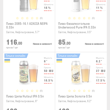
Щільність
Щільність
14
%
11
%
(0)
(0)
Пиво 2085-16.1 AZACCA NEIPA
Пиво безалкогольне
0.33л
Underwood Pure IPA 0.33л
Світле, Нефільтроване, 5.7°
Світле, Нефільтроване, 0.5°
116
85
,00
,00
Немає в наявності
Немає в наявності
грн за 1 шт
грн за 1 шт
Тільки онлайн
Тільки онлайн
Міцність
Міцність
6
°
6.2
°
Гіркота
Гіркота
50
IBU
27
IBU
Щільність
Щільність
14.5
%
17.5
%
(0)
(0)
Пиво Ципа Hutsul IPA 0.5л
Пиво Ципа Золота 0.5л
Світле, Нефільтроване, 6°
Світле, Нефільтроване, 6.2°