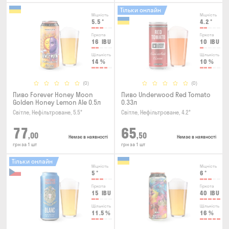
Тільки онлайн
Міцність
Міцність
5.5
°
4.2
°
Гіркота
Гіркота
16
IBU
10
IBU
Щільність
Щільність
14
%
10
%
(0)
(0)
Пиво Forever Honey Moon
Пиво Underwood Red Tomato
Golden Honey Lemon Ale 0.5л
0.33л
Світле, Нефільтроване, 5.5°
Світле, Нефільтроване, 4.2°
77
65
,00
,50
Немає в наявності
Немає в наявності
грн за 1 шт
грн за 1 шт
Тільки онлайн
Міцність
Міцність
5
°
6
°
Гіркота
Гіркота
15
IBU
40
IBU
Щільність
Щільність
11.5
%
16
%