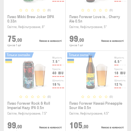
(0)
(0)
Пиво Mikki Brew Joker DIPA
Пиво Forever Love is... Cherry
0.33л
Ale 0.5л
Світле, Нефільтроване, 8°
Світле, Нефільтроване, 5°
75
99
,00
,00
Немає в наявності
Немає в наявності
грн за 1 шт
грн за 1 шт
Тільки онлайн
Тільки онлайн
Міцність
Міцність
7.5
°
4.5
°
Гіркота
Гіркота
40
IBU
18
IBU
Щільність
Щільність
18
%
12
%
(0)
(0)
Пиво Forever Rock & Roll
Пиво Forever Hawaii Pineapple
Imperial Hazy IPA 0.5л
Sour Ale 0.5л
Світле, Нефільтроване, 7.5°
Світле, Нефільтроване, 4.5°
99
105
,00
,00
Немає в наявності
Немає в наявності