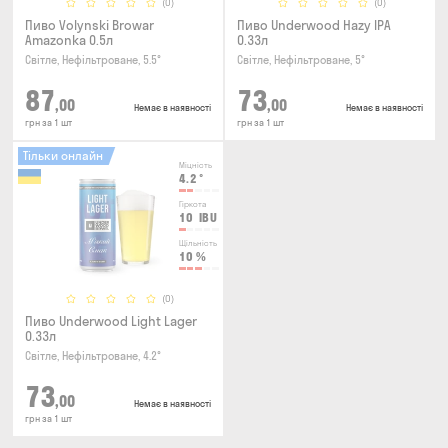
(0)
(0)
Пиво Volynski Browar
Пиво Underwood Hazy IPA
Amazonka 0.5л
0.33л
Світле, Нефільтроване, 5.5°
Світле, Нефільтроване, 5°
87
73
,00
,00
Немає в наявності
Немає в наявності
грн за 1 шт
грн за 1 шт
Тільки онлайн
Міцність
4.2
°
Гіркота
10
IBU
Щільність
10
%
(0)
Пиво Underwood Light Lager
0.33л
Світле, Нефільтроване, 4.2°
73
,00
Немає в наявності
грн за 1 шт