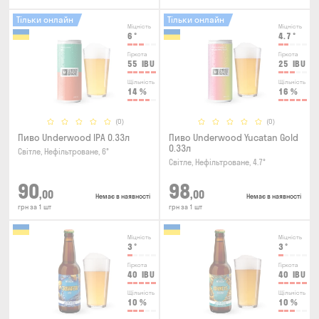
Тільки онлайн
Тільки онлайн
Міцність
Міцність
6
°
4.7
°
Гіркота
Гіркота
55
IBU
25
IBU
Щільність
Щільність
14
%
16
%
(0)
(0)
Пиво Underwood IPA 0.33л
Пиво Underwood Yucatan Gold
0.33л
Світле, Нефільтроване, 6°
Світле, Нефільтроване, 4.7°
90
98
,00
,00
Немає в наявності
Немає в наявності
грн за 1 шт
грн за 1 шт
Міцність
Міцність
3
°
3
°
Гіркота
Гіркота
40
IBU
40
IBU
Щільність
Щільність
10
%
10
%