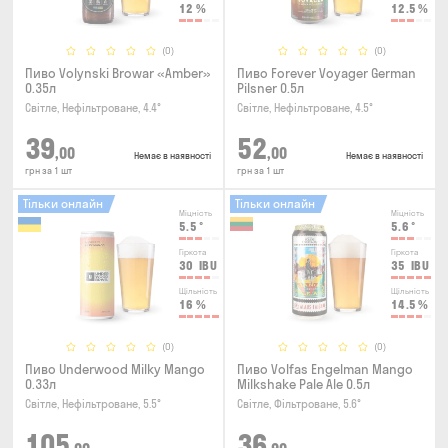
12
%
12.5
%
(0)
(0)
Пиво Volynski Browar «Amber»
Пиво Forever Voyager German
0.35л
Pilsner 0.5л
Світле, Нефільтроване, 4.4°
Світле, Нефільтроване, 4.5°
39
52
,00
,00
Немає в наявності
Немає в наявності
грн за 1 шт
грн за 1 шт
Тільки онлайн
Тільки онлайн
Міцність
Міцність
5.5
°
5.6
°
Гіркота
Гіркота
30
IBU
35
IBU
Щільність
Щільність
16
%
14.5
%
(0)
(0)
Пиво Underwood Milky Mango
Пиво Volfas Engelman Mango
0.33л
Milkshake Pale Ale 0.5л
Світле, Нефільтроване, 5.5°
Світле, Фільтроване, 5.6°
105
36