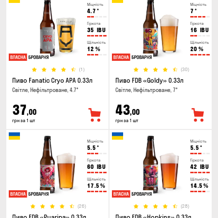
Міцність
Міцність
4.7
°
7
°
Гіркота
Гіркота
35
IBU
16
IBU
Щільність
Щільність
12
%
20
%
(1)
(30)
Пиво Fanatic Cryo APA 0.33л
Пиво FDB «Goldy» 0.33л
Світле, Нефільтроване, 4.7°
Світле, Нефільтроване, 7°
37
43
,00
,00
грн за 1 шт
грн за 1 шт
Міцність
Міцність
5.5
°
5.5
°
Гіркота
Гіркота
60
IBU
42
IBU
Щільність
Щільність
17.5
%
14.5
%
(26)
(28)
Пиво FDB «Puaripa» 0.33л
Пиво FDB «Hopkins» 0.33л