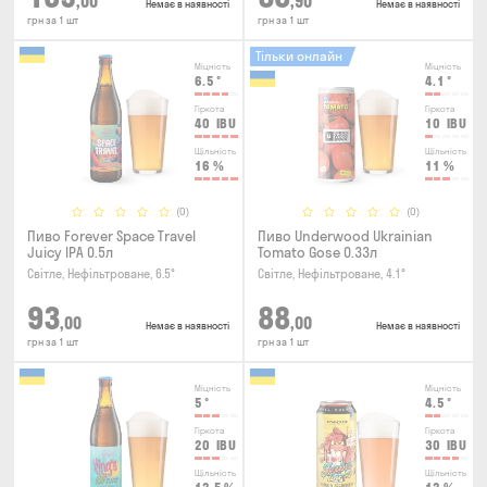
,00
,90
Немає в наявності
Немає в наявності
грн за 1 шт
грн за 1 шт
Тільки онлайн
Міцність
Міцність
6.5
°
4.1
°
Гіркота
Гіркота
40
IBU
10
IBU
Щільність
Щільність
16
%
11
%
(0)
(0)
Пиво Forever Space Travel
Пиво Underwood Ukrainian
Juicy IPA 0.5л
Tomato Gose 0.33л
Світле, Нефільтроване, 6.5°
Світле, Нефільтроване, 4.1°
93
88
,00
,00
Немає в наявності
Немає в наявності
грн за 1 шт
грн за 1 шт
Міцність
Міцність
5
°
4.5
°
Гіркота
Гіркота
20
IBU
30
IBU
Щільність
Щільність