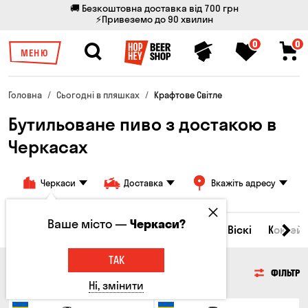
🚚 Безкоштовна доставка від 700 грн
⚡Привеземо до 90 хвилин
0
0
МЕНЮ
Головна
Сьогодні в пляшках
Крафтове Світле
Бутильоване пиво з достакою в
Черкасах
Черкаси
Доставка
Вкажіть адресу
Ваше місто —
Черкаси?
Всі товари
Пиво
Сидр
Вино
Віскі
Коктейл
ТАК
ПИВО
ФІЛЬТР
Ні, змінити