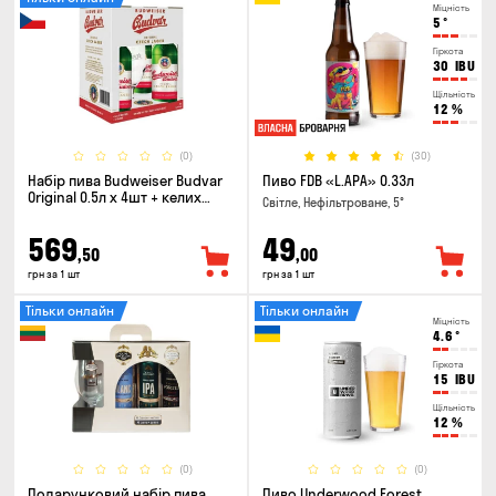
Міцність
5
°
Гіркота
30
IBU
Щільність
12
%
(0)
(30)
Набір пива Budweiser Budvar
Пиво FDB «L.APA» 0.33л
Original 0.5л х 4шт + келих
Світле, Нефільтроване, 5°
0.33л
569
49
,50
,00
грн за 1 шт
грн за 1 шт
Тільки онлайн
Тільки онлайн
Міцність
4.6
°
Гіркота
15
IBU
Щільність
12
%
(0)
(0)
Подарунковий набір пива
Пиво Underwood Forest