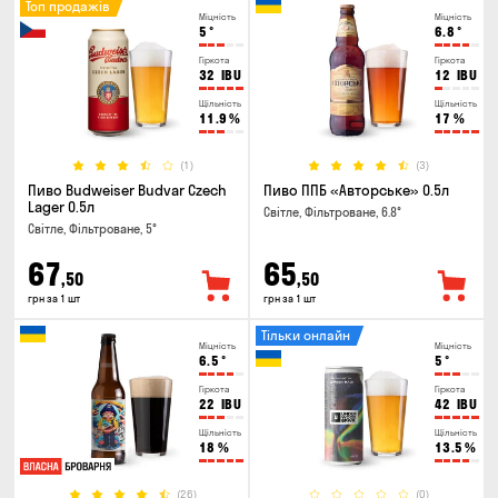
Топ продажів
Міцність
Міцність
5
°
6.8
°
Гіркота
Гіркота
32
IBU
12
IBU
Щільність
Щільність
11.9
%
17
%
(1)
(3)
Пиво Budweiser Budvar Czech
Пиво ППБ «Авторське» 0.5л
Lager 0.5л
Світле, Фільтроване, 6.8°
Світле, Фільтроване, 5°
67
65
,50
,50
грн за 1 шт
грн за 1 шт
Тільки онлайн
Міцність
Міцність
6.5
°
5
°
Гіркота
Гіркота
22
IBU
42
IBU
Щільність
Щільність
18
%
13.5
%
(26)
(0)