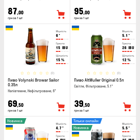
87
95
,00
,00
грн за 1 шт
грн за 1 шт
Міцність
Міцність
6
°
5.1
°
Гіркота
Гіркота
15
IBU
26
IBU
Щільність
Щільність
15
%
12
%
(0)
(0)
Пиво Volynski Browar Sailor
Пиво AltMuller Original 0.5л
0.35л
Світле, Фільтроване, 5.1°
Напівтемне, Нефільтроване, 6°
69
39
,50
,50
грн за 1 шт
грн за 1 шт
Новинка
Тільки онлайн
Міцність
Міцність
Новинка
4.7
°
5.5
°
Гіркота
Гіркота