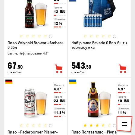
Гіркота
12
IBU
Щільність
12
%
(0)
(0)
Пиво Volynski Browar «Amber»
Набір пива Bavaria 0.5л х 6шт +
0.35л
термосумка
Світле, Нефільтроване, 4.4°
67
543
,50
,50
грн за 1 шт
грн за 1 шт
Міцність
Міцність
4.8
°
4.9
°
Гіркота
Гіркота
23
IBU
10
IBU
Щільність
Щільність
11.8
%
11
%
(0)
(3)
Пиво «Paderborner Pilsner»
Пиво Полтавпиво «Pivna