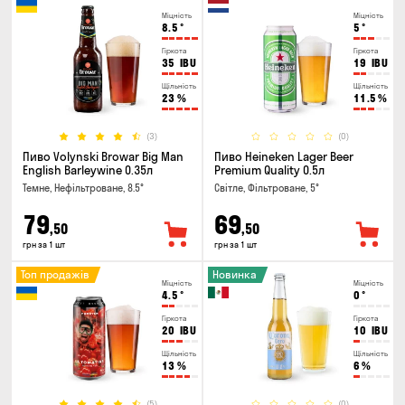
Міцність
Міцність
8.5
°
5
°
Гіркота
Гіркота
35
IBU
19
IBU
Щільність
Щільність
23
%
11.5
%
(3)
(0)
Пиво Volynski Browar Big Man
Пиво Heineken Lager Beer
English Barleywine 0.35л
Premium Quality 0.5л
Темне, Нефільтроване, 8.5°
Світле, Фільтроване, 5°
79
69
,50
,50
грн за 1 шт
грн за 1 шт
Топ продажів
Новинка
Міцність
Міцність
4.5
°
0
°
Гіркота
Гіркота
20
IBU
10
IBU
Щільність
Щільність
13
%
6
%
(5)
(0)