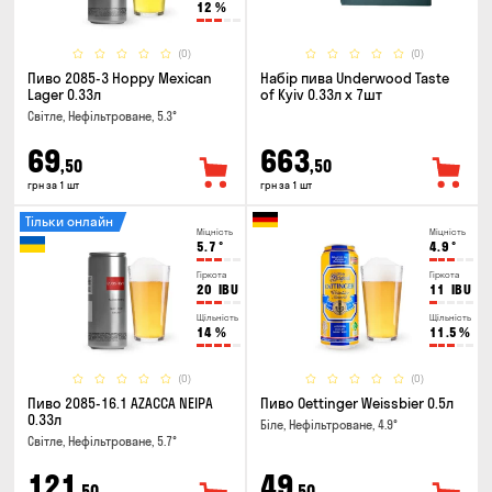
12
%
(0)
(0)
Пиво 2085-3 Hoppy Mexican
Набір пива Underwood Taste
Lager 0.33л
of Kyiv 0.33л x 7шт
Світле, Нефільтроване, 5.3°
69
663
,50
,50
грн за 1 шт
грн за 1 шт
Тільки онлайн
Міцність
Міцність
5.7
°
4.9
°
Гіркота
Гіркота
20
IBU
11
IBU
Щільність
Щільність
14
%
11.5
%
(0)
(0)
Пиво 2085-16.1 AZACCA NEIPA
Пиво Oettinger Weissbier 0.5л
0.33л
Біле, Нефільтроване, 4.9°
Світле, Нефільтроване, 5.7°
121
49
,50
,50