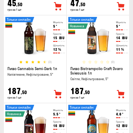
45
47
,50
,50
грн за 1 шт
грн за 1 шт
Тільки онлайн
Тільки онлайн
Міцність
Міцність
Новинка
5
°
5
°
Гіркота
Гіркота
15
IBU
14
IBU
Щільність
Щільність
12
%
11
%
(3)
(0)
Пиво Cannabis Semi-Dark 1л
Пиво Bistrampolio Craft Dvaro
Sviesusis 1л
Напівтемне, Нефільтроване, 5°
Світле, Нефільтроване, 5°
187
187
,50
,50
грн за 1 шт
грн за 1 шт
Тільки онлайн
Тільки онлайн
Міцність
Міцність
Новинка
5.5
°
4.6
°
Гіркота
Гіркота
16
IBU
12
IBU