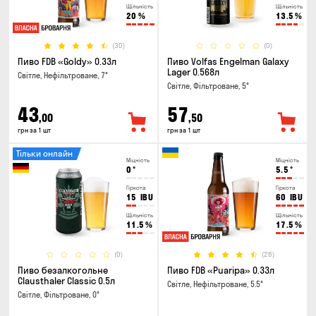
Щільність
Щільність
20
%
13.5
%
(30)
(0)
Пиво FDB «Goldy» 0.33л
Пиво Volfas Engelman Galaxy
Lager 0.568л
Світле, Нефільтроване, 7°
Світле, Фільтроване, 5°
43
57
,00
,50
грн за 1 шт
грн за 1 шт
Тільки онлайн
Міцність
Міцність
0
°
5.5
°
Гіркота
Гіркота
15
IBU
60
IBU
Щільність
Щільність
11.5
%
17.5
%
(0)
(26)
Пиво безалкогольне
Пиво FDB «Puaripa» 0.33л
Clausthaler Classic 0.5л
Світле, Нефільтроване, 5.5°
Світле, Фільтроване, 0°