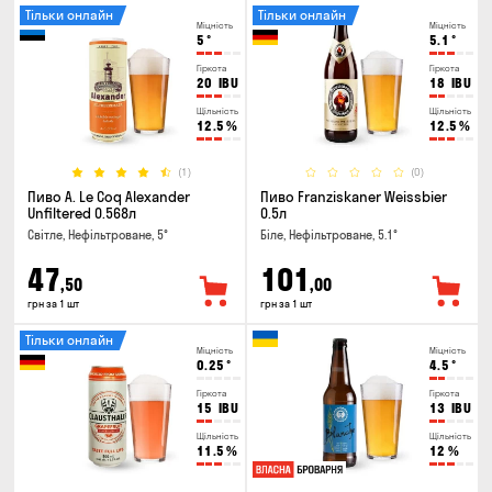
Тільки онлайн
Тільки онлайн
Міцність
Міцність
5
°
5.1
°
Гіркота
Гіркота
20
IBU
18
IBU
Щільність
Щільність
12.5
%
12.5
%
(1)
(0)
Пиво A. Le Coq Alexander
Пиво Franziskaner Weissbier
Unfiltered 0.568л
0.5л
Світле, Нефільтроване, 5°
Біле, Нефільтроване, 5.1°
47
101
,50
,00
грн за 1 шт
грн за 1 шт
Тільки онлайн
Міцність
Міцність
0.25
°
4.5
°
Гіркота
Гіркота
15
IBU
13
IBU
Щільність
Щільність
11.5
%
12
%