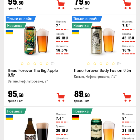
95
79
,50
,50
грн за 1 шт
грн за 1 шт
Тільки онлайн
Тільки онлайн
Міцність
Міцність
Новинка
Новинка
7
°
7.5
°
Гіркота
Гіркота
35
IBU
45
IBU
Щільність
Щільність
16.5
%
18
%
(0)
(0)
Пиво Forever The Big Apple
Пиво Forever Body Fusion 0.5л
0.5л
Світле, Нефільтроване, 7.5°
Світле, Нефільтроване, 7°
95
89
,50
,50
грн за 1 шт
грн за 1 шт
Новинка
Новинка
Міцність
Міцність
7.4
°
5
°
Гіркота
Гіркота
30
IBU
21
IBU
Щільність
Щільність