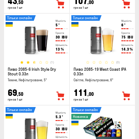
43
107
,50
,00
грн за 1 шт
грн за 1 шт
Тільки онлайн
Тільки онлайн
Міцність
Міцність
5
°
6
°
Гіркота
Гіркота
30
IBU
75
IBU
Щільність
Щільність
13
%
14.3
%
(1)
(0)
Пиво 2085-6 Irish Style Dry
Пиво 2085-19 West Coast IPA
Stout 0.33л
0.33л
Темне, Нефільтроване, 5°
Світле, Нефільтроване, 6°
69
111
,50
,00
грн за 1 шт
грн за 1 шт
Тільки онлайн
Тільки онлайн
Міцність
Новинка
5.3
°
Гіркота
30
IBU
Щільність