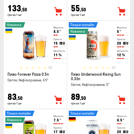
133
55
,50
,50
грн за 1 шт
грн за 1 шт
Новинка
Тільки онлайн
Міцність
Міцність
Новинка
4.5
°
5
°
Гіркота
Гіркота
15
IBU
20
IBU
Щільність
Щільність
11
%
12
%
(0)
(0)
Пиво Forever Pizza 0.5л
Пиво Underwood Rising Sun
0.33л
Світле, Нефільтроване, 4.5°
Світле, Нефільтроване, 5°
83
89
,50
,50
грн за 1 шт
грн за 1 шт
Тільки онлайн
Тільки онлайн
Міцність
Міцність
Новинка
7.5
°
4.5
°
Гіркота
Гіркота
17
IBU
20
IBU