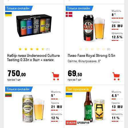
Тільки онлайн
Тільки онлайн
Міцність
8
°
Гіркота
25
IBU
Щільність
12.5
%
(1)
(0)
Набір пива Underwood Culture
Пиво Faxe Royal Strong 0.5л
Tasting 0.33л x 9шт + келих
Світле, Фільтроване, 8°
750
69
,00
,50
грн за 1 шт
грн за 1 шт
Тільки онлайн
Топ продажів
Міцність
Міцність
5
°
4.5
°
Гіркота
Гіркота
21
IBU
13
IBU
Щільність
Щільність
12
%
11
%