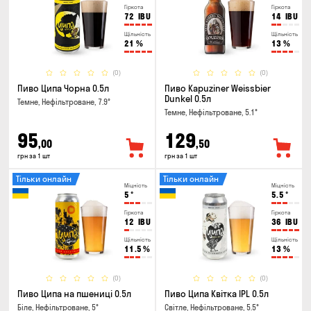
Гіркота
Гіркота
72
IBU
14
IBU
Щільність
Щільність
21
%
13
%
(0)
(0)
Пиво Ципа Чорна 0.5л
Пиво Kapuziner Weissbier
Dunkel 0.5л
Темне, Нефільтроване, 7.9°
Темне, Нефільтроване, 5.1°
95
129
,00
,50
грн за 1 шт
грн за 1 шт
Тільки онлайн
Тільки онлайн
Міцність
Міцність
5
°
5.5
°
Гіркота
Гіркота
12
IBU
36
IBU
Щільність
Щільність
11.5
%
13
%
(0)
(0)
Пиво Ципа на пшениці 0.5л
Пиво Ципа Квітка IPL 0.5л
Біле, Нефільтроване, 5°
Світле, Нефільтроване, 5.5°