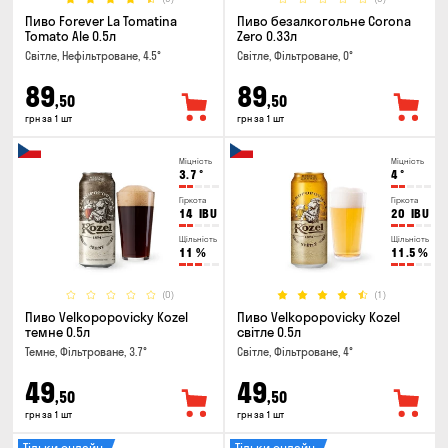
Пиво Forever La Tomatina
Пиво безалкогольне Corona
Tomato Ale 0.5л
Zero 0.33л
Світле, Нефільтроване, 4.5°
Світле, Фільтроване, 0°
89
89
,50
,50
грн за 1 шт
грн за 1 шт
Міцність
Міцність
3.7
°
4
°
Гіркота
Гіркота
14
IBU
20
IBU
Щільність
Щільність
11
%
11.5
%
(0)
(1)
Пиво Velkopopovicky Kozel
Пиво Velkopopovicky Kozel
темне 0.5л
світле 0.5л
Темне, Фільтроване, 3.7°
Світле, Фільтроване, 4°
49
49
,50
,50
грн за 1 шт
грн за 1 шт
Тільки онлайн
Тільки онлайн