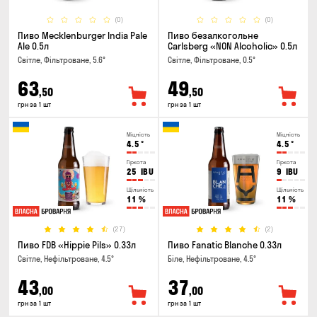
(0)
(0)
Пиво Mecklenburger India Pale
Пиво безалкогольне
Ale 0.5л
Carlsberg «NON Alcoholic» 0.5л
Світле, Фільтроване, 5.6°
Світле, Фільтроване, 0.5°
63
49
,50
,50
грн за 1 шт
грн за 1 шт
Міцність
Міцність
4.5
°
4.5
°
Гіркота
Гіркота
25
IBU
9
IBU
Щільність
Щільність
11
%
11
%
(27)
(2)
Пиво FDB «Hippie Pils» 0.33л
Пиво Fanatic Blanche 0.33л
Світле, Нефільтроване, 4.5°
Біле, Нефільтроване, 4.5°
43
37
,00
,00
грн за 1 шт
грн за 1 шт