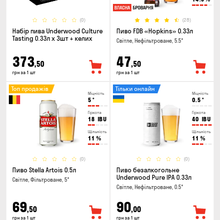
(0)
(28)
Набір пива Underwood Culture
Пиво FDB «Hopkins» 0.33л
Tasting 0.33л x 3шт + келих
Світле, Нефільтроване, 5.5°
373
47
,50
,50
грн за 1 шт
грн за 1 шт
Топ продажів
Тільки онлайн
Міцність
Міцність
5
°
0.5
°
Гіркота
Гіркота
18
IBU
40
IBU
Щільність
Щільність
11
%
11
%
(0)
(0)
Пиво Stella Artois 0.5л
Пиво безалкогольне
Underwood Pure IPA 0.33л
Світле, Фільтроване, 5°
Світле, Нефільтроване, 0.5°
69
90
,50
,00
грн за 1 шт
грн за 1 шт