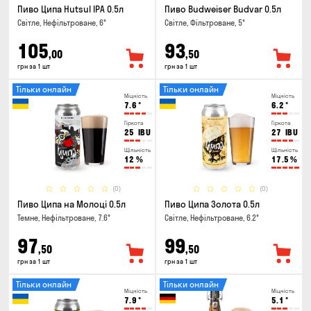
Пиво Ципа Hutsul IPA 0.5л
Пиво Budweiser Budvar 0.5л
Світле, Нефільтроване, 6°
Світле, Фільтроване, 5°
105
93
,00
,50
грн за 1 шт
грн за 1 шт
Тільки онлайн
Тільки онлайн
Міцність
Міцність
7.6
°
6.2
°
Гіркота
Гіркота
25
IBU
27
IBU
Щільність
Щільність
12
%
17.5
%
(0)
(0)
Пиво Ципа на Молоці 0.5л
Пиво Ципа Золота 0.5л
Темне, Нефільтроване, 7.6°
Світле, Нефільтроване, 6.2°
97
99
,50
,50
грн за 1 шт
грн за 1 шт
Тільки онлайн
Тільки онлайн
Міцність
Міцність
7.9
°
5.1
°