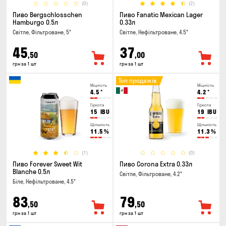
(0)
(2)
Пиво Bergschlosschen
Пиво Fanatic Mexican Lager
Hamburgo 0.5л
0.33л
Світле, Фільтроване, 5°
Світле, Нефільтроване, 4.5°
45
37
,50
,00
грн за 1 шт
грн за 1 шт
Топ продажів
Міцність
Міцність
4.5
°
4.2
°
Гіркота
Гіркота
15
IBU
19
IBU
Щільність
Щільність
11.5
%
11.3
%
(1)
(0)
Пиво Forever Sweet Wit
Пиво Corona Extra 0.33л
Blanche 0.5л
Світле, Фільтроване, 4.2°
Біле, Нефільтроване, 4.5°
83
79
,50
,50
грн за 1 шт
грн за 1 шт