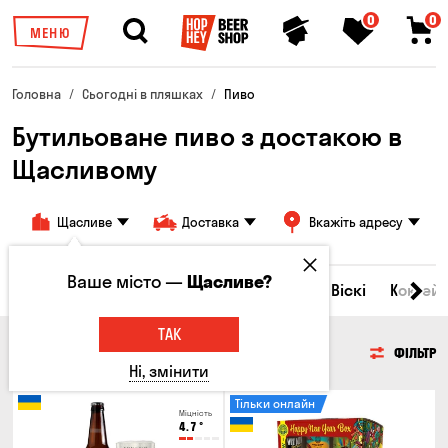
0
0
МЕНЮ
Головна
Сьогодні в пляшках
Пиво
Бутильоване пиво з достакою в
Щасливому
Щасливе
Доставка
Вкажіть адресу
Ваше місто —
Щасливе?
Всі товари
Пиво
Сидр
Вино
Віскі
Коктейл
ТАК
ПИВО
ФІЛЬТР
Ні, змінити
Тільки онлайн
Міцність
4.7
°