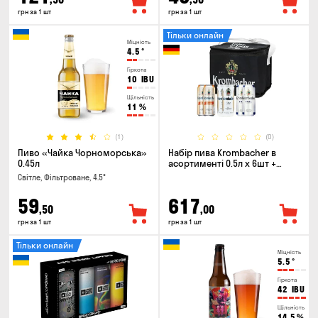
грн за 1 шт
грн за 1 шт
Тільки онлайн
Міцність
4.5
°
Гіркота
10
IBU
Щільність
11
%
(1)
(0)
Пиво «Чайка Чорноморська»
Набір пива Krombacher в
0.45л
асортименті 0.5л х 6шт +
термосумка
Світле, Фільтроване, 4.5°
59
617
,50
,00
грн за 1 шт
грн за 1 шт
Тільки онлайн
Міцність
5.5
°
Гіркота
42
IBU
Щільність
14.5
%