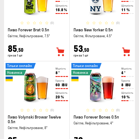
Щільність
Щільність
16.8
%
11
%
(0)
(0)
Пиво Forever Brat 0.5л
Пиво New Yorker 0.5л
Світле, Нефільтроване, 7.5°
Світле, Фільтроване, 4.5°
85
53
,50
,50
грн за 1 шт
грн за 1 шт
Тільки онлайн
Тільки онлайн
Міцність
Міцність
Новинка
Новинка
8
°
4
°
Гіркота
Гіркота
60
IBU
8
IBU
Щільність
Щільність
20
%
10
%
(0)
(0)
Пиво Volynski Browar Twelve
Пиво Forever Bones 0.5л
0.5л
Світле, Нефільтроване, 4°
Світле, Нефільтроване, 8°