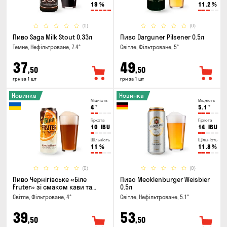
19
%
11.2
%
(0)
(0)
Пиво Saga Milk Stout 0.33л
Пиво Darguner Pilsener 0.5л
Темне, Нефільтроване, 7.4°
Світле, Фільтроване, 5°
37
49
,50
,50
грн за 1 шт
грн за 1 шт
Новинка
Новинка
Міцність
Міцність
4
°
5.1
°
Гіркота
Гіркота
10
IBU
14
IBU
Щільність
Щільність
11
%
11.8
%
(0)
(0)
Пиво Чернігівське «Біле
Пиво Mecklenburger Weisbier
Fruter» зі смаком кави та
0.5л
апельсину 0.5л
Світле, Фільтроване, 4°
Світле, Нефільтроване, 5.1°
39
53
,50
,50