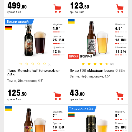
499
123
,00
,50
грн за 1 шт
грн за 1 шт
Тільки онлайн
Міцність
Міцність
4.9
°
4.5
°
Гіркота
Гіркота
25
IBU
13
IBU
Щільність
Щільність
12
%
11.5
%
(0)
(2)
Пиво Monchshof Schwarzbier
Пиво FDB «Mexican beer» 0.33л
0.5л
Світле, Нефільтроване, 4.5°
Темне, Фільтроване, 4.9°
125
43
,50
,00
грн за 1 шт
грн за 1 шт
Тільки онлайн
Міцність
Міцність
7
°
5
°
Гіркота
Гіркота
16
IBU
25
IBU