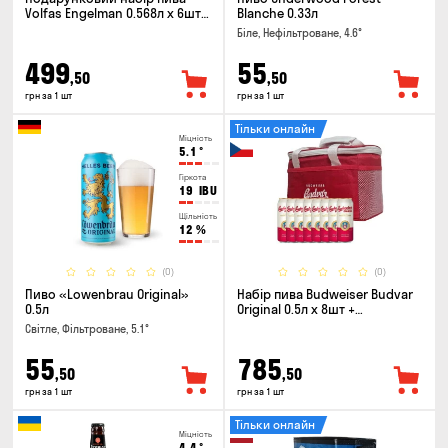
Volfas Engelman 0.568л x 6шт +
Blanche 0.33л
келих 0.568л
Біле, Нефільтроване, 4.6°
499
55
,50
,50
грн за 1 шт
грн за 1 шт
Тільки онлайн
Міцність
5.1
°
Гіркота
19
IBU
Щільність
12
%
(0)
(0)
Пиво «Lowenbrau Original»
Набір пива Budweiser Budvar
0.5л
Original 0.5л х 8шт +
термосумка
Світле, Фільтроване, 5.1°
55
785
,50
,50
грн за 1 шт
грн за 1 шт
Тільки онлайн
Міцність
4.4
°