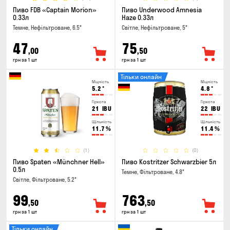
Пиво FDB «Captain Morion»
Пиво Underwood Amnesia
0.33л
Haze 0.33л
Темне, Нефільтроване, 6.5°
Світле, Нефільтроване, 5°
47
75
,00
,50
грн за 1 шт
грн за 1 шт
Тільки онлайн
Міцність
Міцність
5.2
°
4.8
°
Гіркота
Гіркота
21
IBU
22
IBU
Щільність
Щільність
11.7
%
11.4
%
(1)
(0)
Пиво Spaten «Münchner Hell»
Пиво Kostritzer Schwarzbier 5л
0.5л
Темне, Фільтроване, 4.8°
Світле, Фільтроване, 5.2°
99
763
,50
,50
грн за 1 шт
грн за 1 шт
Тільки онлайн