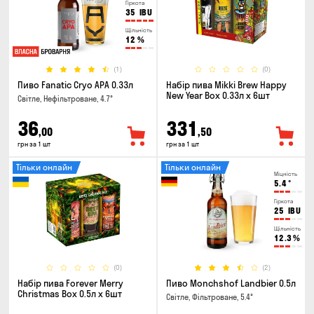
Гіркота
35
IBU
Щільність
12
%
(1)
(0)
Пиво Fanatic Cryo APA 0.33л
Набір пива Mikki Brew Happy
New Year Box 0.33л x 6шт
Світле, Нефільтроване, 4.7°
36
331
,00
,50
грн за 1 шт
грн за 1 шт
Тільки онлайн
Тільки онлайн
Міцність
5.4
°
Гіркота
25
IBU
Щільність
12.3
%
(0)
(2)
Набір пива Forever Merry
Пиво Monchshof Landbier 0.5л
Christmas Box 0.5л x 6шт
Світле, Фільтроване, 5.4°