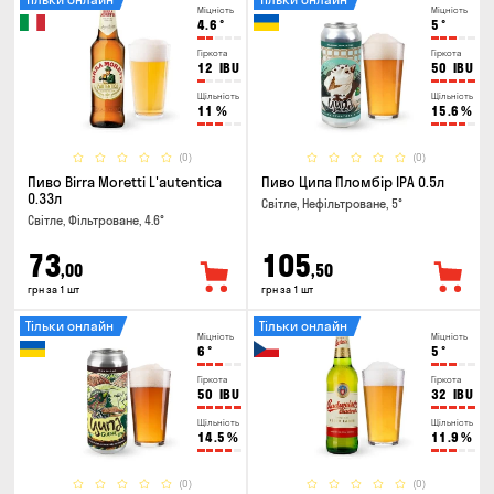
Міцність
Міцність
4.6
°
5
°
Гіркота
Гіркота
12
IBU
50
IBU
Щільність
Щільність
11
%
15.6
%
(0)
(0)
Пиво Birra Moretti L'autentica
Пиво Ципа Пломбір IPA 0.5л
0.33л
Світле, Нефільтроване, 5°
Світле, Фільтроване, 4.6°
73
105
,00
,50
грн за 1 шт
грн за 1 шт
Тільки онлайн
Тільки онлайн
Міцність
Міцність
6
°
5
°
Гіркота
Гіркота
50
IBU
32
IBU
Щільність
Щільність
14.5
%
11.9
%
(0)
(0)