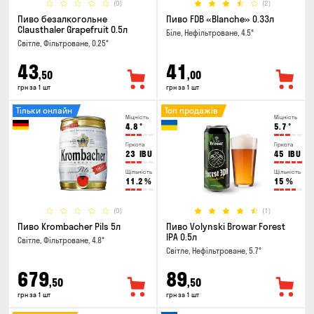
(0)
(2)
Пиво безалкогольне
Пиво FDB «Blanche» 0.33л
Clausthaler Grapefruit 0.5л
Біле, Нефільтроване, 4.5°
Світле, Фільтроване, 0.25°
43
41
,50
,00
грн за 1 шт
грн за 1 шт
Тільки онлайн
Топ продажів
Міцність
Міцність
4.8
°
5.7
°
Гіркота
Гіркота
23
IBU
45
IBU
Щільність
Щільність
11.2
%
15
%
(0)
(1)
Пиво Krombacher Pils 5л
Пиво Volynski Browar Forest
IPA 0.5л
Світле, Фільтроване, 4.8°
Світле, Нефільтроване, 5.7°
679
89
,50
,50
грн за 1 шт
грн за 1 шт