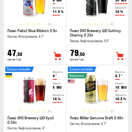
8
IBU
35
IBU
Щільність
Щільність
11.5
%
14
%
(0)
(0)
Пиво Pabst Blue Ribbon 0.5л
Пиво SHO Brewery ШО Sukhoy
Cherniy 0.33л
Світле, Фільтроване, 4.7°
Темне, Нефільтроване, 5.5°
47
79
,50
,50
грн за 1 шт
грн за 1 шт
Тільки онлайн
Тільки онлайн
Міцність
Міцність
Новинка
4
°
4.7
°
Гіркота
Гіркота
5
IBU
10
IBU
Щільність
Щільність
14
%
10.5
%
(0)
(0)
Пиво SHO Brewery ШО Kysil
Пиво Miller Genuine Draft 0.48л
0.33л
Світле, Фільтроване, 4.7°
Світле, Нефільтроване, 4°