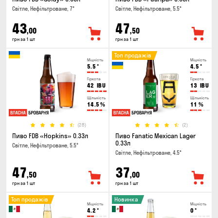
Світле, Нефільтроване, 7°
Світле, Нефільтроване, 5.5°
43
47
,00
,50
грн за 1 шт
грн за 1 шт
Топ продажів
Міцність
Міцність
5.5
°
4.5
°
Гіркота
Гіркота
42
IBU
13
IBU
Щільність
Щільність
14.5
%
11
%
(28)
(2)
Пиво FDB «Hopkins» 0.33л
Пиво Fanatic Mexican Lager
0.33л
Світле, Нефільтроване, 5.5°
Світле, Нефільтроване, 4.5°
47
37
,50
,00
грн за 1 шт
грн за 1 шт
Топ продажів
Новинка
Міцність
Міцність
4.2
°
0
°