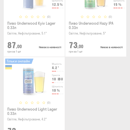
Щільність
Щільність
12.5
%
15
%
(0)
(0)
Пиво Underwood Kyiv Lager
Пиво Underwood Hazy IPA
0.33л
0.33л
Світле, Нефільтроване, 5.1°
Світле, Нефільтроване, 5°
87
73
,00
,00
Немає в наявності
Немає в наявності
грн за 1 шт
грн за 1 шт
Тільки онлайн
Міцність
4.2
°
Гіркота
10
IBU
Щільність
10
%
(0)
Пиво Underwood Light Lager
0.33л
Світле, Нефільтроване, 4.2°