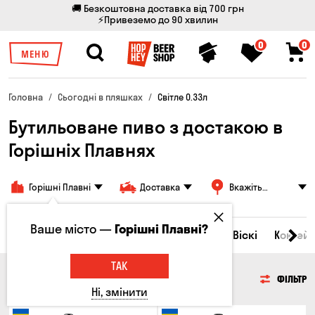
🚚 Безкоштовна доставка від 700 грн
⚡Привеземо до 90 хвилин
0
0
МЕНЮ
Головна
Сьогодні в пляшках
Світле 0.33л
Бутильоване пиво з достакою в
Горішніх Плавнях
Горішні Плавні
Доставка
Вкажіть
адресу
Ваше місто —
Горішні Плавні?
Всі товари
Пиво
Сидр
Вино
Віскі
Коктейл
ТАК
ПИВО
ФІЛЬТР
Ні, змінити