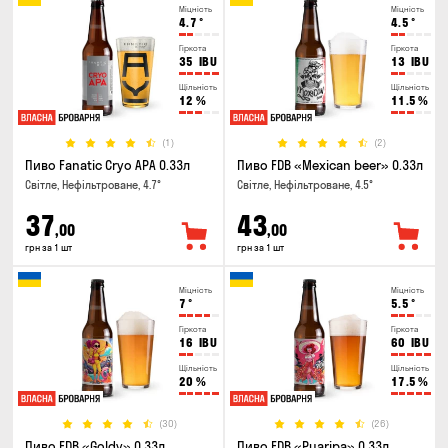
Міцність
Міцність
4.7
°
4.5
°
Гіркота
Гіркота
35
IBU
13
IBU
Щільність
Щільність
12
%
11.5
%
(1)
(2)
Пиво Fanatic Cryo APA 0.33л
Пиво FDB «Mexican beer» 0.33л
Світле, Нефільтроване, 4.7°
Світле, Нефільтроване, 4.5°
37
43
,00
,00
грн за 1 шт
грн за 1 шт
Міцність
Міцність
7
°
5.5
°
Гіркота
Гіркота
16
IBU
60
IBU
Щільність
Щільність
20
%
17.5
%
(30)
(26)
Пиво FDB «Goldy» 0.33л
Пиво FDB «Puaripa» 0.33л