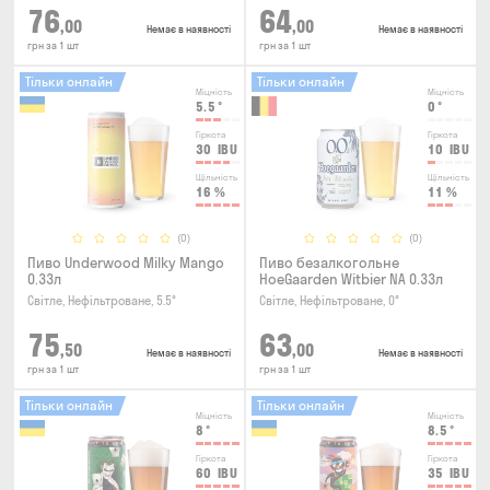
76
64
,00
,00
Немає в наявності
Немає в наявності
грн за 1 шт
грн за 1 шт
Тільки онлайн
Тільки онлайн
Міцність
Міцність
5.5
°
0
°
Гіркота
Гіркота
30
IBU
10
IBU
Щільність
Щільність
16
%
11
%
(0)
(0)
Пиво Underwood Milky Mango
Пиво безалкогольне
0.33л
HoeGaarden Witbier NA 0.33л
Світле, Нефільтроване, 5.5°
Світле, Нефільтроване, 0°
75
63
,50
,00
Немає в наявності
Немає в наявності
грн за 1 шт
грн за 1 шт
Тільки онлайн
Тільки онлайн
Міцність
Міцність
8
°
8.5
°
Гіркота
Гіркота
60
IBU
35
IBU