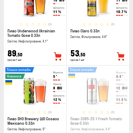
10
IBU
11
IBU
Щільність
Щільність
11
%
10.7
%
(0)
(0)
Пиво Underwood Ukrainian
Пиво Claro 0.33л
Tomato Gose 0.33л
Світле, Фільтроване, 4.6°
Світле, Нефільтроване, 4.1°
89
53
,50
,50
грн за 1 шт
грн за 1 шт
Тільки онлайн
Тільки онлайн
Міцність
Міцність
Новинка
5
°
4.4
°
Гіркота
Гіркота
8
IBU
12
IBU
Щільність
Щільність
12
%
11.5
%
(0)
(0)
Пиво SHO Brewery ШО Cosaco
Пиво 2085-25.1 Fresh Tomato
Mexicano 0.33л
Goze 0.33л
Світле, Нефільтроване, 5°
Світле, Нефільтроване, 4.4°