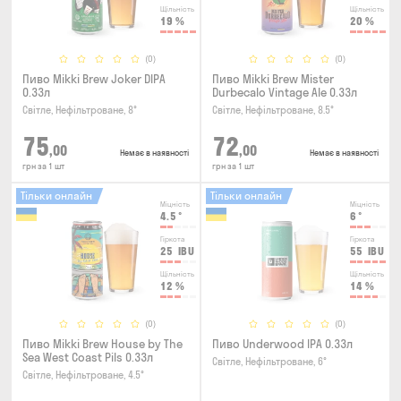
Щільність
Щільність
19
%
20
%
(0)
(0)
Пиво Mikki Brew Joker DIPA
Пиво Mikki Brew Mister
0.33л
Durbecalo Vintage Ale 0.33л
Світле, Нефільтроване, 8°
Світле, Нефільтроване, 8.5°
75
72
,00
,00
Немає в наявності
Немає в наявності
грн за 1 шт
грн за 1 шт
Тільки онлайн
Тільки онлайн
Міцність
Міцність
4.5
°
6
°
Гіркота
Гіркота
25
IBU
55
IBU
Щільність
Щільність
12
%
14
%
(0)
(0)
Пиво Mikki Brew House by The
Пиво Underwood IPA 0.33л
Sea West Coast Pils 0.33л
Світле, Нефільтроване, 6°
Світле, Нефільтроване, 4.5°