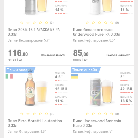
Щільність
Щільність
14
%
11
%
(0)
(0)
Пиво 2085-16.1 AZACCA NEIPA
Пиво безалкогольне
0.33л
Underwood Pure IPA 0.33л
Світле, Нефільтроване, 5.7°
Світле, Нефільтроване, 0.5°
116
85
,00
,00
Немає в наявності
Немає в наявності
грн за 1 шт
грн за 1 шт
Тільки онлайн
Тільки онлайн
Міцність
Міцність
4.6
°
5
°
Гіркота
Гіркота
12
IBU
42
IBU
Щільність
Щільність
11
%
13.5
%
(0)
(0)
Пиво Birra Moretti L'autentica
Пиво Underwood Amnesia
0.33л
Haze 0.33л
Світле, Фільтроване, 4.6°
Світле, Нефільтроване, 5°