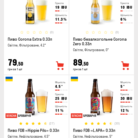
Гіркота
Гіркота
19
IBU
10
IBU
Щільність
Щільність
11.3
%
6
%
(0)
(0)
Пиво Corona Extra 0.33л
Пиво безалкогольне Corona
Zero 0.33л
Світле, Фільтроване, 4.2°
Світле, Фільтроване, 0°
79
89
,50
,50
грн за 1 шт
грн за 1 шт
Міцність
Міцність
4.5
°
5
°
Гіркота
Гіркота
25
IBU
30
IBU
Щільність
Щільність
11
%
12
%
(27)
(30)
Пиво FDB «Hippie Pils» 0.33л
Пиво FDB «L.APA» 0.33л
Світле, Нефільтроване, 4.5°
Світле, Нефільтроване, 5°