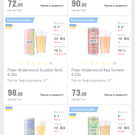
72
90
,00
,00
Немає в наявності
Немає в наявності
грн за 1 шт
грн за 1 шт
Тільки онлайн
Тільки онлайн
Міцність
Міцність
4.7
°
4.2
°
Гіркота
Гіркота
25
IBU
10
IBU
Щільність
Щільність
16
%
10
%
(0)
(0)
Пиво Underwood Yucatan Gold
Пиво Underwood Red Tomato
0.33л
0.33л
Світле, Нефільтроване, 4.7°
Світле, Нефільтроване, 4.2°
98
73
,00
,00
Немає в наявності
Немає в наявності
грн за 1 шт
грн за 1 шт
Тільки онлайн
Міцність
Міцність
5.1
°
5
°
Гіркота
Гіркота
19
IBU
22
IBU