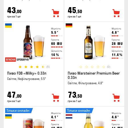
43
45
,00
,50
грн за 1 шт
грн за 1 шт
Міцність
Міцність
5.5
°
4.8
°
Гіркота
Гіркота
60
IBU
28
IBU
Щільність
Щільність
14
%
11.4
%
(5)
(0)
Пиво FDB «Milky» 0.33л
Пиво Warsteiner Premium Beer
0.33л
Світле, Нефільтроване, 5.5°
Світле, Фільтроване, 4.8°
47
73
,00
,50
грн за 1 шт
грн за 1 шт
Тільки онлайн
Тільки онлайн
Міцність
Міцність
4.1
°
4.6
°
Гіркота
Гіркота