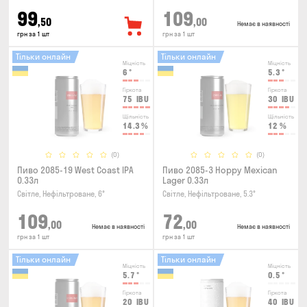
99
109
,50
,00
Немає в наявності
грн за 1 шт
грн за 1 шт
Тільки онлайн
Тільки онлайн
Міцність
Міцність
6
°
5.3
°
Гіркота
Гіркота
75
IBU
30
IBU
Щільність
Щільність
14.3
%
12
%
(0)
(0)
Пиво 2085-19 West Coast IPA
Пиво 2085-3 Hoppy Mexican
0.33л
Lager 0.33л
Світле, Нефільтроване, 6°
Світле, Нефільтроване, 5.3°
109
72
,00
,00
Немає в наявності
Немає в наявності
грн за 1 шт
грн за 1 шт
Тільки онлайн
Тільки онлайн
Міцність
Міцність
5.7
°
0.5
°
Гіркота
Гіркота
20
IBU
40
IBU