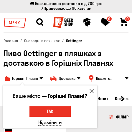
🚚 Безкоштовна доставка від 700 грн
⚡Привеземо до 90 хвилин
0
0
МЕНЮ
Головна
Сьогодні в пляшках
Oettinger
Пиво Oettinger в пляшках з
доставкою в Горішніх Плавнях
Горішні Плавні
Доставка
Вкажіть
адресу
Ваше місто —
Горішні Плавні?
Всі товари
Пиво
Сидр
Вино
Віскі
Коктейл
ТАК
ПИВО
ФІЛЬТР
Ні, змінити