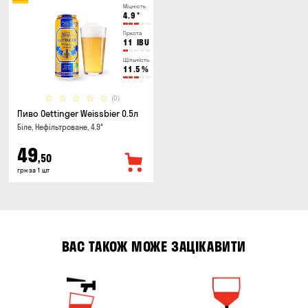
Міцність
4.9
°
Гіркота
11
IBU
Щільність
11.5
%
(0)
Пиво Oettinger Weissbier 0.5л
Біле, Нефільтроване, 4.9°
49
,50
грн за 1 шт
ВАС ТАКОЖ МОЖЕ ЗАЦІКАВИТИ