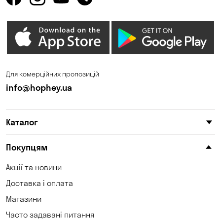
Горенка
Гостомель
Дмитрівка
Дніпро
Зазим’є
Запоріжжя
Калинівка
Кам'янське
Для комерційних пропозицій
Кам'яні Потоки
Карнаухівка
info@hophey.ua
Катеринівка
Келеберда
Каталог
Київ
Клинці
Княжичі
Корсунці
Покупцям
Котівка
Коцюбинське
Акції та новини
Доставка і оплата
Кошари
Красносілка
Магазини
Кременчук
Кривий Ріг
Часто задавані питання