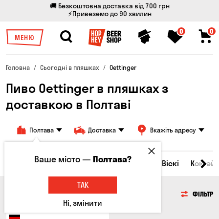
🚚 Безкоштовна доставка від 700 грн
⚡Привеземо до 90 хвилин
0
0
МЕНЮ
Головна
Сьогодні в пляшках
Oettinger
Пиво Oettinger в пляшках з
доставкою в Полтаві
Полтава
Доставка
Вкажіть адресу
Ваше місто —
Полтава?
Всі товари
Пиво
Сидр
Вино
Віскі
Коктейл
ТАК
ПИВО
ФІЛЬТР
Ні, змінити