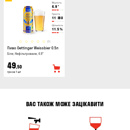
Міцність
4.9
°
Гіркота
11
IBU
Щільність
11.5
%
(0)
Пиво Oettinger Weissbier 0.5л
Біле, Нефільтроване, 4.9°
49
,50
грн за 1 шт
ВАС ТАКОЖ МОЖЕ ЗАЦІКАВИТИ