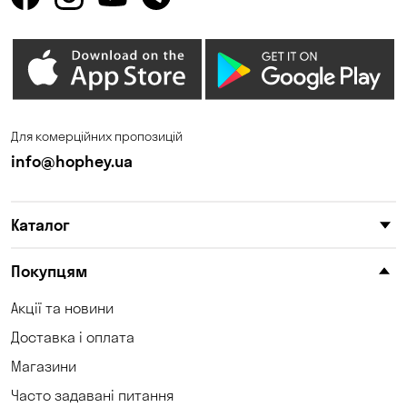
Горенка
Горішні Плавні
Гостомель
Дмитрівка
Дніпро
Зазим’є
Запоріжжя
Калинівка
Для комерційних пропозицій
Кам'янське
Кам'яні Потоки
info@hophey.ua
Карнаухівка
Катеринівка
Каталог
Келеберда
Київ
Клинці
Княжичі
Покупцям
Корсунці
Котівка
Акції та новини
Доставка і оплата
Коцюбинське
Кошари
Магазини
Красносілка
Кременчук
Часто задавані питання