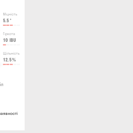
Міцність
5.5
°
Гіркота
10
IBU
Щільність
12.5
%
5л
наявності