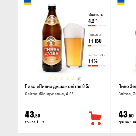
Міцність
4.2
°
Гіркота
11
IBU
Щільність
11
%
(0)
Пиво «Пивна душа» світле 0.5л
Пиво Зе
Світле, Фільтроване, 4.2°
Світле, Ф
43
43
,50
,50
грн за 1 шт
грн за 1 ш