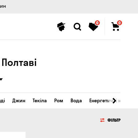
лин
0
0
 Полтаві
ді
Джин
Текіла
Ром
Вода
Енергетичні напої
ФІЛЬТР