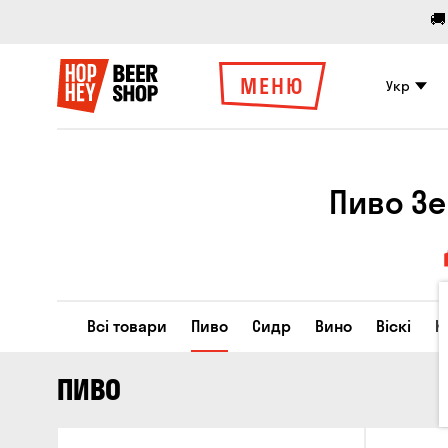
🚚
МЕНЮ
Укр
Пиво Зе
Всі товари
Пиво
Сидр
Вино
Віскі
К
ПИВО