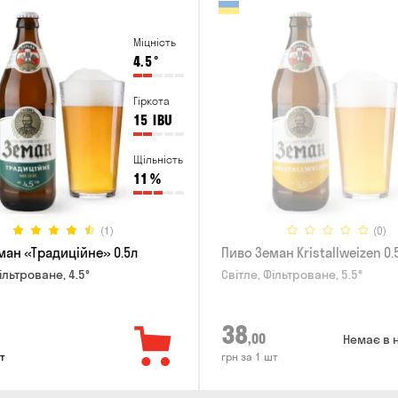
Міцність
4.5
°
Гіркота
15
IBU
Щільність
11
%
(1)
(0)
ман «Традиційне» 0.5л
Пиво Земан Kristallweizen 0.
ільтроване, 4.5°
Світле, Фільтроване, 5.5°
38
,00
Немає в 
т
грн за 1 шт