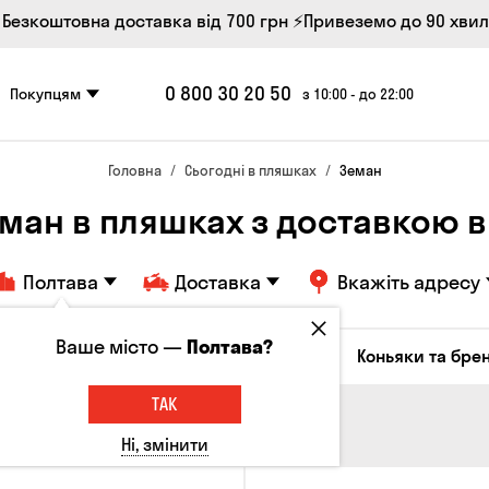
 Безкоштовна доставка від 700 грн
⚡Привеземо до 90 хви
0 800 30 20 50
Покупцям
з 10:00 - до 22:00
Головна
Сьогодні в пляшках
Земан
ман в пляшках з доставкою в
Полтава
Доставка
Вкажіть адресу
Ваше місто —
Полтава?
октейлі
Соджу
Лікери та настоянки
Коньяки та брен
ТАК
Ні, змінити