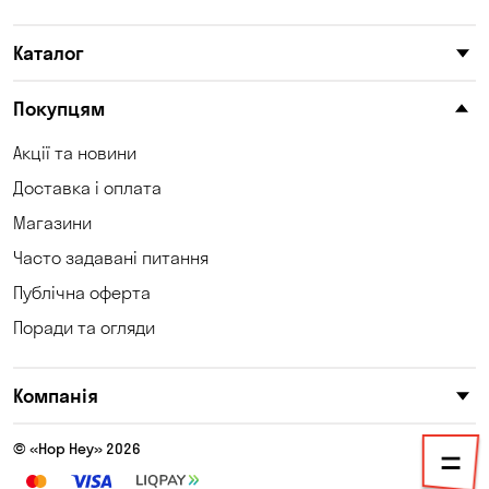
Карнаухівка
Катеринівка
Каталог
Келеберда
Київ
Клинці
Княжичі
Покупцям
Корсунці
Котівка
Акції та новини
Доставка і оплата
Коцюбинське
Кошари
Магазини
Красносілка
Кременчук
Часто задавані питання
Кривий Ріг
Кривуші
Публічна оферта
Поради та огляди
Кропивницький
Крюківщина
Куліші
Кушугум
Компанія
Лозуватка
Ліски
© «Hop Hey» 2026
Лісники
Мала Кохнівка