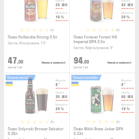
Гіркота
Гіркота
25
IBU
45
IBU
Щільність
Щільність
16
%
20
%
(0)
(0)
Пиво Hollandia Strong 0.5л
Пиво Forever Forest Hill
Imperial DIPA 0.5л
Світле, Фільтроване, 7.5°
Світле, Нефільтроване, 8°
47
94
,00
,00
Немає в наявності
Немає в наявності
грн за 1 шт
грн за 1 шт
Тільки онлайн
Тільки онлайн
Міцність
Міцність
8
°
8
°
Гіркота
Гіркота
35
IBU
60
IBU
Щільність
Щільність
20
%
19
%
(0)
(0)
Пиво Volynski Browar Salvator
Пиво Mikki Brew Joker DIPA
0.35л
0.33л