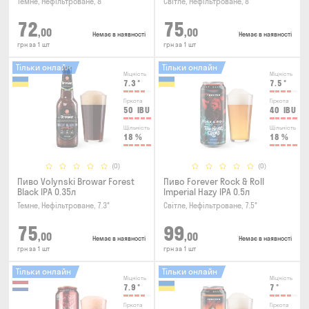
Темне, Нефільтроване, 8°
Світле, Нефільтроване, 8°
72
75
,00
,00
Немає в наявності
Немає в наявності
грн за 1 шт
грн за 1 шт
Тільки онлайн
Тільки онлайн
Міцність
Міцність
7.3
°
7.5
°
Гіркота
Гіркота
50
IBU
40
IBU
Щільність
Щільність
18
%
18
%
(0)
(0)
Пиво Volynski Browar Forest
Пиво Forever Rock & Roll
Black IPA 0.35л
Imperial Hazy IPA 0.5л
Темне, Нефільтроване, 7.3°
Світле, Нефільтроване, 7.5°
75
99
,00
,00
Немає в наявності
Немає в наявності
грн за 1 шт
грн за 1 шт
Тільки онлайн
Тільки онлайн
Міцність
Міцність
7.9
°
7
°
Гіркота
Гіркота