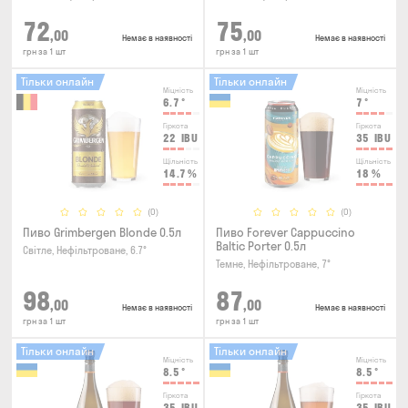
72
75
,00
,00
Немає в наявності
Немає в наявності
грн за 1 шт
грн за 1 шт
Тільки онлайн
Тільки онлайн
Міцність
Міцність
6.7
°
7
°
Гіркота
Гіркота
22
IBU
35
IBU
Щільність
Щільність
14.7
%
18
%
(0)
(0)
Пиво Grimbergen Blonde 0.5л
Пиво Forever Cappuccino
Baltic Porter 0.5л
Світле, Нефільтроване, 6.7°
Темне, Нефільтроване, 7°
98
87
,00
,00
Немає в наявності
Немає в наявності
грн за 1 шт
грн за 1 шт
Тільки онлайн
Тільки онлайн
Міцність
Міцність
8.5
°
8.5
°
Гіркота
Гіркота
35
IBU
35
IBU