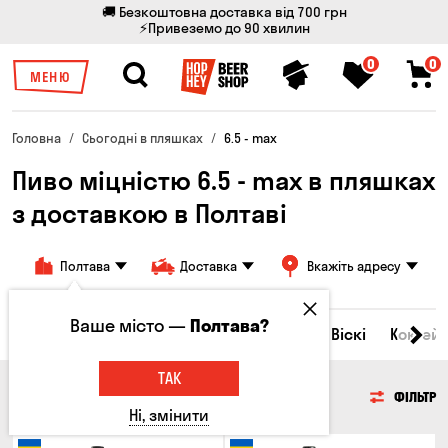
🚚 Безкоштовна доставка від 700 грн
⚡Привеземо до 90 хвилин
0
0
МЕНЮ
Головна
Сьогодні в пляшках
6.5 - max
Пиво міцністю 6.5 - max в пляшках
з доставкою в Полтаві
Полтава
Доставка
Вкажіть адресу
Ваше місто —
Полтава?
Всі товари
Пиво
Сидр
Вино
Віскі
Коктейл
ТАК
ПИВО
ФІЛЬТР
Ні, змінити