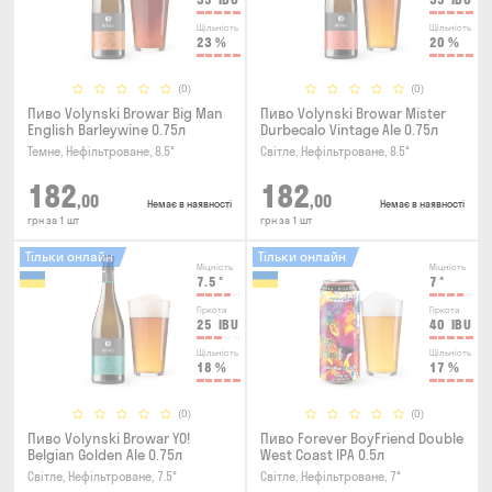
Щільність
Щільність
23
%
20
%
(0)
(0)
Пиво Volynski Browar Big Man
Пиво Volynski Browar Mister
English Barleywine 0.75л
Durbecalo Vintage Ale 0.75л
Темне, Нефільтроване, 8.5°
Світле, Нефільтроване, 8.5°
182
182
,00
,00
Немає в наявності
Немає в наявності
грн за 1 шт
грн за 1 шт
Тільки онлайн
Тільки онлайн
Міцність
Міцність
7.5
°
7
°
Гіркота
Гіркота
25
IBU
40
IBU
Щільність
Щільність
18
%
17
%
(0)
(0)
Пиво Volynski Browar YO!
Пиво Forever BoyFriend Double
Belgian Golden Ale 0.75л
West Coast IPA 0.5л
Світле, Нефільтроване, 7.5°
Світле, Нефільтроване, 7°