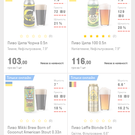
Гіркота
Гіркота
72
IBU
129
IBU
Щільність
21
%
Щільність
20
%
(0)
(2)
Пиво Ципа Чорна 0.5л
Пиво Ципа 100 0.5л
Темне, Нефільтроване, 7.9°
Напівтемне, Нефільтроване, 7.9°
103
116
,00
,00
Немає в наявності
Немає в наявності
грн за 1 шт
грн за 1 шт
Тільки онлайн
Тільки онлайн
Міцність
Міцність
7
°
6.6
°
Гіркота
Гіркота
40
IBU
18
IBU
Щільність
Щільність
18
%
16.2
%
(0)
(0)
Пиво Mikki Brew Born of
Пиво Leffe Blonde 0.5л
Coconut American Stout 0.33л
Світле, Фільтроване, 6.6°