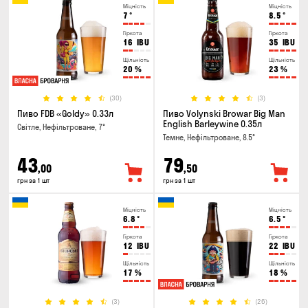
Міцність
Міцність
7
°
8.5
°
Гіркота
Гіркота
16
IBU
35
IBU
Щільність
Щільність
20
%
23
%
(30)
(3)
Пиво FDB «Goldy» 0.33л
Пиво Volynski Browar Big Man
English Barleywine 0.35л
Світле, Нефільтроване, 7°
Темне, Нефільтроване, 8.5°
43
79
,00
,50
грн за 1 шт
грн за 1 шт
Міцність
Міцність
6.8
°
6.5
°
Гіркота
Гіркота
12
IBU
22
IBU
Щільність
Щільність
17
%
18
%
(3)
(26)