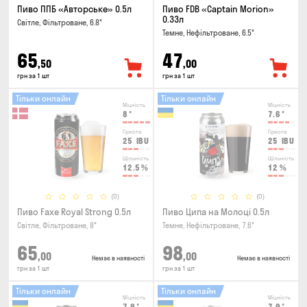
Пиво ППБ «Авторське» 0.5л
Пиво FDB «Captain Morion»
0.33л
Світле, Фільтроване, 6.8°
Темне, Нефільтроване, 6.5°
65
47
,50
,00
грн за 1 шт
грн за 1 шт
Тільки онлайн
Тільки онлайн
Міцність
Міцність
8
°
7.6
°
Гіркота
Гіркота
25
IBU
25
IBU
Щільність
Щільність
12.5
%
12
%
(0)
(0)
Пиво Faxe Royal Strong 0.5л
Пиво Ципа на Молоці 0.5л
Світле, Фільтроване, 8°
Темне, Нефільтроване, 7.6°
65
98
,00
,00
Немає в наявності
Немає в наявності
грн за 1 шт
грн за 1 шт
Тільки онлайн
Тільки онлайн
Міцність
Міцність
7.9
°
7.9
°