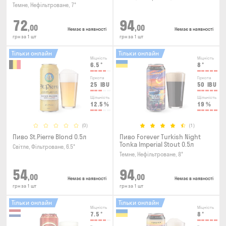
Темне, Нефільтроване, 7°
72
94
,00
,00
Немає в наявності
Немає в наявності
грн за 1 шт
грн за 1 шт
Тільки онлайн
Тільки онлайн
Міцність
Міцність
6.5
°
8
°
Гіркота
Гіркота
25
IBU
50
IBU
Щільність
Щільність
12.5
%
19
%
(0)
(1)
Пиво St.Pierre Blond 0.5л
Пиво Forever Turkish Night
Tonka Imperial Stout 0.5л
Світле, Фільтроване, 6.5°
Темне, Нефільтроване, 8°
54
94
,00
,00
Немає в наявності
Немає в наявності
грн за 1 шт
грн за 1 шт
Тільки онлайн
Тільки онлайн
Міцність
Міцність
7.5
°
8
°