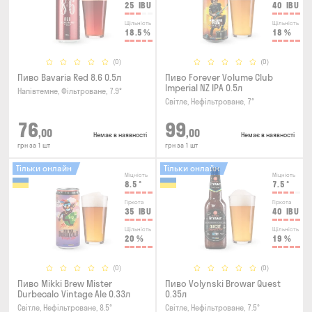
25
IBU
40
IBU
Щільність
Щільність
18.5
%
18
%
(0)
(0)
Пиво Bavaria Red 8.6 0.5л
Пиво Forever Volume Club
Imperial NZ IPA 0.5л
Напівтемне, Фільтроване, 7.9°
Світле, Нефільтроване, 7°
76
99
,00
,00
Немає в наявності
Немає в наявності
грн за 1 шт
грн за 1 шт
Тільки онлайн
Тільки онлайн
Міцність
Міцність
8.5
°
7.5
°
Гіркота
Гіркота
35
IBU
40
IBU
Щільність
Щільність
20
%
19
%
(0)
(0)
Пиво Mikki Brew Mister
Пиво Volynski Browar Quest
Durbecalo Vintage Ale 0.33л
0.35л
Світле, Нефільтроване, 8.5°
Світле, Нефільтроване, 7.5°