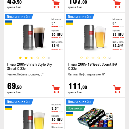
43
107
,50
,00
грн за 1 шт
грн за 1 шт
Тільки онлайн
Тільки онлайн
Міцність
Міцність
5
°
6
°
Гіркота
Гіркота
30
IBU
75
IBU
Щільність
Щільність
13
%
14.3
%
(1)
(0)
Пиво 2085-6 Irish Style Dry
Пиво 2085-19 West Coast IPA
Stout 0.33л
0.33л
Темне, Нефільтроване, 5°
Світле, Нефільтроване, 6°
69
111
,50
,00
грн за 1 шт
грн за 1 шт
Тільки онлайн
Тільки онлайн
Міцність
Новинка
5.3
°
Гіркота
30
IBU
Щільність