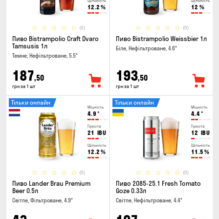
Щільність
Щільність
12.2
%
12
%
(0)
(0)
Пиво Bistrampolio Craft Dvaro
Пиво Bistrampolio Weissbier 1л
Tamsusis 1л
Біле, Нефільтроване, 4.6°
Темне, Нефільтроване, 5.5°
187
193
,50
,50
грн за 1 шт
грн за 1 шт
Тільки онлайн
Тільки онлайн
Міцність
Міцність
4.9
°
4.4
°
Гіркота
Гіркота
21
IBU
12
IBU
Щільність
Щільність
12.2
%
11.5
%
(0)
(0)
Пиво Lander Brau Premium
Пиво 2085-25.1 Fresh Tomato
Beer 0.5л
Goze 0.33л
Світле, Фільтроване, 4.9°
Світле, Нефільтроване, 4.4°