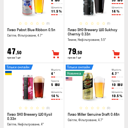
8
IBU
35
IBU
Щільність
Щільність
11.5
%
14
%
(0)
(0)
Пиво Pabst Blue Ribbon 0.5л
Пиво SHO Brewery ШО Sukhoy
Cherniy 0.33л
Світле, Фільтроване, 4.7°
Темне, Нефільтроване, 5.5°
47
79
,50
,50
грн за 1 шт
грн за 1 шт
Тільки онлайн
Тільки онлайн
Міцність
Міцність
Новинка
4
°
4.7
°
Гіркота
Гіркота
5
IBU
10
IBU
Щільність
Щільність
14
%
10.5
%
(0)
(0)
Пиво SHO Brewery ШО Kysil
Пиво Miller Genuine Draft 0.48л
0.33л
Світле, Фільтроване, 4.7°
Світле, Нефільтроване, 4°