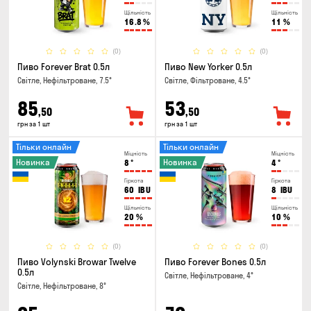
Щільність
Щільність
16.8
%
11
%
(0)
(0)
Пиво Forever Brat 0.5л
Пиво New Yorker 0.5л
Світле, Нефільтроване, 7.5°
Світле, Фільтроване, 4.5°
85
53
,50
,50
грн за 1 шт
грн за 1 шт
Тільки онлайн
Тільки онлайн
Міцність
Міцність
Новинка
Новинка
8
°
4
°
Гіркота
Гіркота
60
IBU
8
IBU
Щільність
Щільність
20
%
10
%
(0)
(0)
Пиво Volynski Browar Twelve
Пиво Forever Bones 0.5л
0.5л
Світле, Нефільтроване, 4°
Світле, Нефільтроване, 8°