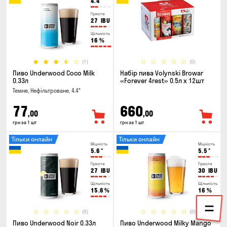
4.4
°
Гіркота
27
IBU
Щільність
16
%
(1)
(0)
Пиво Underwood Coco Milk
Набір пива Volynski Browar
0.33л
«Forever 4rest» 0.5л х 12шт
Темне, Нефільтроване, 4.4°
77
660
,00
,00
грн за 1 шт
грн за 1 шт
Тільки онлайн
Тільки онлайн
Міцність
Міцність
5.6
°
5.5
°
Гіркота
Гіркота
27
IBU
30
IBU
Щільність
Щільність
15.6
%
16
%
(0)
(0)
Пиво Underwood Noir 0.33л
Пиво Underwood Milky Mango