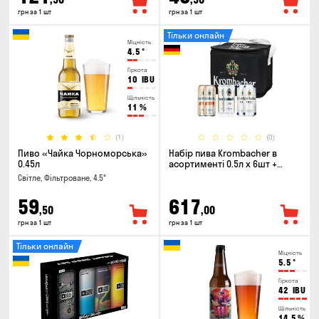
грн за 1 шт
грн за 1 шт
Тільки онлайн
Міцність
4.5
°
Гіркота
10
IBU
Щільність
11
%
(1)
(0)
Пиво «Чайка Чорноморська»
Набір пива Krombacher в
0.45л
асортименті 0.5л х 6шт +
термосумка
Світле, Фільтроване, 4.5°
59
617
,50
,00
грн за 1 шт
грн за 1 шт
Тільки онлайн
Міцність
5.5
°
Гіркота
42
IBU
Щільність
14.5
%