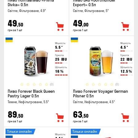
Пиво Полтавпиво «Pivna
Пиво DAB «Dortmunder
Divka» 0.5л
Export» 0.5л
Світле, Фільтроване, 4.9°
Світле, Фільтроване, 5°
49
49
,50
,00
грн за 1 шт
грн за 1 шт
Міцність
Міцність
5.5
°
4.5
°
Гіркота
Гіркота
25
IBU
22
IBU
Щільність
Щільність
16
%
12.5
%
(0)
(0)
Пиво Forever Black Queen
Пиво Forever Voyager German
Pastry Lager 0.5л
Pilsner 0.5л
Темне, Нефільтроване, 5.5°
Світле, Нефільтроване, 4.5°
89
63
,50
,50
грн за 1 шт
грн за 1 шт
Тільки онлайн
Тільки онлайн
Міцність