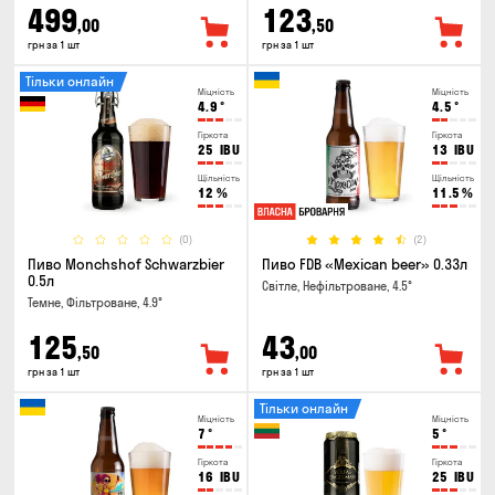
499
123
,00
,50
грн за 1 шт
грн за 1 шт
Тільки онлайн
Міцність
Міцність
4.9
°
4.5
°
Гіркота
Гіркота
25
IBU
13
IBU
Щільність
Щільність
12
%
11.5
%
(0)
(2)
Пиво Monchshof Schwarzbier
Пиво FDB «Mexican beer» 0.33л
0.5л
Світле, Нефільтроване, 4.5°
Темне, Фільтроване, 4.9°
125
43
,50
,00
грн за 1 шт
грн за 1 шт
Тільки онлайн
Міцність
Міцність
7
°
5
°
Гіркота
Гіркота
16
IBU
25
IBU