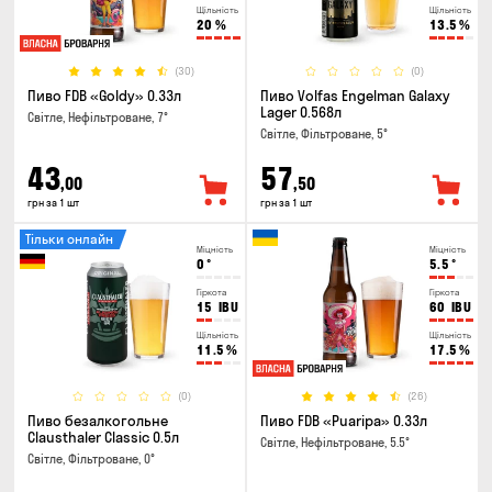
Щільність
Щільність
20
%
13.5
%
(30)
(0)
Пиво FDB «Goldy» 0.33л
Пиво Volfas Engelman Galaxy
Lager 0.568л
Світле, Нефільтроване, 7°
Світле, Фільтроване, 5°
43
57
,00
,50
грн за 1 шт
грн за 1 шт
Тільки онлайн
Міцність
Міцність
0
°
5.5
°
Гіркота
Гіркота
15
IBU
60
IBU
Щільність
Щільність
11.5
%
17.5
%
(0)
(26)
Пиво безалкогольне
Пиво FDB «Puaripa» 0.33л
Clausthaler Classic 0.5л
Світле, Нефільтроване, 5.5°
Світле, Фільтроване, 0°