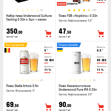
(0)
(28)
Набір пива Underwood Culture
Пиво FDB «Hopkins» 0.33л
Tasting 0.33л x 3шт + келих
Світле, Нефільтроване, 5.5°
350
47
,00
,50
грн за 1 шт
грн за 1 шт
Топ продажів
Тільки онлайн
Міцність
Міцність
5
°
0.5
°
Гіркота
Гіркота
18
IBU
40
IBU
Щільність
Щільність
11
%
11
%
(0)
(0)
Пиво Stella Artois 0.5л
Пиво безалкогольне
Underwood Pure IPA 0.33л
Світле, Фільтроване, 5°
Світле, Нефільтроване, 0.5°
69
90
,50
,00
грн за 1 шт
грн за 1 шт