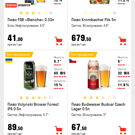
12
%
11.2
%
(2)
(0)
Пиво FDB «Blanche» 0.33л
Пиво Krombacher Pils 5л
Біле, Нефільтроване, 4.5°
Світле, Фільтроване, 4.8°
41
679
,00
,50
грн за 1 шт
грн за 1 шт
Топ продажів
Топ продажів
Міцність
Міцність
5.7
°
5
°
Гіркота
Гіркота
45
IBU
32
IBU
Щільність
Щільність
15
%
11.9
%
(1)
(1)
Пиво Volynski Browar Forest
Пиво Budweiser Budvar Czech
IPA 0.5л
Lager 0.5л
Світле, Нефільтроване, 5.7°
Світле, Фільтроване, 5°
89
67
,50
,50
грн за 1 шт
грн за 1 шт