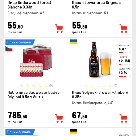
Пиво Underwood Forest
Пиво «Lowenbrau Original»
Blanche 0.33л
0.5л
Біле, Нефільтроване, 4.6°
Світле, Фільтроване, 5.1°
55
55
,50
,50
грн за 1 шт
грн за 1 шт
Тільки онлайн
Міцність
4.4
°
Гіркота
12
IBU
Щільність
12
%
(0)
(0)
Набір пива Budweiser Budvar
Пиво Volynski Browar «Amber»
Original 0.5л х 8шт +
0.35л
термосумка
Світле, Нефільтроване, 4.4°
785
67
,50
,50
грн за 1 шт
грн за 1 шт
Тільки онлайн
Міцність