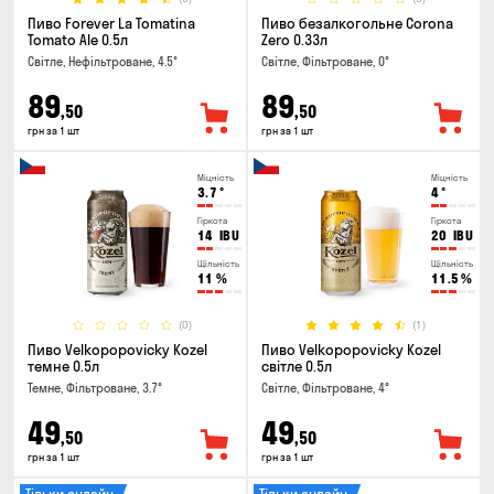
Пиво Forever La Tomatina
Пиво безалкогольне Corona
Tomato Ale 0.5л
Zero 0.33л
Світле, Нефільтроване, 4.5°
Світле, Фільтроване, 0°
89
89
,50
,50
грн за 1 шт
грн за 1 шт
Міцність
Міцність
3.7
°
4
°
Гіркота
Гіркота
14
IBU
20
IBU
Щільність
Щільність
11
%
11.5
%
(0)
(1)
Пиво Velkopopovicky Kozel
Пиво Velkopopovicky Kozel
темне 0.5л
світле 0.5л
Темне, Фільтроване, 3.7°
Світле, Фільтроване, 4°
49
49
,50
,50
грн за 1 шт
грн за 1 шт
Тільки онлайн
Тільки онлайн