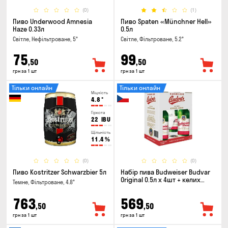
(0)
(1)
Пиво Underwood Amnesia
Пиво Spaten «Münchner Hell»
Haze 0.33л
0.5л
Світле, Нефільтроване, 5°
Світле, Фільтроване, 5.2°
75
99
,50
,50
грн за 1 шт
грн за 1 шт
Тільки онлайн
Тільки онлайн
Міцність
4.8
°
Гіркота
22
IBU
Щільність
11.4
%
(0)
(0)
Пиво Kostritzer Schwarzbier 5л
Набір пива Budweiser Budvar
Original 0.5л х 4шт + келих
Темне, Фільтроване, 4.8°
0.33л
763
569
,50
,50
грн за 1 шт
грн за 1 шт