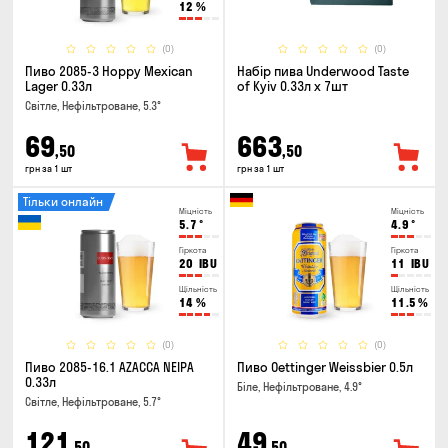
12
%
(0)
(0)
Пиво 2085-3 Hoppy Mexican
Набір пива Underwood Taste
Lager 0.33л
of Kyiv 0.33л x 7шт
Світле, Нефільтроване, 5.3°
69
663
,50
,50
грн за 1 шт
грн за 1 шт
Тільки онлайн
Міцність
Міцність
5.7
°
4.9
°
Гіркота
Гіркота
20
IBU
11
IBU
Щільність
Щільність
14
%
11.5
%
(0)
(0)
Пиво 2085-16.1 AZACCA NEIPA
Пиво Oettinger Weissbier 0.5л
0.33л
Біле, Нефільтроване, 4.9°
Світле, Нефільтроване, 5.7°
121
49
,50
,50