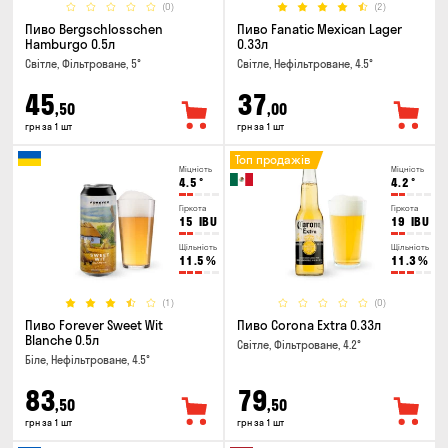
(0)
(2)
Пиво Bergschlosschen
Пиво Fanatic Mexican Lager
Hamburgo 0.5л
0.33л
Світле, Фільтроване, 5°
Світле, Нефільтроване, 4.5°
45
37
,50
,00
грн за 1 шт
грн за 1 шт
Топ продажів
Міцність
Міцність
4.5
°
4.2
°
Гіркота
Гіркота
15
IBU
19
IBU
Щільність
Щільність
11.5
%
11.3
%
(1)
(0)
Пиво Forever Sweet Wit
Пиво Corona Extra 0.33л
Blanche 0.5л
Світле, Фільтроване, 4.2°
Біле, Нефільтроване, 4.5°
83
79
,50
,50
грн за 1 шт
грн за 1 шт