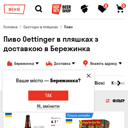
0
0
МЕНЮ
Головна
Сьогодні в пляшках
Пиво
Пиво Oettinger в пляшках з
доставкою в Бережинка
Бережинка
Доставка
Вкажіть адресу
Ваше місто —
Бережинка?
Всі товари
Пиво
Сидр
Вино
Віскі
Коктейл
ТАК
ПИВО
ФІЛЬТР
Ні, змінити
Тільки онлайн
Міцність
4.7
°