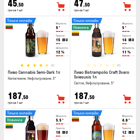
45
47
,50
,50
грн за 1 шт
грн за 1 шт
Тільки онлайн
Тільки онлайн
Міцність
Міцність
Новинка
5
°
5
°
Гіркота
Гіркота
15
IBU
14
IBU
Щільність
Щільність
12
%
11
%
(3)
(0)
Пиво Cannabis Semi-Dark 1л
Пиво Bistrampolio Craft Dvaro
Sviesusis 1л
Напівтемне, Нефільтроване, 5°
Світле, Нефільтроване, 5°
187
187
,50
,50
грн за 1 шт
грн за 1 шт
Тільки онлайн
Тільки онлайн
Міцність
Міцність
Новинка
5.5
°
4.6
°
Гіркота
Гіркота
16
IBU
12
IBU