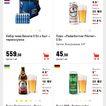
4.8
°
Гіркота
23
IBU
Щільність
11.8
%
(0)
(0)
Набір пива Bavaria 0.5л х 6шт +
Пиво «Paderborner Pilsner»
термосумка
0.5л
Світле, Фільтроване, 4.8°
559
45
,50
,50
грн за 1 шт
грн за 1 шт
Міцність
Міцність
4.9
°
5
°
Гіркота
Гіркота
10
IBU
23
IBU
Щільність
Щільність
11
%
11.8
%
(3)
(0)