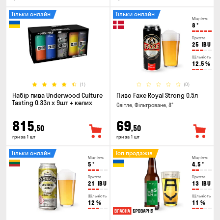
Тільки онлайн
Тільки онлайн
Міцність
8
°
Гіркота
25
IBU
Щільність
12.5
%
(1)
(0)
Набір пива Underwood Culture
Пиво Faxe Royal Strong 0.5л
Tasting 0.33л x 9шт + келих
Світле, Фільтроване, 8°
815
69
,50
,50
грн за 1 шт
грн за 1 шт
Тільки онлайн
Топ продажів
Міцність
Міцність
5
°
4.5
°
Гіркота
Гіркота
21
IBU
13
IBU
Щільність
Щільність
12
%
11
%