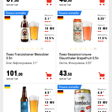
,00
,50
грн за 1 шт
грн за 1 шт
Тільки онлайн
Тільки онлайн
Міцність
Міцність
5.1
°
0.25
°
Гіркота
Гіркота
18
IBU
15
IBU
Щільність
Щільність
12.5
%
11.5
%
(0)
(0)
Пиво Franziskaner Weissbier
Пиво безалкогольне
0.5л
Clausthaler Grapefruit 0.5л
Біле, Нефільтроване, 5.1°
Світле, Фільтроване, 0.25°
101
43
,00
,50
грн за 1 шт
грн за 1 шт
Тільки онлайн
Міцність
Міцність
4.5
°
4.8
°
Гіркота
Гіркота
13
IBU
23
IBU
Щільність
Щільність