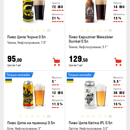
Гіркота
Гіркота
72
IBU
14
IBU
Щільність
Щільність
21
%
13
%
(0)
(0)
Пиво Ципа Чорна 0.5л
Пиво Kapuziner Weissbier
Dunkel 0.5л
Темне, Нефільтроване, 7.9°
Темне, Нефільтроване, 5.1°
95
129
,00
,50
грн за 1 шт
грн за 1 шт
Тільки онлайн
Тільки онлайн
Міцність
Міцність
5
°
5.5
°
Гіркота
Гіркота
12
IBU
36
IBU
Щільність
Щільність
11.5
%
13
%
(0)
(0)
Пиво Ципа на пшениці 0.5л
Пиво Ципа Квітка IPL 0.5л
Біле, Нефільтроване, 5°
Світле, Нефільтроване, 5.5°