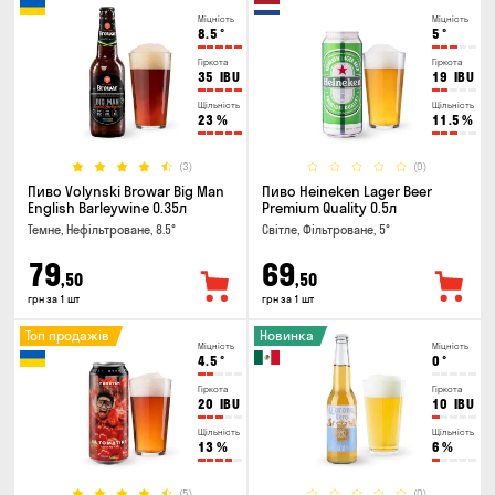
Міцність
Міцність
8.5
°
5
°
Гіркота
Гіркота
35
IBU
19
IBU
Щільність
Щільність
23
%
11.5
%
(3)
(0)
Пиво Volynski Browar Big Man
Пиво Heineken Lager Beer
English Barleywine 0.35л
Premium Quality 0.5л
Темне, Нефільтроване, 8.5°
Світле, Фільтроване, 5°
79
69
,50
,50
грн за 1 шт
грн за 1 шт
Топ продажів
Новинка
Міцність
Міцність
4.5
°
0
°
Гіркота
Гіркота
20
IBU
10
IBU
Щільність
Щільність
13
%
6
%
(5)
(0)