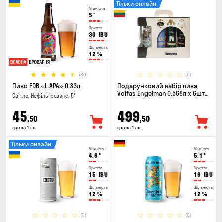
Тільки онлайн
Міцність
5
°
Гіркота
30
IBU
Щільність
12
%
(30)
(0)
Пиво FDB «L.APA» 0.33л
Подарунковий набір пива
Volfas Engelman 0.568л x 6шт +
Світле, Нефільтроване, 5°
келих 0.568л
45
499
,50
,50
грн за 1 шт
грн за 1 шт
Тільки онлайн
Міцність
Міцність
4.6
°
5.1
°
Гіркота
Гіркота
15
IBU
19
IBU
Щільність
Щільність
12
%
12
%
(0)
(0)