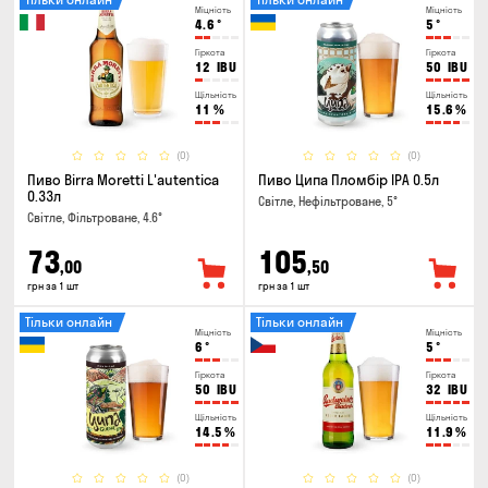
Міцність
Міцність
4.6
°
5
°
Гіркота
Гіркота
12
IBU
50
IBU
Щільність
Щільність
11
%
15.6
%
(0)
(0)
Пиво Birra Moretti L'autentica
Пиво Ципа Пломбір IPA 0.5л
0.33л
Світле, Нефільтроване, 5°
Світле, Фільтроване, 4.6°
73
105
,00
,50
грн за 1 шт
грн за 1 шт
Тільки онлайн
Тільки онлайн
Міцність
Міцність
6
°
5
°
Гіркота
Гіркота
50
IBU
32
IBU
Щільність
Щільність
14.5
%
11.9
%
(0)
(0)