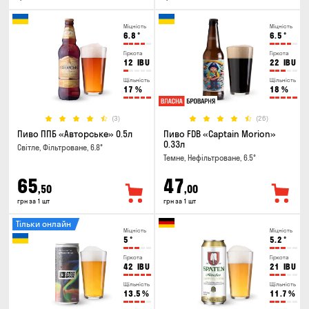
Міцність
Міцність
6.8
°
6.5
°
Гіркота
Гіркота
12
IBU
22
IBU
Щільність
Щільність
17
%
18
%
(3)
(26)
Пиво ППБ «Авторське» 0.5л
Пиво FDB «Captain Morion»
0.33л
Світле, Фільтроване, 6.8°
Темне, Нефільтроване, 6.5°
65
47
,50
,00
грн за 1 шт
грн за 1 шт
Тільки онлайн
Міцність
Міцність
5
°
5.2
°
Гіркота
Гіркота
42
IBU
21
IBU
Щільність
Щільність
13.5
%
11.7
%