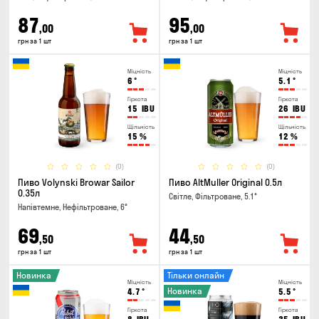
87
95
,00
,00
грн за 1 шт
грн за 1 шт
Міцність
Міцність
6
°
5.1
°
Гіркота
Гіркота
15
IBU
26
IBU
Щільність
Щільність
15
%
12
%
(0)
(0)
Пиво Volynski Browar Sailor
Пиво AltMuller Original 0.5л
0.35л
Світле, Фільтроване, 5.1°
Напівтемне, Нефільтроване, 6°
69
44
,50
,50
грн за 1 шт
грн за 1 шт
Новинка
Тільки онлайн
Міцність
Міцність
Новинка
4.7
°
5.5
°
Гіркота
Гіркота