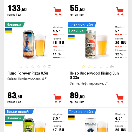
133
55
,50
,50
грн за 1 шт
грн за 1 шт
Новинка
Тільки онлайн
Міцність
Міцність
Новинка
4.5
°
5
°
Гіркота
Гіркота
15
IBU
20
IBU
Щільність
Щільність
11
%
12
%
(0)
(0)
Пиво Forever Pizza 0.5л
Пиво Underwood Rising Sun
0.33л
Світле, Нефільтроване, 4.5°
Світле, Нефільтроване, 5°
83
89
,50
,50
грн за 1 шт
грн за 1 шт
Тільки онлайн
Тільки онлайн
Міцність
Міцність
Новинка
7.5
°
4.5
°
Гіркота
Гіркота
17
IBU
20
IBU