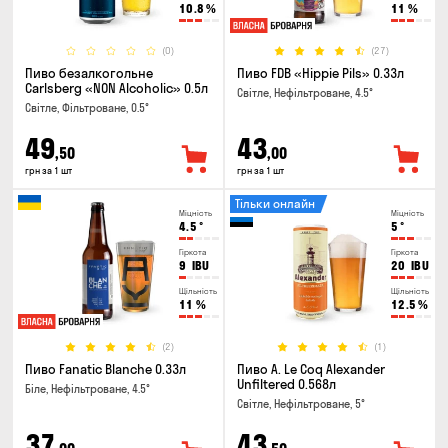
10.8
%
11
%
(0)
(27)
Пиво безалкогольне
Пиво FDB «Hippie Pils» 0.33л
Carlsberg «NON Alcoholic» 0.5л
Світле, Нефільтроване, 4.5°
Світле, Фільтроване, 0.5°
49
43
,50
,00
грн за 1 шт
грн за 1 шт
Тільки онлайн
Міцність
Міцність
4.5
°
5
°
Гіркота
Гіркота
9
IBU
20
IBU
Щільність
Щільність
11
%
12.5
%
(2)
(1)
Пиво Fanatic Blanche 0.33л
Пиво A. Le Coq Alexander
Unfiltered 0.568л
Біле, Нефільтроване, 4.5°
Світле, Нефільтроване, 5°
37
43