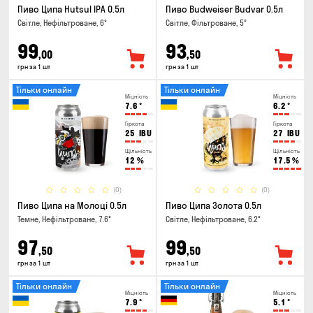
Пиво Ципа Hutsul IPA 0.5л
Пиво Budweiser Budvar 0.5л
Світле, Нефільтроване, 6°
Світле, Фільтроване, 5°
99
93
,00
,50
грн за 1 шт
грн за 1 шт
Тільки онлайн
Тільки онлайн
Міцність
Міцність
7.6
°
6.2
°
Гіркота
Гіркота
25
IBU
27
IBU
Щільність
Щільність
12
%
17.5
%
(0)
(0)
Пиво Ципа на Молоці 0.5л
Пиво Ципа Золота 0.5л
Темне, Нефільтроване, 7.6°
Світле, Нефільтроване, 6.2°
97
99
,50
,50
грн за 1 шт
грн за 1 шт
Тільки онлайн
Тільки онлайн
Міцність
Міцність
7.9
°
5.1
°