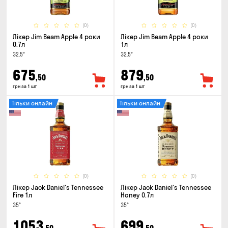
(0)
(0)
Лікер Jim Beam Apple 4 роки
Лікер Jim Beam Apple 4 роки
0.7л
1л
32.5°
32.5°
675
879
,50
,50
грн за 1 шт
грн за 1 шт
Тільки онлайн
Тільки онлайн
(0)
(0)
Лікер Jack Daniel's Tennessee
Лікер Jack Daniel's Tennessee
Fire 1л
Honey 0.7л
35°
35°
1053
699