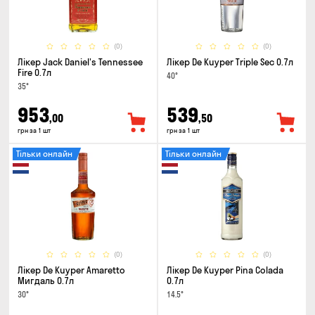
(0)
(0)
Лікер Jack Daniel's Tennessee
Лікер De Kuyper Triple Sec 0.7л
Fire 0.7л
40°
35°
953
539
,00
,50
грн за 1 шт
грн за 1 шт
Тільки онлайн
Тільки онлайн
(0)
(0)
Лікер De Kuyper Amaretto
Лікер De Kuyper Pina Colada
Мигдаль 0.7л
0.7л
30°
14.5°