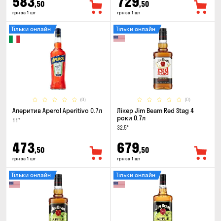
583
729
,50
,50
грн за 1 шт
грн за 1 шт
Тільки онлайн
Тільки онлайн
(0)
(0)
Аперитив Aperol Aperitivo 0.7л
Лікер Jim Beam Red Stag 4
роки 0.7л
11°
32.5°
473
679
,50
,50
грн за 1 шт
грн за 1 шт
Тільки онлайн
Тільки онлайн