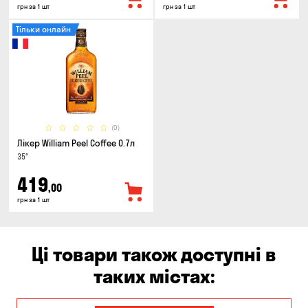
грн за 1 шт
грн за 1 шт
Тільки онлайн
(0)
Лікер William Peel Coffee 0.7л
35°
419
,00
грн за 1 шт
Ці товари також доступні в
таких містах: