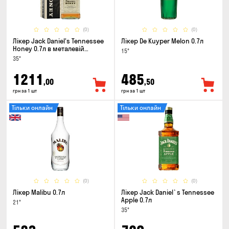
(0)
(0)
Лікер Jack Daniel's Tennessee
Лікер De Kuyper Melon 0.7л
Honey 0.7л в металевій
15°
коробці
35°
1211
485
,00
,50
грн за 1 шт
грн за 1 шт
Тільки онлайн
Тільки онлайн
(0)
(0)
Лікер Malibu 0.7л
Лікер Jack Daniel`s Tennessee
Apple 0.7л
21°
35°