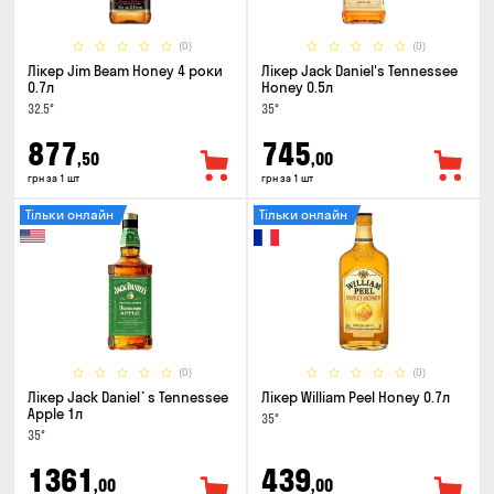
(0)
(0)
Лікер Jim Beam Honey 4 роки
Лікер Jack Daniel's Tennessee
0.7л
Honey 0.5л
32.5°
35°
877
745
,50
,00
грн за 1 шт
грн за 1 шт
Тільки онлайн
Тільки онлайн
(0)
(0)
Лікер Jack Daniel`s Tennessee
Лікер William Peel Honey 0.7л
Apple 1л
35°
35°
1361
439
,00
,00