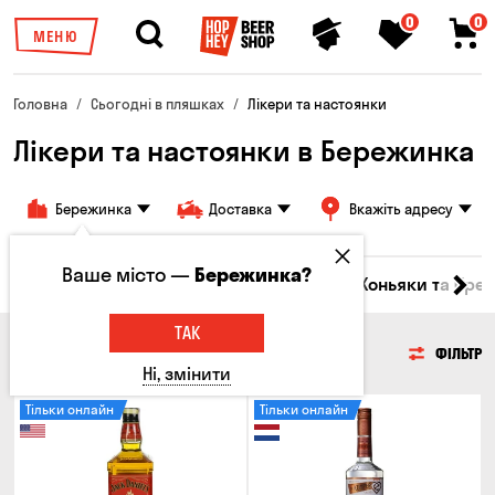
0
0
МЕНЮ
Головна
Сьогодні в пляшках
Лікери та настоянки
Лікери та настоянки в Бережинка
Бережинка
Доставка
Вкажіть адресу
Ваше місто —
Бережинка?
Горілка
Соджу
Лікери та настоянки
Коньяки та брен
ТАК
ЛІКЕРИ ТА НАСТОЯНКИ
ФІЛЬТР
Ні, змінити
Тільки онлайн
Тільки онлайн