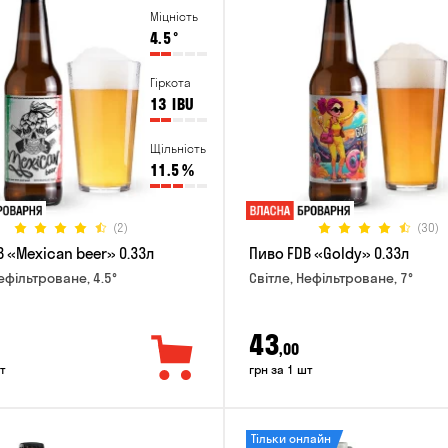
Міцність
4.5
°
Гіркота
13
IBU
Щільність
11.5
%
(2)
(30)
 «Mexican beer» 0.33л
Пиво FDB «Goldy» 0.33л
ефільтроване, 4.5°
Світле, Нефільтроване, 7°
43
,00
т
грн за 1 шт
Тільки онлайн