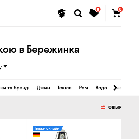
0
0
вкою в Бережинка
у
ки та бренді
Джин
Текіла
Ром
Вода
Енергетичн
ФІЛЬТР
Тільки онлайн