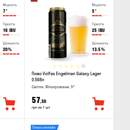
Міцність
Міцність
7
°
5
°
Гіркота
Гіркота
16
IBU
25
IBU
Щільність
Щільність
20
%
13.5
%
(0)
Пиво Volfas Engelman Galaxy Lager
0.568л
Світле, Фільтроване, 5°
57
,50
грн за 1 шт
Тільки онлайн