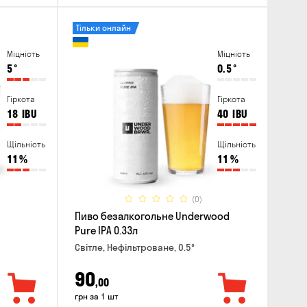
Тільки онлайн
Міцність
Міцність
5
°
0.5
°
Гіркота
Гіркота
18
IBU
40
IBU
Щільність
Щільність
11
%
11
%
(0)
Пиво безалкогольне Underwood
Pure IPA 0.33л
Світле, Нефільтроване, 0.5°
90
,00
грн за 1 шт