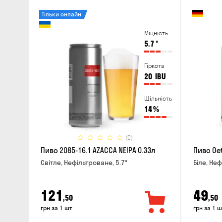
Тільки онлайн
Міцність
5.7
°
Гіркота
20
IBU
Щільність
14
%
(0)
Пиво 2085-16.1 AZACCA NEIPA 0.33л
Пиво Oet
Світле, Нефільтроване, 5.7°
Біле, Неф
121
49
,50
,50
грн за 1 шт
грн за 1 ш