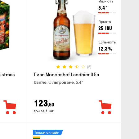
Міцність
5.4
°
Гіркота
25
IBU
Щільність
12.3
%
(2)
ristmas
Пиво Monchshof Landbier 0.5л
Світле, Фільтроване, 5.4°
123
,50
грн за 1 шт
Тільки онлайн