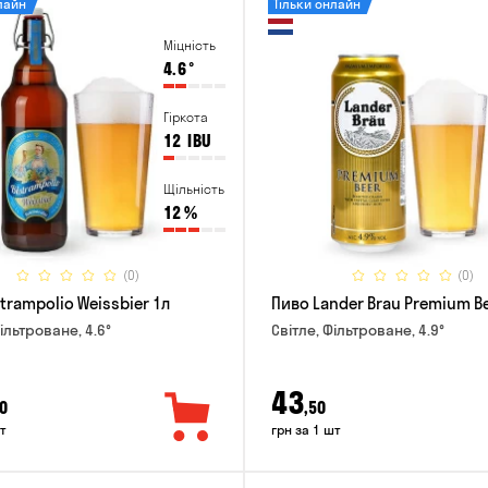
лайн
Тільки онлайн
Міцність
4.6
°
Гіркота
12
IBU
Щільність
12
%
(0)
(0)
trampolio Weissbier 1л
Пиво Lander Brau Premium Be
ільтроване, 4.6°
Світле, Фільтроване, 4.9°
43
0
,50
т
грн за 1 шт