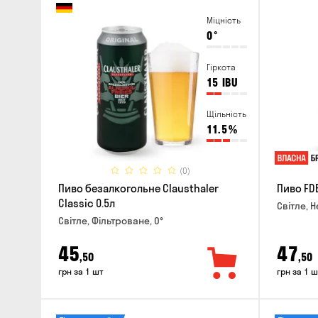
Міцність
0
°
Гіркота
15
IBU
Щільність
11.5
%
(0)
Пиво безалкогольне Clausthaler
Пиво FDB
Classic 0.5л
Світле, Н
Світле, Фільтроване, 0°
45
47
,50
,50
грн за 1 шт
грн за 1 ш