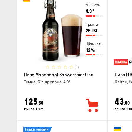
Міцність
4.9
°
Гіркота
25
IBU
Щільність
12
%
(0)
Пиво Monchshof Schwarzbier 0.5л
Пиво FDB
Темне, Фільтроване, 4.9°
Світле, Н
125
43
,50
,00
грн за 1 шт
грн за 1 ш
Тільки онлайн