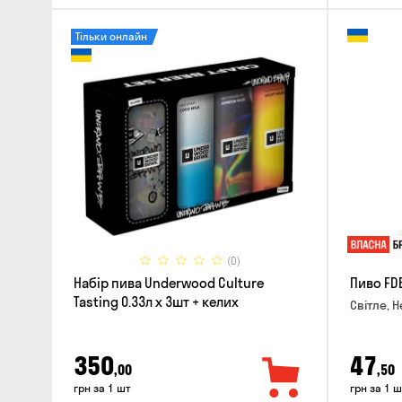
Тільки онлайн
(0)
Набір пива Underwood Culture
Пиво FD
Tasting 0.33л x 3шт + келих
Світле, Н
350
47
,00
,50
грн за 1 шт
грн за 1 ш