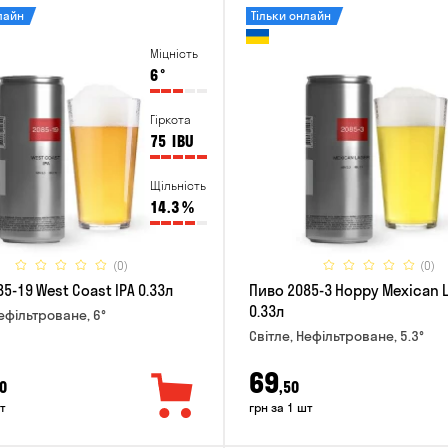
лайн
Тільки онлайн
Міцність
6
°
Гіркота
75
IBU
Щільність
14.3
%
(0)
(0)
5-19 West Coast IPA 0.33л
Пиво 2085-3 Hoppy Mexican 
0.33л
Нефільтроване, 6°
Світле, Нефільтроване, 5.3°
69
0
,50
т
грн за 1 шт