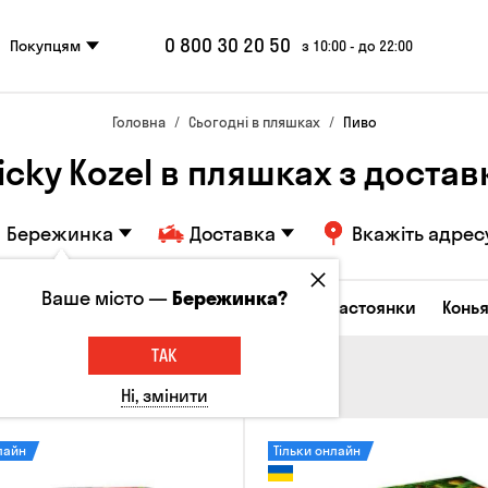
0 800 30 20 50
Покупцям
з 10:00 - до 22:00
Головна
Сьогодні в пляшках
Пиво
icky Kozel в пляшках з доста
Бережинка
Доставка
Вкажіть адрес
Ваше місто —
Бережинка?
октейлі
Горілка
Соджу
Лікери та настоянки
Конья
ТАК
Ні, змінити
лайн
Тільки онлайн