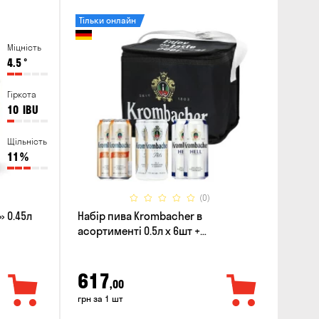
Тільки онлайн
Міцність
4.5
°
Гіркота
10
IBU
Щільність
11
%
(0)
 0.45л
Набір пива Krombacher в
асортименті 0.5л х 6шт +
термосумка
617
,00
грн за 1 шт