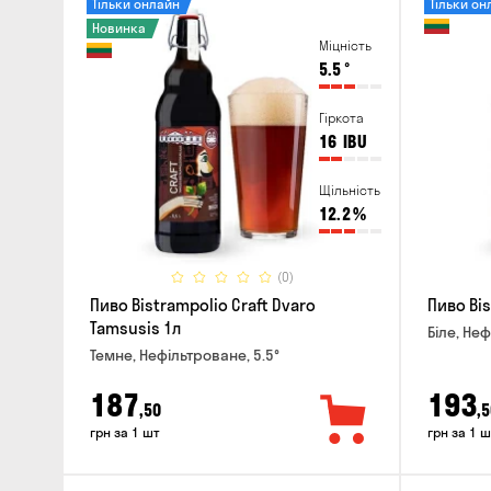
Тільки онлайн
Тільки он
Новинка
Міцність
5.5
°
Гіркота
16
IBU
Щільність
12.2
%
(0)
Пиво Bistrampolio Craft Dvaro
Пиво Bis
Tamsusis 1л
Біле, Неф
Темне, Нефільтроване, 5.5°
187
193
,50
,5
грн за 1 шт
грн за 1 ш