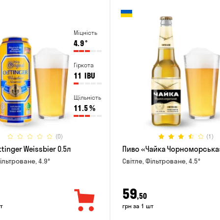
Міцність
4.9
°
Гіркота
11
IBU
Щільність
11.5
%
(0)
(1)
tinger Weissbier 0.5л
Пиво «Чайка Чорноморська»
ільтроване, 4.9°
Світле, Фільтроване, 4.5°
59
,50
т
грн за 1 шт