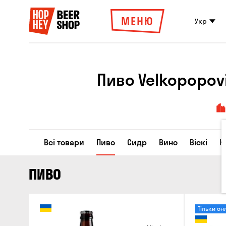
МЕНЮ
Укр
Пиво Velkopopov
Всі товари
Пиво
Сидр
Вино
Віскі
К
ПИВО
Тільки он