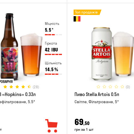
Топ продажів
Міцність
5.5
°
Гіркота
42
IBU
Щільність
14.5
%
(28)
(0)
B «Hopkins» 0.33л
Пиво Stella Artois 0.5л
ефільтроване, 5.5°
Світле, Фільтроване, 5°
69
,50
т
грн за 1 шт