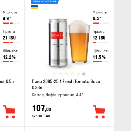
Тільки онлайн
Міцність
Міцність
4.9
°
4.4
°
Гіркота
Гіркота
21
IBU
12
IBU
Щільність
Щільність
12.2
%
11.5
%
(0)
er 0.5л
Пиво 2085-25.1 Fresh Tomato Goze
0.33л
Світле, Нефільтроване, 4.4°
107
,00
грн за 1 шт