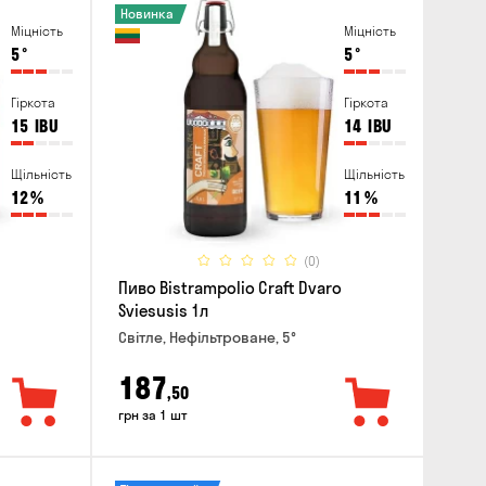
Новинка
Міцність
Міцність
5
°
5
°
Гіркота
Гіркота
15
IBU
14
IBU
Щільність
Щільність
12
%
11
%
(0)
Пиво Bistrampolio Craft Dvaro
Sviesusis 1л
Світле, Нефільтроване, 5°
187
,50
грн за 1 шт