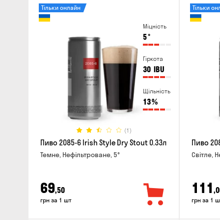
Тільки онлайн
Тільки он
Міцність
5
°
Гіркота
30
IBU
Щільність
13
%
(1)
Пиво 2085-6 Irish Style Dry Stout 0.33л
Пиво 208
Темне, Нефільтроване, 5°
Світле, 
69
111
,50
,0
грн за 1 шт
грн за 1 ш