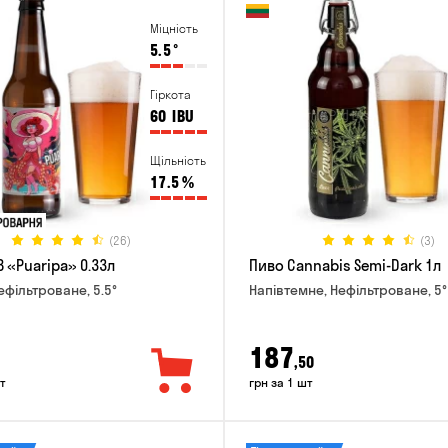
Міцність
5.5
°
Гіркота
60
IBU
Щільність
17.5
%
(26)
(3)
 «Puaripa» 0.33л
Пиво Cannabis Semi-Dark 1л
ефільтроване, 5.5°
Напівтемне, Нефільтроване, 5°
187
,50
т
грн за 1 шт