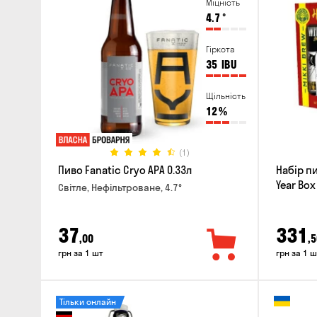
Міцність
4.7
°
Гіркота
35
IBU
Щільність
12
%
(1)
Пиво Fanatic Cryo APA 0.33л
Набір п
Year Box
Світле, Нефільтроване, 4.7°
37
331
,00
,5
грн за 1 шт
грн за 1 ш
Тільки онлайн