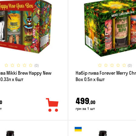
(0)
(0)
ива Mikki Brew Happy New
Набір пива Forever Merry Ch
 0.33л x 6шт
Box 0.5л x 6шт
499
0
,00
т
грн за 1 шт