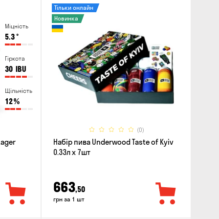
Тільки онлайн
Новинка
Міцність
5.3
°
Гіркота
30
IBU
Щільність
12
%
(0)
Lager
Набір пива Underwood Taste of Kyiv
0.33л x 7шт
663
,50
грн за 1 шт