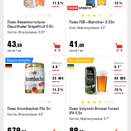
11.5
%
12
%
(0)
(2)
Пиво безалкогольне
Пиво FDB «Blanche» 0.33л
Clausthaler Grapefruit 0.5л
Біле, Нефільтроване, 4.5°
Світле, Фільтроване, 0.25°
43
41
,50
,00
грн за 1 шт
грн за 1 шт
Тільки онлайн
Топ продажів
Міцність
Міцність
4.8
°
5.7
°
Гіркота
Гіркота
23
IBU
45
IBU
Щільність
Щільність
11.2
%
15
%
(0)
(1)
Пиво Krombacher Pils 5л
Пиво Volynski Browar Forest
IPA 0.5л
Світле, Фільтроване, 4.8°
Світле, Нефільтроване, 5.7°
679
89