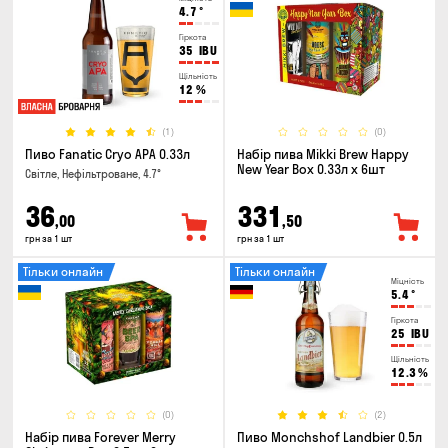
4.7
°
Гіркота
35
IBU
Щільність
12
%
(1)
(0)
Пиво Fanatic Cryo APA 0.33л
Набір пива Mikki Brew Happy
New Year Box 0.33л x 6шт
Світле, Нефільтроване, 4.7°
36
331
,00
,50
грн за 1 шт
грн за 1 шт
Тільки онлайн
Тільки онлайн
Міцність
5.4
°
Гіркота
25
IBU
Щільність
12.3
%
(0)
(2)
Набір пива Forever Merry
Пиво Monchshof Landbier 0.5л