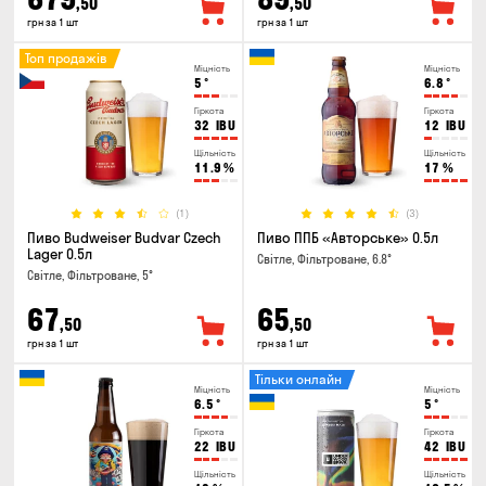
,50
,50
грн за 1 шт
грн за 1 шт
Топ продажів
Міцність
Міцність
5
°
6.8
°
Гіркота
Гіркота
32
IBU
12
IBU
Щільність
Щільність
11.9
%
17
%
(1)
(3)
Пиво Budweiser Budvar Czech
Пиво ППБ «Авторське» 0.5л
Lager 0.5л
Світле, Фільтроване, 6.8°
Світле, Фільтроване, 5°
67
65
,50
,50
грн за 1 шт
грн за 1 шт
Тільки онлайн
Міцність
Міцність
6.5
°
5
°
Гіркота
Гіркота
22
IBU
42
IBU
Щільність
Щільність