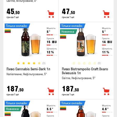
Світле, Фільтроване, 0°
45
47
,50
,50
грн за 1 шт
грн за 1 шт
Тільки онлайн
Тільки онлайн
Міцність
Міцність
Новинка
5
°
5
°
Гіркота
Гіркота
15
IBU
14
IBU
Щільність
Щільність
12
%
11
%
(3)
(0)
Пиво Cannabis Semi-Dark 1л
Пиво Bistrampolio Craft Dvaro
Sviesusis 1л
Напівтемне, Нефільтроване, 5°
Світле, Нефільтроване, 5°
187
187
,50
,50
грн за 1 шт
грн за 1 шт
Тільки онлайн
Тільки онлайн
Міцність
Міцність
Новинка
5.5
°
4.6
°
Гіркота
Гіркота