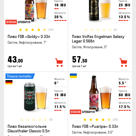
Гіркота
Гіркота
16
IBU
25
IBU
Щільність
Щільність
20
%
13.5
%
(30)
(0)
Пиво FDB «Goldy» 0.33л
Пиво Volfas Engelman Galaxy
Lager 0.568л
Світле, Нефільтроване, 7°
Світле, Фільтроване, 5°
43
57
,00
,50
грн за 1 шт
грн за 1 шт
Тільки онлайн
Міцність
Міцність
0
°
5.5
°
Гіркота
Гіркота
15
IBU
60
IBU
Щільність
Щільність
11.5
%
17.5
%
(0)
(26)
Пиво безалкогольне
Пиво FDB «Puaripa» 0.33л
Clausthaler Classic 0.5л
Світле, Нефільтроване, 5.5°