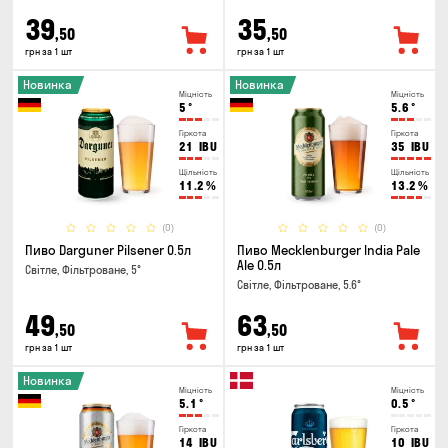
39
35
,50
,50
грн за 1 шт
грн за 1 шт
Новинка
Новинка
Міцність
Міцність
5
°
5.6
°
Гіркота
Гіркота
21
IBU
35
IBU
Щільність
Щільність
11.2
%
13.2
%
(0)
(0)
Пиво Darguner Pilsener 0.5л
Пиво Mecklenburger India Pale
Ale 0.5л
Світле, Фільтроване, 5°
Світле, Фільтроване, 5.6°
49
63
,50
,50
грн за 1 шт
грн за 1 шт
Новинка
Міцність
Міцність
5.1
°
0.5
°
Гіркота
Гіркота
14
IBU
10
IBU