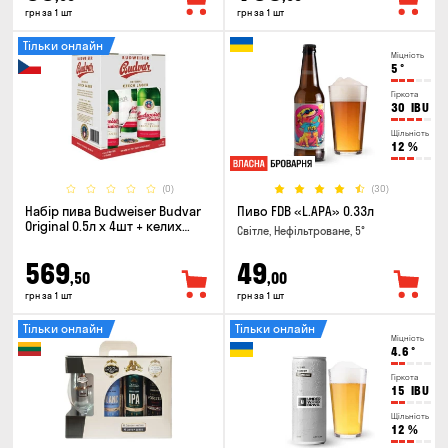
грн за 1 шт
грн за 1 шт
Тільки онлайн
Міцність
5
°
Гіркота
30
IBU
Щільність
12
%
(0)
(30)
Набір пива Budweiser Budvar
Пиво FDB «L.APA» 0.33л
Original 0.5л х 4шт + келих
Світле, Нефільтроване, 5°
0.33л
569
49
,50
,00
грн за 1 шт
грн за 1 шт
Тільки онлайн
Тільки онлайн
Міцність
4.6
°
Гіркота
15
IBU
Щільність
12
%