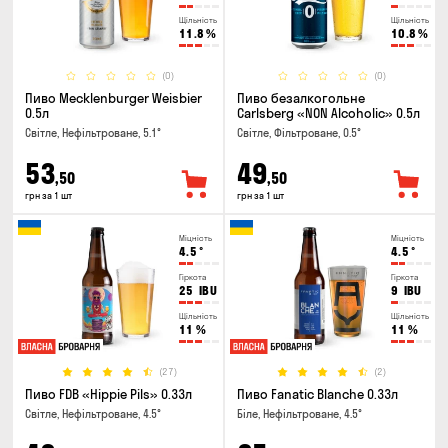
Щільність
Щільність
11.8
%
10.8
%
(0)
(0)
Пиво Mecklenburger Weisbier
Пиво безалкогольне
0.5л
Carlsberg «NON Alcoholic» 0.5л
Світле, Нефільтроване, 5.1°
Світле, Фільтроване, 0.5°
53
49
,50
,50
грн за 1 шт
грн за 1 шт
Міцність
Міцність
4.5
°
4.5
°
Гіркота
Гіркота
25
IBU
9
IBU
Щільність
Щільність
11
%
11
%
(27)
(2)
Пиво FDB «Hippie Pils» 0.33л
Пиво Fanatic Blanche 0.33л
Світле, Нефільтроване, 4.5°
Біле, Нефільтроване, 4.5°