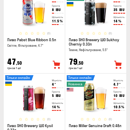
Гіркота
Гіркота
8
IBU
35
IBU
Щільність
Щільність
11.5
%
14
%
(0)
(0)
Пиво Pabst Blue Ribbon 0.5л
Пиво SHO Brewery ШО Sukhoy
Cherniy 0.33л
Світле, Фільтроване, 4.7°
Темне, Нефільтроване, 5.5°
47
79
,50
,50
грн за 1 шт
грн за 1 шт
Тільки онлайн
Тільки онлайн
Міцність
Міцність
Новинка
4
°
4.7
°
Гіркота
Гіркота
5
IBU
10
IBU
Щільність
Щільність
14
%
10.5
%
(0)
(0)
Пиво SHO Brewery ШО Kysil
Пиво Miller Genuine Draft 0.48л