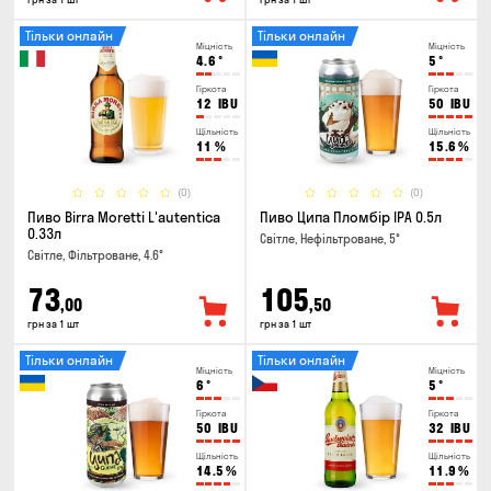
Тільки онлайн
Тільки онлайн
Міцність
Міцність
4.6
°
5
°
Гіркота
Гіркота
12
IBU
50
IBU
Щільність
Щільність
11
%
15.6
%
(0)
(0)
Пиво Birra Moretti L'autentica
Пиво Ципа Пломбір IPA 0.5л
0.33л
Світле, Нефільтроване, 5°
Світле, Фільтроване, 4.6°
73
105
,00
,50
грн за 1 шт
грн за 1 шт
Тільки онлайн
Тільки онлайн
Міцність
Міцність
6
°
5
°
Гіркота
Гіркота
50
IBU
32
IBU
Щільність
Щільність
14.5
%
11.9
%