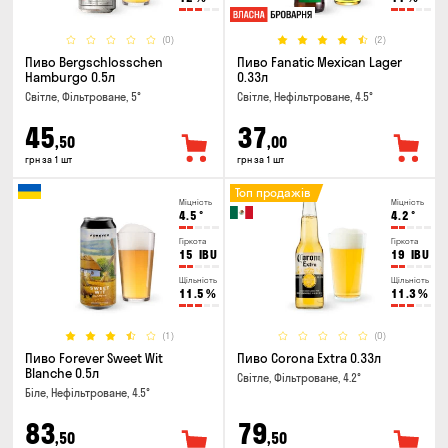
(0)
(2)
Пиво Bergschlosschen
Пиво Fanatic Mexican Lager
Hamburgo 0.5л
0.33л
Світле, Фільтроване, 5°
Світле, Нефільтроване, 4.5°
45
37
,50
,00
грн за 1 шт
грн за 1 шт
Топ продажів
Міцність
Міцність
4.5
°
4.2
°
Гіркота
Гіркота
15
IBU
19
IBU
Щільність
Щільність
11.5
%
11.3
%
(1)
(0)
Пиво Forever Sweet Wit
Пиво Corona Extra 0.33л
Blanche 0.5л
Світле, Фільтроване, 4.2°
Біле, Нефільтроване, 4.5°
83
79
,50
,50