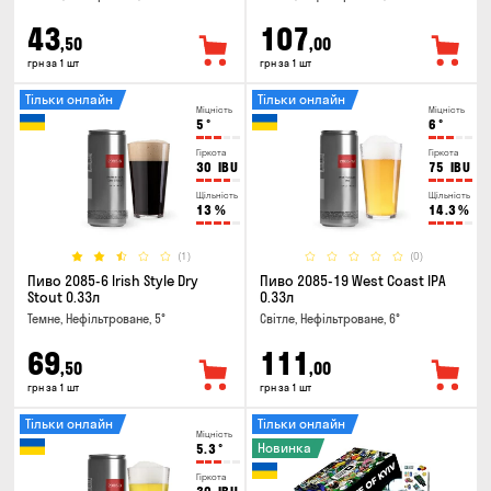
43
107
,50
,00
грн за 1 шт
грн за 1 шт
Тільки онлайн
Тільки онлайн
Міцність
Міцність
5
°
6
°
Гіркота
Гіркота
30
IBU
75
IBU
Щільність
Щільність
13
%
14.3
%
(1)
(0)
Пиво 2085-6 Irish Style Dry
Пиво 2085-19 West Coast IPA
Stout 0.33л
0.33л
Темне, Нефільтроване, 5°
Світле, Нефільтроване, 6°
69
111
,50
,00
грн за 1 шт
грн за 1 шт
Тільки онлайн
Тільки онлайн
Міцність
Новинка
5.3
°
Гіркота