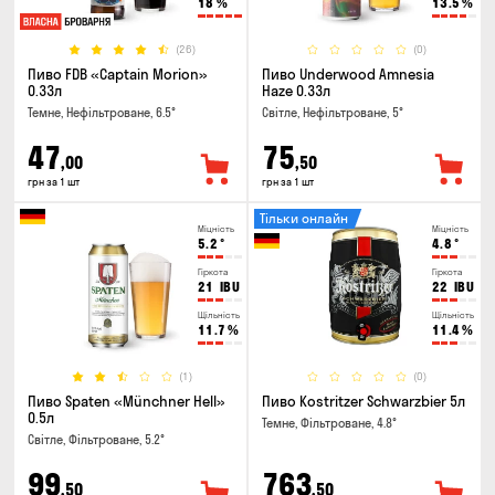
18
%
13.5
%
(26)
(0)
Пиво FDB «Captain Morion»
Пиво Underwood Amnesia
0.33л
Haze 0.33л
Темне, Нефільтроване, 6.5°
Світле, Нефільтроване, 5°
47
75
,00
,50
грн за 1 шт
грн за 1 шт
Тільки онлайн
Міцність
Міцність
5.2
°
4.8
°
Гіркота
Гіркота
21
IBU
22
IBU
Щільність
Щільність
11.7
%
11.4
%
(1)
(0)
Пиво Spaten «Münchner Hell»
Пиво Kostritzer Schwarzbier 5л
0.5л
Темне, Фільтроване, 4.8°
Світле, Фільтроване, 5.2°
99
763
,50
,50