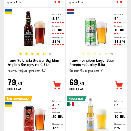
грн за 1 шт
грн за 1 шт
Міцність
Міцність
8.5
°
5
°
Гіркота
Гіркота
35
IBU
19
IBU
Щільність
Щільність
23
%
11.5
%
(3)
(0)
Пиво Volynski Browar Big Man
Пиво Heineken Lager Beer
English Barleywine 0.35л
Premium Quality 0.5л
Темне, Нефільтроване, 8.5°
Світле, Фільтроване, 5°
79
69
,50
,50
грн за 1 шт
грн за 1 шт
Топ продажів
Новинка
Міцність
Міцність
4.5
°
0
°
Гіркота
Гіркота
20
IBU
10
IBU
Щільність
Щільність
13
%
6
%