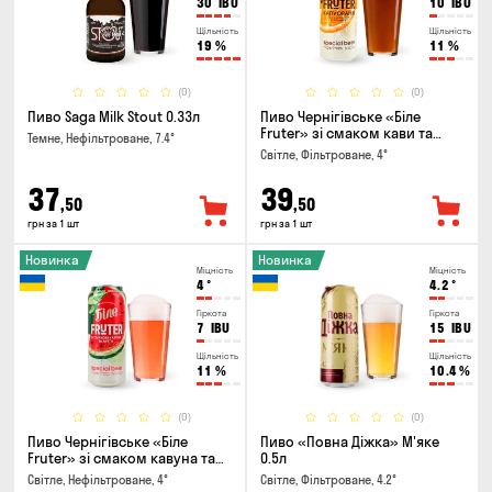
30
IBU
10
IBU
Щільність
Щільність
19
%
11
%
(0)
(0)
Пиво Saga Milk Stout 0.33л
Пиво Чернігівське «Біле
Fruter» зі смаком кави та
Темне, Нефільтроване, 7.4°
апельсину 0.5л
Світле, Фільтроване, 4°
37
39
,50
,50
грн за 1 шт
грн за 1 шт
Новинка
Новинка
Міцність
Міцність
4
°
4.2
°
Гіркота
Гіркота
7
IBU
15
IBU
Щільність
Щільність
11
%
10.4
%
(0)
(0)
Пиво Чернігівське «Біле
Пиво «Повна Діжка» М'яке
Fruter» зі смаком кавуна та
0.5л
м'яти 0.5л
Світле, Нефільтроване, 4°
Світле, Фільтроване, 4.2°