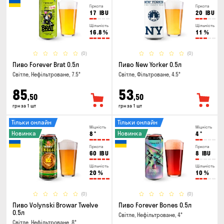
Гіркота
Гіркота
17
IBU
20
IBU
Щільність
Щільність
16.8
%
11
%
(0)
(0)
Пиво Forever Brat 0.5л
Пиво New Yorker 0.5л
Світле, Нефільтроване, 7.5°
Світле, Фільтроване, 4.5°
85
53
,50
,50
грн за 1 шт
грн за 1 шт
Тільки онлайн
Тільки онлайн
Міцність
Міцність
Новинка
Новинка
8
°
4
°
Гіркота
Гіркота
60
IBU
8
IBU
Щільність
Щільність
20
%
10
%
(0)
(0)
Пиво Volynski Browar Twelve
Пиво Forever Bones 0.5л
0.5л
Світле, Нефільтроване, 4°
Світле, Нефільтроване, 8°