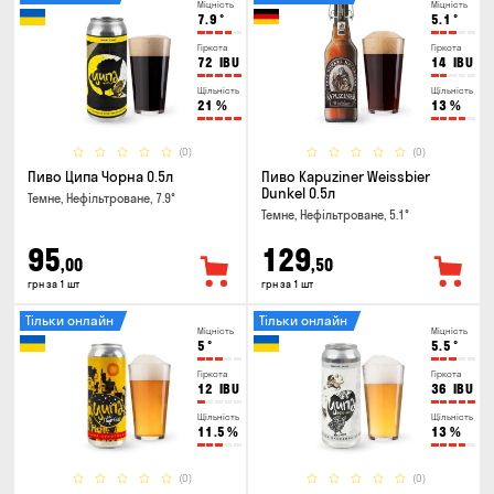
Міцність
Міцність
7.9
°
5.1
°
Гіркота
Гіркота
72
IBU
14
IBU
Щільність
Щільність
21
%
13
%
(0)
(0)
Пиво Ципа Чорна 0.5л
Пиво Kapuziner Weissbier
Dunkel 0.5л
Темне, Нефільтроване, 7.9°
Темне, Нефільтроване, 5.1°
95
129
,00
,50
грн за 1 шт
грн за 1 шт
Тільки онлайн
Тільки онлайн
Міцність
Міцність
5
°
5.5
°
Гіркота
Гіркота
12
IBU
36
IBU
Щільність
Щільність
11.5
%
13
%
(0)
(0)