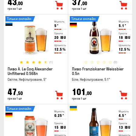
43
37
,00
,00
грн за 1 шт
грн за 1 шт
Тільки онлайн
Тільки онлайн
Міцність
Міцність
5
°
5.1
°
Гіркота
Гіркота
20
IBU
18
IBU
Щільність
Щільність
12.5
%
12.5
%
(1)
(0)
Пиво A. Le Coq Alexander
Пиво Franziskaner Weissbier
Unfiltered 0.568л
0.5л
Світле, Нефільтроване, 5°
Біле, Нефільтроване, 5.1°
47
101
,50
,00
грн за 1 шт
грн за 1 шт
Тільки онлайн
Міцність
Міцність
0.25
°
4.5
°
Гіркота
Гіркота
15
IBU
13
IBU
Щільність
Щільність