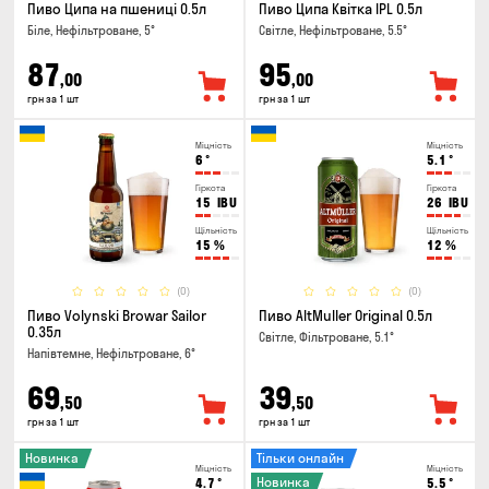
Пиво Ципа на пшениці 0.5л
Пиво Ципа Квітка IPL 0.5л
Біле, Нефільтроване, 5°
Світле, Нефільтроване, 5.5°
87
95
,00
,00
грн за 1 шт
грн за 1 шт
Міцність
Міцність
6
°
5.1
°
Гіркота
Гіркота
15
IBU
26
IBU
Щільність
Щільність
15
%
12
%
(0)
(0)
Пиво Volynski Browar Sailor
Пиво AltMuller Original 0.5л
0.35л
Світле, Фільтроване, 5.1°
Напівтемне, Нефільтроване, 6°
69
39
,50
,50
грн за 1 шт
грн за 1 шт
Новинка
Тільки онлайн
Міцність
Міцність
Новинка
4.7
°
5.5
°