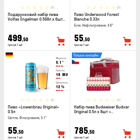
(0)
(0)
Подарунковий набір пива
Пиво Underwood Forest
Volfas Engelman 0.568л x 6шт +
Blanche 0.33л
келих 0.568л
Біле, Нефільтроване, 4.6°
499
55
,50
,50
грн за 1 шт
грн за 1 шт
Тільки онлайн
Міцність
5.1
°
Гіркота
19
IBU
Щільність
12
%
(0)
(0)
Пиво «Lowenbrau Original»
Набір пива Budweiser Budvar
0.5л
Original 0.5л х 8шт +
термосумка
Світле, Фільтроване, 5.1°
55
785
,50
,50
грн за 1 шт
грн за 1 шт