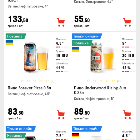
0.33л
Світле, Фільтроване, 4.7°
Світле, Нефільтроване, 4°
133
55
,50
,50
грн за 1 шт
грн за 1 шт
Новинка
Тільки онлайн
Міцність
Міцність
Новинка
4.5
°
5
°
Гіркота
Гіркота
15
IBU
20
IBU
Щільність
Щільність
11
%
12
%
(0)
(0)
Пиво Forever Pizza 0.5л
Пиво Underwood Rising Sun
0.33л
Світле, Нефільтроване, 4.5°
Світле, Нефільтроване, 5°
83
89
,50
,50
грн за 1 шт
грн за 1 шт
Тільки онлайн
Тільки онлайн
Міцність
Міцність
Новинка
7.5
°
4.5
°