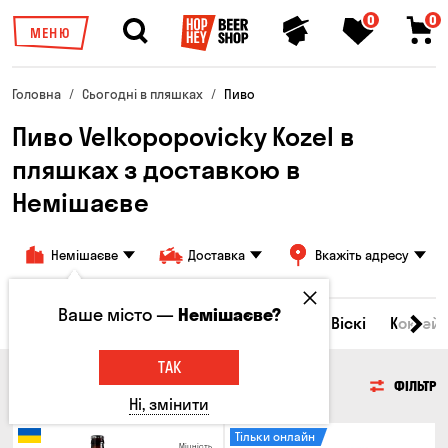
0
0
МЕНЮ
Головна
Сьогодні в пляшках
Пиво
Пиво Velkopopovicky Kozel в
пляшках з доставкою в
Немішаєве
Немішаєве
Доставка
Вкажіть адресу
Ваше місто —
Немішаєве?
Всі товари
Пиво
Сидр
Вино
Віскі
Коктейл
ТАК
ПИВО
ФІЛЬТР
Ні, змінити
Тільки онлайн
Міцність