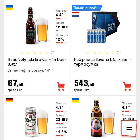
Тільки онлайн
Міцність
4.4
°
Гіркота
12
IBU
Щільність
12
%
(0)
(0)
Пиво Volynski Browar «Amber»
Набір пива Bavaria 0.5л х 6шт +
0.35л
термосумка
Світле, Нефільтроване, 4.4°
67
543
,50
,50
грн за 1 шт
грн за 1 шт
Міцність
Міцність
4.8
°
4.9
°
Гіркота
Гіркота
23
IBU
10
IBU
Щільність
Щільність
11.8
%
11
%