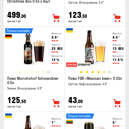
Christmas Box 0.5л x 6шт
Світле, Фільтроване, 5.4°
499
123
,00
,50
грн за 1 шт
грн за 1 шт
Тільки онлайн
Міцність
Міцність
4.9
°
4.5
°
Гіркота
Гіркота
25
IBU
13
IBU
Щільність
Щільність
12
%
11.5
%
(0)
(2)
Пиво Monchshof Schwarzbier
Пиво FDB «Mexican beer» 0.33л
0.5л
Світле, Нефільтроване, 4.5°
Темне, Фільтроване, 4.9°
125
43
,50
,00
грн за 1 шт
грн за 1 шт
Тільки онлайн
Міцність
Міцність
7
°
5
°