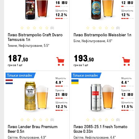
16
IBU
12
IBU
Щільність
Щільність
12.2
%
12
%
(0)
(0)
Пиво Bistrampolio Craft Dvaro
Пиво Bistrampolio Weissbier 1л
Tamsusis 1л
Біле, Нефільтроване, 4.6°
Темне, Нефільтроване, 5.5°
187
193
,50
,50
грн за 1 шт
грн за 1 шт
Тільки онлайн
Тільки онлайн
Міцність
Міцність
4.9
°
4.4
°
Гіркота
Гіркота
21
IBU
12
IBU
Щільність
Щільність
12.2
%
11.5
%
(0)
(0)
Пиво Lander Brau Premium
Пиво 2085-25.1 Fresh Tomato
Beer 0.5л
Goze 0.33л
Світле, Фільтроване, 4.9°
Світле, Нефільтроване, 4.4°