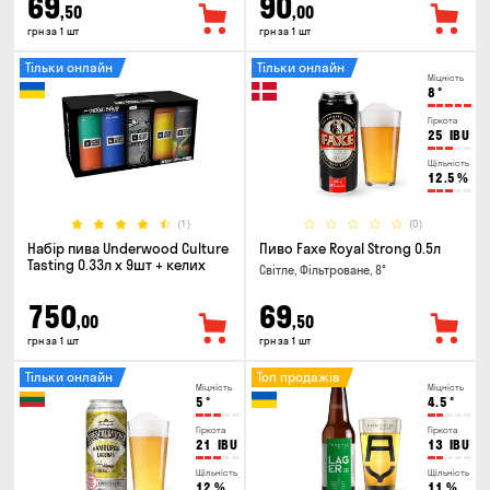
69
90
,50
,00
грн за 1 шт
грн за 1 шт
Тільки онлайн
Тільки онлайн
Міцність
8
°
Гіркота
25
IBU
Щільність
12.5
%
(1)
(0)
Набір пива Underwood Culture
Пиво Faxe Royal Strong 0.5л
Tasting 0.33л x 9шт + келих
Світле, Фільтроване, 8°
750
69
,00
,50
грн за 1 шт
грн за 1 шт
Тільки онлайн
Топ продажів
Міцність
Міцність
5
°
4.5
°
Гіркота
Гіркота
21
IBU
13
IBU
Щільність
Щільність
12
%
11
%