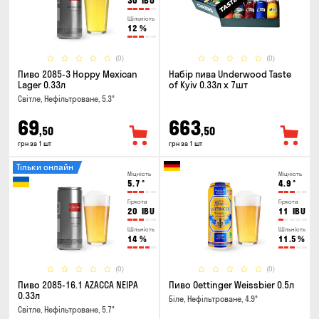
30
IBU
Щільність
12
%
(0)
(0)
Пиво 2085-3 Hoppy Mexican
Набір пива Underwood Taste
Lager 0.33л
of Kyiv 0.33л x 7шт
Світле, Нефільтроване, 5.3°
69
663
,50
,50
грн за 1 шт
грн за 1 шт
Тільки онлайн
Міцність
Міцність
5.7
°
4.9
°
Гіркота
Гіркота
20
IBU
11
IBU
Щільність
Щільність
14
%
11.5
%
(0)
(0)
Пиво 2085-16.1 AZACCA NEIPA
Пиво Oettinger Weissbier 0.5л
0.33л
Біле, Нефільтроване, 4.9°
Світле, Нефільтроване, 5.7°