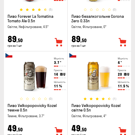
(5)
(0)
Пиво Forever La Tomatina
Пиво безалкогольне Corona
Tomato Ale 0.5л
Zero 0.33л
Світле, Нефільтроване, 4.5°
Світле, Фільтроване, 0°
89
89
,50
,50
грн за 1 шт
грн за 1 шт
Міцність
Міцність
3.7
°
4
°
Гіркота
Гіркота
14
IBU
20
IBU
Щільність
Щільність
11
%
11.5
%
(0)
(1)
Пиво Velkopopovicky Kozel
Пиво Velkopopovicky Kozel
темне 0.5л
світле 0.5л
Темне, Фільтроване, 3.7°
Світле, Фільтроване, 4°
49
49
,50
,50
грн за 1 шт
грн за 1 шт