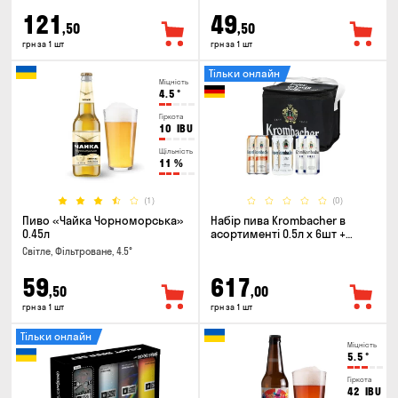
121
49
,50
,50
грн за 1 шт
грн за 1 шт
Тільки онлайн
Міцність
4.5
°
Гіркота
10
IBU
Щільність
11
%
(1)
(0)
Пиво «Чайка Чорноморська»
Набір пива Krombacher в
0.45л
асортименті 0.5л х 6шт +
термосумка
Світле, Фільтроване, 4.5°
59
617
,50
,00
грн за 1 шт
грн за 1 шт
Тільки онлайн
Міцність
5.5
°
Гіркота
42
IBU