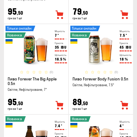
95
79
,50
,50
грн за 1 шт
грн за 1 шт
Тільки онлайн
Тільки онлайн
Міцність
Міцність
Новинка
Новинка
7
°
7.5
°
Гіркота
Гіркота
35
IBU
45
IBU
Щільність
Щільність
16.5
%
18
%
(0)
(0)
Пиво Forever The Big Apple
Пиво Forever Body Fusion 0.5л
0.5л
Світле, Нефільтроване, 7.5°
Світле, Нефільтроване, 7°
95
89
,50
,50
грн за 1 шт
грн за 1 шт
Новинка
Новинка
Міцність
Міцність
7.4
°
4
°
Гіркота
Гіркота