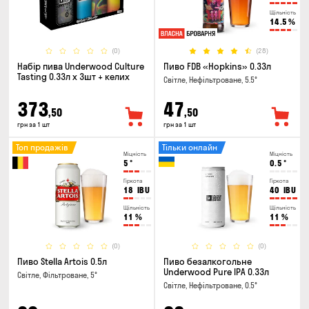
Щільність
14.5
%
(0)
(28)
Набір пива Underwood Culture
Пиво FDB «Hopkins» 0.33л
Tasting 0.33л x 3шт + келих
Світле, Нефільтроване, 5.5°
373
47
,50
,50
грн за 1 шт
грн за 1 шт
Топ продажів
Тільки онлайн
Міцність
Міцність
5
°
0.5
°
Гіркота
Гіркота
18
IBU
40
IBU
Щільність
Щільність
11
%
11
%
(0)
(0)
Пиво Stella Artois 0.5л
Пиво безалкогольне
Underwood Pure IPA 0.33л
Світле, Фільтроване, 5°
Світле, Нефільтроване, 0.5°