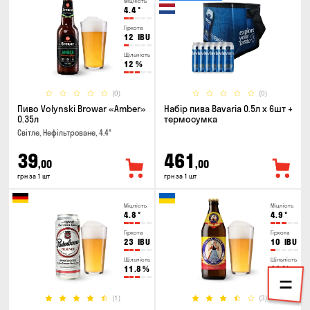
Міцність
4.4
°
Гіркота
12
IBU
Щільність
12
%
(0)
(0)
Пиво Volynski Browar «Amber»
Набір пива Bavaria 0.5л х 6шт +
0.35л
термосумка
Світле, Нефільтроване, 4.4°
39
461
,00
,00
грн за 1 шт
грн за 1 шт
Міцність
Міцність
4.8
°
4.9
°
Гіркота
Гіркота
23
IBU
10
IBU
Щільність
Щільність
11.8
%
11
%
(1)
(3)