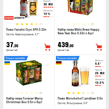
Гіркота
35
IBU
Щільність
12
%
(1)
(0)
Пиво Fanatic Cryo APA 0.33л
Набір пива Mikki Brew Happy
New Year Box 0.33л x 6шт
Світле, Нефільтроване, 4.7°
37
439
,00
,00
грн за 1 шт
грн за 1 шт
Тільки онлайн
Тільки онлайн
Міцність
5.4
°
Гіркота
25
IBU
Щільність
12.3
%
(0)
(2)
Набір пива Forever Merry
Пиво Monchshof Landbier 0.5л
Christmas Box 0.5л x 6шт
Світле, Фільтроване, 5.4°