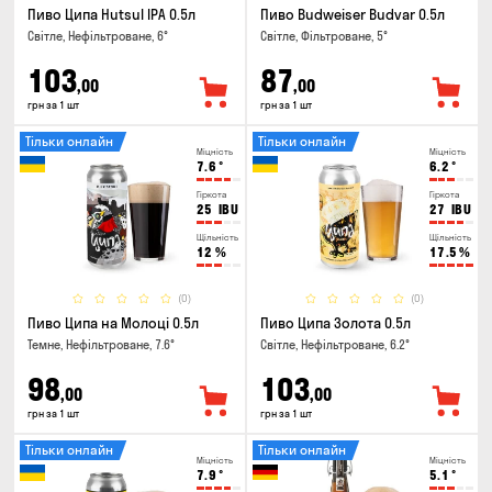
Пиво Ципа Hutsul IPA 0.5л
Пиво Budweiser Budvar 0.5л
Світле, Нефільтроване, 6°
Світле, Фільтроване, 5°
103
87
,00
,00
грн за 1 шт
грн за 1 шт
Тільки онлайн
Тільки онлайн
Міцність
Міцність
7.6
°
6.2
°
Гіркота
Гіркота
25
IBU
27
IBU
Щільність
Щільність
12
%
17.5
%
(0)
(0)
Пиво Ципа на Молоці 0.5л
Пиво Ципа Золота 0.5л
Темне, Нефільтроване, 7.6°
Світле, Нефільтроване, 6.2°
98
103
,00
,00
грн за 1 шт
грн за 1 шт
Тільки онлайн
Тільки онлайн
Міцність
Міцність
7.9
°
5.1
°