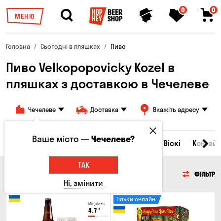
0
0
МЕНЮ
Головна
Сьогодні в пляшках
Пиво
Пиво Velkopopovicky Kozel в
пляшках з доставкою в Чечелеве
Чечелеве
Доставка
Вкажіть адресу
Ваше місто —
Чечелеве?
Всі товари
Пиво
Сидр
Вино
Віскі
Коктейл
ТАК
ПИВО
ФІЛЬТР
Ні, змінити
Тільки онлайн
Міцність
4.7
°