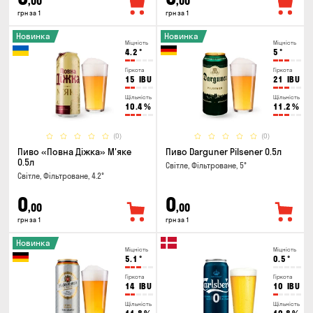
,00
,00
грн за 1
грн за 1
Новинка
Новинка
Міцність
Міцність
4.2
°
5
°
Гіркота
Гіркота
15
IBU
21
IBU
Щільність
Щільність
10.4
%
11.2
%
(0)
(0)
Пиво «Повна Діжка» М'яке
Пиво Darguner Pilsener 0.5л
0.5л
Світле, Фільтроване, 5°
Світле, Фільтроване, 4.2°
0
0
,00
,00
грн за 1
грн за 1
Новинка
Міцність
Міцність
5.1
°
0.5
°
Гіркота
Гіркота
14
IBU
10
IBU
Щільність
Щільність