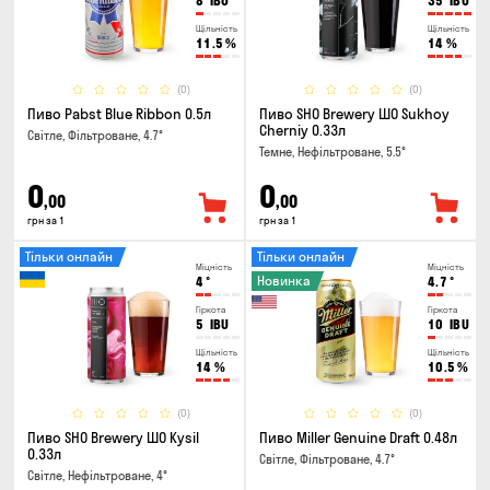
8
IBU
35
IBU
Щільність
Щільність
11.5
%
14
%
(0)
(0)
Пиво Pabst Blue Ribbon 0.5л
Пиво SHO Brewery ШО Sukhoy
Cherniy 0.33л
Світле, Фільтроване, 4.7°
Темне, Нефільтроване, 5.5°
0
0
,00
,00
грн за 1
грн за 1
Тільки онлайн
Тільки онлайн
Міцність
Міцність
Новинка
4
°
4.7
°
Гіркота
Гіркота
5
IBU
10
IBU
Щільність
Щільність
14
%
10.5
%
(0)
(0)
Пиво SHO Brewery ШО Kysil
Пиво Miller Genuine Draft 0.48л
0.33л
Світле, Фільтроване, 4.7°
Світле, Нефільтроване, 4°