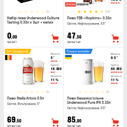
(0)
(28)
Набір пива Underwood Culture
Пиво FDB «Hopkins» 0.33л
Tasting 0.33л x 3шт + келих
Світле, Нефільтроване, 5.5°
0
47
,00
,50
грн за 1
грн за 1 шт
Топ продажів
Тільки онлайн
Міцність
Міцність
5
°
0.5
°
Гіркота
Гіркота
18
IBU
40
IBU
Щільність
Щільність
11
%
11
%
(0)
(0)
Пиво Stella Artois 0.5л
Пиво безалкогольне
Underwood Pure IPA 0.33л
Світле, Фільтроване, 5°
Світле, Нефільтроване, 0.5°
69
85
,50
,00
грн за 1 шт
грн за 1 шт