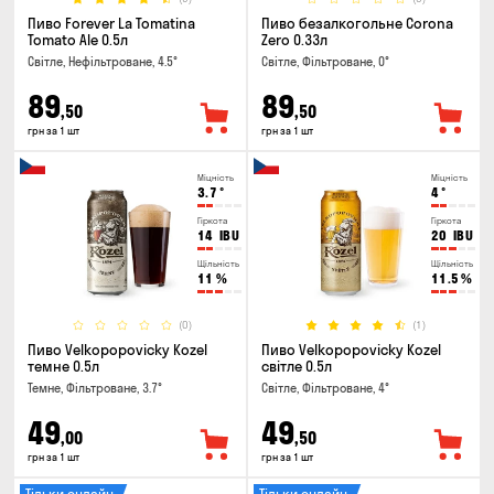
Пиво Forever La Tomatina
Пиво безалкогольне Corona
Tomato Ale 0.5л
Zero 0.33л
Світле, Нефільтроване, 4.5°
Світле, Фільтроване, 0°
89
89
,50
,50
грн за 1 шт
грн за 1 шт
Міцність
Міцність
3.7
°
4
°
Гіркота
Гіркота
14
IBU
20
IBU
Щільність
Щільність
11
%
11.5
%
(0)
(1)
Пиво Velkopopovicky Kozel
Пиво Velkopopovicky Kozel
темне 0.5л
світле 0.5л
Темне, Фільтроване, 3.7°
Світле, Фільтроване, 4°
49
49
,00
,50
грн за 1 шт
грн за 1 шт
Тільки онлайн
Тільки онлайн