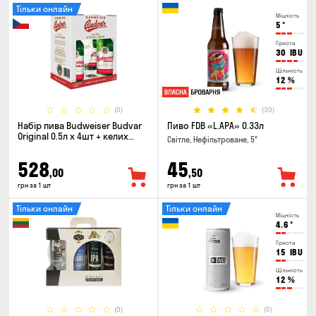
Тільки онлайн
Міцність
5
°
Гіркота
30
IBU
Щільність
12
%
(0)
(30)
Набір пива Budweiser Budvar
Пиво FDB «L.APA» 0.33л
Original 0.5л х 4шт + келих
Світле, Нефільтроване, 5°
0.33л
528
45
,00
,50
грн за 1 шт
грн за 1 шт
Тільки онлайн
Тільки онлайн
Міцність
4.6
°
Гіркота
15
IBU
Щільність
12
%
(0)
(0)