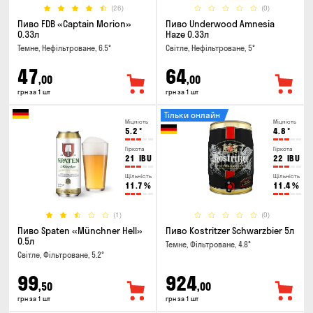
(26)
(0)
Пиво FDB «Captain Morion»
Пиво Underwood Amnesia
0.33л
Haze 0.33л
Темне, Нефільтроване, 6.5°
Світле, Нефільтроване, 5°
47
64
,00
,00
грн за 1 шт
грн за 1 шт
Тільки онлайн
Міцність
Міцність
5.2
°
4.8
°
Гіркота
Гіркота
21
IBU
22
IBU
Щільність
Щільність
11.7
%
11.4
%
(1)
(0)
Пиво Spaten «Münchner Hell»
Пиво Kostritzer Schwarzbier 5л
0.5л
Темне, Фільтроване, 4.8°
Світле, Фільтроване, 5.2°
99
924
,50
,00
грн за 1 шт
грн за 1 шт