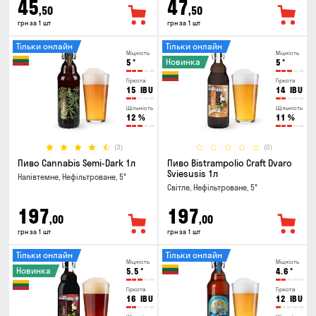
45
47
,50
,50
грн за 1 шт
грн за 1 шт
Тільки онлайн
Тільки онлайн
Міцність
Міцність
Новинка
5
°
5
°
Гіркота
Гіркота
15
IBU
14
IBU
Щільність
Щільність
12
%
11
%
(3)
(0)
Пиво Cannabis Semi-Dark 1л
Пиво Bistrampolio Craft Dvaro
Sviesusis 1л
Напівтемне, Нефільтроване, 5°
Світле, Нефільтроване, 5°
197
197
,00
,00
грн за 1 шт
грн за 1 шт
Тільки онлайн
Тільки онлайн
Міцність
Міцність
Новинка
5.5
°
4.6
°
Гіркота
Гіркота
16
IBU
12
IBU