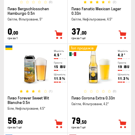
(0)
(2)
Пиво Bergschlosschen
Пиво Fanatic Mexican Lager
Hamburgo 0.5л
0.33л
Світле, Фільтроване, 5°
Світле, Нефільтроване, 4.5°
0
37
,00
,00
грн за 1
грн за 1 шт
Топ продажів
Міцність
Міцність
4.5
°
4.2
°
Гіркота
Гіркота
15
IBU
19
IBU
Щільність
Щільність
11.5
%
11.3
%
(1)
(0)
Пиво Forever Sweet Wit
Пиво Corona Extra 0.33л
Blanche 0.5л
Світле, Фільтроване, 4.2°
Біле, Нефільтроване, 4.5°
56
79
,00
,50
грн за 1 шт
грн за 1 шт