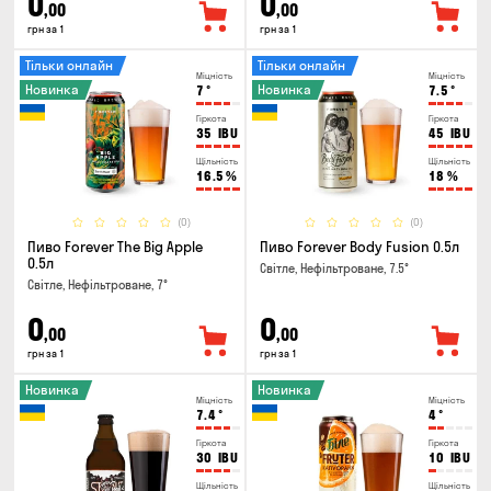
0
0
,00
,00
грн за 1
грн за 1
Тільки онлайн
Тільки онлайн
Міцність
Міцність
Новинка
Новинка
7
°
7.5
°
Гіркота
Гіркота
35
IBU
45
IBU
Щільність
Щільність
16.5
%
18
%
(0)
(0)
Пиво Forever The Big Apple
Пиво Forever Body Fusion 0.5л
0.5л
Світле, Нефільтроване, 7.5°
Світле, Нефільтроване, 7°
0
0
,00
,00
грн за 1
грн за 1
Новинка
Новинка
Міцність
Міцність
7.4
°
4
°
Гіркота
Гіркота
30
IBU
10
IBU
Щільність
Щільність