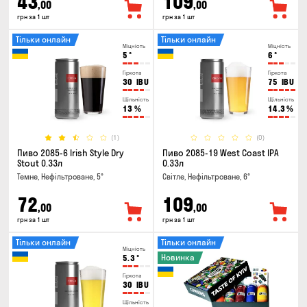
43
109
,00
,00
грн за 1 шт
грн за 1 шт
Тільки онлайн
Тільки онлайн
Міцність
Міцність
5
°
6
°
Гіркота
Гіркота
30
IBU
75
IBU
Щільність
Щільність
13
%
14.3
%
(1)
(0)
Пиво 2085-6 Irish Style Dry
Пиво 2085-19 West Coast IPA
Stout 0.33л
0.33л
Темне, Нефільтроване, 5°
Світле, Нефільтроване, 6°
72
109
,00
,00
грн за 1 шт
грн за 1 шт
Тільки онлайн
Тільки онлайн
Міцність
Новинка
5.3
°
Гіркота
30
IBU
Щільність