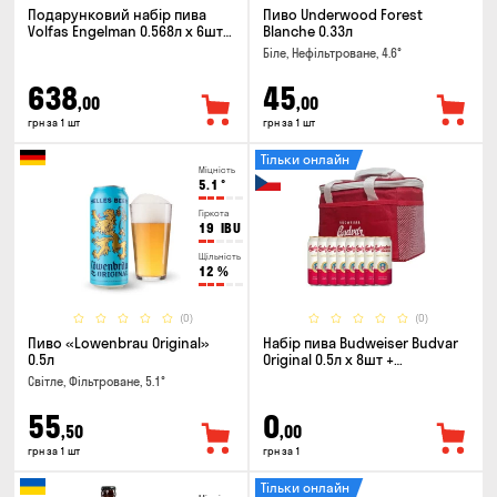
Подарунковий набір пива
Пиво Underwood Forest
Volfas Engelman 0.568л x 6шт +
Blanche 0.33л
келих 0.568л
Біле, Нефільтроване, 4.6°
638
45
,00
,00
грн за 1 шт
грн за 1 шт
Тільки онлайн
Міцність
5.1
°
Гіркота
19
IBU
Щільність
12
%
(0)
(0)
Пиво «Lowenbrau Original»
Набір пива Budweiser Budvar
0.5л
Original 0.5л х 8шт +
термосумка
Світле, Фільтроване, 5.1°
55
0
,50
,00
грн за 1 шт
грн за 1
Тільки онлайн