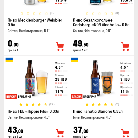
11.8
%
10.8
%
(0)
(0)
Пиво Mecklenburger Weisbier
Пиво безалкогольне
0.5л
Carlsberg «NON Alcoholic» 0.5л
Світле, Нефільтроване, 5.1°
Світле, Фільтроване, 0.5°
0
49
,00
,50
грн за 1
грн за 1 шт
Міцність
Міцність
4.5
°
4.5
°
Гіркота
Гіркота
25
IBU
9
IBU
Щільність
Щільність
11
%
11
%
(27)
(2)
Пиво FDB «Hippie Pils» 0.33л
Пиво Fanatic Blanche 0.33л
Світле, Нефільтроване, 4.5°
Біле, Нефільтроване, 4.5°
43
37
,00
,00
грн за 1 шт
грн за 1 шт