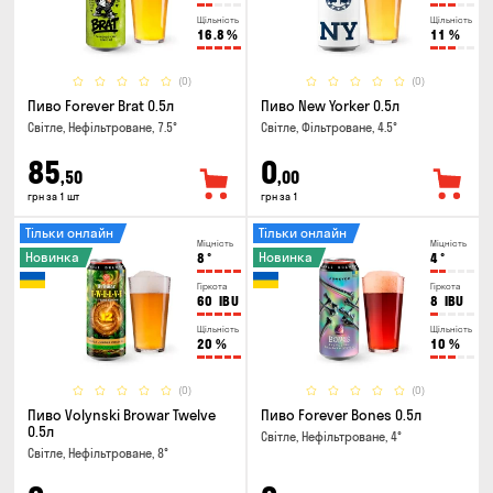
Щільність
Щільність
16.8
%
11
%
(0)
(0)
Пиво Forever Brat 0.5л
Пиво New Yorker 0.5л
Світле, Нефільтроване, 7.5°
Світле, Фільтроване, 4.5°
85
0
,50
,00
грн за 1 шт
грн за 1
Тільки онлайн
Тільки онлайн
Міцність
Міцність
Новинка
Новинка
8
°
4
°
Гіркота
Гіркота
60
IBU
8
IBU
Щільність
Щільність
20
%
10
%
(0)
(0)
Пиво Volynski Browar Twelve
Пиво Forever Bones 0.5л
0.5л
Світле, Нефільтроване, 4°
Світле, Нефільтроване, 8°