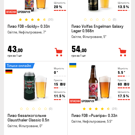
Щільність
Щільність
20
%
13.5
%
(30)
(0)
Пиво FDB «Goldy» 0.33л
Пиво Volfas Engelman Galaxy
Lager 0.568л
Світле, Нефільтроване, 7°
Світле, Фільтроване, 5°
43
54
,00
,00
грн за 1 шт
грн за 1 шт
Тільки онлайн
Міцність
Міцність
0
°
5.5
°
Гіркота
Гіркота
15
IBU
60
IBU
Щільність
Щільність
11.5
%
17.5
%
(0)
(26)
Пиво безалкогольне
Пиво FDB «Puaripa» 0.33л
Clausthaler Classic 0.5л
Світле, Нефільтроване, 5.5°
Світле, Фільтроване, 0°