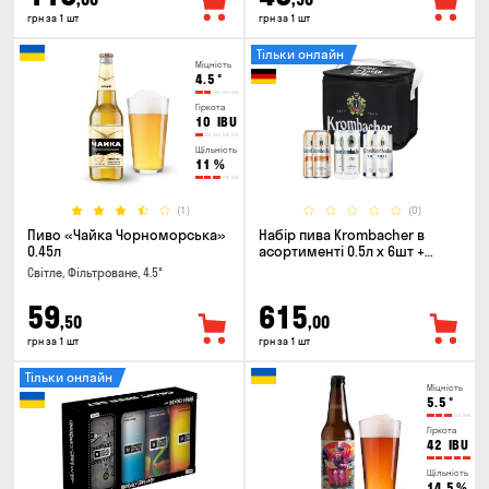
грн за 1 шт
грн за 1 шт
Тільки онлайн
Міцність
4.5
°
Гіркота
10
IBU
Щільність
11
%
(1)
(0)
Пиво «Чайка Чорноморська»
Набір пива Krombacher в
0.45л
асортименті 0.5л х 6шт +
термосумка
Світле, Фільтроване, 4.5°
59
615
,50
,00
грн за 1 шт
грн за 1 шт
Тільки онлайн
Міцність
5.5
°
Гіркота
42
IBU
Щільність
14.5
%