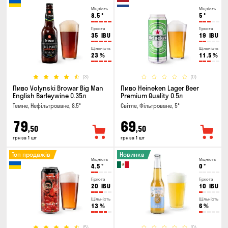
Міцність
Міцність
8.5
°
5
°
Гіркота
Гіркота
35
IBU
19
IBU
Щільність
Щільність
23
%
11.5
%
(3)
(0)
Пиво Volynski Browar Big Man
Пиво Heineken Lager Beer
English Barleywine 0.35л
Premium Quality 0.5л
Темне, Нефільтроване, 8.5°
Світле, Фільтроване, 5°
79
69
,50
,50
грн за 1 шт
грн за 1 шт
Топ продажів
Новинка
Міцність
Міцність
4.5
°
0
°
Гіркота
Гіркота
20
IBU
10
IBU
Щільність
Щільність
13
%
6
%
(5)
(0)