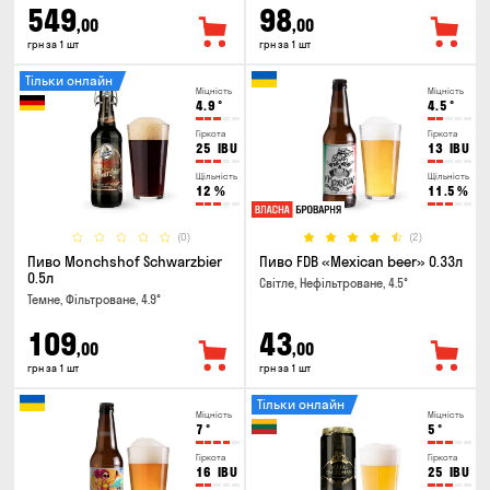
549
98
,00
,00
грн за 1 шт
грн за 1 шт
Тільки онлайн
Міцність
Міцність
4.9
°
4.5
°
Гіркота
Гіркота
25
IBU
13
IBU
Щільність
Щільність
12
%
11.5
%
(0)
(2)
Пиво Monchshof Schwarzbier
Пиво FDB «Mexican beer» 0.33л
0.5л
Світле, Нефільтроване, 4.5°
Темне, Фільтроване, 4.9°
109
43
,00
,00
грн за 1 шт
грн за 1 шт
Тільки онлайн
Міцність
Міцність
7
°
5
°
Гіркота
Гіркота
16
IBU
25
IBU