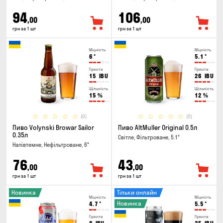
94
106
,00
,00
грн за 1 шт
грн за 1 шт
Міцність
Міцність
6
°
5.1
°
Гіркота
Гіркота
15
IBU
26
IBU
Щільність
Щільність
15
%
12
%
(0)
(0)
Пиво Volynski Browar Sailor
Пиво AltMuller Original 0.5л
0.35л
Світле, Фільтроване, 5.1°
Напівтемне, Нефільтроване, 6°
76
43
,00
,00
грн за 1 шт
грн за 1 шт
Новинка
Тільки онлайн
Міцність
Міцність
Новинка
4.7
°
5.5
°
Гіркота
Гіркота