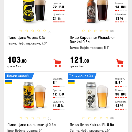
Гіркота
Гіркота
72
IBU
14
IBU
Щільність
Щільність
21
%
13
%
(0)
(0)
Пиво Ципа Чорна 0.5л
Пиво Kapuziner Weissbier
Dunkel 0.5л
Темне, Нефільтроване, 7.9°
Темне, Нефільтроване, 5.1°
103
121
,00
,00
грн за 1 шт
грн за 1 шт
Тільки онлайн
Тільки онлайн
Міцність
Міцність
5
°
5.5
°
Гіркота
Гіркота
12
IBU
36
IBU
Щільність
Щільність
11.5
%
13
%
(0)
(0)
Пиво Ципа на пшениці 0.5л
Пиво Ципа Квітка IPL 0.5л
Біле, Нефільтроване, 5°
Світле, Нефільтроване, 5.5°