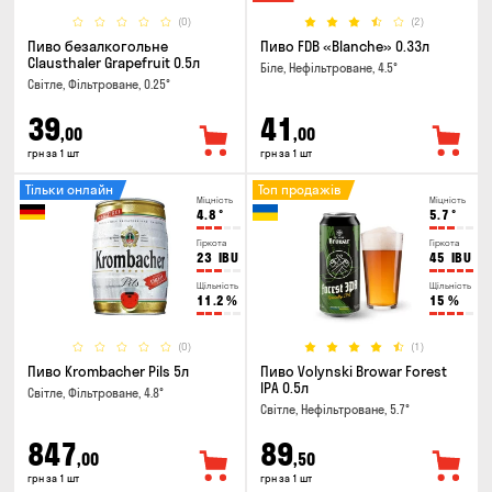
(0)
(2)
Пиво безалкогольне
Пиво FDB «Blanche» 0.33л
Clausthaler Grapefruit 0.5л
Біле, Нефільтроване, 4.5°
Світле, Фільтроване, 0.25°
39
41
,00
,00
грн за 1 шт
грн за 1 шт
Тільки онлайн
Топ продажів
Міцність
Міцність
4.8
°
5.7
°
Гіркота
Гіркота
23
IBU
45
IBU
Щільність
Щільність
11.2
%
15
%
(0)
(1)
Пиво Krombacher Pils 5л
Пиво Volynski Browar Forest
IPA 0.5л
Світле, Фільтроване, 4.8°
Світле, Нефільтроване, 5.7°
847
89
,00
,50
грн за 1 шт
грн за 1 шт