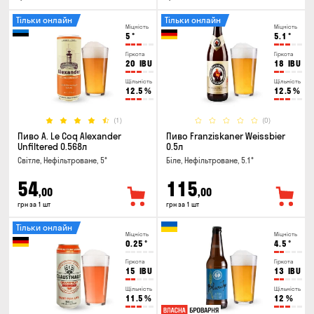
Тільки онлайн
Тільки онлайн
Міцність
Міцність
5
°
5.1
°
Гіркота
Гіркота
20
IBU
18
IBU
Щільність
Щільність
12.5
%
12.5
%
(1)
(0)
Пиво A. Le Coq Alexander
Пиво Franziskaner Weissbier
Unfiltered 0.568л
0.5л
Світле, Нефільтроване, 5°
Біле, Нефільтроване, 5.1°
54
115
,00
,00
грн за 1 шт
грн за 1 шт
Тільки онлайн
Міцність
Міцність
0.25
°
4.5
°
Гіркота
Гіркота
15
IBU
13
IBU
Щільність
Щільність
11.5
%
12
%