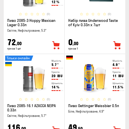
12
%
(0)
(0)
Пиво 2085-3 Hoppy Mexican
Набір пива Underwood Taste
Lager 0.33л
of Kyiv 0.33л x 7шт
Світле, Нефільтроване, 5.3°
72
0
,00
,00
грн за 1 шт
грн за 1
Тільки онлайн
Міцність
Міцність
5.7
°
4.9
°
Гіркота
Гіркота
20
IBU
11
IBU
Щільність
Щільність
14
%
11.5
%
(0)
(0)
Пиво 2085-16.1 AZACCA NEIPA
Пиво Oettinger Weissbier 0.5л
0.33л
Біле, Нефільтроване, 4.9°
Світле, Нефільтроване, 5.7°
116
49
,00
,50