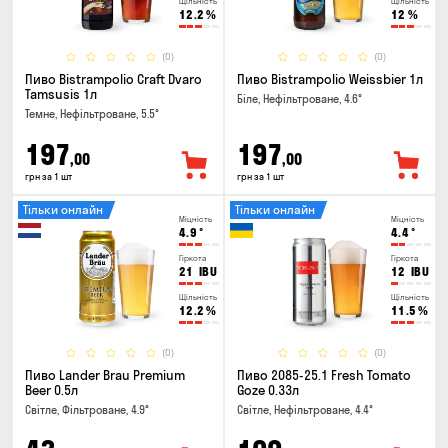
Щільність
Щільність
12.2
%
12
%
(0)
(0)
Пиво Bistrampolio Craft Dvaro
Пиво Bistrampolio Weissbier 1л
Tamsusis 1л
Біле, Нефільтроване, 4.6°
Темне, Нефільтроване, 5.5°
197
197
,00
,00
грн за 1 шт
грн за 1 шт
Тільки онлайн
Тільки онлайн
Міцність
Міцність
4.9
°
4.4
°
Гіркота
Гіркота
21
IBU
12
IBU
Щільність
Щільність
12.2
%
11.5
%
(0)
(0)
Пиво Lander Brau Premium
Пиво 2085-25.1 Fresh Tomato
Beer 0.5л
Goze 0.33л
Світле, Фільтроване, 4.9°
Світле, Нефільтроване, 4.4°