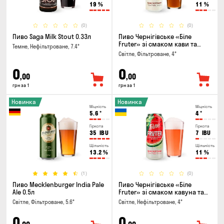
19
%
11
%
(0)
(0)
Пиво Saga Milk Stout 0.33л
Пиво Чернігівське «Біле
Fruter» зі смаком кави та
Темне, Нефільтроване, 7.4°
апельсину 0.5л
Світле, Фільтроване, 4°
0
0
,00
,00
грн за 1
грн за 1
Новинка
Новинка
Міцність
Міцність
5.6
°
4
°
Гіркота
Гіркота
35
IBU
7
IBU
Щільність
Щільність
13.2
%
11
%
(1)
(0)
Пиво Mecklenburger India Pale
Пиво Чернігівське «Біле
Ale 0.5л
Fruter» зі смаком кавуна та
м'яти 0.5л
Світле, Фільтроване, 5.6°
Світле, Нефільтроване, 4°
0
0