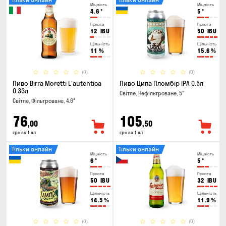
Міцність
Міцність
4.6
°
5
°
Гіркота
Гіркота
12
IBU
50
IBU
Щільність
Щільність
11
%
15.6
%
(0)
(0)
Пиво Birra Moretti L'autentica
Пиво Ципа Пломбір IPA 0.5л
0.33л
Світле, Нефільтроване, 5°
Світле, Фільтроване, 4.6°
76
105
,00
,50
грн за 1 шт
грн за 1 шт
Тільки онлайн
Тільки онлайн
Міцність
Міцність
6
°
5
°
Гіркота
Гіркота
50
IBU
32
IBU
Щільність
Щільність
14.5
%
11.9
%
(0)
(0)