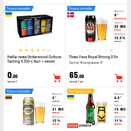
Тільки онлайн
Тільки онлайн
Міцність
8
°
Гіркота
25
IBU
Щільність
12.5
%
(1)
(0)
Набір пива Underwood Culture
Пиво Faxe Royal Strong 0.5л
Tasting 0.33л x 9шт + келих
Світле, Фільтроване, 8°
0
65
,00
,00
грн за 1
грн за 1 шт
Тільки онлайн
Топ продажів
Міцність
Міцність
5
°
4.5
°
Гіркота
Гіркота
21
IBU
13
IBU
Щільність
Щільність
12
%
11
%