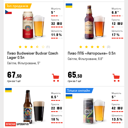
Топ продажів
Міцність
Міцність
5
°
6.8
°
Гіркота
Гіркота
32
IBU
12
IBU
Щільність
Щільність
11.9
%
17
%
(1)
(3)
Пиво Budweiser Budvar Czech
Пиво ППБ «Авторське» 0.5л
Lager 0.5л
Світле, Фільтроване, 6.8°
Світле, Фільтроване, 5°
67
65
,50
,50
грн за 1 шт
грн за 1 шт
Тільки онлайн
Міцність
Міцність
6.5
°
5
°
Гіркота
Гіркота
22
IBU
42
IBU
Щільність
Щільність
18
%
13.5
%