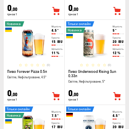
0
0
,00
,00
грн за 1
грн за 1
Новинка
Тільки онлайн
Міцність
Міцність
Новинка
4.5
°
5
°
Гіркота
Гіркота
15
IBU
20
IBU
Щільність
Щільність
11
%
12
%
(0)
(0)
Пиво Forever Pizza 0.5л
Пиво Underwood Rising Sun
0.33л
Світле, Нефільтроване, 4.5°
Світле, Нефільтроване, 5°
0
0
,00
,00
грн за 1
грн за 1
Тільки онлайн
Тільки онлайн
Міцність
Міцність
Новинка
7.5
°
4.5
°
Гіркота
Гіркота
17
IBU
20
IBU