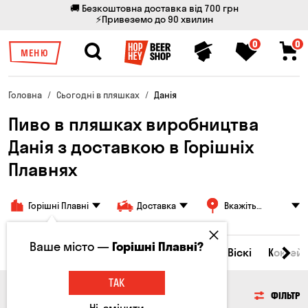
🚚 Безкоштовна доставка від 700 грн
⚡Привеземо до 90 хвилин
0
0
МЕНЮ
Головна
Сьогодні в пляшках
Данія
Пиво в пляшках виробництва
Данія з доставкою в Горішніх
Плавнях
Горішні Плавні
Доставка
Вкажіть
адресу
Ваше місто —
Горішні Плавні?
Всі товари
Пиво
Сидр
Вино
Віскі
Коктейл
ТАК
ПИВО
ФІЛЬТР