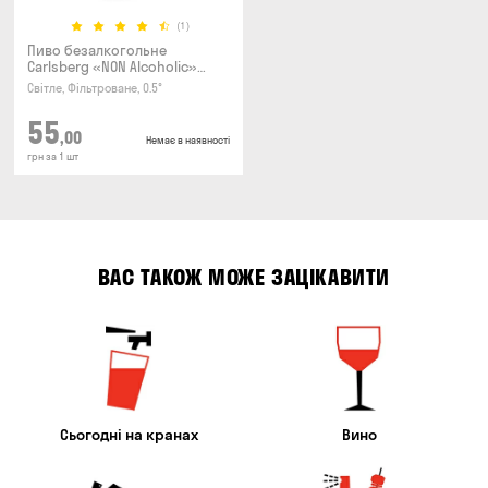
(1)
Пиво безалкогольне
Carlsberg «NON Alcoholic»
0.45л
Світле, Фільтроване, 0.5°
55
,00
Немає в наявності
грн за 1 шт
ВАС ТАКОЖ МОЖЕ ЗАЦІКАВИТИ
Сьогодні на кранах
Вино