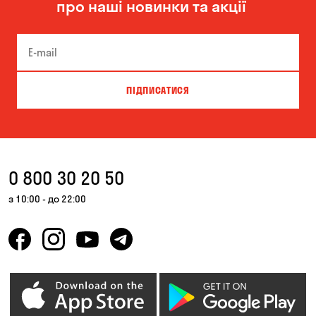
про наші новинки та акції
Бровари
Буча
Біла Церква
Білогородка
Велика Северинка
Вишгород
ПІДПИСАТИСЯ
Вишневе
Власівка
Ворзель
Вільна Терешківка
Вільне
Віта-Поштова
0 800 30 20 50
Гатне
Гнідин
з 10:00 - до 22:00
Гора
Горбанівка
Горенка
Гостомель
Дмитрівка
Дніпро
Зазим’є
Запоріжжя