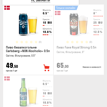
Ні, змінити
Тільки онлайн
Міцність
Міцність
0.5
°
8
°
Гіркота
Гіркота
10
IBU
25
IBU
Щільність
Щільність
10.8
%
12.5
%
(0)
(0)
Пиво безалкогольне
Пиво Faxe Royal Strong 0.5л
Carlsberg «NON Alcoholic» 0.5л
Світле, Фільтроване, 8°
Світле, Фільтроване, 0.5°
49
65
,50
,00
Немає в наявності
грн за 1 шт
грн за 1 шт
Міцність
0.5
°
Гіркота
10
IBU
Щільність
10.8
%