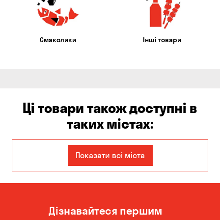
Смаколики
Інші товари
Ці товари також доступні в
таких містах:
Єлизаветівка
Ірпінь
Показати всі міста
Авангард
Бабурка
Балабине
Бережинка
Дізнавайтеся першим
Бориспіль
Боярка