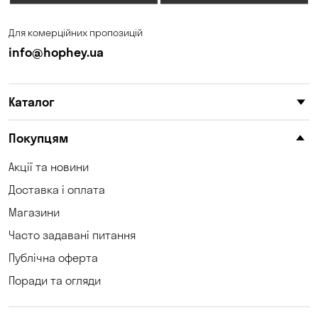
Калинівка
Кам'янське
Для комерційних пропозицій
Кам'яні Потоки
Карнаухівка
info@hophey.ua
Катеринівка
Келеберда
Каталог
Київ
Клинці
Княжичі
Корсунці
Покупцям
Котівка
Коцюбинське
Акції та новини
Доставка і оплата
Кошари
Красносілка
Магазини
Кременчук
Кривий Ріг
Часто задавані питання
Кривуші
Кропивницький
Публічна оферта
Поради та огляди
Крюківщина
Куліші
Кушугум
Лозуватка