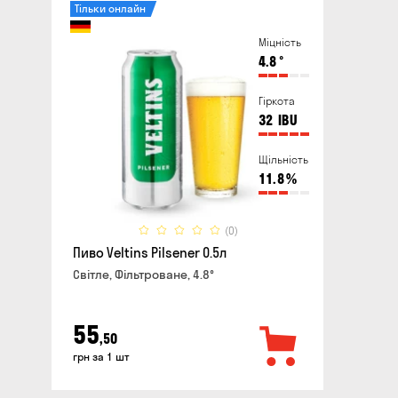
Тільки онлайн
Міцність
4.8
°
Гіркота
32
IBU
Щільність
11.8
%
(0)
Пиво Veltins Pilsener 0.5л
Світле, Фільтроване, 4.8°
55
,50
грн за 1 шт