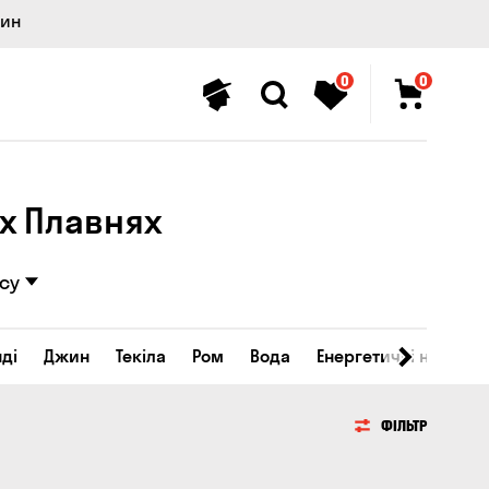
лин
0
0
іх Плавнях
су
ді
Джин
Текіла
Ром
Вода
Енергетичні напої
ФІЛЬТР