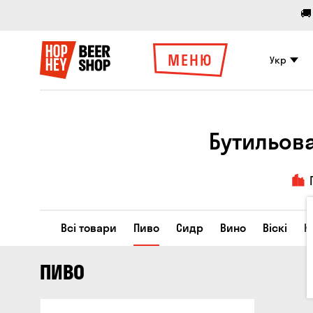
🚚
МЕНЮ
Укр
Бутильова
Всі товари
Пиво
Сидр
Вино
Віскі
К
ПИВО