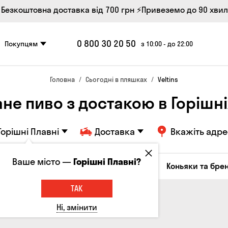
 Безкоштовна доставка від 700 грн
⚡Привеземо до 90 хви
0 800 30 20 50
Покупцям
з 10:00 - до 22:00
Головна
Сьогодні в пляшках
Veltins
не пиво з достакою в Горішн
Горішні Плавні
Доставка
Вкажіть адре
Ваше місто —
Горішні Плавні?
октейлі
Соджу
Лікери та настоянки
Коньяки та брен
ТАК
Ні, змінити