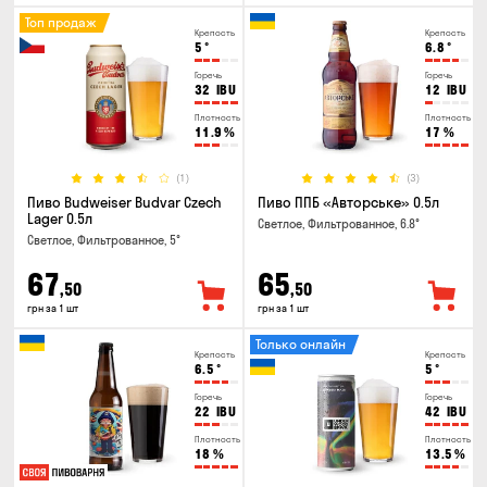
Топ продаж
Крепость
Крепость
5
°
6.8
°
Горечь
Горечь
32
IBU
12
IBU
Плотность
Плотность
11.9
%
17
%
(1)
(3)
Пиво Budweiser Budvar Czech
Пиво ППБ «Авторське» 0.5л
Lager 0.5л
Светлое, Фильтрованное, 6.8°
Светлое, Фильтрованное, 5°
67
65
,50
,50
грн за 1 шт
грн за 1 шт
Только онлайн
Крепость
Крепость
6.5
°
5
°
Горечь
Горечь
22
IBU
42
IBU
Плотность
Плотность
18
%
13.5
%