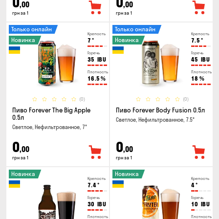
0
0
,00
,00
грн за 1
грн за 1
Только онлайн
Только онлайн
Крепость
Крепость
Новинка
Новинка
7
°
7.5
°
Горечь
Горечь
35
IBU
45
IBU
Плотность
Плотность
16.5
%
18
%
(0)
(0)
Пиво Forever The Big Apple
Пиво Forever Body Fusion 0.5л
0.5л
Светлое, Нефильтрованное, 7.5°
Светлое, Нефильтрованное, 7°
0
0
,00
,00
грн за 1
грн за 1
Новинка
Новинка
Крепость
Крепость
7.4
°
4
°
Горечь
Горечь
30
IBU
10
IBU
Плотность
Плотность