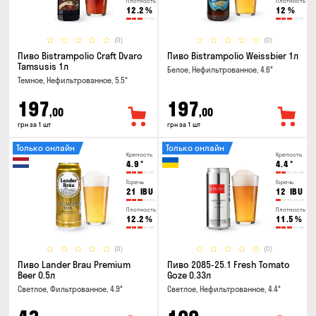
Плотность
Плотность
12.2
%
12
%
(0)
(0)
Пиво Bistrampolio Craft Dvaro
Пиво Bistrampolio Weissbier 1л
Tamsusis 1л
Белое, Нефильтрованное, 4.6°
Темное, Нефильтрованное, 5.5°
197
197
,00
,00
грн за 1 шт
грн за 1 шт
Только онлайн
Только онлайн
Крепость
Крепость
4.9
°
4.4
°
Горечь
Горечь
21
IBU
12
IBU
Плотность
Плотность
12.2
%
11.5
%
(0)
(0)
Пиво Lander Brau Premium
Пиво 2085-25.1 Fresh Tomato
Beer 0.5л
Goze 0.33л
Светлое, Фильтрованное, 4.9°
Светлое, Нефильтрованное, 4.4°