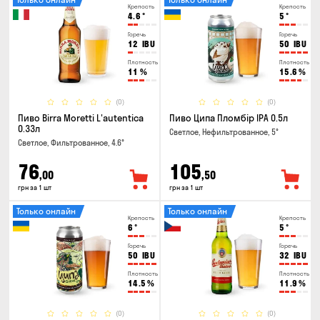
Крепость
Крепость
4.6
°
5
°
Горечь
Горечь
12
IBU
50
IBU
Плотность
Плотность
11
%
15.6
%
(0)
(0)
Пиво Birra Moretti L'autentica
Пиво Ципа Пломбір IPA 0.5л
0.33л
Светлое, Нефильтрованное, 5°
Светлое, Фильтрованное, 4.6°
76
105
,00
,50
грн за 1 шт
грн за 1 шт
Только онлайн
Только онлайн
Крепость
Крепость
6
°
5
°
Горечь
Горечь
50
IBU
32
IBU
Плотность
Плотность
14.5
%
11.9
%
(0)
(0)