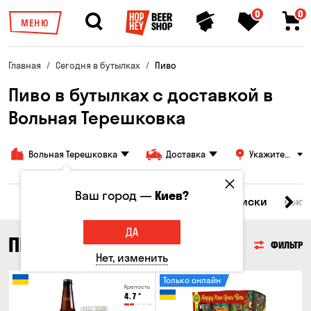
0
0
МЕНЮ
Главная
Сегодня в бутылках
Пиво
Пиво в бутылках с доставкой в
Вольная Терешковка
Вольная Терешковка
Доставка
Укажите
адрес
Ваш город —
Киев?
Все товары
Пиво
Сидр
Вино
Виски
Кокт
ДА
ПИВО
ФИЛЬТР
Нет, изменить
Только онлайн
Крепость
4.7
°