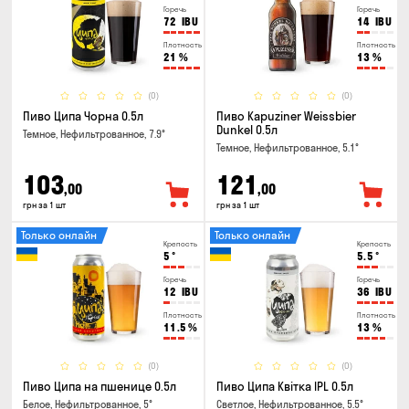
Горечь
Горечь
72
IBU
14
IBU
Плотность
Плотность
21
%
13
%
(0)
(0)
Пиво Ципа Чорна 0.5л
Пиво Kapuziner Weissbier
Dunkel 0.5л
Темное, Нефильтрованное, 7.9°
Темное, Нефильтрованное, 5.1°
103
121
,00
,00
грн за 1 шт
грн за 1 шт
Только онлайн
Только онлайн
Крепость
Крепость
5
°
5.5
°
Горечь
Горечь
12
IBU
36
IBU
Плотность
Плотность
11.5
%
13
%
(0)
(0)
Пиво Ципа на пшенице 0.5л
Пиво Ципа Квітка IPL 0.5л
Белое, Нефильтрованное, 5°
Светлое, Нефильтрованное, 5.5°