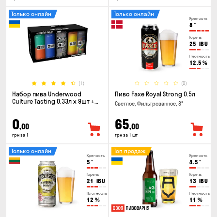
Только онлайн
Только онлайн
Крепость
8
°
Горечь
25
IBU
Плотность
12.5
%
(1)
(0)
Набор пива Underwood
Пиво Faxe Royal Strong 0.5л
Culture Tasting 0.33л x 9шт +
Светлое, Фильтрованное, 8°
бокал
0
65
,00
,00
грн за 1
грн за 1 шт
Только онлайн
Топ продаж
Крепость
Крепость
5
°
4.5
°
Горечь
Горечь
21
IBU
13
IBU
Плотность
Плотность
12
%
11
%