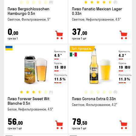
(0)
(2)
Пиво Bergschlosschen
Пиво Fanatic Mexican Lager
Hamburgo 0.5л
0.33л
Светлое, Фильтрованное, 5°
Светлое, Нефильтрованное, 4.5°
0
37
,00
,00
грн за 1
грн за 1 шт
Топ продаж
Крепость
Крепость
4.5
°
4.2
°
Горечь
Горечь
15
IBU
19
IBU
Плотность
Плотность
11.5
%
11.3
%
(1)
(0)
Пиво Forever Sweet Wit
Пиво Corona Extra 0.33л
Blanche 0.5л
Светлое, Фильтрованное, 4.2°
Белое, Нефильтрованное, 4.5°
56
79
,00
,50
грн за 1 шт
грн за 1 шт