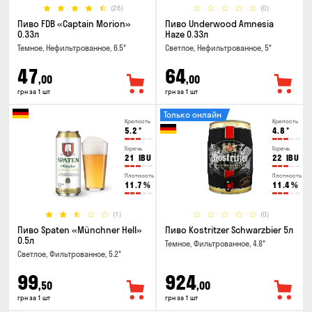
(26)
(0)
Пиво FDB «Captain Morion»
Пиво Underwood Amnesia
0.33л
Haze 0.33л
Темное, Нефильтрованное, 6.5°
Светлое, Нефильтрованное, 5°
47
64
,00
,00
грн за 1 шт
грн за 1 шт
Только онлайн
Крепость
Крепость
5.2
°
4.8
°
Горечь
Горечь
21
IBU
22
IBU
Плотность
Плотность
11.7
%
11.4
%
(1)
(0)
Пиво Spaten «Münchner Hell»
Пиво Kostritzer Schwarzbier 5л
0.5л
Темное, Фильтрованное, 4.8°
Светлое, Фильтрованное, 5.2°
99
924
,50
,00
грн за 1 шт
грн за 1 шт