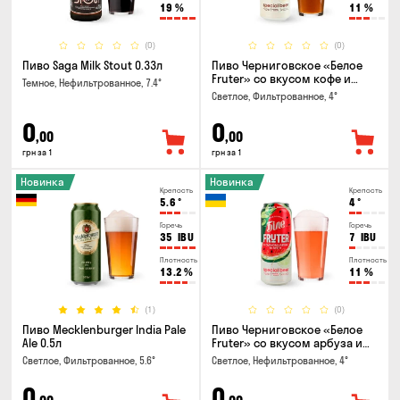
19
%
11
%
(0)
(0)
Пиво Saga Milk Stout 0.33л
Пиво Черниговское «Белое
Fruter» со вкусом кофе и
Темное, Нефильтрованное, 7.4°
апельсина 0.5 л
Светлое, Фильтрованное, 4°
0
0
,00
,00
грн за 1
грн за 1
Новинка
Новинка
Крепость
Крепость
5.6
°
4
°
Горечь
Горечь
35
IBU
7
IBU
Плотность
Плотность
13.2
%
11
%
(1)
(0)
Пиво Mecklenburger India Pale
Пиво Черниговское «Белое
Ale 0.5л
Fruter» со вкусом арбуза и
мяты 0.5л
Светлое, Фильтрованное, 5.6°
Светлое, Нефильтрованное, 4°
0
0