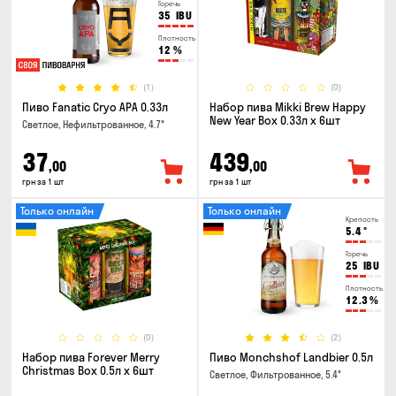
Горечь
35
IBU
Плотность
12
%
(1)
(0)
Пиво Fanatic Cryo APA 0.33л
Набор пива Mikki Brew Happy
New Year Box 0.33л x 6шт
Светлое, Нефильтрованное, 4.7°
37
439
,00
,00
грн за 1 шт
грн за 1 шт
Только онлайн
Только онлайн
Крепость
5.4
°
Горечь
25
IBU
Плотность
12.3
%
(0)
(2)
Набор пива Forever Merry
Пиво Monchshof Landbier 0.5л
Christmas Box 0.5л x 6шт
Светлое, Фильтрованное, 5.4°