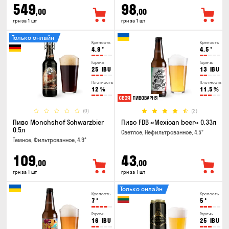
549
98
,00
,00
грн за 1 шт
грн за 1 шт
Только онлайн
Крепость
Крепость
4.9
°
4.5
°
Горечь
Горечь
25
IBU
13
IBU
Плотность
Плотность
12
%
11.5
%
(0)
(2)
Пиво Monchshof Schwarzbier
Пиво FDB «Mexican beer» 0.33л
0.5л
Светлое, Нефильтрованное, 4.5°
Темное, Фильтрованное, 4.9°
109
43
,00
,00
грн за 1 шт
грн за 1 шт
Только онлайн
Крепость
Крепость
7
°
5
°
Горечь
Горечь
16
IBU
25
IBU