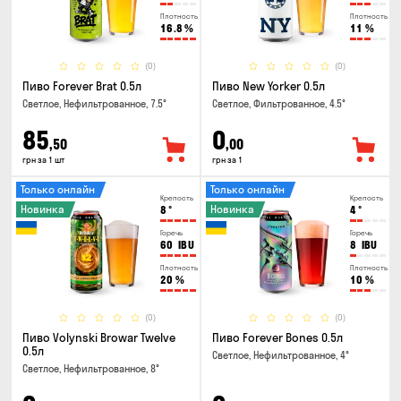
Плотность
Плотность
16.8
%
11
%
(0)
(0)
Пиво Forever Brat 0.5л
Пиво New Yorker 0.5л
Светлое, Нефильтрованное, 7.5°
Светлое, Фильтрованное, 4.5°
85
0
,50
,00
грн за 1 шт
грн за 1
Только онлайн
Только онлайн
Крепость
Крепость
Новинка
Новинка
8
°
4
°
Горечь
Горечь
60
IBU
8
IBU
Плотность
Плотность
20
%
10
%
(0)
(0)
Пиво Volynski Browar Twelve
Пиво Forever Bones 0.5л
0.5л
Светлое, Нефильтрованное, 4°
Светлое, Нефильтрованное, 8°