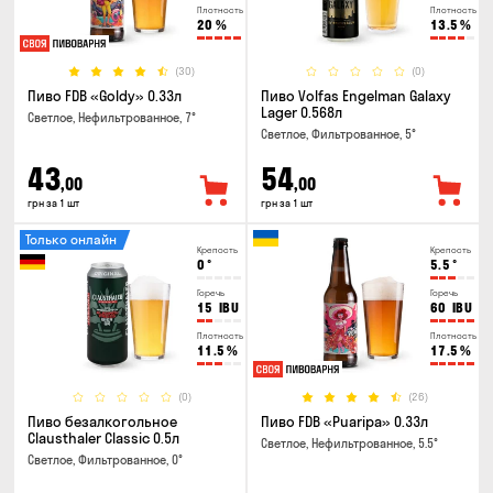
Плотность
Плотность
20
%
13.5
%
(30)
(0)
Пиво FDB «Goldy» 0.33л
Пиво Volfas Engelman Galaxy
Lager 0.568л
Светлое, Нефильтрованное, 7°
Светлое, Фильтрованное, 5°
43
54
,00
,00
грн за 1 шт
грн за 1 шт
Только онлайн
Крепость
Крепость
0
°
5.5
°
Горечь
Горечь
15
IBU
60
IBU
Плотность
Плотность
11.5
%
17.5
%
(0)
(26)
Пиво безалкогольное
Пиво FDB «Puaripa» 0.33л
Clausthaler Classic 0.5л
Светлое, Нефильтрованное, 5.5°
Светлое, Фильтрованное, 0°