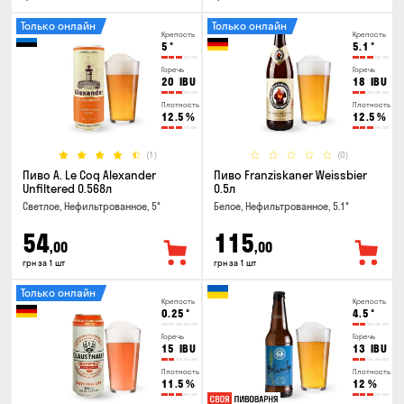
Только онлайн
Только онлайн
Крепость
Крепость
5
°
5.1
°
Горечь
Горечь
20
IBU
18
IBU
Плотность
Плотность
12.5
%
12.5
%
(1)
(0)
Пиво A. Le Coq Alexander
Пиво Franziskaner Weissbier
Unfiltered 0.568л
0.5л
Светлое, Нефильтрованное, 5°
Белое, Нефильтрованное, 5.1°
54
115
,00
,00
грн за 1 шт
грн за 1 шт
Только онлайн
Крепость
Крепость
0.25
°
4.5
°
Горечь
Горечь
15
IBU
13
IBU
Плотность
Плотность
11.5
%
12
%