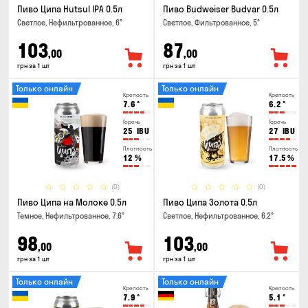
Пиво Ципа Hutsul IPA 0.5л
Пиво Budweiser Budvar 0.5л
Светлое, Нефильтрованное, 6°
Светлое, Фильтрованное, 5°
103
87
,00
,00
грн за 1 шт
грн за 1 шт
Только онлайн
Только онлайн
Крепость
Крепость
7.6
°
6.2
°
Горечь
Горечь
25
IBU
27
IBU
Плотность
Плотность
12
%
17.5
%
(0)
(0)
Пиво Ципа на Молоке 0.5л
Пиво Ципа Золота 0.5л
Темное, Нефильтрованное, 7.6°
Светлое, Нефильтрованное, 6.2°
98
103
,00
,00
грн за 1 шт
грн за 1 шт
Только онлайн
Только онлайн
Крепость
Крепость
7.9
°
5.1
°