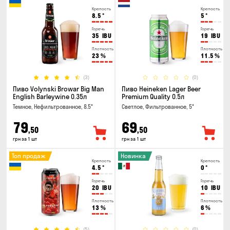
Крепость
Крепость
8.5
°
5
°
Горечь
Горечь
35
IBU
19
IBU
Плотность
Плотность
23
%
11.5
%
(3)
(0)
Пиво Volynski Browar Big Man
Пиво Heineken Lager Beer
English Barleywine 0.35л
Premium Quality 0.5л
Темное, Нефильтрованное, 8.5°
Светлое, Фильтрованное, 5°
79
69
,50
,50
грн за 1 шт
грн за 1 шт
Топ продаж
Новинка
Крепость
Крепость
4.5
°
0
°
Горечь
Горечь
20
IBU
10
IBU
Плотность
Плотность
13
%
6
%
(5)
(0)