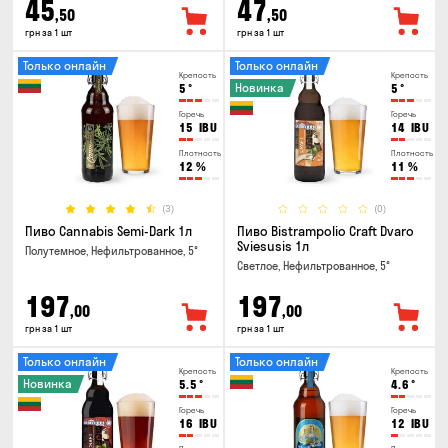
45
47
,50
,50
грн за 1 шт
грн за 1 шт
Только онлайн
Только онлайн
Крепость
Крепость
Новинка
5
°
5
°
Горечь
Горечь
15
IBU
14
IBU
Плотность
Плотность
12
%
11
%
(3)
(0)
Пиво Cannabis Semi-Dark 1л
Пиво Bistrampolio Craft Dvaro
Sviesusis 1л
Полутемное, Нефильтрованное, 5°
Светлое, Нефильтрованное, 5°
197
197
,00
,00
грн за 1 шт
грн за 1 шт
Только онлайн
Только онлайн
Крепость
Крепость
Новинка
5.5
°
4.6
°
Горечь
Горечь
16
IBU
12
IBU