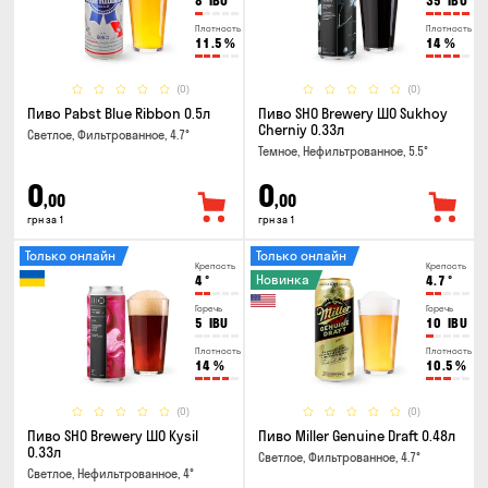
8
IBU
35
IBU
Плотность
Плотность
11.5
%
14
%
(0)
(0)
Пиво Pabst Blue Ribbon 0.5л
Пиво SHO Brewery ШО Sukhoy
Cherniy 0.33л
Светлое, Фильтрованное, 4.7°
Темное, Нефильтрованное, 5.5°
0
0
,00
,00
грн за 1
грн за 1
Только онлайн
Только онлайн
Крепость
Крепость
Новинка
4
°
4.7
°
Горечь
Горечь
5
IBU
10
IBU
Плотность
Плотность
14
%
10.5
%
(0)
(0)
Пиво SHO Brewery ШО Kysil
Пиво Miller Genuine Draft 0.48л
0.33л
Светлое, Фильтрованное, 4.7°
Светлое, Нефильтрованное, 4°