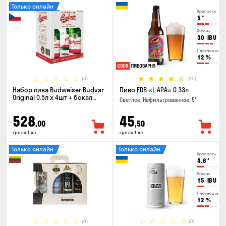
Только онлайн
Крепость
5
°
Горечь
30
IBU
Плотность
12
%
(0)
(30)
Набор пива Budweiser Budvar
Пиво FDB «L.APA» 0.33л
Original 0.5л х 4шт + бокал
Светлое, Нефильтрованное, 5°
0.33л
528
45
,00
,50
грн за 1 шт
грн за 1 шт
Только онлайн
Только онлайн
Крепость
4.6
°
Горечь
15
IBU
Плотность
12
%
(0)
(0)