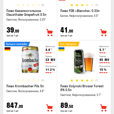
(0)
(2)
Пиво безалкогольное
Пиво FDB «Blanche» 0.33л
Clausthaler Grapefruit 0.5л
Белое, Нефильтрованное, 4.5°
Светлое, Фильтрованное, 0.25°
39
41
,00
,00
грн за 1 шт
грн за 1 шт
Только онлайн
Топ продаж
Крепость
Крепость
4.8
°
5.7
°
Горечь
Горечь
23
IBU
45
IBU
Плотность
Плотность
11.2
%
15
%
(0)
(1)
Пиво Krombacher Pils 5л
Пиво Volynski Browar Forest
IPA 0.5л
Светлое, Фильтрованное, 4.8°
Светлое, Нефильтрованное, 5.7°
847
89
,00
,50
грн за 1 шт
грн за 1 шт