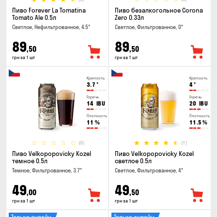
Пиво Forever La Tomatina
Пиво безалкогольное Corona
Tomato Ale 0.5л
Zero 0.33л
Светлое, Нефильтрованное, 4.5°
Светлое, Фильтрованное, 0°
89
89
,50
,50
грн за 1 шт
грн за 1 шт
Крепость
Крепость
3.7
°
4
°
Горечь
Горечь
14
IBU
20
IBU
Плотность
Плотность
11
%
11.5
%
(0)
(1)
Пиво Velkopopovicky Kozel
Пиво Velkopopovicky Kozel
темное 0.5л
светлое 0.5л
Темное, Фильтрованное, 3.7°
Светлое, Фильтрованное, 4°
49
49
,00
,50
грн за 1 шт
грн за 1 шт
Только онлайн
Только онлайн