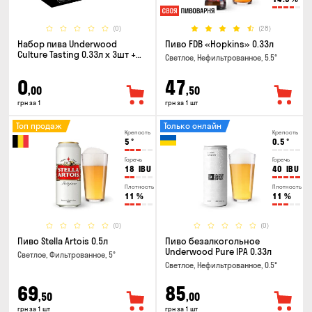
(0)
(28)
Набор пива Underwood
Пиво FDB «Hopkins» 0.33л
Culture Tasting 0.33л x 3шт +
Светлое, Нефильтрованное, 5.5°
бокал
0
47
,00
,50
грн за 1
грн за 1 шт
Топ продаж
Только онлайн
Крепость
Крепость
5
°
0.5
°
Горечь
Горечь
18
IBU
40
IBU
Плотность
Плотность
11
%
11
%
(0)
(0)
Пиво Stella Artois 0.5л
Пиво безалкогольное
Underwood Pure IPA 0.33л
Светлое, Фильтрованное, 5°
Светлое, Нефильтрованное, 0.5°
69
85
,50
,00
грн за 1 шт
грн за 1 шт