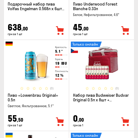
Подарочный набор пива
Пиво Underwood Forest
Volfas Engelman 0.568л x 6шт +
Blanche 0.33л
бокал 0.568л
Белое, Нефильтрованное, 4.6°
638
45
,00
,00
грн за 1 шт
грн за 1 шт
Только онлайн
Крепость
5.1
°
Горечь
19
IBU
Плотность
12
%
(0)
(0)
Пиво «Lowenbrau Original»
Набор пива Budweiser Budvar
0.5л
Original 0.5л x 8шт +
термосумка
Светлое, Фильтрованное, 5.1°
55
0
,50
,00
грн за 1 шт
грн за 1
Только онлайн