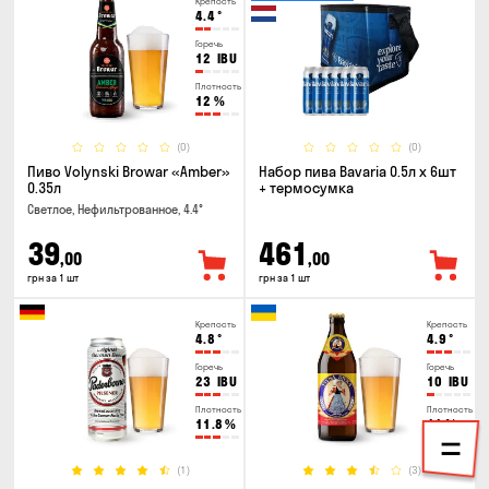
Крепость
4.4
°
Горечь
12
IBU
Плотность
12
%
(0)
(0)
Пиво Volynski Browar «Amber»
Набор пива Bavaria 0.5л х 6шт
0.35л
+ термосумка
Светлое, Нефильтрованное, 4.4°
39
461
,00
,00
грн за 1 шт
грн за 1 шт
Крепость
Крепость
4.8
°
4.9
°
Горечь
Горечь
23
IBU
10
IBU
Плотность
Плотность
11.8
%
11
%
(1)
(3)