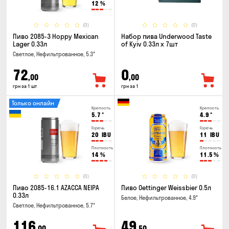
12
%
(0)
(0)
Пиво 2085-3 Hoppy Mexican
Набор пива Underwood Taste
Lager 0.33л
of Kyiv 0.33л x 7шт
Светлое, Нефильтрованное, 5.3°
72
0
,00
,00
грн за 1 шт
грн за 1
Только онлайн
Крепость
Крепость
5.7
°
4.9
°
Горечь
Горечь
20
IBU
11
IBU
Плотность
Плотность
14
%
11.5
%
(0)
(0)
Пиво 2085-16.1 AZACCA NEIPA
Пиво Oettinger Weissbier 0.5л
0.33л
Белое, Нефильтрованное, 4.9°
Светлое, Нефильтрованное, 5.7°
116
49
,00
,50