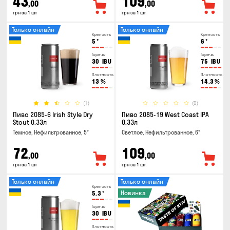
43
109
,00
,00
грн за 1 шт
грн за 1 шт
Только онлайн
Только онлайн
Крепость
Крепость
5
°
6
°
Горечь
Горечь
30
IBU
75
IBU
Плотность
Плотность
13
%
14.3
%
(1)
(0)
Пиво 2085-6 Irish Style Dry
Пиво 2085-19 West Coast IPA
Stout 0.33л
0.33л
Темное, Нефильтрованное, 5°
Светлое, Нефильтрованное, 6°
72
109
,00
,00
грн за 1 шт
грн за 1 шт
Только онлайн
Только онлайн
Крепость
Новинка
5.3
°
Горечь
30
IBU
Плотность