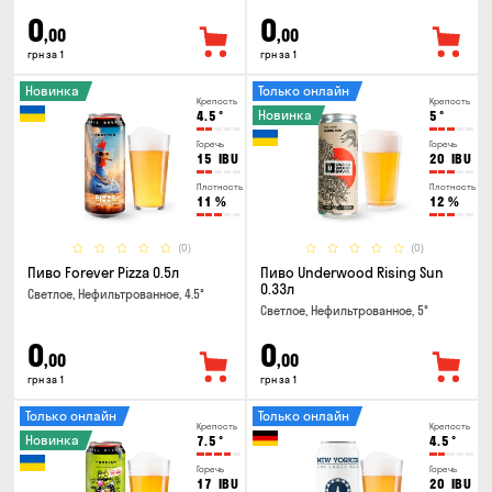
0
0
,00
,00
грн за 1
грн за 1
Новинка
Только онлайн
Крепость
Крепость
Новинка
4.5
°
5
°
Горечь
Горечь
15
IBU
20
IBU
Плотность
Плотность
11
%
12
%
(0)
(0)
Пиво Forever Pizza 0.5л
Пиво Underwood Rising Sun
0.33л
Светлое, Нефильтрованное, 4.5°
Светлое, Нефильтрованное, 5°
0
0
,00
,00
грн за 1
грн за 1
Только онлайн
Только онлайн
Крепость
Крепость
Новинка
7.5
°
4.5
°
Горечь
Горечь
17
IBU
20
IBU