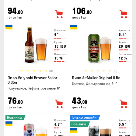
94
106
,00
,00
грн за 1 шт
грн за 1 шт
Крепость
Крепость
6
°
5.1
°
Горечь
Горечь
15
IBU
26
IBU
Плотность
Плотность
15
%
12
%
(0)
(0)
Пиво Volynski Browar Sailor
Пиво AltMuller Original 0.5л
0.35л
Светлое, Фильтрованное, 5.1°
Полутемное, Нефильтрованное, 6°
76
43
,00
,00
грн за 1 шт
грн за 1 шт
Новинка
Только онлайн
Крепость
Крепость
Новинка
4.7
°
5.5
°
Горечь
Горечь