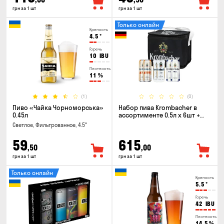
грн за 1 шт
грн за 1 шт
Только онлайн
Крепость
4.5
°
Горечь
10
IBU
Плотность
11
%
(1)
(0)
Пиво «Чайка Чорноморська»
Набор пива Krombacher в
0.45л
ассортименте 0.5л х 6шт +
термосумка
Светлое, Фильтрованное, 4.5°
59
615
,50
,00
грн за 1 шт
грн за 1 шт
Только онлайн
Крепость
5.5
°
Горечь
42
IBU
Плотность
14.5
%