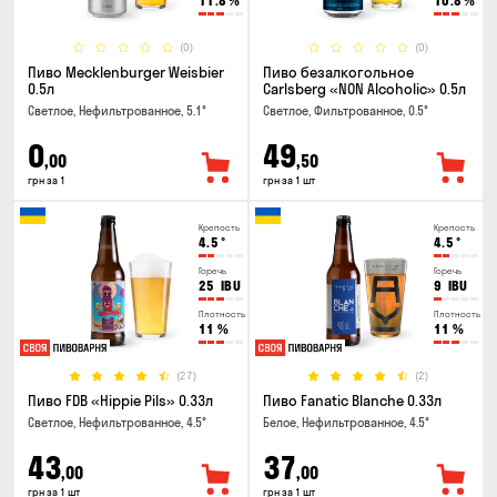
11.8
%
10.8
%
(0)
(0)
Пиво Mecklenburger Weisbier
Пиво безалкогольное
0.5л
Carlsberg «NON Alcoholic» 0.5л
Светлое, Нефильтрованное, 5.1°
Светлое, Фильтрованное, 0.5°
0
49
,00
,50
грн за 1
грн за 1 шт
Крепость
Крепость
4.5
°
4.5
°
Горечь
Горечь
25
IBU
9
IBU
Плотность
Плотность
11
%
11
%
(27)
(2)
Пиво FDB «Hippie Pils» 0.33л
Пиво Fanatic Blanche 0.33л
Светлое, Нефильтрованное, 4.5°
Белое, Нефильтрованное, 4.5°
43
37
,00
,00
грн за 1 шт
грн за 1 шт