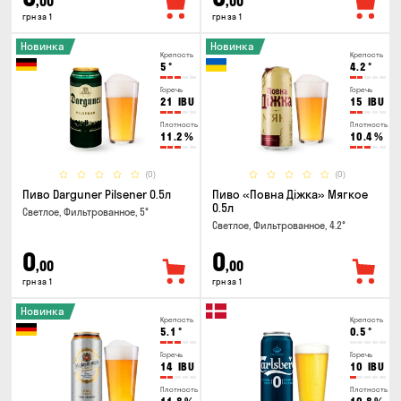
,00
,00
грн за 1
грн за 1
Новинка
Новинка
Крепость
Крепость
5
°
4.2
°
Горечь
Горечь
21
IBU
15
IBU
Плотность
Плотность
11.2
%
10.4
%
(0)
(0)
Пиво Darguner Pilsener 0.5л
Пиво «Повна Діжка» Мягкое
0.5л
Светлое, Фильтрованное, 5°
Светлое, Фильтрованное, 4.2°
0
0
,00
,00
грн за 1
грн за 1
Новинка
Крепость
Крепость
5.1
°
0.5
°
Горечь
Горечь
14
IBU
10
IBU
Плотность
Плотность