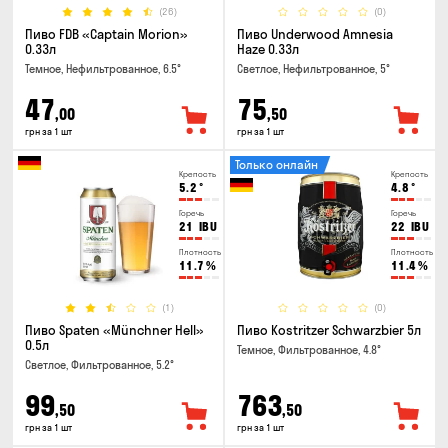
(26)
(0)
Пиво FDB «Captain Morion»
Пиво Underwood Amnesia
0.33л
Haze 0.33л
Темное, Нефильтрованное, 6.5°
Светлое, Нефильтрованное, 5°
47
75
,00
,50
грн за 1 шт
грн за 1 шт
Только онлайн
Крепость
Крепость
5.2
°
4.8
°
Горечь
Горечь
21
IBU
22
IBU
Плотность
Плотность
11.7
%
11.4
%
(1)
(0)
Пиво Spaten «Münchner Hell»
Пиво Kostritzer Schwarzbier 5л
0.5л
Темное, Фильтрованное, 4.8°
Светлое, Фильтрованное, 5.2°
99
763
,50
,50
грн за 1 шт
грн за 1 шт