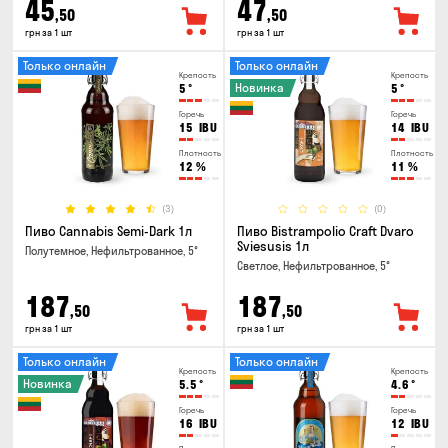
45
47
,50
,50
грн за 1 шт
грн за 1 шт
Только онлайн
Только онлайн
Крепость
Крепость
Новинка
5
°
5
°
Горечь
Горечь
15
IBU
14
IBU
Плотность
Плотность
12
%
11
%
(3)
(0)
Пиво Cannabis Semi-Dark 1л
Пиво Bistrampolio Craft Dvaro
Sviesusis 1л
Полутемное, Нефильтрованное, 5°
Светлое, Нефильтрованное, 5°
187
187
,50
,50
грн за 1 шт
грн за 1 шт
Только онлайн
Только онлайн
Крепость
Крепость
Новинка
5.5
°
4.6
°
Горечь
Горечь
16
IBU
12
IBU