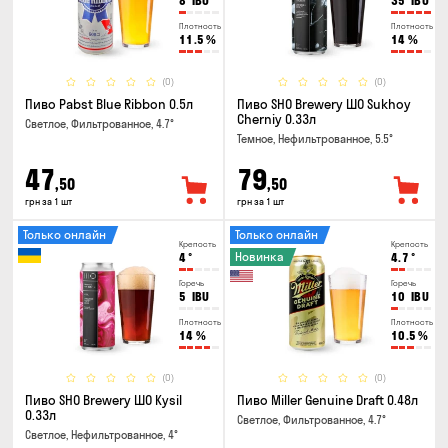
8
IBU
35
IBU
Плотность
Плотность
11.5
%
14
%
(0)
(0)
Пиво Pabst Blue Ribbon 0.5л
Пиво SHO Brewery ШО Sukhoy
Cherniy 0.33л
Светлое, Фильтрованное, 4.7°
Темное, Нефильтрованное, 5.5°
47
79
,50
,50
грн за 1 шт
грн за 1 шт
Только онлайн
Только онлайн
Крепость
Крепость
Новинка
4
°
4.7
°
Горечь
Горечь
5
IBU
10
IBU
Плотность
Плотность
14
%
10.5
%
(0)
(0)
Пиво SHO Brewery ШО Kysil
Пиво Miller Genuine Draft 0.48л
0.33л
Светлое, Фильтрованное, 4.7°
Светлое, Нефильтрованное, 4°