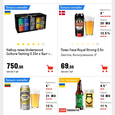
Только онлайн
Только онлайн
Крепость
8
°
Горечь
25
IBU
Плотность
12.5
%
(1)
(0)
Набор пива Underwood
Пиво Faxe Royal Strong 0.5л
Culture Tasting 0.33л x 9шт +
Светлое, Фильтрованное, 8°
бокал
750
69
,00
,50
грн за 1 шт
грн за 1 шт
Только онлайн
Топ продаж
Крепость
Крепость
5
°
4.5
°
Горечь
Горечь
21
IBU
13
IBU
Плотность
Плотность
12
%
11
%