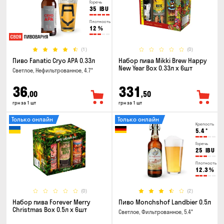
Горечь
35
IBU
Плотность
12
%
(1)
(0)
Пиво Fanatic Cryo APA 0.33л
Набор пива Mikki Brew Happy
New Year Box 0.33л x 6шт
Светлое, Нефильтрованное, 4.7°
36
331
,00
,50
грн за 1 шт
грн за 1 шт
Только онлайн
Только онлайн
Крепость
5.4
°
Горечь
25
IBU
Плотность
12.3
%
(0)
(2)
Набор пива Forever Merry
Пиво Monchshof Landbier 0.5л
Christmas Box 0.5л x 6шт
Светлое, Фильтрованное, 5.4°