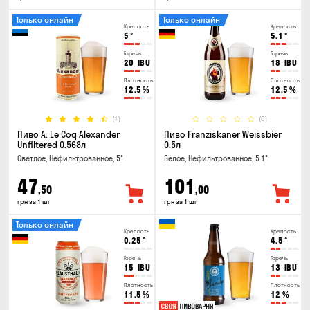
Только онлайн
Только онлайн
Крепость
Крепость
5
°
5.1
°
Горечь
Горечь
20
IBU
18
IBU
Плотность
Плотность
12.5
%
12.5
%
(1)
(0)
Пиво A. Le Coq Alexander
Пиво Franziskaner Weissbier
Unfiltered 0.568л
0.5л
Светлое, Нефильтрованное, 5°
Белое, Нефильтрованное, 5.1°
47
101
,50
,00
грн за 1 шт
грн за 1 шт
Только онлайн
Крепость
Крепость
0.25
°
4.5
°
Горечь
Горечь
15
IBU
13
IBU
Плотность
Плотность
11.5
%
12
%