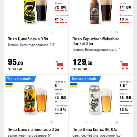
Горечь
Горечь
72
IBU
14
IBU
Плотность
Плотность
21
%
13
%
(0)
(0)
Пиво Ципа Чорна 0.5л
Пиво Kapuziner Weissbier
Dunkel 0.5л
Темное, Нефильтрованное, 7.9°
Темное, Нефильтрованное, 5.1°
95
129
,00
,50
грн за 1 шт
грн за 1 шт
Только онлайн
Только онлайн
Крепость
Крепость
5
°
5.5
°
Горечь
Горечь
12
IBU
36
IBU
Плотность
Плотность
11.5
%
13
%
(0)
(0)
Пиво Ципа на пшенице 0.5л
Пиво Ципа Квітка IPL 0.5л
Белое, Нефильтрованное, 5°
Светлое, Нефильтрованное, 5.5°