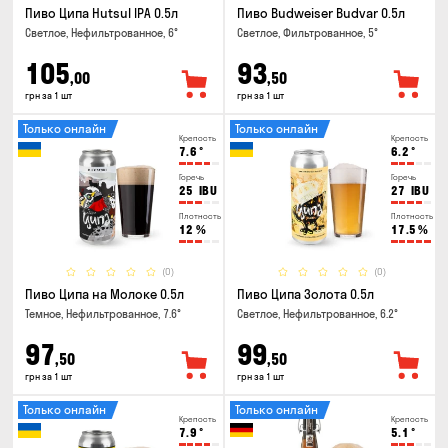
Пиво Ципа Hutsul IPA 0.5л
Пиво Budweiser Budvar 0.5л
Светлое, Нефильтрованное, 6°
Светлое, Фильтрованное, 5°
105
93
,00
,50
грн за 1 шт
грн за 1 шт
Только онлайн
Только онлайн
Крепость
Крепость
7.6
°
6.2
°
Горечь
Горечь
25
IBU
27
IBU
Плотность
Плотность
12
%
17.5
%
(0)
(0)
Пиво Ципа на Молоке 0.5л
Пиво Ципа Золота 0.5л
Темное, Нефильтрованное, 7.6°
Светлое, Нефильтрованное, 6.2°
97
99
,50
,50
грн за 1 шт
грн за 1 шт
Только онлайн
Только онлайн
Крепость
Крепость
7.9
°
5.1
°