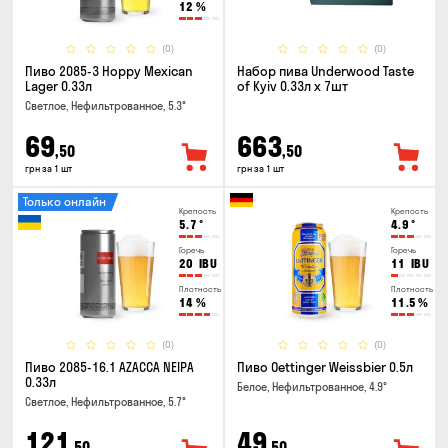
12
%
(0)
(0)
Пиво 2085-3 Hoppy Mexican
Набор пива Underwood Taste
Lager 0.33л
of Kyiv 0.33л x 7шт
Светлое, Нефильтрованное, 5.3°
69
663
,50
,50
грн за 1 шт
грн за 1 шт
Только онлайн
Крепость
Крепость
5.7
°
4.9
°
Горечь
Горечь
20
IBU
11
IBU
Плотность
Плотность
14
%
11.5
%
(0)
(0)
Пиво 2085-16.1 AZACCA NEIPA
Пиво Oettinger Weissbier 0.5л
0.33л
Белое, Нефильтрованное, 4.9°
Светлое, Нефильтрованное, 5.7°
121
49
,50
,50