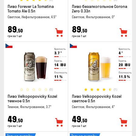
Пиво Forever La Tomatina
Пиво безалкогольное Corona
Tomato Ale 0.5л
Zero 0.33л
Светлое, Нефильтрованное, 4.5°
Светлое, Фильтрованное, 0°
89
89
,50
,50
грн за 1 шт
грн за 1 шт
Крепость
Крепость
3.7
°
4
°
Горечь
Горечь
14
IBU
20
IBU
Плотность
Плотность
11
%
11.5
%
(0)
(1)
Пиво Velkopopovicky Kozel
Пиво Velkopopovicky Kozel
темное 0.5л
светлое 0.5л
Темное, Фильтрованное, 3.7°
Светлое, Фильтрованное, 4°
49
49
,50
,50
грн за 1 шт
грн за 1 шт
Только онлайн
Только онлайн