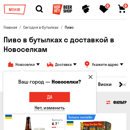
0
0
МЕНЮ
Главная
Сегодня в бутылках
Пиво
Пиво в бутылках с доставкой в
Новоселкам
Новоселки
Доставка
Укажите адрес
Ваш город —
Новоселки?
Все товары
Пиво
Сидр
Вино
Виски
Кокт
ДА
ПИВО
ФИЛЬТР
Нет, изменить
Только онлайн
Крепость
4.7
°