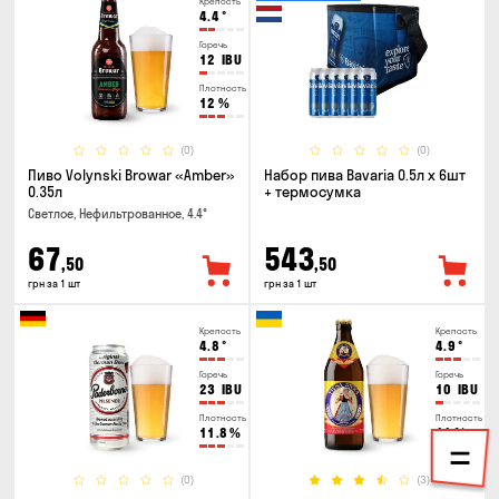
Крепость
4.4
°
Горечь
12
IBU
Плотность
12
%
(0)
(0)
Пиво Volynski Browar «Amber»
Набор пива Bavaria 0.5л х 6шт
0.35л
+ термосумка
Светлое, Нефильтрованное, 4.4°
67
543
,50
,50
грн за 1 шт
грн за 1 шт
Крепость
Крепость
4.8
°
4.9
°
Горечь
Горечь
23
IBU
10
IBU
Плотность
Плотность
11.8
%
11
%
(0)
(3)