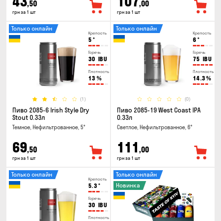
43
107
,50
,00
грн за 1 шт
грн за 1 шт
Только онлайн
Только онлайн
Крепость
Крепость
5
°
6
°
Горечь
Горечь
30
IBU
75
IBU
Плотность
Плотность
13
%
14.3
%
(1)
(0)
Пиво 2085-6 Irish Style Dry
Пиво 2085-19 West Coast IPA
Stout 0.33л
0.33л
Темное, Нефильтрованное, 5°
Светлое, Нефильтрованное, 6°
69
111
,50
,00
грн за 1 шт
грн за 1 шт
Только онлайн
Только онлайн
Крепость
Новинка
5.3
°
Горечь
30
IBU
Плотность