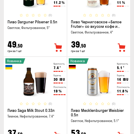
11.2
%
11
%
(0)
(0)
Пиво Darguner Pilsener 0.5л
Пиво Черниговское «Белое
Fruter» со вкусом кофе и
Светлое, Фильтрованное, 5°
апельсина 0.5 л
Светлое, Фильтрованное, 4°
49
39
,50
,50
грн за 1 шт
грн за 1 шт
Новинка
Новинка
Крепость
Крепость
7.4
°
5.1
°
Горечь
Горечь
30
IBU
14
IBU
Плотность
Плотность
19
%
11.8
%
(0)
(0)
Пиво Saga Milk Stout 0.33л
Пиво Mecklenburger Weisbier
0.5л
Темное, Нефильтрованное, 7.4°
Светлое, Нефильтрованное, 5.1°
37
53