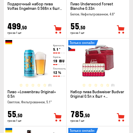
Подарочный набор пива
Пиво Underwood Forest
Volfas Engelman 0.568л x 6шт +
Blanche 0.33л
бокал 0.568л
Белое, Нефильтрованное, 4.6°
499
55
,50
,50
грн за 1 шт
грн за 1 шт
Только онлайн
Крепость
5.1
°
Горечь
19
IBU
Плотность
12
%
(0)
(0)
Пиво «Lowenbrau Original»
Набор пива Budweiser Budvar
0.5л
Original 0.5л x 8шт +
термосумка
Светлое, Фильтрованное, 5.1°
55
785
,50
,50
грн за 1 шт
грн за 1 шт
Только онлайн