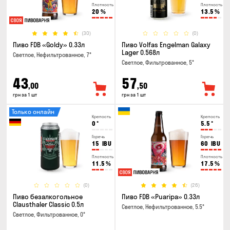
Плотность
Плотность
20
%
13.5
%
(30)
(0)
Пиво FDB «Goldy» 0.33л
Пиво Volfas Engelman Galaxy
Lager 0.568л
Светлое, Нефильтрованное, 7°
Светлое, Фильтрованное, 5°
43
57
,00
,50
грн за 1 шт
грн за 1 шт
Только онлайн
Крепость
Крепость
0
°
5.5
°
Горечь
Горечь
15
IBU
60
IBU
Плотность
Плотность
11.5
%
17.5
%
(0)
(26)
Пиво безалкогольное
Пиво FDB «Puaripa» 0.33л
Clausthaler Classic 0.5л
Светлое, Нефильтрованное, 5.5°
Светлое, Фильтрованное, 0°