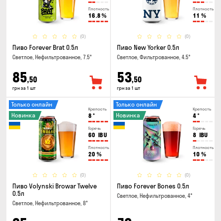
Плотность
Плотность
16.8
%
11
%
(0)
(0)
Пиво Forever Brat 0.5л
Пиво New Yorker 0.5л
Светлое, Нефильтрованное, 7.5°
Светлое, Фильтрованное, 4.5°
85
53
,50
,50
грн за 1 шт
грн за 1 шт
Только онлайн
Только онлайн
Крепость
Крепость
Новинка
Новинка
8
°
4
°
Горечь
Горечь
60
IBU
8
IBU
Плотность
Плотность
20
%
10
%
(0)
(0)
Пиво Volynski Browar Twelve
Пиво Forever Bones 0.5л
0.5л
Светлое, Нефильтрованное, 4°
Светлое, Нефильтрованное, 8°