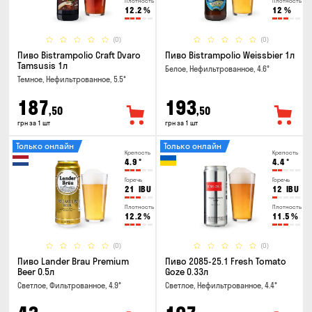
Плотность
Плотность
12.2
%
12
%
(0)
(0)
Пиво Bistrampolio Craft Dvaro
Пиво Bistrampolio Weissbier 1л
Tamsusis 1л
Белое, Нефильтрованное, 4.6°
Темное, Нефильтрованное, 5.5°
187
193
,50
,50
грн за 1 шт
грн за 1 шт
Только онлайн
Только онлайн
Крепость
Крепость
4.9
°
4.4
°
Горечь
Горечь
21
IBU
12
IBU
Плотность
Плотность
12.2
%
11.5
%
(0)
(0)
Пиво Lander Brau Premium
Пиво 2085-25.1 Fresh Tomato
Beer 0.5л
Goze 0.33л
Светлое, Фильтрованное, 4.9°
Светлое, Нефильтрованное, 4.4°