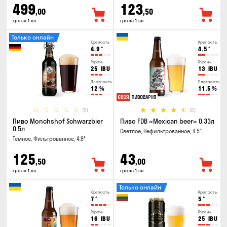
499
123
,00
,50
грн за 1 шт
грн за 1 шт
Только онлайн
Крепость
Крепость
4.9
°
4.5
°
Горечь
Горечь
25
IBU
13
IBU
Плотность
Плотность
12
%
11.5
%
(0)
(2)
Пиво Monchshof Schwarzbier
Пиво FDB «Mexican beer» 0.33л
0.5л
Светлое, Нефильтрованное, 4.5°
Темное, Фильтрованное, 4.9°
125
43
,50
,00
грн за 1 шт
грн за 1 шт
Только онлайн
Крепость
Крепость
7
°
5
°
Горечь
Горечь
16
IBU
25
IBU