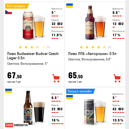
Топ продаж
Крепость
Крепость
5
°
6.8
°
Горечь
Горечь
32
IBU
12
IBU
Плотность
Плотность
11.9
%
17
%
(1)
(3)
Пиво Budweiser Budvar Czech
Пиво ППБ «Авторське» 0.5л
Lager 0.5л
Светлое, Фильтрованное, 6.8°
Светлое, Фильтрованное, 5°
67
65
,50
,50
грн за 1 шт
грн за 1 шт
Только онлайн
Крепость
Крепость
6.5
°
5
°
Горечь
Горечь
22
IBU
42
IBU
Плотность
Плотность
18
%
13.5
%