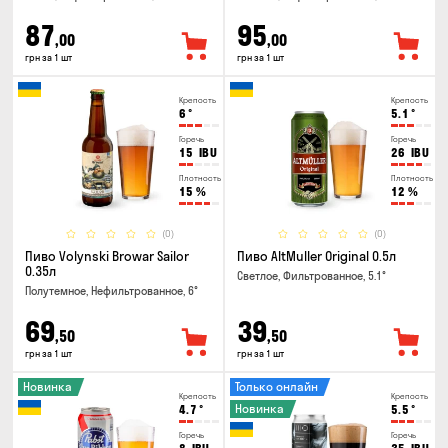
87
95
,00
,00
грн за 1 шт
грн за 1 шт
Крепость
Крепость
6
°
5.1
°
Горечь
Горечь
15
IBU
26
IBU
Плотность
Плотность
15
%
12
%
(0)
(0)
Пиво Volynski Browar Sailor
Пиво AltMuller Original 0.5л
0.35л
Светлое, Фильтрованное, 5.1°
Полутемное, Нефильтрованное, 6°
69
39
,50
,50
грн за 1 шт
грн за 1 шт
Новинка
Только онлайн
Крепость
Крепость
Новинка
4.7
°
5.5
°
Горечь
Горечь