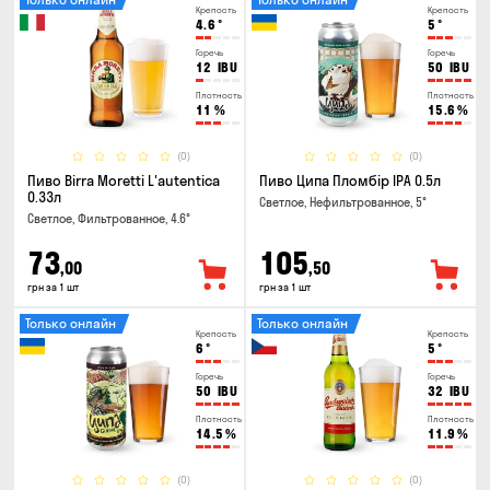
Крепость
Крепость
4.6
°
5
°
Горечь
Горечь
12
IBU
50
IBU
Плотность
Плотность
11
%
15.6
%
(0)
(0)
Пиво Birra Moretti L'autentica
Пиво Ципа Пломбір IPA 0.5л
0.33л
Светлое, Нефильтрованное, 5°
Светлое, Фильтрованное, 4.6°
73
105
,00
,50
грн за 1 шт
грн за 1 шт
Только онлайн
Только онлайн
Крепость
Крепость
6
°
5
°
Горечь
Горечь
50
IBU
32
IBU
Плотность
Плотность
14.5
%
11.9
%
(0)
(0)