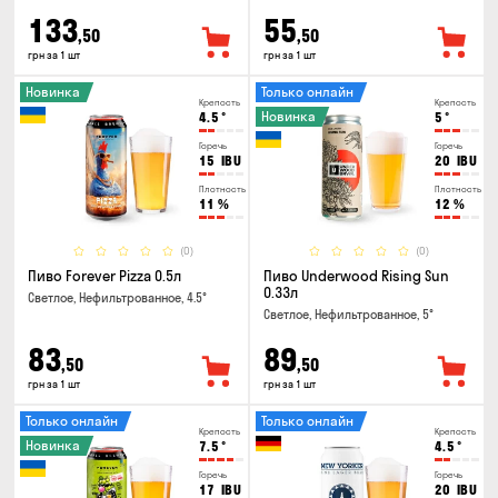
133
55
,50
,50
грн за 1 шт
грн за 1 шт
Новинка
Только онлайн
Крепость
Крепость
Новинка
4.5
°
5
°
Горечь
Горечь
15
IBU
20
IBU
Плотность
Плотность
11
%
12
%
(0)
(0)
Пиво Forever Pizza 0.5л
Пиво Underwood Rising Sun
0.33л
Светлое, Нефильтрованное, 4.5°
Светлое, Нефильтрованное, 5°
83
89
,50
,50
грн за 1 шт
грн за 1 шт
Только онлайн
Только онлайн
Крепость
Крепость
Новинка
7.5
°
4.5
°
Горечь
Горечь
17
IBU
20
IBU