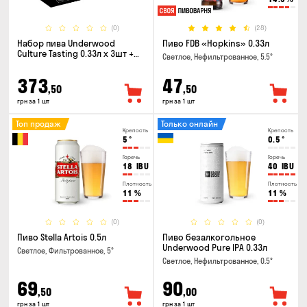
(0)
(28)
Набор пива Underwood
Пиво FDB «Hopkins» 0.33л
Culture Tasting 0.33л x 3шт +
Светлое, Нефильтрованное, 5.5°
бокал
373
47
,50
,50
грн за 1 шт
грн за 1 шт
Топ продаж
Только онлайн
Крепость
Крепость
5
°
0.5
°
Горечь
Горечь
18
IBU
40
IBU
Плотность
Плотность
11
%
11
%
(0)
(0)
Пиво Stella Artois 0.5л
Пиво безалкогольное
Underwood Pure IPA 0.33л
Светлое, Фильтрованное, 5°
Светлое, Нефильтрованное, 0.5°
69
90
,50
,00
грн за 1 шт
грн за 1 шт