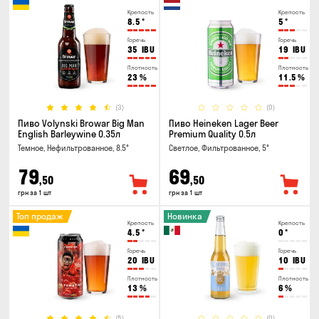
Крепость
Крепость
8.5
°
5
°
Горечь
Горечь
35
IBU
19
IBU
Плотность
Плотность
23
%
11.5
%
(3)
(0)
Пиво Volynski Browar Big Man
Пиво Heineken Lager Beer
English Barleywine 0.35л
Premium Quality 0.5л
Темное, Нефильтрованное, 8.5°
Светлое, Фильтрованное, 5°
79
69
,50
,50
грн за 1 шт
грн за 1 шт
Топ продаж
Новинка
Крепость
Крепость
4.5
°
0
°
Горечь
Горечь
20
IBU
10
IBU
Плотность
Плотность
13
%
6
%
(5)
(0)