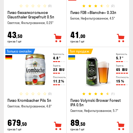
(0)
(2)
Пиво безалкогольное
Пиво FDB «Blanche» 0.33л
Clausthaler Grapefruit 0.5л
Белое, Нефильтрованное, 4.5°
Светлое, Фильтрованное, 0.25°
43
41
,50
,00
грн за 1 шт
грн за 1 шт
Только онлайн
Топ продаж
Крепость
Крепость
4.8
°
5.7
°
Горечь
Горечь
23
IBU
45
IBU
Плотность
Плотность
11.2
%
15
%
(0)
(1)
Пиво Krombacher Pils 5л
Пиво Volynski Browar Forest
IPA 0.5л
Светлое, Фильтрованное, 4.8°
Светлое, Нефильтрованное, 5.7°
679
89
,50
,50
грн за 1 шт
грн за 1 шт