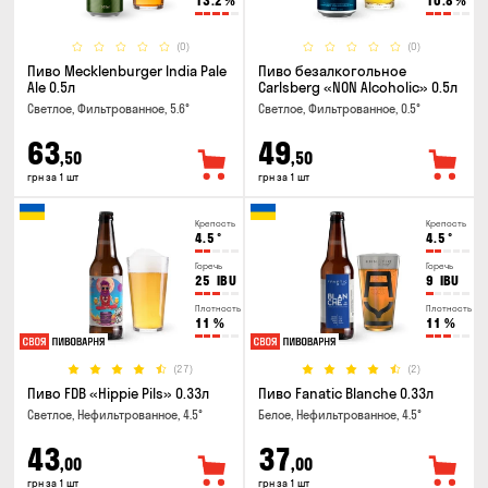
13.2
%
10.8
%
(0)
(0)
Пиво Mecklenburger India Pale
Пиво безалкогольное
Ale 0.5л
Carlsberg «NON Alcoholic» 0.5л
Светлое, Фильтрованное, 5.6°
Светлое, Фильтрованное, 0.5°
63
49
,50
,50
грн за 1 шт
грн за 1 шт
Крепость
Крепость
4.5
°
4.5
°
Горечь
Горечь
25
IBU
9
IBU
Плотность
Плотность
11
%
11
%
(27)
(2)
Пиво FDB «Hippie Pils» 0.33л
Пиво Fanatic Blanche 0.33л
Светлое, Нефильтрованное, 4.5°
Белое, Нефильтрованное, 4.5°
43
37
,00
,00
грн за 1 шт
грн за 1 шт