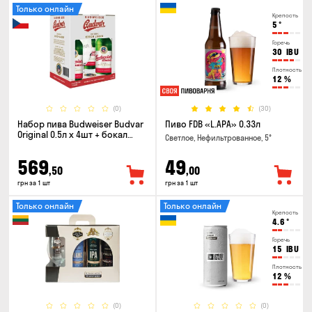
Только онлайн
Крепость
5
°
Горечь
30
IBU
Плотность
12
%
(0)
(30)
Набор пива Budweiser Budvar
Пиво FDB «L.APA» 0.33л
Original 0.5л х 4шт + бокал
Светлое, Нефильтрованное, 5°
0.33л
569
49
,50
,00
грн за 1 шт
грн за 1 шт
Только онлайн
Только онлайн
Крепость
4.6
°
Горечь
15
IBU
Плотность
12
%
(0)
(0)