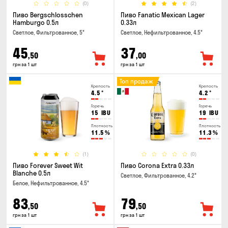
(0)
(2)
Пиво Bergschlosschen
Пиво Fanatic Mexican Lager
Hamburgo 0.5л
0.33л
Светлое, Фильтрованное, 5°
Светлое, Нефильтрованное, 4.5°
45
37
,50
,00
грн за 1 шт
грн за 1 шт
Топ продаж
Крепость
Крепость
4.5
°
4.2
°
Горечь
Горечь
15
IBU
19
IBU
Плотность
Плотность
11.5
%
11.3
%
(1)
(0)
Пиво Forever Sweet Wit
Пиво Corona Extra 0.33л
Blanche 0.5л
Светлое, Фильтрованное, 4.2°
Белое, Нефильтрованное, 4.5°
83
79
,50
,50
грн за 1 шт
грн за 1 шт