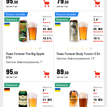
95
79
,50
,50
грн за 1 шт
грн за 1 шт
Только онлайн
Только онлайн
Крепость
Крепость
Новинка
Новинка
7
°
7.5
°
Горечь
Горечь
35
IBU
45
IBU
Плотность
Плотность
16.5
%
18
%
(0)
(0)
Пиво Forever The Big Apple
Пиво Forever Body Fusion 0.5л
0.5л
Светлое, Нефильтрованное, 7.5°
Светлое, Нефильтрованное, 7°
95
89
,50
,50
грн за 1 шт
грн за 1 шт
Новинка
Новинка
Крепость
Крепость
5
°
4
°
Горечь
Горечь
21
IBU
10
IBU
Плотность
Плотность