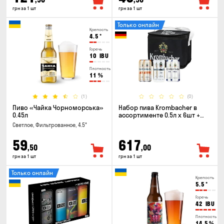
грн за 1 шт
грн за 1 шт
Только онлайн
Крепость
4.5
°
Горечь
10
IBU
Плотность
11
%
(1)
(0)
Пиво «Чайка Чорноморська»
Набор пива Krombacher в
0.45л
ассортименте 0.5л х 6шт +
термосумка
Светлое, Фильтрованное, 4.5°
59
617
,50
,00
грн за 1 шт
грн за 1 шт
Только онлайн
Крепость
5.5
°
Горечь
42
IBU
Плотность
14.5
%