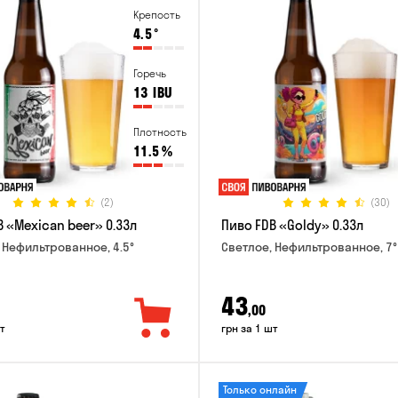
Крепость
4.5
°
Горечь
13
IBU
Плотность
11.5
%
(2)
(30)
 «Mexican beer» 0.33л
Пиво FDB «Goldy» 0.33л
 Нефильтрованное, 4.5°
Светлое, Нефильтрованное, 7°
43
,00
т
грн за 1 шт
Только онлайн