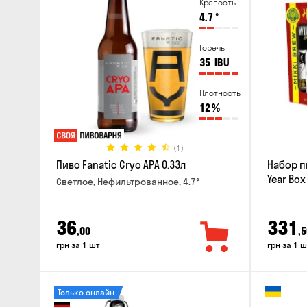
Крепость
4.7
°
Горечь
35
IBU
Плотность
12
%
(1)
Пиво Fanatic Cryo APA 0.33л
Набор п
Year Box
Светлое, Нефильтрованное, 4.7°
36
331
,00
,5
грн за 1 шт
грн за 1 ш
Только онлайн