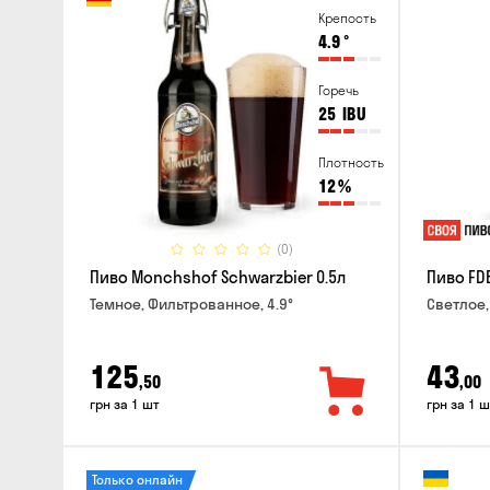
Крепость
4.9
°
Горечь
25
IBU
Плотность
12
%
(0)
Пиво Monchshof Schwarzbier 0.5л
Пиво FDB
Темное, Фильтрованное, 4.9°
Светлое,
125
43
,50
,00
грн за 1 шт
грн за 1 ш
Только онлайн