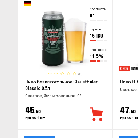
Крепость
0
°
Горечь
15
IBU
Плотность
11.5
%
(0)
Пиво безалкогольное Clausthaler
Пиво FDB
Classic 0.5л
Светлое,
Светлое, Фильтрованное, 0°
45
47
,50
,50
грн за 1 шт
грн за 1 ш