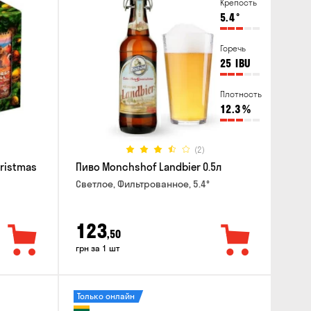
Крепость
5.4
°
Горечь
25
IBU
Плотность
12.3
%
(2)
hristmas
Пиво Monchshof Landbier 0.5л
Светлое, Фильтрованное, 5.4°
123
,50
грн за 1 шт
Только онлайн