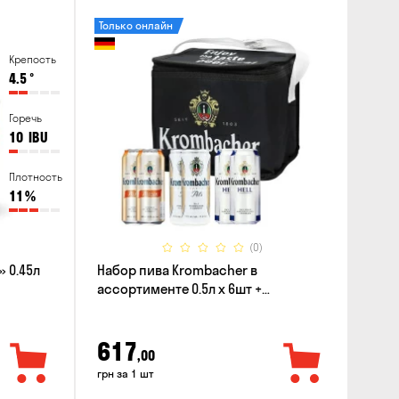
Только онлайн
Крепость
4.5
°
Горечь
10
IBU
Плотность
11
%
(0)
 0.45л
Набор пива Krombacher в
ассортименте 0.5л х 6шт +
термосумка
617
,00
грн за 1 шт