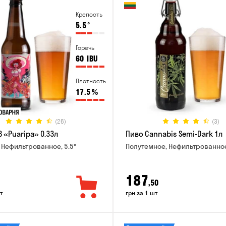
Крепость
5.5
°
Горечь
60
IBU
Плотность
17.5
%
(26)
(3)
 «Puaripa» 0.33л
Пиво Cannabis Semi-Dark 1л
 Нефильтрованное, 5.5°
Полутемное, Нефильтрованное
187
,50
т
грн за 1 шт