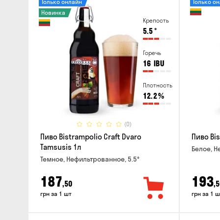
Только онлайн
Только о
Новинка
Крепость
5.5
°
Горечь
16
IBU
Плотность
12.2
%
(0)
Пиво Bistrampolio Craft Dvaro
Пиво Bis
Tamsusis 1л
Белое, Н
Темное, Нефильтрованное, 5.5°
187
193
,50
,5
грн за 1 шт
грн за 1 ш