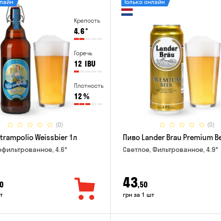
нлайн
Только онлайн
Крепость
4.6
°
Горечь
12
IBU
Плотность
12
%
(0)
(0)
trampolio Weissbier 1л
Пиво Lander Brau Premium Be
ефильтрованное, 4.6°
Светлое, Фильтрованное, 4.9°
43
0
,50
т
грн за 1 шт