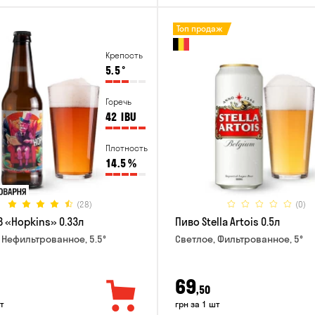
Топ продаж
Крепость
5.5
°
Горечь
42
IBU
Плотность
14.5
%
(28)
(0)
B «Hopkins» 0.33л
Пиво Stella Artois 0.5л
 Нефильтрованное, 5.5°
Светлое, Фильтрованное, 5°
69
,50
т
грн за 1 шт