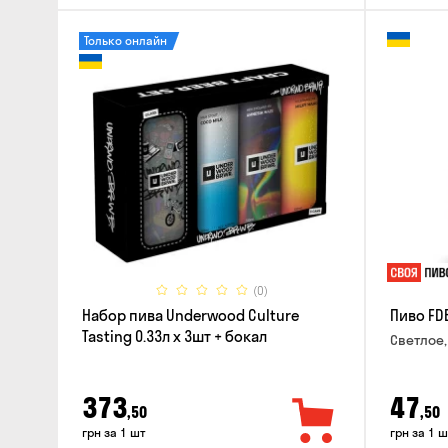
Только онлайн
(0)
Набор пива Underwood Culture
Пиво FD
Tasting 0.33л x 3шт + бокал
Светлое,
373
47
,50
,50
грн за 1 шт
грн за 1 ш