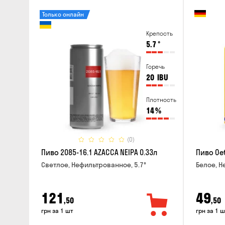
Только онлайн
Крепость
5.7
°
Горечь
20
IBU
Плотность
14
%
(0)
Пиво 2085-16.1 AZACCA NEIPA 0.33л
Пиво Oet
Светлое, Нефильтрованное, 5.7°
Белое, Н
121
49
,50
,50
грн за 1 шт
грн за 1 ш