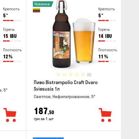
Новинка
Крепость
Крепость
5
°
5
°
Горечь
Горечь
15
IBU
14
IBU
Плотность
Плотность
12
%
11
%
(0)
Пиво Bistrampolio Craft Dvaro
Sviesusis 1л
, 5°
Светлое, Нефильтрованное, 5°
187
,50
грн за 1 шт