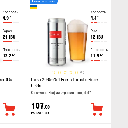
Только онлайн
Крепость
Крепость
4.9
°
4.4
°
Горечь
Горечь
21
IBU
12
IBU
Плотность
Плотность
12.2
%
11.5
%
(0)
er 0.5л
Пиво 2085-25.1 Fresh Tomato Goze
0.33л
Светлое, Нефильтрованное, 4.4°
107
,00
грн за 1 шт