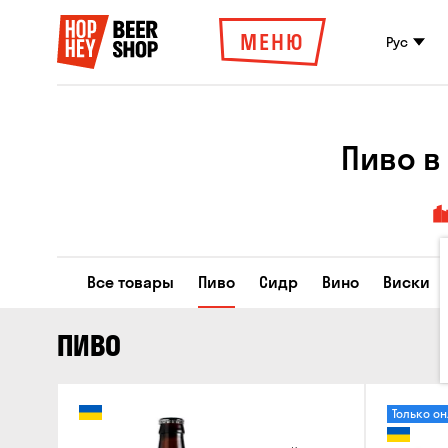
МЕНЮ
Рус
Пиво в
Все товары
Пиво
Сидр
Вино
Виски
ПИВО
Только о