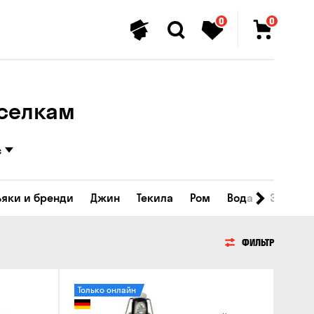
0
0
оселкам
с
ьяки и бренди
Джин
Текила
Ром
Вода
Энергет
ФИЛЬТР
Только онлайн