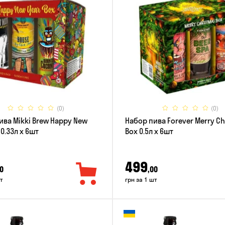
(0)
(0)
ива Mikki Brew Happy New
Набор пива Forever Merry C
 0.33л x 6шт
Box 0.5л x 6шт
499
0
,00
т
грн за 1 шт