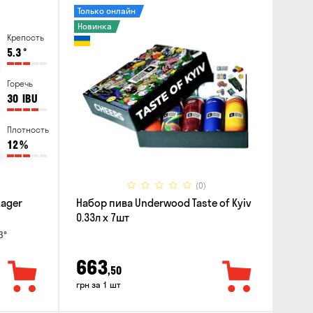
Только онлайн
Новинка
Крепость
5.3
°
Горечь
30
IBU
Плотность
12
%
(0)
Lager
Набор пива Underwood Taste of Kyiv
0.33л x 7шт
3°
663
,50
грн за 1 шт