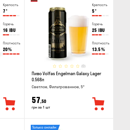
Крепость
Крепость
7
°
5
°
Горечь
Горечь
16
IBU
25
IBU
Плотность
Плотность
20
%
13.5
%
(0)
Пиво Volfas Engelman Galaxy Lager
0.568л
Светлое, Фильтрованное, 5°
57
,50
грн за 1 шт
Только онлайн