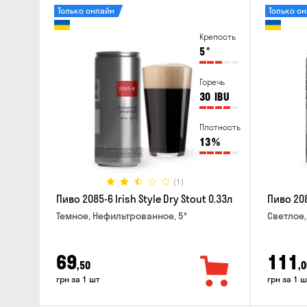
Только онлайн
Только о
Крепость
5
°
Горечь
30
IBU
Плотность
13
%
(1)
Пиво 2085-6 Irish Style Dry Stout 0.33л
Пиво 208
Темное, Нефильтрованное, 5°
Светлое,
69
111
,50
,0
грн за 1 шт
грн за 1 ш