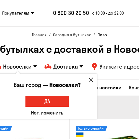
0 800 30 20 50
Покупателям
с 10:00 - до 22:00
Главная
Сегодня в бутылках
Пиво
 бутылках с доставкой в Нов
Новоселки
Доставка
Укажите адре
Ваш город —
Новоселки?
Коктейли
Водка
Соджу
Ликеры и настойки
Кон
ДА
Нет, изменить
нлайн
Только онлайн