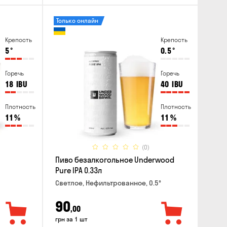
Только онлайн
Крепость
Крепость
5
°
0.5
°
Горечь
Горечь
18
IBU
40
IBU
Плотность
Плотность
11
%
11
%
(0)
Пиво безалкогольное Underwood
Pure IPA 0.33л
Светлое, Нефильтрованное, 0.5°
90
,00
грн за 1 шт