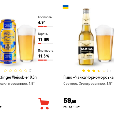
Крепость
4.9
°
Горечь
11
IBU
Плотность
11.5
%
(0)
(1)
tinger Weissbier 0.5л
Пиво «Чайка Чорноморська»
ефильтрованное, 4.9°
Светлое, Фильтрованное, 4.5°
59
,50
т
грн за 1 шт