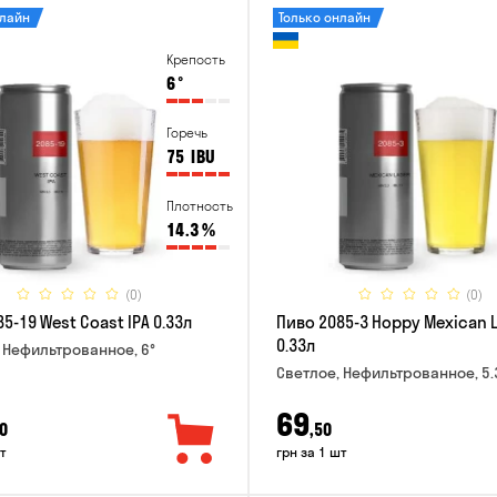
нлайн
Только онлайн
Крепость
6
°
Горечь
75
IBU
Плотность
14.3
%
(0)
(0)
5-19 West Coast IPA 0.33л
Пиво 2085-3 Hoppy Mexican 
0.33л
 Нефильтрованное, 6°
Светлое, Нефильтрованное, 5.
69
0
,50
т
грн за 1 шт