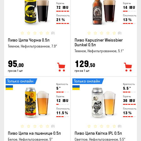
Горечь
Горечь
72
IBU
14
IBU
Плотность
Плотность
21
%
13
%
(0)
(0)
Пиво Ципа Чорна 0.5л
Пиво Kapuziner Weissbier
Dunkel 0.5л
Темное, Нефильтрованное, 7.9°
Темное, Нефильтрованное, 5.1°
95
129
,00
,50
грн за 1 шт
грн за 1 шт
Только онлайн
Только онлайн
Крепость
Крепость
5
°
5.5
°
Горечь
Горечь
12
IBU
36
IBU
Плотность
Плотность
11.5
%
13
%
(0)
(0)
Пиво Ципа на пшенице 0.5л
Пиво Ципа Квітка IPL 0.5л
Белое, Нефильтрованное, 5°
Светлое, Нефильтрованное, 5.5°