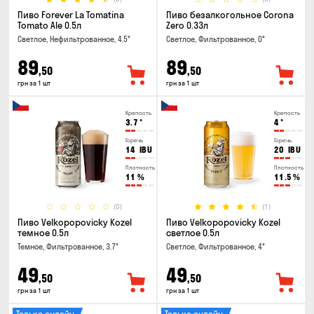
Пиво Forever La Tomatina
Пиво безалкогольное Corona
Tomato Ale 0.5л
Zero 0.33л
Светлое, Нефильтрованное, 4.5°
Светлое, Фильтрованное, 0°
89
89
,50
,50
грн за 1 шт
грн за 1 шт
Крепость
Крепость
3.7
°
4
°
Горечь
Горечь
14
IBU
20
IBU
Плотность
Плотность
11
%
11.5
%
(0)
(1)
Пиво Velkopopovicky Kozel
Пиво Velkopopovicky Kozel
темное 0.5л
светлое 0.5л
Темное, Фильтрованное, 3.7°
Светлое, Фильтрованное, 4°
49
49
,50
,50
грн за 1 шт
грн за 1 шт
Только онлайн
Только онлайн