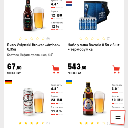
Крепость
4.4
°
Горечь
12
IBU
Плотность
12
%
(0)
(0)
Пиво Volynski Browar «Amber»
Набор пива Bavaria 0.5л х 6шт
0.35л
+ термосумка
Светлое, Нефильтрованное, 4.4°
67
543
,50
,50
грн за 1 шт
грн за 1 шт
Крепость
Крепость
4.8
°
4.9
°
Горечь
Горечь
23
IBU
10
IBU
Плотность
Плотность
11.8
%
11
%
(1)
(3)