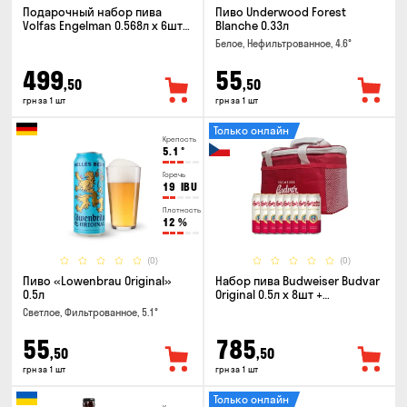
Подарочный набор пива
Пиво Underwood Forest
Volfas Engelman 0.568л x 6шт +
Blanche 0.33л
бокал 0.568л
Белое, Нефильтрованное, 4.6°
499
55
,50
,50
грн за 1 шт
грн за 1 шт
Только онлайн
Крепость
5.1
°
Горечь
19
IBU
Плотность
12
%
(0)
(0)
Пиво «Lowenbrau Original»
Набор пива Budweiser Budvar
0.5л
Original 0.5л x 8шт +
термосумка
Светлое, Фильтрованное, 5.1°
55
785
,50
,50
грн за 1 шт
грн за 1 шт
Только онлайн