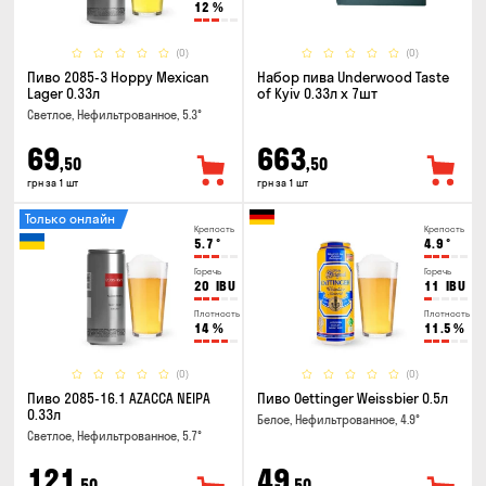
12
%
(0)
(0)
Пиво 2085-3 Hoppy Mexican
Набор пива Underwood Taste
Lager 0.33л
of Kyiv 0.33л x 7шт
Светлое, Нефильтрованное, 5.3°
69
663
,50
,50
грн за 1 шт
грн за 1 шт
Только онлайн
Крепость
Крепость
5.7
°
4.9
°
Горечь
Горечь
20
IBU
11
IBU
Плотность
Плотность
14
%
11.5
%
(0)
(0)
Пиво 2085-16.1 AZACCA NEIPA
Пиво Oettinger Weissbier 0.5л
0.33л
Белое, Нефильтрованное, 4.9°
Светлое, Нефильтрованное, 5.7°
121
49
,50
,50