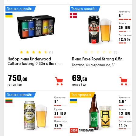
Только онлайн
Только онлайн
Крепость
8
°
Горечь
25
IBU
Плотность
12.5
%
(1)
(0)
Набор пива Underwood
Пиво Faxe Royal Strong 0.5л
Culture Tasting 0.33л x 9шт +
Светлое, Фильтрованное, 8°
бокал
750
69
,00
,50
грн за 1 шт
грн за 1 шт
Только онлайн
Топ продаж
Крепость
Крепость
5
°
4.5
°
Горечь
Горечь
21
IBU
13
IBU
Плотность
Плотность
12
%
11
%