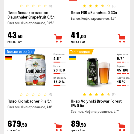
(0)
(2)
Пиво безалкогольное
Пиво FDB «Blanche» 0.33л
Clausthaler Grapefruit 0.5л
Белое, Нефильтрованное, 4.5°
Светлое, Фильтрованное, 0.25°
43
41
,50
,00
грн за 1 шт
грн за 1 шт
Только онлайн
Топ продаж
Крепость
Крепость
4.8
°
5.7
°
Горечь
Горечь
23
IBU
45
IBU
Плотность
Плотность
11.2
%
15
%
(0)
(1)
Пиво Krombacher Pils 5л
Пиво Volynski Browar Forest
IPA 0.5л
Светлое, Фильтрованное, 4.8°
Светлое, Нефильтрованное, 5.7°
679
89
,50
,50
грн за 1 шт
грн за 1 шт