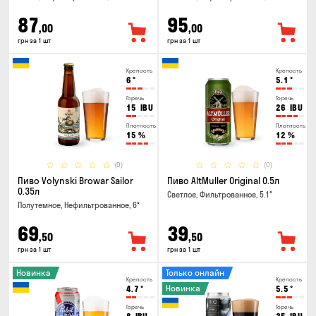
87
95
,00
,00
грн за 1 шт
грн за 1 шт
Крепость
Крепость
6
°
5.1
°
Горечь
Горечь
15
IBU
26
IBU
Плотность
Плотность
15
%
12
%
(0)
(0)
Пиво Volynski Browar Sailor
Пиво AltMuller Original 0.5л
0.35л
Светлое, Фильтрованное, 5.1°
Полутемное, Нефильтрованное, 6°
69
39
,50
,50
грн за 1 шт
грн за 1 шт
Новинка
Только онлайн
Крепость
Крепость
Новинка
4.7
°
5.5
°
Горечь
Горечь