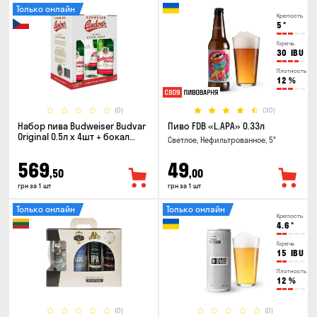
Только онлайн
Крепость
5
°
Горечь
30
IBU
Плотность
12
%
(0)
(30)
Набор пива Budweiser Budvar
Пиво FDB «L.APA» 0.33л
Original 0.5л х 4шт + бокал
Светлое, Нефильтрованное, 5°
0.33л
569
49
,50
,00
грн за 1 шт
грн за 1 шт
Только онлайн
Только онлайн
Крепость
4.6
°
Горечь
15
IBU
Плотность
12
%
(0)
(0)