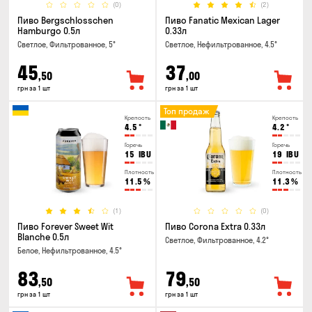
(0)
(2)
Пиво Bergschlosschen
Пиво Fanatic Mexican Lager
Hamburgo 0.5л
0.33л
Светлое, Фильтрованное, 5°
Светлое, Нефильтрованное, 4.5°
45
37
,50
,00
грн за 1 шт
грн за 1 шт
Топ продаж
Крепость
Крепость
4.5
°
4.2
°
Горечь
Горечь
15
IBU
19
IBU
Плотность
Плотность
11.5
%
11.3
%
(1)
(0)
Пиво Forever Sweet Wit
Пиво Corona Extra 0.33л
Blanche 0.5л
Светлое, Фильтрованное, 4.2°
Белое, Нефильтрованное, 4.5°
83
79
,50
,50
грн за 1 шт
грн за 1 шт