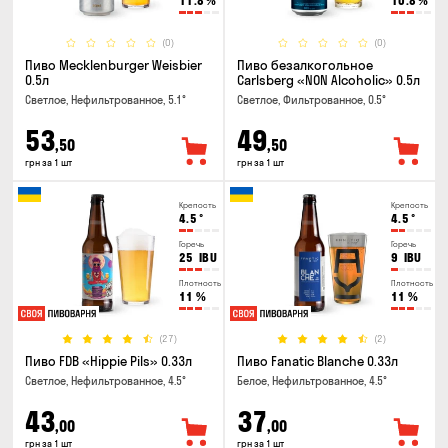
11.8
%
10.8
%
(0)
(0)
Пиво Mecklenburger Weisbier
Пиво безалкогольное
0.5л
Carlsberg «NON Alcoholic» 0.5л
Светлое, Нефильтрованное, 5.1°
Светлое, Фильтрованное, 0.5°
53
49
,50
,50
грн за 1 шт
грн за 1 шт
Крепость
Крепость
4.5
°
4.5
°
Горечь
Горечь
25
IBU
9
IBU
Плотность
Плотность
11
%
11
%
(27)
(2)
Пиво FDB «Hippie Pils» 0.33л
Пиво Fanatic Blanche 0.33л
Светлое, Нефильтрованное, 4.5°
Белое, Нефильтрованное, 4.5°
43
37
,00
,00
грн за 1 шт
грн за 1 шт