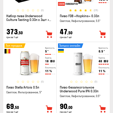
(0)
(28)
Набор пива Underwood
Пиво FDB «Hopkins» 0.33л
Culture Tasting 0.33л x 3шт +
Светлое, Нефильтрованное, 5.5°
бокал
373
47
,50
,50
грн за 1 шт
грн за 1 шт
Топ продаж
Только онлайн
Крепость
Крепость
5
°
0.5
°
Горечь
Горечь
18
IBU
40
IBU
Плотность
Плотность
11
%
11
%
(0)
(0)
Пиво Stella Artois 0.5л
Пиво безалкогольное
Underwood Pure IPA 0.33л
Светлое, Фильтрованное, 5°
Светлое, Нефильтрованное, 0.5°
69
90
,50
,00
грн за 1 шт
грн за 1 шт