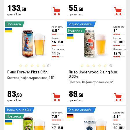
133
55
,50
,50
грн за 1 шт
грн за 1 шт
Новинка
Только онлайн
Крепость
Крепость
Новинка
4.5
°
5
°
Горечь
Горечь
15
IBU
20
IBU
Плотность
Плотность
11
%
12
%
(0)
(0)
Пиво Forever Pizza 0.5л
Пиво Underwood Rising Sun
0.33л
Светлое, Нефильтрованное, 4.5°
Светлое, Нефильтрованное, 5°
83
89
,50
,50
грн за 1 шт
грн за 1 шт
Только онлайн
Только онлайн
Крепость
Крепость
Новинка
7.5
°
4.5
°
Горечь
Горечь
17
IBU
20
IBU