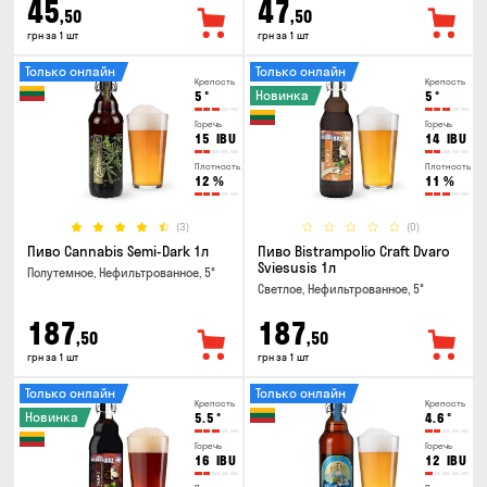
45
47
,50
,50
грн за 1 шт
грн за 1 шт
Только онлайн
Только онлайн
Крепость
Крепость
Новинка
5
°
5
°
Горечь
Горечь
15
IBU
14
IBU
Плотность
Плотность
12
%
11
%
(3)
(0)
Пиво Cannabis Semi-Dark 1л
Пиво Bistrampolio Craft Dvaro
Sviesusis 1л
Полутемное, Нефильтрованное, 5°
Светлое, Нефильтрованное, 5°
187
187
,50
,50
грн за 1 шт
грн за 1 шт
Только онлайн
Только онлайн
Крепость
Крепость
Новинка
5.5
°
4.6
°
Горечь
Горечь
16
IBU
12
IBU