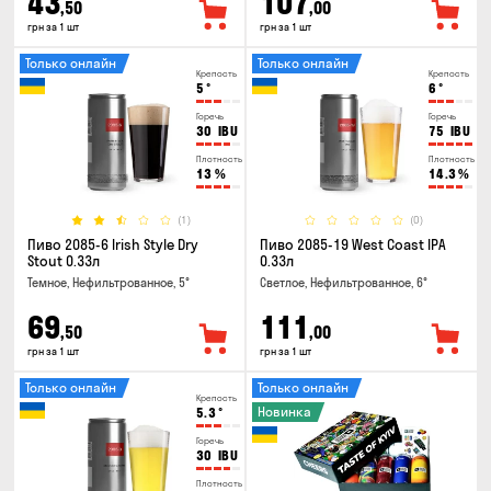
43
107
,50
,00
грн за 1 шт
грн за 1 шт
Только онлайн
Только онлайн
Крепость
Крепость
5
°
6
°
Горечь
Горечь
30
IBU
75
IBU
Плотность
Плотность
13
%
14.3
%
(1)
(0)
Пиво 2085-6 Irish Style Dry
Пиво 2085-19 West Coast IPA
Stout 0.33л
0.33л
Темное, Нефильтрованное, 5°
Светлое, Нефильтрованное, 6°
69
111
,50
,00
грн за 1 шт
грн за 1 шт
Только онлайн
Только онлайн
Крепость
Новинка
5.3
°
Горечь
30
IBU
Плотность