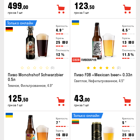
499
123
,00
,50
грн за 1 шт
грн за 1 шт
Только онлайн
Крепость
Крепость
4.9
°
4.5
°
Горечь
Горечь
25
IBU
13
IBU
Плотность
Плотность
12
%
11.5
%
(0)
(2)
Пиво Monchshof Schwarzbier
Пиво FDB «Mexican beer» 0.33л
0.5л
Светлое, Нефильтрованное, 4.5°
Темное, Фильтрованное, 4.9°
125
43
,50
,00
грн за 1 шт
грн за 1 шт
Только онлайн
Крепость
Крепость
7
°
5
°
Горечь
Горечь
16
IBU
25
IBU