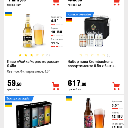
грн за 1 шт
грн за 1 шт
Только онлайн
Крепость
4.5
°
Горечь
10
IBU
Плотность
11
%
(1)
(0)
Пиво «Чайка Чорноморська»
Набор пива Krombacher в
0.45л
ассортименте 0.5л х 6шт +
термосумка
Светлое, Фильтрованное, 4.5°
59
617
,50
,00
грн за 1 шт
грн за 1 шт
Только онлайн
Крепость
5.5
°
Горечь
42
IBU
Плотность
14.5
%