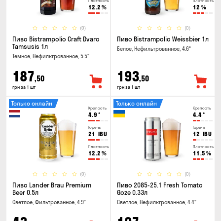
Плотность
Плотность
12.2
%
12
%
(0)
(0)
Пиво Bistrampolio Craft Dvaro
Пиво Bistrampolio Weissbier 1л
Tamsusis 1л
Белое, Нефильтрованное, 4.6°
Темное, Нефильтрованное, 5.5°
187
193
,50
,50
грн за 1 шт
грн за 1 шт
Только онлайн
Только онлайн
Крепость
Крепость
4.9
°
4.4
°
Горечь
Горечь
21
IBU
12
IBU
Плотность
Плотность
12.2
%
11.5
%
(0)
(0)
Пиво Lander Brau Premium
Пиво 2085-25.1 Fresh Tomato
Beer 0.5л
Goze 0.33л
Светлое, Фильтрованное, 4.9°
Светлое, Нефильтрованное, 4.4°