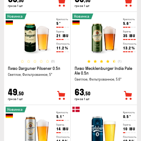
,50
,50
грн за 1 шт
грн за 1 шт
Новинка
Новинка
Крепость
Крепость
5
°
5.6
°
Горечь
Горечь
21
IBU
35
IBU
Плотность
Плотность
11.2
%
13.2
%
(0)
(1)
Пиво Darguner Pilsener 0.5л
Пиво Mecklenburger India Pale
Ale 0.5л
Светлое, Фильтрованное, 5°
Светлое, Фильтрованное, 5.6°
49
63
,50
,50
грн за 1 шт
грн за 1 шт
Новинка
Крепость
Крепость
5.1
°
0.5
°
Горечь
Горечь
14
IBU
10
IBU
Плотность
Плотность