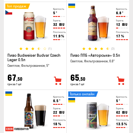
Топ продаж
Крепость
Крепость
5
°
6.8
°
Горечь
Горечь
32
IBU
12
IBU
Плотность
Плотность
11.9
%
17
%
(1)
(3)
Пиво Budweiser Budvar Czech
Пиво ППБ «Авторське» 0.5л
Lager 0.5л
Светлое, Фильтрованное, 6.8°
Светлое, Фильтрованное, 5°
67
65
,50
,50
грн за 1 шт
грн за 1 шт
Только онлайн
Крепость
Крепость
6.5
°
5
°
Горечь
Горечь
22
IBU
42
IBU
Плотность
Плотность
18
%
13.5
%