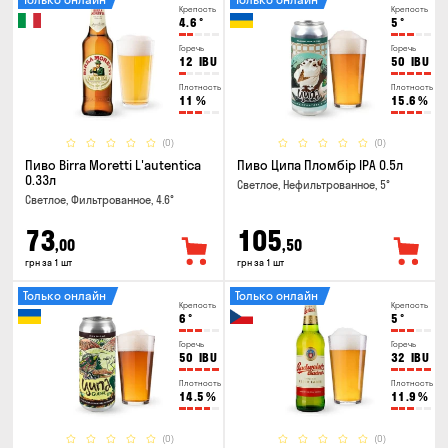
Крепость
Крепость
4.6
°
5
°
Горечь
Горечь
12
IBU
50
IBU
Плотность
Плотность
11
%
15.6
%
(0)
(0)
Пиво Birra Moretti L'autentica
Пиво Ципа Пломбір IPA 0.5л
0.33л
Светлое, Нефильтрованное, 5°
Светлое, Фильтрованное, 4.6°
73
105
,00
,50
грн за 1 шт
грн за 1 шт
Только онлайн
Только онлайн
Крепость
Крепость
6
°
5
°
Горечь
Горечь
50
IBU
32
IBU
Плотность
Плотность
14.5
%
11.9
%
(0)
(0)