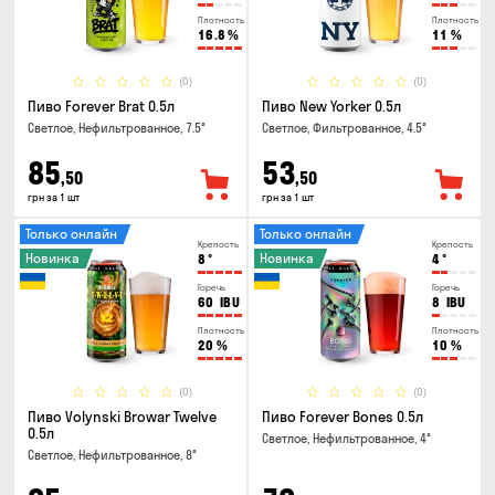
Плотность
Плотность
16.8
%
11
%
(0)
(0)
Пиво Forever Brat 0.5л
Пиво New Yorker 0.5л
Светлое, Нефильтрованное, 7.5°
Светлое, Фильтрованное, 4.5°
85
53
,50
,50
грн за 1 шт
грн за 1 шт
Только онлайн
Только онлайн
Крепость
Крепость
Новинка
Новинка
8
°
4
°
Горечь
Горечь
60
IBU
8
IBU
Плотность
Плотность
20
%
10
%
(0)
(0)
Пиво Volynski Browar Twelve
Пиво Forever Bones 0.5л
0.5л
Светлое, Нефильтрованное, 4°
Светлое, Нефильтрованное, 8°