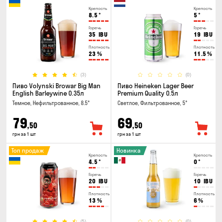
Крепость
Крепость
8.5
°
5
°
Горечь
Горечь
35
IBU
19
IBU
Плотность
Плотность
23
%
11.5
%
(3)
(0)
Пиво Volynski Browar Big Man
Пиво Heineken Lager Beer
English Barleywine 0.35л
Premium Quality 0.5л
Темное, Нефильтрованное, 8.5°
Светлое, Фильтрованное, 5°
79
69
,50
,50
грн за 1 шт
грн за 1 шт
Топ продаж
Новинка
Крепость
Крепость
4.5
°
0
°
Горечь
Горечь
20
IBU
10
IBU
Плотность
Плотность
13
%
6
%
(5)
(0)