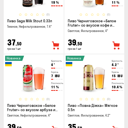
19
%
11
%
(0)
(0)
Пиво Saga Milk Stout 0.33л
Пиво Черниговское «Белое
Fruter» со вкусом кофе и
Темное, Нефильтрованное, 7.4°
апельсина 0.5 л
Светлое, Фильтрованное, 4°
37
39
,50
,50
грн за 1 шт
грн за 1 шт
Новинка
Новинка
Крепость
Крепость
4
°
4.2
°
Горечь
Горечь
7
IBU
15
IBU
Плотность
Плотность
11
%
10.4
%
(0)
(0)
Пиво Черниговское «Белое
Пиво «Повна Діжка» Мягкое
Fruter» со вкусом арбуза и
0.5л
мяты 0.5л
Светлое, Нефильтрованное, 4°
Светлое, Фильтрованное, 4.2°
39
35