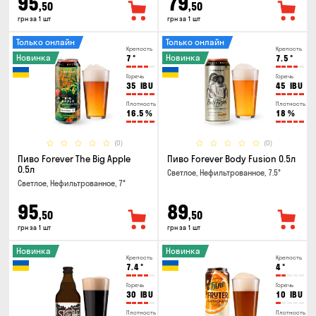
95
79
,50
,50
грн за 1 шт
грн за 1 шт
Только онлайн
Только онлайн
Крепость
Крепость
Новинка
Новинка
7
°
7.5
°
Горечь
Горечь
35
IBU
45
IBU
Плотность
Плотность
16.5
%
18
%
(0)
(0)
Пиво Forever The Big Apple
Пиво Forever Body Fusion 0.5л
0.5л
Светлое, Нефильтрованное, 7.5°
Светлое, Нефильтрованное, 7°
95
89
,50
,50
грн за 1 шт
грн за 1 шт
Новинка
Новинка
Крепость
Крепость
7.4
°
4
°
Горечь
Горечь
30
IBU
10
IBU
Плотность
Плотность