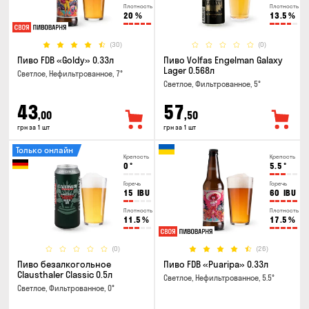
Плотность
Плотность
20
%
13.5
%
(30)
(0)
Пиво FDB «Goldy» 0.33л
Пиво Volfas Engelman Galaxy
Lager 0.568л
Светлое, Нефильтрованное, 7°
Светлое, Фильтрованное, 5°
43
57
,00
,50
грн за 1 шт
грн за 1 шт
Только онлайн
Крепость
Крепость
0
°
5.5
°
Горечь
Горечь
15
IBU
60
IBU
Плотность
Плотность
11.5
%
17.5
%
(0)
(26)
Пиво безалкогольное
Пиво FDB «Puaripa» 0.33л
Clausthaler Classic 0.5л
Светлое, Нефильтрованное, 5.5°
Светлое, Фильтрованное, 0°