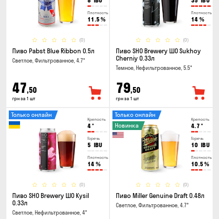
8
IBU
35
IBU
Плотность
Плотность
11.5
%
14
%
(0)
(0)
Пиво Pabst Blue Ribbon 0.5л
Пиво SHO Brewery ШО Sukhoy
Cherniy 0.33л
Светлое, Фильтрованное, 4.7°
Темное, Нефильтрованное, 5.5°
47
79
,50
,50
грн за 1 шт
грн за 1 шт
Только онлайн
Только онлайн
Крепость
Крепость
Новинка
4
°
4.7
°
Горечь
Горечь
5
IBU
10
IBU
Плотность
Плотность
14
%
10.5
%
(0)
(0)
Пиво SHO Brewery ШО Kysil
Пиво Miller Genuine Draft 0.48л
0.33л
Светлое, Фильтрованное, 4.7°
Светлое, Нефильтрованное, 4°