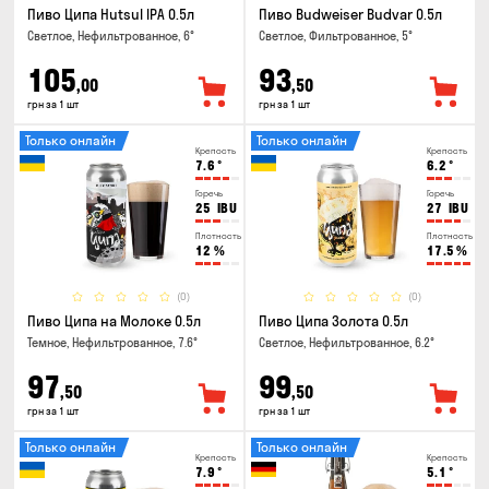
Пиво Ципа Hutsul IPA 0.5л
Пиво Budweiser Budvar 0.5л
Светлое, Нефильтрованное, 6°
Светлое, Фильтрованное, 5°
105
93
,00
,50
грн за 1 шт
грн за 1 шт
Только онлайн
Только онлайн
Крепость
Крепость
7.6
°
6.2
°
Горечь
Горечь
25
IBU
27
IBU
Плотность
Плотность
12
%
17.5
%
(0)
(0)
Пиво Ципа на Молоке 0.5л
Пиво Ципа Золота 0.5л
Темное, Нефильтрованное, 7.6°
Светлое, Нефильтрованное, 6.2°
97
99
,50
,50
грн за 1 шт
грн за 1 шт
Только онлайн
Только онлайн
Крепость
Крепость
7.9
°
5.1
°