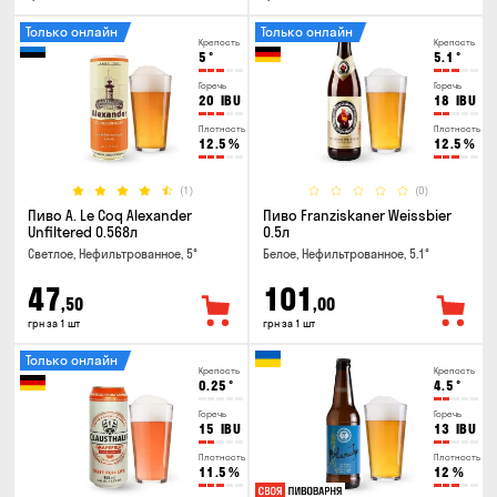
Только онлайн
Только онлайн
Крепость
Крепость
5
°
5.1
°
Горечь
Горечь
20
IBU
18
IBU
Плотность
Плотность
12.5
%
12.5
%
(1)
(0)
Пиво A. Le Coq Alexander
Пиво Franziskaner Weissbier
Unfiltered 0.568л
0.5л
Светлое, Нефильтрованное, 5°
Белое, Нефильтрованное, 5.1°
47
101
,50
,00
грн за 1 шт
грн за 1 шт
Только онлайн
Крепость
Крепость
0.25
°
4.5
°
Горечь
Горечь
15
IBU
13
IBU
Плотность
Плотность
11.5
%
12
%