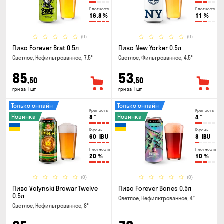
Плотность
Плотность
16.8
%
11
%
(0)
(0)
Пиво Forever Brat 0.5л
Пиво New Yorker 0.5л
Светлое, Нефильтрованное, 7.5°
Светлое, Фильтрованное, 4.5°
85
53
,50
,50
грн за 1 шт
грн за 1 шт
Только онлайн
Только онлайн
Крепость
Крепость
Новинка
Новинка
8
°
4
°
Горечь
Горечь
60
IBU
8
IBU
Плотность
Плотность
20
%
10
%
(0)
(0)
Пиво Volynski Browar Twelve
Пиво Forever Bones 0.5л
0.5л
Светлое, Нефильтрованное, 4°
Светлое, Нефильтрованное, 8°