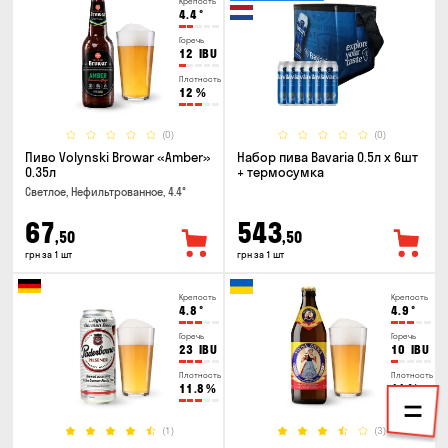
Крепость
4.4
°
Горечь
12
IBU
Плотность
12
%
(0)
(0)
Пиво Volynski Browar «Amber»
Набор пива Bavaria 0.5л х 6шт
0.35л
+ термосумка
Светлое, Нефильтрованное, 4.4°
67
543
,50
,50
грн за 1 шт
грн за 1 шт
Крепость
Крепость
4.8
°
4.9
°
Горечь
Горечь
23
IBU
10
IBU
Плотность
Плотность
11.8
%
11
%
(1)
(3)