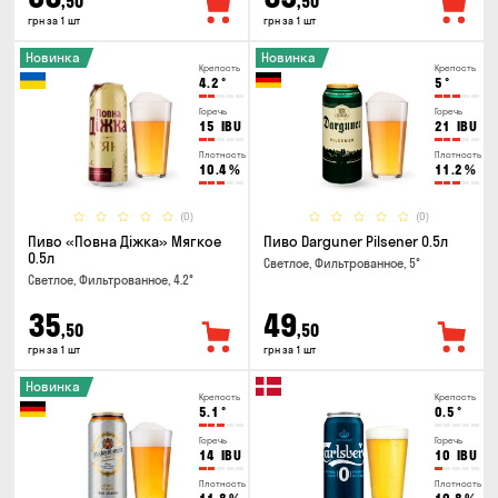
,50
,50
грн за 1 шт
грн за 1 шт
Новинка
Новинка
Крепость
Крепость
4.2
°
5
°
Горечь
Горечь
15
IBU
21
IBU
Плотность
Плотность
10.4
%
11.2
%
(0)
(0)
Пиво «Повна Діжка» Мягкое
Пиво Darguner Pilsener 0.5л
0.5л
Светлое, Фильтрованное, 5°
Светлое, Фильтрованное, 4.2°
35
49
,50
,50
грн за 1 шт
грн за 1 шт
Новинка
Крепость
Крепость
5.1
°
0.5
°
Горечь
Горечь
14
IBU
10
IBU
Плотность
Плотность