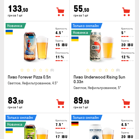
133
55
,50
,50
грн за 1 шт
грн за 1 шт
Новинка
Только онлайн
Крепость
Крепость
Новинка
4.5
°
5
°
Горечь
Горечь
15
IBU
20
IBU
Плотность
Плотность
11
%
12
%
(0)
(0)
Пиво Forever Pizza 0.5л
Пиво Underwood Rising Sun
0.33л
Светлое, Нефильтрованное, 4.5°
Светлое, Нефильтрованное, 5°
83
89
,50
,50
грн за 1 шт
грн за 1 шт
Только онлайн
Только онлайн
Крепость
Крепость
Новинка
7.5
°
4.5
°
Горечь
Горечь
17
IBU
20
IBU