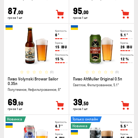
87
95
,00
,00
грн за 1 шт
грн за 1 шт
Крепость
Крепость
6
°
5.1
°
Горечь
Горечь
15
IBU
26
IBU
Плотность
Плотность
15
%
12
%
(0)
(0)
Пиво Volynski Browar Sailor
Пиво AltMuller Original 0.5л
0.35л
Светлое, Фильтрованное, 5.1°
Полутемное, Нефильтрованное, 6°
69
39
,50
,50
грн за 1 шт
грн за 1 шт
Новинка
Только онлайн
Крепость
Крепость
Новинка
4.7
°
5.5
°
Горечь
Горечь