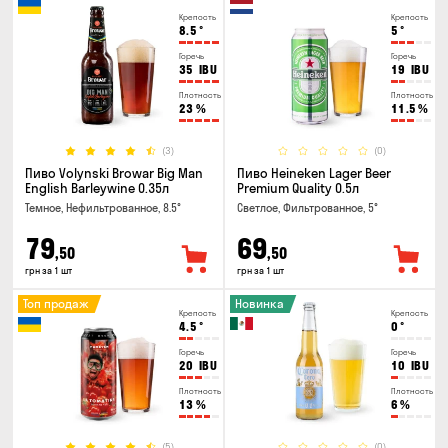
Крепость
Крепость
8.5
°
5
°
Горечь
Горечь
35
IBU
19
IBU
Плотность
Плотность
23
%
11.5
%
(3)
(0)
Пиво Volynski Browar Big Man
Пиво Heineken Lager Beer
English Barleywine 0.35л
Premium Quality 0.5л
Темное, Нефильтрованное, 8.5°
Светлое, Фильтрованное, 5°
79
69
,50
,50
грн за 1 шт
грн за 1 шт
Топ продаж
Новинка
Крепость
Крепость
4.5
°
0
°
Горечь
Горечь
20
IBU
10
IBU
Плотность
Плотность
13
%
6
%
(5)
(0)