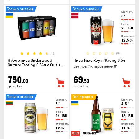
Только онлайн
Только онлайн
Крепость
8
°
Горечь
25
IBU
Плотность
12.5
%
(1)
(0)
Набор пива Underwood
Пиво Faxe Royal Strong 0.5л
Culture Tasting 0.33л x 9шт +
Светлое, Фильтрованное, 8°
бокал
750
69
,00
,50
грн за 1 шт
грн за 1 шт
Только онлайн
Топ продаж
Крепость
Крепость
5
°
4.5
°
Горечь
Горечь
21
IBU
13
IBU
Плотность
Плотность
12
%
11
%