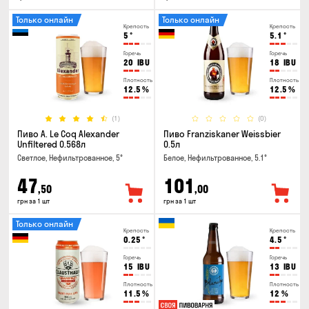
Только онлайн
Только онлайн
Крепость
Крепость
5
°
5.1
°
Горечь
Горечь
20
IBU
18
IBU
Плотность
Плотность
12.5
%
12.5
%
(1)
(0)
Пиво A. Le Coq Alexander
Пиво Franziskaner Weissbier
Unfiltered 0.568л
0.5л
Светлое, Нефильтрованное, 5°
Белое, Нефильтрованное, 5.1°
47
101
,50
,00
грн за 1 шт
грн за 1 шт
Только онлайн
Крепость
Крепость
0.25
°
4.5
°
Горечь
Горечь
15
IBU
13
IBU
Плотность
Плотность
11.5
%
12
%