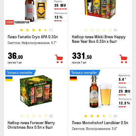
Горечь
35
IBU
Плотность
12
%
(1)
(0)
Пиво Fanatic Cryo APA 0.33л
Набор пива Mikki Brew Happy
New Year Box 0.33л x 6шт
Светлое, Нефильтрованное, 4.7°
36
331
,00
,50
грн за 1 шт
грн за 1 шт
Только онлайн
Только онлайн
Крепость
5.4
°
Горечь
25
IBU
Плотность
12.3
%
(0)
(2)
Набор пива Forever Merry
Пиво Monchshof Landbier 0.5л
Christmas Box 0.5л x 6шт
Светлое, Фильтрованное, 5.4°