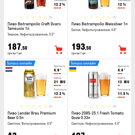
Плотность
Плотность
12.2
%
12
%
(0)
(0)
Пиво Bistrampolio Craft Dvaro
Пиво Bistrampolio Weissbier 1л
Tamsusis 1л
Белое, Нефильтрованное, 4.6°
Темное, Нефильтрованное, 5.5°
187
193
,50
,50
грн за 1 шт
грн за 1 шт
Только онлайн
Только онлайн
Крепость
Крепость
4.9
°
4.4
°
Горечь
Горечь
21
IBU
12
IBU
Плотность
Плотность
12.2
%
11.5
%
(0)
(0)
Пиво Lander Brau Premium
Пиво 2085-25.1 Fresh Tomato
Beer 0.5л
Goze 0.33л
Светлое, Фильтрованное, 4.9°
Светлое, Нефильтрованное, 4.4°