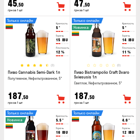
45
47
,50
,50
грн за 1 шт
грн за 1 шт
Только онлайн
Только онлайн
Крепость
Крепость
Новинка
5
°
5
°
Горечь
Горечь
15
IBU
14
IBU
Плотность
Плотность
12
%
11
%
(3)
(0)
Пиво Cannabis Semi-Dark 1л
Пиво Bistrampolio Craft Dvaro
Sviesusis 1л
Полутемное, Нефильтрованное, 5°
Светлое, Нефильтрованное, 5°
187
187
,50
,50
грн за 1 шт
грн за 1 шт
Только онлайн
Только онлайн
Крепость
Крепость
Новинка
5.5
°
4.6
°
Горечь
Горечь
16
IBU
12
IBU