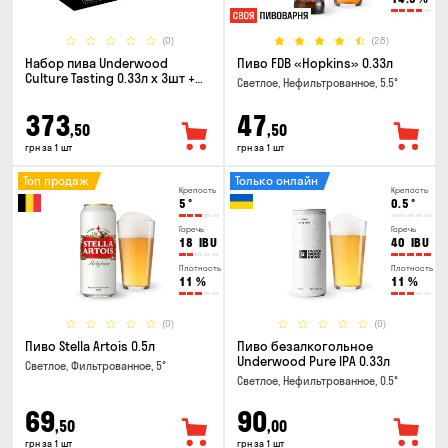
(0)
(28)
Набор пива Underwood
Пиво FDB «Hopkins» 0.33л
Culture Tasting 0.33л x 3шт +
Светлое, Нефильтрованное, 5.5°
бокал
373
47
,50
,50
грн за 1 шт
грн за 1 шт
Топ продаж
Только онлайн
Крепость
Крепость
5
°
0.5
°
Горечь
Горечь
18
IBU
40
IBU
Плотность
Плотность
11
%
11
%
(0)
(0)
Пиво Stella Artois 0.5л
Пиво безалкогольное
Underwood Pure IPA 0.33л
Светлое, Фильтрованное, 5°
Светлое, Нефильтрованное, 0.5°
69
90
,50
,00
грн за 1 шт
грн за 1 шт