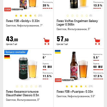
Плотность
Плотность
20
%
13.5
%
(30)
(0)
Пиво FDB «Goldy» 0.33л
Пиво Volfas Engelman Galaxy
Lager 0.568л
Светлое, Нефильтрованное, 7°
Светлое, Фильтрованное, 5°
43
57
,00
,50
грн за 1 шт
грн за 1 шт
Только онлайн
Крепость
Крепость
0
°
5.5
°
Горечь
Горечь
15
IBU
60
IBU
Плотность
Плотность
11.5
%
17.5
%
(0)
(26)
Пиво безалкогольное
Пиво FDB «Puaripa» 0.33л
Clausthaler Classic 0.5л
Светлое, Нефильтрованное, 5.5°
Светлое, Фильтрованное, 0°