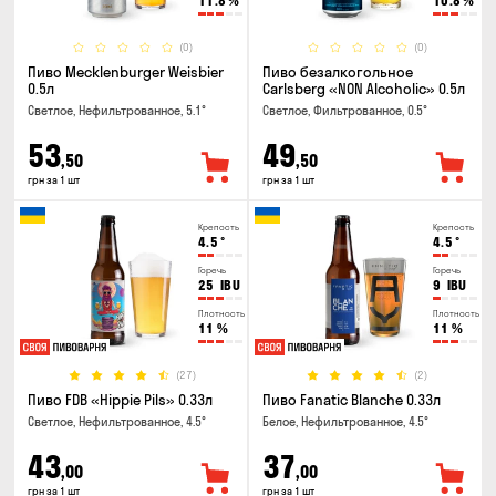
11.8
%
10.8
%
(0)
(0)
Пиво Mecklenburger Weisbier
Пиво безалкогольное
0.5л
Carlsberg «NON Alcoholic» 0.5л
Светлое, Нефильтрованное, 5.1°
Светлое, Фильтрованное, 0.5°
53
49
,50
,50
грн за 1 шт
грн за 1 шт
Крепость
Крепость
4.5
°
4.5
°
Горечь
Горечь
25
IBU
9
IBU
Плотность
Плотность
11
%
11
%
(27)
(2)
Пиво FDB «Hippie Pils» 0.33л
Пиво Fanatic Blanche 0.33л
Светлое, Нефильтрованное, 4.5°
Белое, Нефильтрованное, 4.5°
43
37
,00
,00
грн за 1 шт
грн за 1 шт