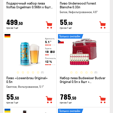
Подарочный набор пива
Пиво Underwood Forest
Volfas Engelman 0.568л x 6шт +
Blanche 0.33л
бокал 0.568л
Белое, Нефильтрованное, 4.6°
499
55
,50
,50
грн за 1 шт
грн за 1 шт
Только онлайн
Крепость
5.1
°
Горечь
19
IBU
Плотность
12
%
(0)
(0)
Пиво «Lowenbrau Original»
Набор пива Budweiser Budvar
0.5л
Original 0.5л x 8шт +
термосумка
Светлое, Фильтрованное, 5.1°
55
785
,50
,50
грн за 1 шт
грн за 1 шт
Только онлайн