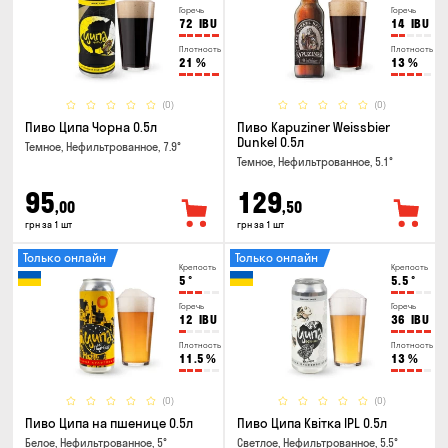
Горечь
Горечь
72
IBU
14
IBU
Плотность
Плотность
21
%
13
%
(0)
(0)
Пиво Ципа Чорна 0.5л
Пиво Kapuziner Weissbier
Dunkel 0.5л
Темное, Нефильтрованное, 7.9°
Темное, Нефильтрованное, 5.1°
95
129
,00
,50
грн за 1 шт
грн за 1 шт
Только онлайн
Только онлайн
Крепость
Крепость
5
°
5.5
°
Горечь
Горечь
12
IBU
36
IBU
Плотность
Плотность
11.5
%
13
%
(0)
(0)
Пиво Ципа на пшенице 0.5л
Пиво Ципа Квітка IPL 0.5л
Белое, Нефильтрованное, 5°
Светлое, Нефильтрованное, 5.5°