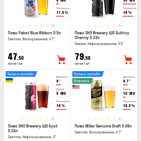
8
IBU
35
IBU
Плотность
Плотность
11.5
%
14
%
(0)
(0)
Пиво Pabst Blue Ribbon 0.5л
Пиво SHO Brewery ШО Sukhoy
Cherniy 0.33л
Светлое, Фильтрованное, 4.7°
Темное, Нефильтрованное, 5.5°
47
79
,50
,50
грн за 1 шт
грн за 1 шт
Только онлайн
Только онлайн
Крепость
Крепость
Новинка
4
°
4.7
°
Горечь
Горечь
5
IBU
10
IBU
Плотность
Плотность
14
%
10.5
%
(0)
(0)
Пиво SHO Brewery ШО Kysil
Пиво Miller Genuine Draft 0.48л
0.33л
Светлое, Фильтрованное, 4.7°
Светлое, Нефильтрованное, 4°