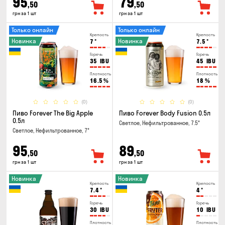
95
79
,50
,50
грн за 1 шт
грн за 1 шт
Только онлайн
Только онлайн
Крепость
Крепость
Новинка
Новинка
7
°
7.5
°
Горечь
Горечь
35
IBU
45
IBU
Плотность
Плотность
16.5
%
18
%
(0)
(0)
Пиво Forever The Big Apple
Пиво Forever Body Fusion 0.5л
0.5л
Светлое, Нефильтрованное, 7.5°
Светлое, Нефильтрованное, 7°
95
89
,50
,50
грн за 1 шт
грн за 1 шт
Новинка
Новинка
Крепость
Крепость
7.4
°
4
°
Горечь
Горечь
30
IBU
10
IBU
Плотность
Плотность