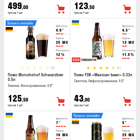
499
123
,00
,50
грн за 1 шт
грн за 1 шт
Только онлайн
Крепость
Крепость
4.9
°
4.5
°
Горечь
Горечь
25
IBU
13
IBU
Плотность
Плотность
12
%
11.5
%
(0)
(2)
Пиво Monchshof Schwarzbier
Пиво FDB «Mexican beer» 0.33л
0.5л
Светлое, Нефильтрованное, 4.5°
Темное, Фильтрованное, 4.9°
125
43
,50
,00
грн за 1 шт
грн за 1 шт
Только онлайн
Крепость
Крепость
7
°
5
°
Горечь
Горечь
16
IBU
25
IBU