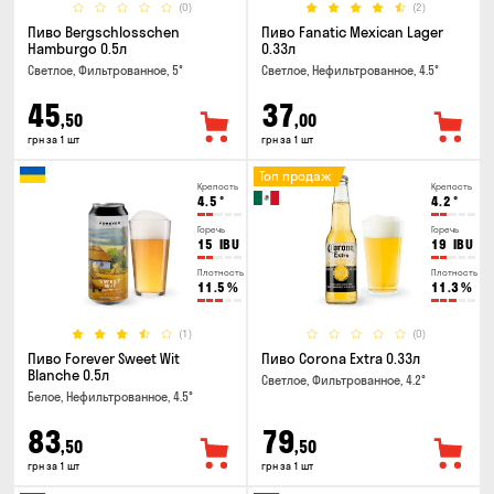
(0)
(2)
Пиво Bergschlosschen
Пиво Fanatic Mexican Lager
Hamburgo 0.5л
0.33л
Светлое, Фильтрованное, 5°
Светлое, Нефильтрованное, 4.5°
45
37
,50
,00
грн за 1 шт
грн за 1 шт
Топ продаж
Крепость
Крепость
4.5
°
4.2
°
Горечь
Горечь
15
IBU
19
IBU
Плотность
Плотность
11.5
%
11.3
%
(1)
(0)
Пиво Forever Sweet Wit
Пиво Corona Extra 0.33л
Blanche 0.5л
Светлое, Фильтрованное, 4.2°
Белое, Нефильтрованное, 4.5°
83
79
,50
,50
грн за 1 шт
грн за 1 шт