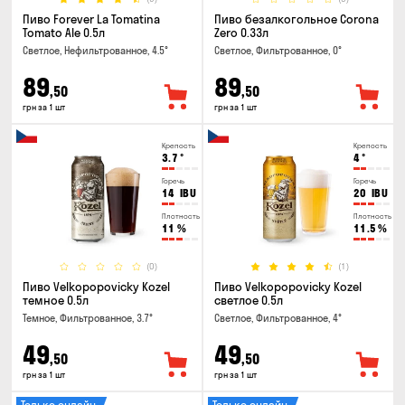
Пиво Forever La Tomatina
Пиво безалкогольное Corona
Tomato Ale 0.5л
Zero 0.33л
Светлое, Нефильтрованное, 4.5°
Светлое, Фильтрованное, 0°
89
89
,50
,50
грн за 1 шт
грн за 1 шт
Крепость
Крепость
3.7
°
4
°
Горечь
Горечь
14
IBU
20
IBU
Плотность
Плотность
11
%
11.5
%
(0)
(1)
Пиво Velkopopovicky Kozel
Пиво Velkopopovicky Kozel
темное 0.5л
светлое 0.5л
Темное, Фильтрованное, 3.7°
Светлое, Фильтрованное, 4°
49
49
,50
,50
грн за 1 шт
грн за 1 шт
Только онлайн
Только онлайн