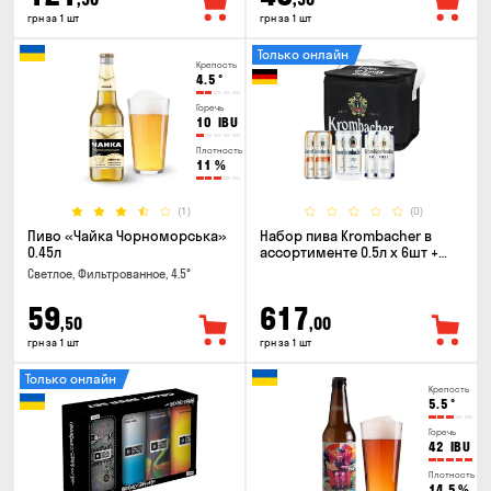
грн за 1 шт
грн за 1 шт
Только онлайн
Крепость
4.5
°
Горечь
10
IBU
Плотность
11
%
(1)
(0)
Пиво «Чайка Чорноморська»
Набор пива Krombacher в
0.45л
ассортименте 0.5л х 6шт +
термосумка
Светлое, Фильтрованное, 4.5°
59
617
,50
,00
грн за 1 шт
грн за 1 шт
Только онлайн
Крепость
5.5
°
Горечь
42
IBU
Плотность
14.5
%