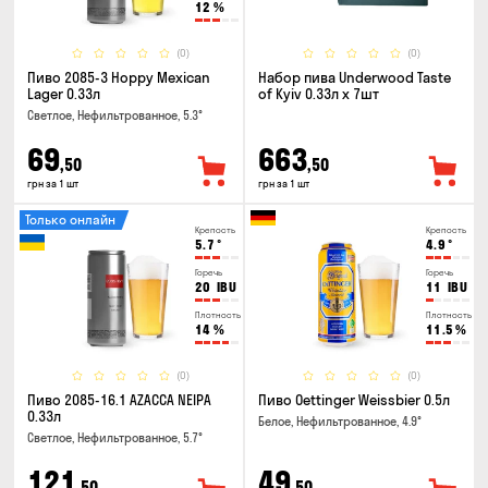
12
%
(0)
(0)
Пиво 2085-3 Hoppy Mexican
Набор пива Underwood Taste
Lager 0.33л
of Kyiv 0.33л x 7шт
Светлое, Нефильтрованное, 5.3°
69
663
,50
,50
грн за 1 шт
грн за 1 шт
Только онлайн
Крепость
Крепость
5.7
°
4.9
°
Горечь
Горечь
20
IBU
11
IBU
Плотность
Плотность
14
%
11.5
%
(0)
(0)
Пиво 2085-16.1 AZACCA NEIPA
Пиво Oettinger Weissbier 0.5л
0.33л
Белое, Нефильтрованное, 4.9°
Светлое, Нефильтрованное, 5.7°
121
49
,50
,50