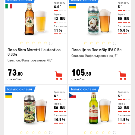
Крепость
Крепость
4.6
°
5
°
Горечь
Горечь
12
IBU
50
IBU
Плотность
Плотность
11
%
15.6
%
(0)
(0)
Пиво Birra Moretti L'autentica
Пиво Ципа Пломбір IPA 0.5л
0.33л
Светлое, Нефильтрованное, 5°
Светлое, Фильтрованное, 4.6°
73
105
,00
,50
грн за 1 шт
грн за 1 шт
Только онлайн
Только онлайн
Крепость
Крепость
6
°
5
°
Горечь
Горечь
50
IBU
32
IBU
Плотность
Плотность
14.5
%
11.9
%
(0)
(0)