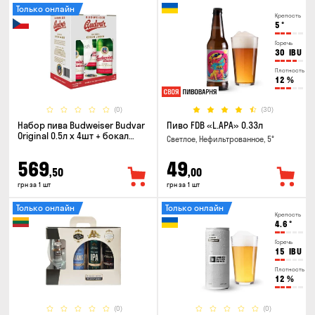
Только онлайн
Крепость
5
°
Горечь
30
IBU
Плотность
12
%
(0)
(30)
Набор пива Budweiser Budvar
Пиво FDB «L.APA» 0.33л
Original 0.5л х 4шт + бокал
Светлое, Нефильтрованное, 5°
0.33л
569
49
,50
,00
грн за 1 шт
грн за 1 шт
Только онлайн
Только онлайн
Крепость
4.6
°
Горечь
15
IBU
Плотность
12
%
(0)
(0)