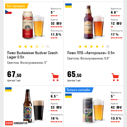
Топ продаж
Крепость
Крепость
5
°
6.8
°
Горечь
Горечь
32
IBU
12
IBU
Плотность
Плотность
11.9
%
17
%
(1)
(3)
Пиво Budweiser Budvar Czech
Пиво ППБ «Авторське» 0.5л
Lager 0.5л
Светлое, Фильтрованное, 6.8°
Светлое, Фильтрованное, 5°
67
65
,50
,50
грн за 1 шт
грн за 1 шт
Только онлайн
Крепость
Крепость
6.5
°
5
°
Горечь
Горечь
22
IBU
42
IBU
Плотность
Плотность
18
%
13.5
%