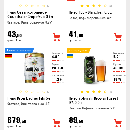
(0)
(2)
Пиво безалкогольное
Пиво FDB «Blanche» 0.33л
Clausthaler Grapefruit 0.5л
Белое, Нефильтрованное, 4.5°
Светлое, Фильтрованное, 0.25°
43
41
,50
,00
грн за 1 шт
грн за 1 шт
Только онлайн
Топ продаж
Крепость
Крепость
4.8
°
5.7
°
Горечь
Горечь
23
IBU
45
IBU
Плотность
Плотность
11.2
%
15
%
(0)
(1)
Пиво Krombacher Pils 5л
Пиво Volynski Browar Forest
IPA 0.5л
Светлое, Фильтрованное, 4.8°
Светлое, Нефильтрованное, 5.7°
679
89
,50
,50
грн за 1 шт
грн за 1 шт