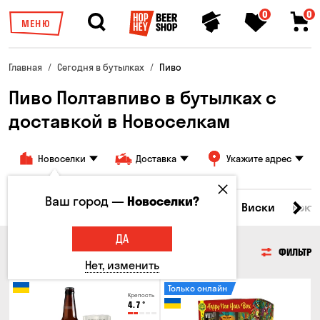
0
0
МЕНЮ
Главная
Сегодня в бутылках
Пиво
Пиво Полтавпиво в бутылках с
доставкой в ​​Новоселкам
Новоселки
Доставка
Укажите адрес
Ваш город —
Новоселки?
Все товары
Пиво
Сидр
Вино
Виски
Кокт
ДА
ПИВО
ФИЛЬТР
Нет, изменить
Только онлайн
Крепость
4.7
°