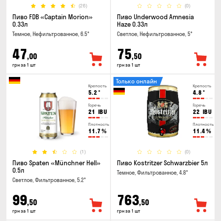
(26)
(0)
Пиво FDB «Captain Morion»
Пиво Underwood Amnesia
0.33л
Haze 0.33л
Темное, Нефильтрованное, 6.5°
Светлое, Нефильтрованное, 5°
47
75
,00
,50
грн за 1 шт
грн за 1 шт
Только онлайн
Крепость
Крепость
5.2
°
4.8
°
Горечь
Горечь
21
IBU
22
IBU
Плотность
Плотность
11.7
%
11.4
%
(1)
(0)
Пиво Spaten «Münchner Hell»
Пиво Kostritzer Schwarzbier 5л
0.5л
Темное, Фильтрованное, 4.8°
Светлое, Фильтрованное, 5.2°
99
763
,50
,50
грн за 1 шт
грн за 1 шт