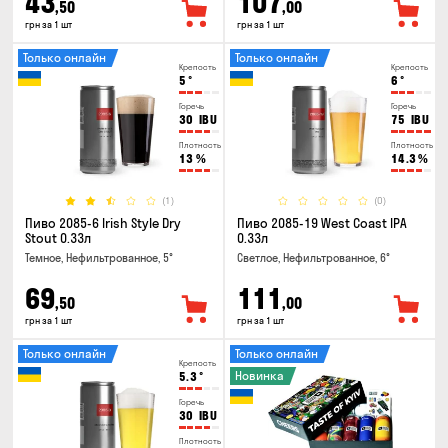
43
107
,50
,00
грн за 1 шт
грн за 1 шт
Только онлайн
Только онлайн
Крепость
Крепость
5
°
6
°
Горечь
Горечь
30
IBU
75
IBU
Плотность
Плотность
13
%
14.3
%
(1)
(0)
Пиво 2085-6 Irish Style Dry
Пиво 2085-19 West Coast IPA
Stout 0.33л
0.33л
Темное, Нефильтрованное, 5°
Светлое, Нефильтрованное, 6°
69
111
,50
,00
грн за 1 шт
грн за 1 шт
Только онлайн
Только онлайн
Крепость
Новинка
5.3
°
Горечь
30
IBU
Плотность