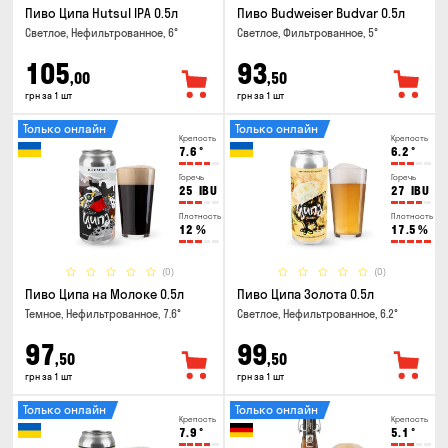
Пиво Ципа Hutsul IPA 0.5л
Пиво Budweiser Budvar 0.5л
Светлое, Нефильтрованное, 6°
Светлое, Фильтрованное, 5°
105
93
,00
,50
грн за 1 шт
грн за 1 шт
Только онлайн
Только онлайн
Крепость
Крепость
7.6
°
6.2
°
Горечь
Горечь
25
IBU
27
IBU
Плотность
Плотность
12
%
17.5
%
(0)
(0)
Пиво Ципа на Молоке 0.5л
Пиво Ципа Золота 0.5л
Темное, Нефильтрованное, 7.6°
Светлое, Нефильтрованное, 6.2°
97
99
,50
,50
грн за 1 шт
грн за 1 шт
Только онлайн
Только онлайн
Крепость
Крепость
7.9
°
5.1
°