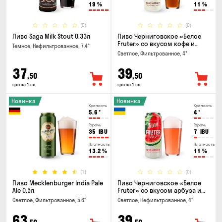
19
%
11
%
(0)
(0)
Пиво Saga Milk Stout 0.33л
Пиво Черниговское «Белое
Fruter» со вкусом кофе и
Темное, Нефильтрованное, 7.4°
апельсина 0.5 л
Светлое, Фильтрованное, 4°
37
39
,50
,50
грн за 1 шт
грн за 1 шт
Новинка
Новинка
Крепость
Крепость
5.6
°
4
°
Горечь
Горечь
35
IBU
7
IBU
Плотность
Плотность
13.2
%
11
%
(1)
(0)
Пиво Mecklenburger India Pale
Пиво Черниговское «Белое
Ale 0.5л
Fruter» со вкусом арбуза и
мяты 0.5л
Светлое, Фильтрованное, 5.6°
Светлое, Нефильтрованное, 4°
63
39