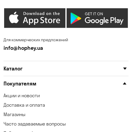
Запорожье
Ирпень
Калиновка
Каменные Потоки
Каменское
Катериновка
Для коммерческих предложений
Клинцы
Княжичи
info@hophey.ua
Корсунцы
Котовка
Каталог
Красноселка
Кременчуг
Кривой Рог
Кривуши
Покупателям
Кропивницкий
Крюковщина
Акции и новости
Доставка и оплата
Кулеши
Кушугум
Магазины
Лески
Лесники
Часто задаваемые вопросы
Лозоватка
Маламовка