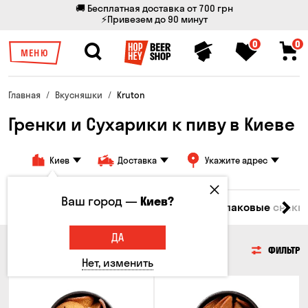
🚚 Бесплатная доставка от 700 грн
⚡Привезем до 90 минут
0
0
МЕНЮ
Главная
Вкусняшки
Kruton
Гренки и Сухарики к пиву в Киеве
Киев
Доставка
Укажите адрес
Ваш город —
Киев?
емечки
Чипсы
Гренки и Сухарики
Злаковые снеки
ДА
ГРЕНКИ И СУХАРИКИ
ФИЛЬТР
Нет, изменить