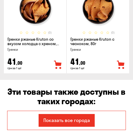
(0)
(0)
Гренки ржаные Kruton со
Гренки ржаные Kruton с
вкусом холодца с хреном,
чесноком, 80г
80г
Гренки
Гренки
41
41
,00
,00
грн за 1 шт
грн за 1 шт
Эти товары также доступны в
таких городах:
Авангард
Александровка
Показать все города
Балабино
Белая Церковь