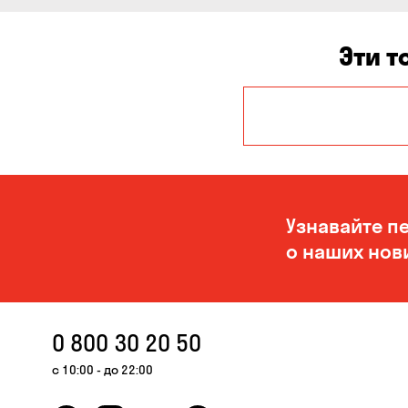
Эти т
Авангард
Белогородка
Буча
Узнавайте п
Вольная
о наших нов
Терешковка
Гнедин
Гостомель
0 800 30 20 50
Запорожье
с 10:00 - до 22:00
Карнауховка