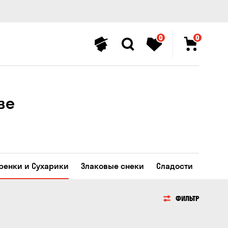
0
0
ве
Гренки и Сухарики
Злаковые снеки
Сладости
ФИЛЬТР