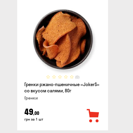
(0)
Гренки ржано-пшеничные «JokerS»
со вкусом салями, 80г
Гренки
49
,00
грн за 1 шт