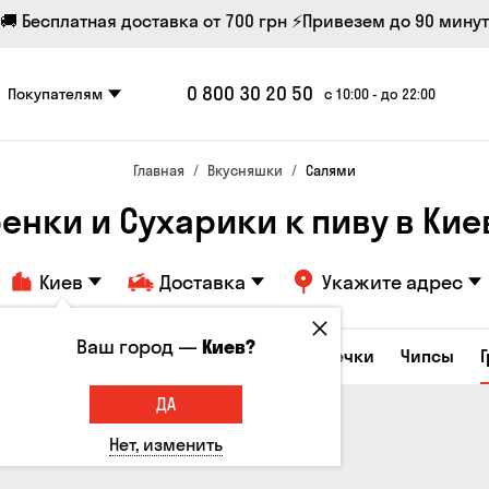
🚚 Бесплатная доставка от 700 грн
⚡Привезем до 90 минут
0 800 30 20 50
Покупателям
с 10:00 - до 22:00
Главная
Вкусняшки
Салями
ренки и Сухарики к пиву в Кие
Киев
Доставка
Укажите адрес
Ваш город —
Киев?
е закуски
Орешки
Кукуруза
Семечки
Чипсы
ДА
Нет, изменить