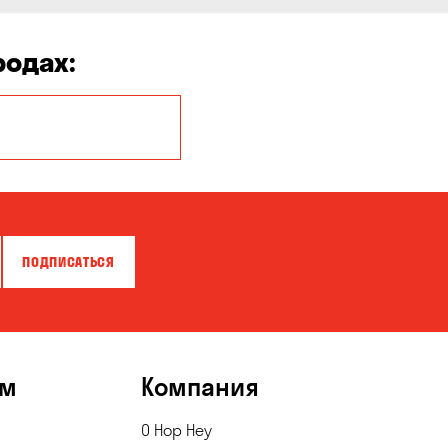
родах:
Белая Церковь
Бровары
Власовка
ПОДПИСАТЬСЯ
Гатное
Горишние Плавни
Зазимье
ям
Компания
Каменское
О Hop Hey
Княжичи