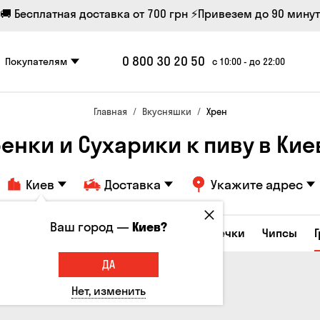
🚚 Бесплатная доставка от 700 грн
⚡Привезем до 90 минут
0 800 30 20 50
Покупателям
с 10:00 - до 22:00
Главная
Вкусняшки
Хрен
ренки и Сухарики к пиву в Кие
Киев
Доставка
Укажите адрес
Ваш город —
Киев?
е закуски
Орешки
Кукуруза
Семечки
Чипсы
ДА
Нет, изменить