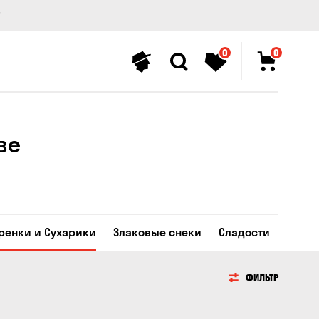
0
0
ве
Гренки и Сухарики
Злаковые снеки
Сладости
ФИЛЬТР