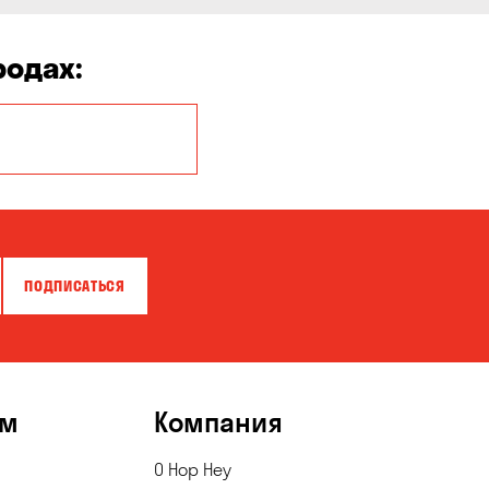
родах:
Белая Церковь
Бровары
Вольная
Терешковка
ПОДПИСАТЬСЯ
Гора
Елизаветовка
Каменское
ям
Компания
Княжичи
Красноселка
О Hop Hey