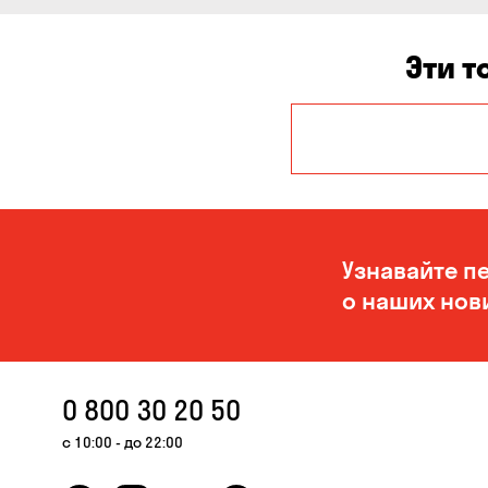
Эти т
Авангард
Белогородка
Великая
Северинка
Узнавайте п
Вольное
о наших нов
Горбаневка
Зазимье
0 800 30 20 50
Карнауховка
с 10:00 - до 22:00
Корсунцы