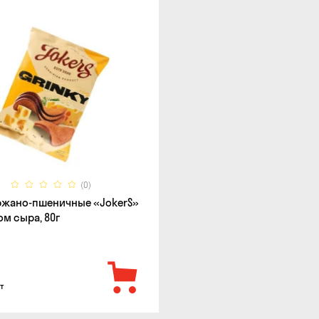
(0)
ржано-пшеничные «JokerS»
ом сыра, 80г
т