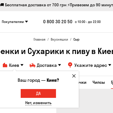
🚚 Бесплатная доставка от 700 грн
⚡Привезем до 90 минут
0 800 30 20 50
Покупателям
с 10:00 - до 22:00
Главная
Вкусняшки
Сыр
ренки и Сухарики к пиву в Кие
Киев
Доставка
Укажите адрес
Ваш город —
Киев?
е закуски
Орешки
Кукуруза
Семечки
Чипсы
ДА
Нет, изменить