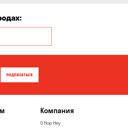
родах:
Белая Церковь
Бровары
Власовка
ПОДПИСАТЬСЯ
Гатное
Горишние Плавни
Зазимье
ям
Компания
Каменское
О Hop Hey
Княжичи