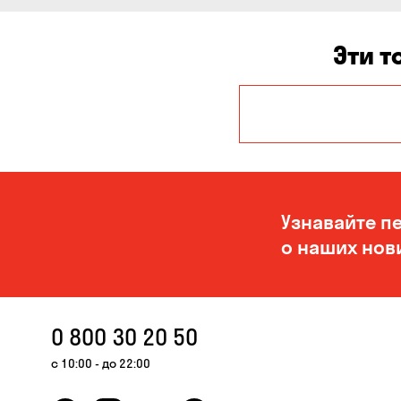
Эти т
Авангард
Белогородка
Буча
Узнавайте п
Вольная
о наших нов
Терешковка
Гнедин
Гостомель
0 800 30 20 50
Запорожье
с 10:00 - до 22:00
Карнауховка