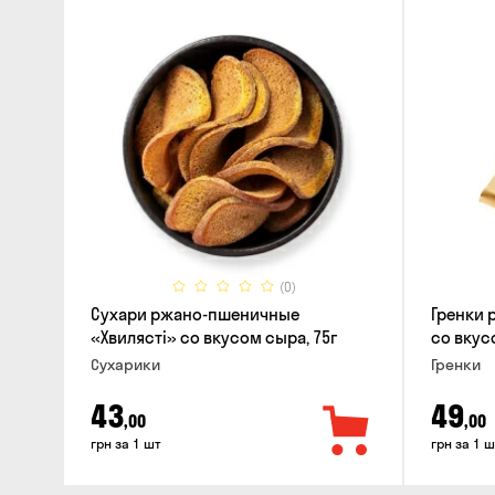
(0)
Сухари ржано-пшеничные
Гренки 
«Хвилясті» со вкусом сыра, 75г
со вкус
Сухарики
Гренки
43
49
,00
,00
грн за 1 шт
грн за 1 ш