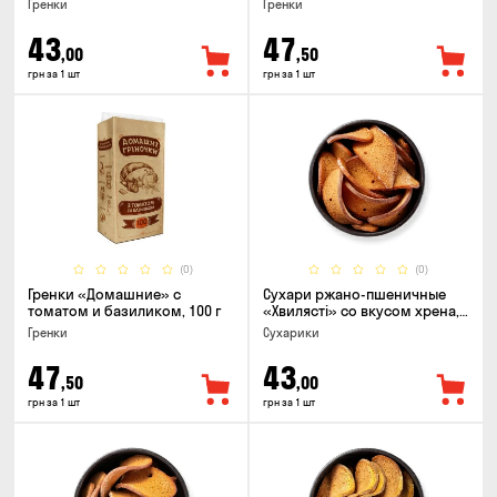
Гренки
Гренки
43
47
,00
,50
грн за 1 шт
грн за 1 шт
(0)
(0)
Гренки «Домашние» с
Сухари ржано-пшеничные
томатом и базиликом, 100 г
«Хвилясті» со вкусом хрена,
75г
Гренки
Сухарики
47
43
,50
,00
грн за 1 шт
грн за 1 шт