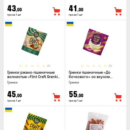
43
41
,00
,00
грн за 1 шт
грн за 1 шт
(0)
(0)
Гренки ржано-пшеничные
Гренки пшеничные «До
волнистые «Flint Craft Grenki»
бочкового» со вкусом
со вкусом чеснока, 80г
холодец с хреном, 120г
Гренки
Гренки
45
55
,00
,00
грн за 1 шт
грн за 1 шт