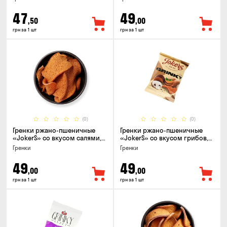
47
49
,50
,00
грн за 1 шт
грн за 1 шт
(0)
(0)
Гренки ржано-пшеничные
Гренки ржано-пшеничные
«JokerS» со вкусом салями,
«JokerS» со вкусом грибов,
80г
80г
Гренки
Гренки
49
49
,00
,00
грн за 1 шт
грн за 1 шт