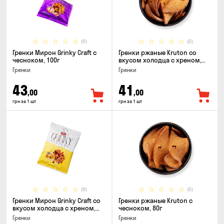
(0)
(0)
Гренки Мирон Grinky Craft с
Гренки ржаные Kruton со
чесноком, 100г
вкусом холодца с хреном,
80г
Гренки
Гренки
43
41
,00
,00
грн за 1 шт
грн за 1 шт
(0)
(0)
Гренки Мирон Grinky Craft со
Гренки ржаные Kruton с
вкусом холодца с хреном,
чесноком, 80г
100г
Гренки
Гренки