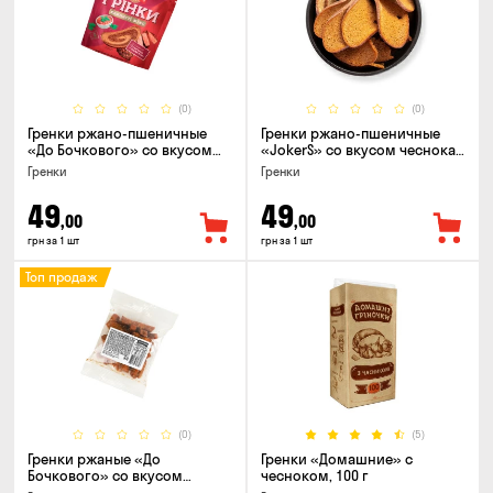
(0)
(0)
Гренки ржано-пшеничные
Гренки ржано-пшеничные
«До Бочкового» со вкусом
«JokerS» со вкусом чеснока,
телятины и аджики, 75г
80 г
Гренки
Гренки
49
49
,00
,00
грн за 1 шт
грн за 1 шт
Топ продаж
(0)
(5)
Гренки ржаные «До
Гренки «Домашние» с
Бочкового» со вкусом
чесноком, 100 г
чеснок, 100г