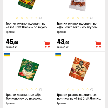
(0)
(0)
Гренки ржано-пшеничные
Гренки ржано-пшеничные
«Flint Craft Grenki» со вкусом
«До Бочкового» со вкусом
кабаносов и горчицы, 80г
рулька из печи, 100г
Гренки
Гренки
45
43
,00
,00
грн за 1 шт
грн за 1 шт
(0)
(0)
Гренки пшеничные «До
Гренки ржано-пшеничные
бочкового» со вкусом
волнистые «Flint Craft Grenki»
томаты по-домашнему, 120г
со вкусом острых джерки,
Гренки
Гренки
80г