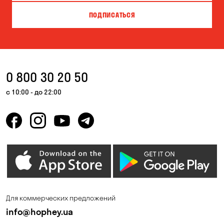
Власовка
Вольное
ПОДПИСАТЬСЯ
Ворзель
Вышгород
Гатное
Гнедин
Гора
Горбаневка
0 800 30 20 50
Горенка
Гостомель
с 10:00 - до 22:00
Днепр
Елизаветовка
Зазимье
Запорожье
Ирпень
Калиновка
Каменные Потоки
Каменское
Катериновка
Киев
Для коммерческих предложений
Клинцы
Княжичи
info@hophey.ua