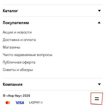
Корсунцы
Котовка
Каталог
Красноселка
Кременчуг
Кривой Рог
Кривуши
Покупателям
Кропивницкий
Крюковщина
Акции и новости
Доставка и оплата
Кулеши
Кушугум
Магазины
Лески
Лесники
Часто задаваемые вопросы
Лозоватка
Маламовка
Публичная оферта
Советы и обзоры
Малая Кохновка
Марьяновка
Немешаево
Николаев
Компания
Николаевка
Новая Павловка
© «Hop Hey» 2026
Новополье
Новоселки