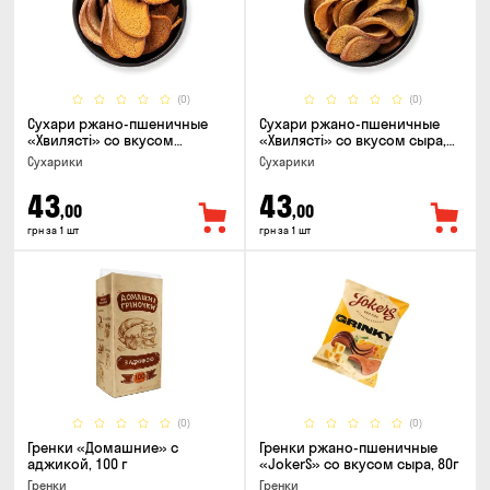
(0)
(0)
Сухари ржано-пшеничные
Сухари ржано-пшеничные
«Хвилясті» со вкусом
«Хвилясті» со вкусом сыра,
чеснока, 75г
75г
Сухарики
Сухарики
43
43
,00
,00
грн за 1 шт
грн за 1 шт
(0)
(0)
Гренки «Домашние» с
Гренки ржано-пшеничные
аджикой, 100 г
«JokerS» со вкусом сыра, 80г
Гренки
Гренки