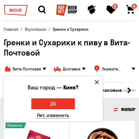
0
0
МЕНЮ
Главная
Вкусняшки
Гренки и Сухарики
Гренки и Сухарики к пиву в Вита-
Почтовой
Вита-Почтовая
Доставка
Укажите
адрес
Ваш город —
Киев?
емечки
Чипсы
Гренки и Сухарики
Злаковые снеки
ДА
ГРЕНКИ И СУХАРИКИ
ФИЛЬТР
Нет, изменить
Новинка