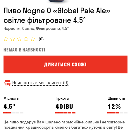
Пиво Nogne O «Global Pale Ale»
світле фільтроване 4.5°
Норвегія, Світле, Фільтроване, 4.5°
(0)
НЕМАЄ В НАЯВНОСТІ
ДИВИТИСЯ СХОЖІ
Наявність в магазинах (0)
Міцність
Гіркота
Щільність
4.5
°
40
IBU
12
%
Це пиво подарує Вам шалено гармонійне, сильне і неповторне
поєднання кращих сортів хмелю з багатьох куточків світу! Це