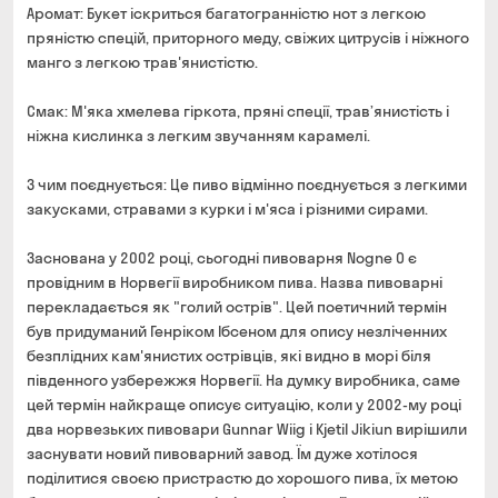
Аромат: Букет іскриться багатогранністю нот з легкою
пряністю спецій, приторного меду, свіжих цитрусів і ніжного
манго з легкою трав'янистістю.
Смак: М'яка хмелева гіркота, пряні спеції, трав’янистість і
ніжна кислинка з легким звучанням карамелі.
З чим поєднується: Це пиво відмінно поєднується з легкими
закусками, стравами з курки і м'яса і різними сирами.
Заснована у 2002 році, сьогодні пивоварня Nogne O є
провідним в Норвегії виробником пива. Назва пивоварні
перекладається як "голий острів". Цей поетичний термін
був придуманий Генріком Ібсеном для опису незліченних
безплідних кам'янистих острівців, які видно в морі біля
південного узбережжя Норвегії. На думку виробника, саме
цей термін найкраще описує ситуацію, коли у 2002-му році
два норвезьких пивовари Gunnar Wiig і Kjetil Jikiun вирішили
заснувати новий пивоварний завод. Їм дуже хотілося
поділитися своєю пристрастю до хорошого пива, їх метою