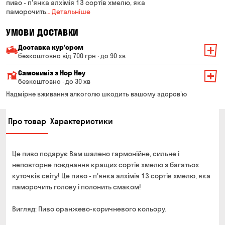
пиво - п'янка алхімія 13 сортів хмелю, яка
паморочить
… Детальніше
УМОВИ ДОСТАВКИ
Доставка курʼєром
безкоштовно від 700 грн · до 90 хв
Мінімальна сума всього замовлення — 200 грн
Самовивіз з Hop Hey
Вартість доставки залежить від суми всього замовлення:
безкоштовно · до 30 хв
Від 200 до 299 грн
Мінімальна сума всього замовлення — 250 грн
139 грн
Надмірне вживання алкоголю шкодить вашому здоров'ю
Час складання замовлення — до 30 хв
Від 300 до 399 грн
99 грн
Про товар
Характеристики
Можете без черги забрати з магазину в зручний для
Від 400 до 699 грн
79 грн
Вас час
Оплата:
Від 700 грн
безкоштовно
Це пиво подарує Вам шалено гармонійне, сильне і
готівкою в магазині
Термін доставки — до 90 хвилин
неповторне поєднання кращих сортів хмелю з багатьох
банківською картою на сайті та в магазині
куточків світу! Це пиво - п'янка алхімія 13 сортів хмелю, яка
*на час доставки можуть впливати повітряні тривоги
Оплата:
паморочить голову і полонить смаком!
готівкою кур'єру
Вигляд: Пиво оранжево-коричневого кольору.
банківською картою на сайті