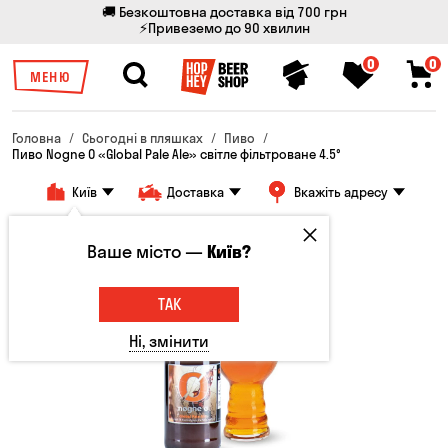
🚚 Безкоштовна доставка від 700 грн
⚡Привеземо до 90 хвилин
0
0
МЕНЮ
Головна
Сьогодні в пляшках
Пиво
Пиво Nogne O «Global Pale Ale» світле фільтроване 4.5°
Київ
Доставка
Вкажіть адресу
Ваше місто —
Київ?
ТАК
Ні, змінити