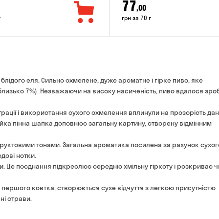
77
,00
г
грн за 70 г
о блідого еля. Сильно охмелене, дуже ароматне і гірке пиво, яке
близько 7%). Незважаючи на високу насиченість, пиво вдалося зро
ьтрації і використання сухого охмелення вплинули на прозорість да
ійка пінна шапка доповнює загальну картину, створену відмінним
фруктовими тонами. Загальна ароматика посилена за рахунок сухог
дові нотки.
и. Це поєднання підкреслює середню хмільну гіркоту і розкриває 
 першого ковтка, створюється сухе відчуття з легкою присутністю
ні страви.