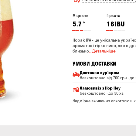
Міцність
Гіркота
5.7
°
16
IBU
Hopak IPA - це унікальна україн
ароматне і гірке пиво, яке від
близько
… Детальніше
УМОВИ ДОСТАВКИ
Доставка курʼєром
безкоштовно від 700 грн · до 
Мінімальна сума всього з
Самовивіз з Hop Hey
Вартість доставки залежи
безкоштовно · до 30 хв
Від 200 до 299 грн
Мінімальна сума всьог
Надмірне вживання алкоголю шк
Час складання замовле
Від 300 до 399 грн
Можете без черги забр
Від 400 до 699 грн
Оплата:
готівкою в магазині
Від 700 грн