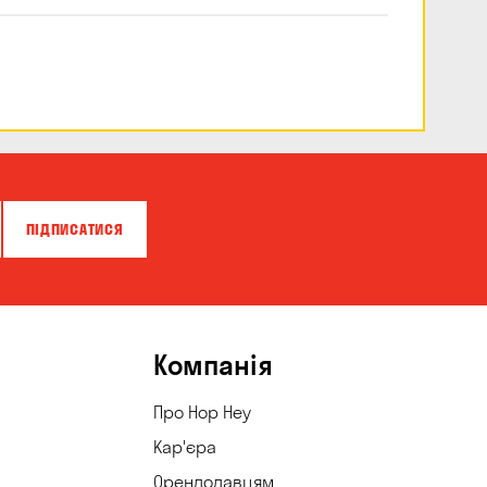
смаку переважають фруктово-
трав'янисті тони. Це поєднання
підкреслює середню хмільну гіркоту і
розкриває чистий смак солоду.
Післясмак: хмелевий з помірною
карбонізацією. Після першого ковтка,
створюється сухе відчуття з легкою
присутністю солоду. З чим
поєднується: горіхи, крекери, м'ясо,
пряні страви. Склад: вода, солод,
хміль, дріжджі.
ПІДПИСАТИСЯ
Компанія
Про Hop Hey
Кар'єра
Орендодавцям