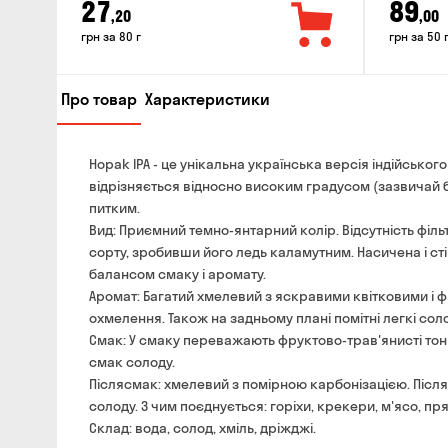
27
89
,20
,00
грн за 80 г
грн за 50 
Про товар
Характеристики
Hopak IPA - це унікальна українська версія індійськог
відрізняється відносно високим градусом (зазвичай 
питким.
Вид: Приємний темно-янтарний колір. Відсутність філ
сорту, зробивши його ледь каламутним. Насичена і ст
балансом смаку і аромату.
Аромат: Багатий хмелевий з яскравими квітковими і 
охмелення. Також на задньому плані помітні легкі соло
Смак: У смаку переважають фруктово-трав'янисті тон
смак солоду.
Післясмак: хмелевий з помірною карбонізацією. Після
солоду. З чим поєднується: горіхи, крекери, м'ясо, пря
Склад: вода, солод, хміль, дріжджі.