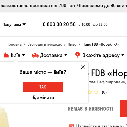
 Безкоштовна доставка від 700 грн
⚡Привеземо до 90 хви
0 800 30 20 50
Покупцям
з 10:00 - до 22:00
Головна
Сьогодні в пляшках
Пиво
Пиво FDB «Hopak IPA»
Київ
Доставка
Вкажіть адресу
Пиво FDB «Hop
Ваше місто —
Київ?
Україна, Світле, Нефільтроване, 
ТАК
(0)
Ні, змінити
НЕМАЄ В НАЯВНОСТІ
Наявність в магазинах (