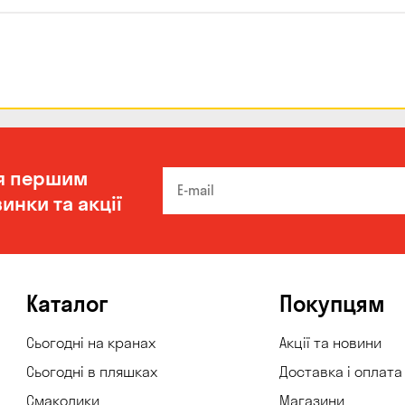
я першим
инки та акції
Каталог
Покупцям
Сьогодні на кранах
Акції та новини
Сьогодні в пляшках
Доставка і оплата
Смаколики
Магазини