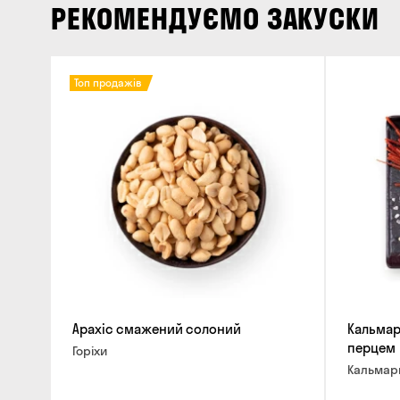
РЕКОМЕНДУЄМО ЗАКУСКИ
Топ продажів
Арахіс смажений солоний
Кальмар
перцем
Горіхи
Кальмар