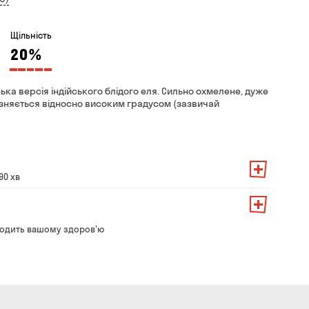
Щільність
20
%
ська версія індійського блідого еля. Сильно охмелене, дуже
різняється відносно високим градусом (зазвичай
90 хв
амовлення — 200 грн
ть від суми всього замовлення:
о замовлення — 250 грн
139 грн
одить вашому здоров'ю
ння — до 30 хв
99 грн
ати з магазину в зручний для Вас час
79 грн
безкоштовно