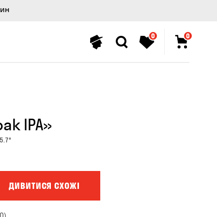
лин
0
0
ak IPA»
5.7°
ДИВИТИСЯ СХОЖІ
0)