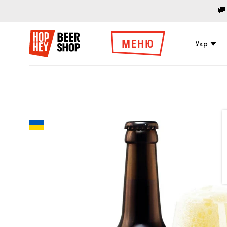
🚚
МЕНЮ
Укр