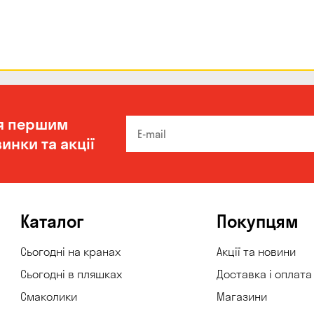
я першим
инки та акції
Каталог
Покупцям
Сьогодні на кранах
Акції та новини
Сьогодні в пляшках
Доставка і оплата
Смаколики
Магазини