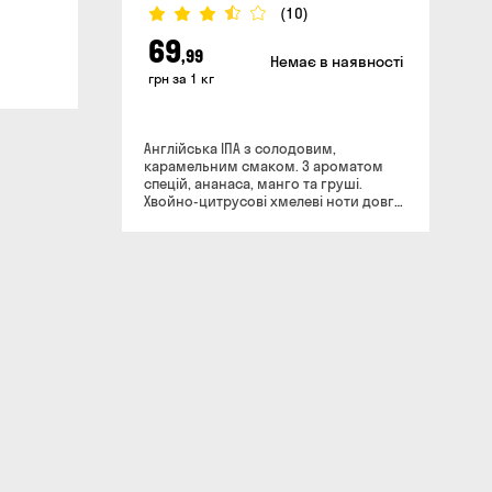
(10)
69
,99
Немає в наявності
грн за 1 кг
Англійська ІПА з солодовим,
карамельним смаком. З ароматом
спецій, ананаса, манго та груші.
Хвойно-цитрусові хмелеві ноти довго
грають в післясмаку. Аромат: м'який
солодовий, з карамелевими
відтінками, поєднується з
насиченими нотами спецій, ананаса,
манго та груші, що дісталися пиву від
хмелю. Смак: солодовий, з нотами
карамелі та ірисок, хміль проявляє
себе цитрусовими тонами. Післясмак:
повнотіле, солодкувато-пряне, хмільні
ноти довго грають хвойно-
цитрусовими тонами.