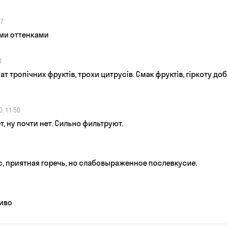
07
ыми оттенками
0
 тропічних фруктів, трохи цитрусів. Смак фруктів, гіркоту доб
, 11:50
т, ну почти нет. Сильно фильтруют.
, приятная горечь, но слабовыраженное послевкусие.
пиво