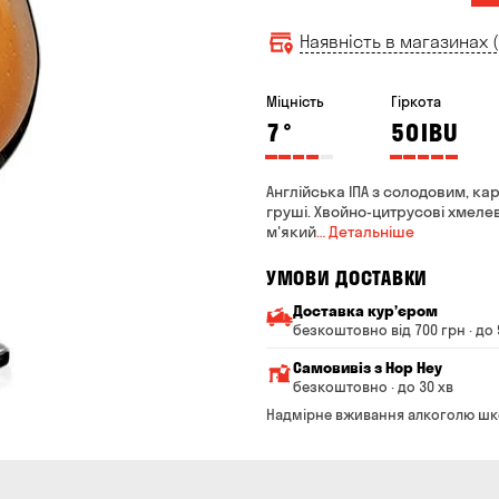
Наявність в магазинах (
Міцність
Гіркота
7
°
50
IBU
Англійська ІПА з солодовим, к
груші. Хвойно-цитрусові хмелев
м'який
… Детальніше
УМОВИ ДОСТАВКИ
Доставка курʼєром
безкоштовно від 700 грн · до 
Мінімальна сума всього з
Самовивіз з Hop Hey
Вартість доставки залежи
безкоштовно · до 30 хв
Від 200 до 299 грн
Мінімальна сума всьог
Надмірне вживання алкоголю шк
Час складання замовле
Від 300 до 399 грн
Можете без черги забр
Від 400 до 699 грн