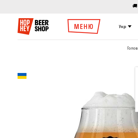
🚚
МЕНЮ
Укр
Голов