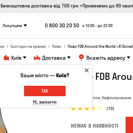
 Безкоштовна доставка від 700 грн
⚡Привеземо до 90 хви
0 800 30 20 50
Покупцям
з 10:00 - до 22:00
на
Сьогодні на кранах
Пиво
Пиво FDB Around the World «El Dorad
Київ
Доставка
Вкажіть адресу
Пиво FDB Arou
Ваше місто —
Київ?
IPA»
ТАК
Україна, Світле, Нефільтроване, 
Ні, змінити
(10)
НЕМАЄ В НАЯВНОСТІ