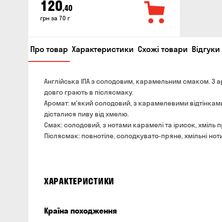
120
,40
грн за 70 г
Про товар
Характеристики
Схожі товари
Відгуки 
Англійська ІПА з солодовим, карамельним смаком. З а
довго грають в післясмаку.
Аромат: м'який солодовий, з карамелевими відтінками
дісталися пиву від хмелю.
Смак: солодовий, з нотами карамелі та ірисок, хміль
Післясмак: повнотіле, солодкувато-пряне, хмільні но
ХАРАКТЕРИСТИКИ
Країна походження