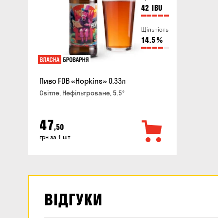
42
IBU
Щільність
14.5
%
Пиво FDB «Hopkins» 0.33л
Світле, Нефільтроване, 5.5°
47
,50
грн за 1 шт
ВІДГУКИ