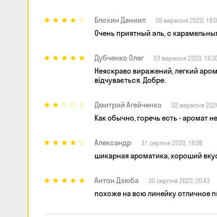
Блохин Даниил
09 вересня 2020, 16:
Очень приятный эль, с карамельн
Дубченко Олег
03 вересня 2020, 19:3
Неяскраво виражений, легкий аромат
відчувається. Добре.
Дмитрий Агейченко
02 вересня 2020
Как обычно, горечь есть - аромат не
Александр
31 серпня 2020, 16:08
шикарная ароматика, хороший вкус
Антон Дзюба
30 серпня 2020, 20:43
похоже на всю линейку отличное 