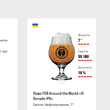
Міцність
 ноти
7
°
і, що
Гіркота
50
IBU
Щільність
16
%
Пиво FDB Around the World «El
Dorado IPA»
Світле, Нефільтроване, 7°