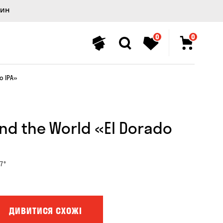
лин
0
0
o IPA»
nd the World «El Dorado
7°
ДИВИТИСЯ СХОЖІ