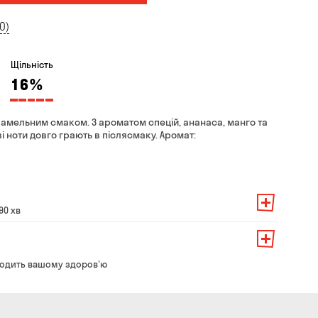
0)
Щільність
16
%
арамельним смаком. З ароматом спецій, ананаса, манго та
і ноти довго грають в післясмаку. Аромат:
90 хв
амовлення — 200 грн
ть від суми всього замовлення:
о замовлення — 250 грн
139 грн
одить вашому здоров'ю
ння — до 30 хв
99 грн
ати з магазину в зручний для Вас час
79 грн