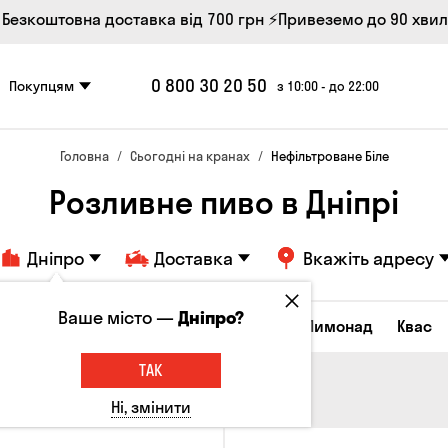
 Безкоштовна доставка від 700 грн
⚡Привеземо до 90 хви
0 800 30 20 50
Покупцям
з 10:00 - до 22:00
Головна
Сьогодні на кранах
Нефільтроване Біле
Розливне пиво в Дніпрі
Дніпро
Доставка
Вкажіть адресу
Ваше місто —
Дніпро?
Всі товари
Пиво
Сидр
Вино
Лимонад
Квас
ТАК
Ні, змінити