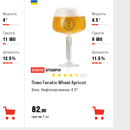
Міцність
Міцність
4
°
4.5
°
Гіркота
Гіркота
11
IBU
9
IBU
Щільність
Щільність
12.5
%
11.5
%
(21)
Пиво Fanatic Wheat Apricot
Біле, Нефільтроване, 4.5°
82
,90
грн за 1 кг