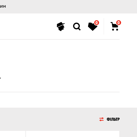
лин
0
0
ФІЛЬТР