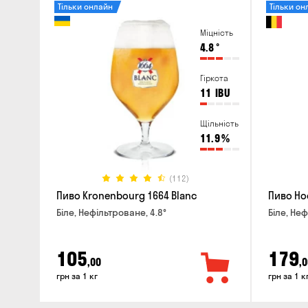
Тільки онлайн
Тільки он
Міцність
4.8
°
Гіркота
11
IBU
Щільність
11.9
%
(112)
Пиво Kronenbourg 1664 Blanc
Пиво Ho
Біле, Нефільтроване, 4.8°
Біле, Неф
105
179
,00
,0
грн за 1 кг
грн за 1 к