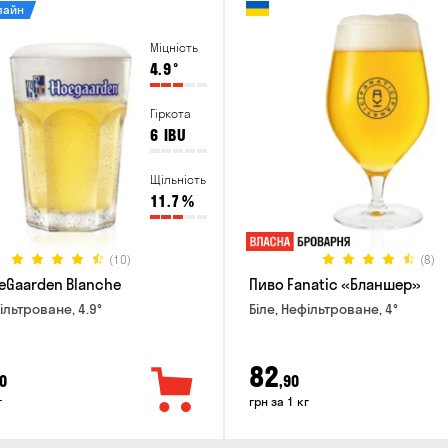
лайн
Міцність
4.9
°
Гіркота
6
IBU
Щільність
11.7
%
(10)
(8)
eGaarden Blanche
Пиво Fanatic «Бланшер»
ільтроване, 4.9°
Біле, Нефільтроване, 4°
82
0
,90
г
грн за 1 кг