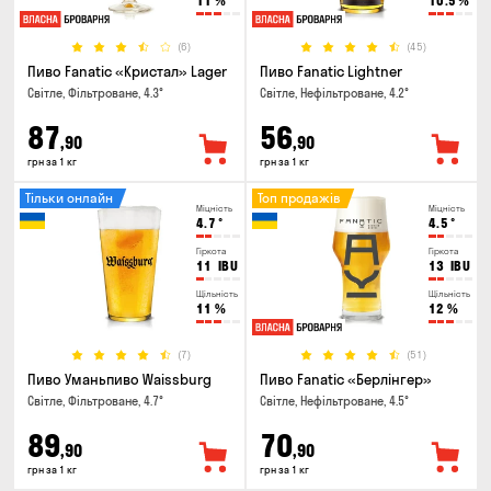
11
%
10.5
%
(6)
(45)
Пиво Fanatic «Кристал» Lager
Пиво Fanatic Lightner
Світле, Фільтроване, 4.3°
Світле, Нефільтроване, 4.2°
87
56
,90
,90
грн за 1 кг
грн за 1 кг
Тільки онлайн
Топ продажів
Міцність
Міцність
4.7
°
4.5
°
Гіркота
Гіркота
11
IBU
13
IBU
Щільність
Щільність
11
%
12
%
(7)
(51)
Пиво Уманьпиво Waissburg
Пиво Fanatic «Берлінгер»
Світле, Фільтроване, 4.7°
Світле, Нефільтроване, 4.5°
89
70
,90
,90
грн за 1 кг
грн за 1 кг