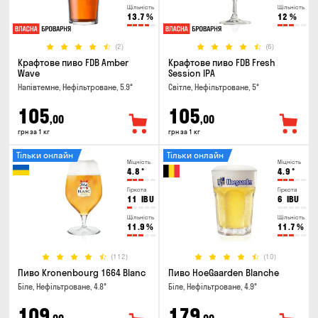
Щільність
Щільність
13.7
%
12
%
(2)
(6)
Крафтове пиво FDB Amber
Крафтове пиво FDB Fresh
Wave
Session IPA
Напівтемне, Нефільтроване, 5.9°
Світле, Нефільтроване, 5°
105
105
,00
,00
грн за 1 кг
грн за 1 кг
Тільки онлайн
Тільки онлайн
Міцність
Міцність
4.8
°
4.9
°
Гіркота
Гіркота
11
IBU
6
IBU
Щільність
Щільність
11.9
%
11.7
%
(112)
(10)
Пиво Kronenbourg 1664 Blanc
Пиво HoeGaarden Blanche
Біле, Нефільтроване, 4.8°
Біле, Нефільтроване, 4.9°
109
179