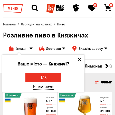
0
0
МЕНЮ
Головна
Сьогодні на кранах
Пиво
Розливне пиво в Княжичах
Княжичі
Доставка
Вкажіть адресу
Ваше місто —
Княжичі?
Всі товари
Пиво
Сидр
Вино
Лимонад
Кв
ТАК
ПИВО
ФІЛЬТР
Ні, змінити
Новинка
Новинка
Міцність
Міцність
5.9
°
5
°
Гіркота
Гіркота
35
IBU
31
IBU