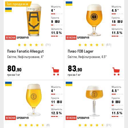
Топ продажів
Міцність
Міцність
4
°
4.5
°
Гіркота
Гіркота
9
IBU
18
IBU
Щільність
Щільність
11.5
%
11.5
%
(71)
(57)
Пиво Fanatic Allesgut
Пиво FDB Lager
Світле, Нефільтроване, 4°
Світле, Нефільтроване, 4.5°
80
83
,90
,90
грн за 1 кг
грн за 1 кг
Міцність
Міцність
4
°
4.5
°
Гіркота
Гіркота
11
IBU
9
IBU
Щільність
Щільність
12.5
%
11.5
%
(8)
(21)