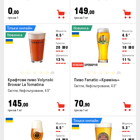
0
149
,00
,00
грн за 1
грн за 1 кг
Тільки онлайн
Новинка
Міцність
Міцність
Новинка
4.5
°
4.5
°
Гіркота
Гіркота
20
IBU
16
IBU
Щільність
Щільність
13
%
11
%
(0)
(0)
Крафтове пиво Volynski
Пиво Fanatic «Кремінь»
Browar La Tomatina
Світле, Нефільтроване, 4.5°
Світле, Нефільтроване, 4.5°
145
70
,00
,90
грн за 1 кг
грн за 1 кг
Тільки онлайн
Міцність
Міцність
4.5
°
5.2
°
Гіркота
Гіркота
14
IBU
11
IBU