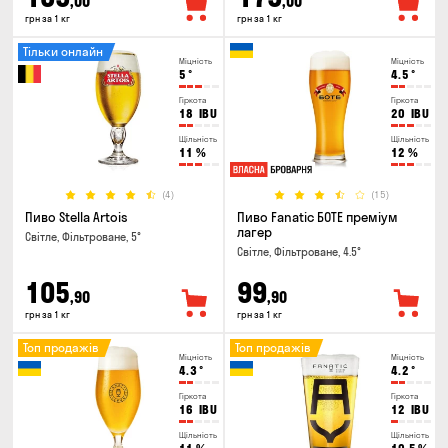
,00
,00
грн за 1 кг
грн за 1 кг
Тільки онлайн
Міцність
Міцність
5
°
4.5
°
Гіркота
Гіркота
18
IBU
20
IBU
Щільність
Щільність
11
%
12
%
(4)
(15)
Пиво Stella Artois
Пиво Fanatic БОТЕ преміум
лагер
Світле, Фільтроване, 5°
Світле, Фільтроване, 4.5°
105
99
,90
,90
грн за 1 кг
грн за 1 кг
Топ продажів
Топ продажів
Міцність
Міцність
4.3
°
4.2
°
Гіркота
Гіркота
16
IBU
12
IBU
Щільність
Щільність