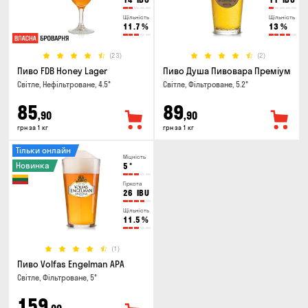
Щільність
Щільність
11.7
%
13
%
(23)
(2)
Пиво FDB Honey Lager
Пиво Душа Пивовара Преміум
Світле, Нефільтроване, 4.5°
Світле, Фільтроване, 5.2°
85
89
,90
,90
грн за 1 кг
грн за 1 кг
Тільки онлайн
Міцність
Новинка
5
°
Гіркота
26
IBU
Щільність
11.5
%
(1)
Пиво Volfas Engelman APA
Світле, Фільтроване, 5°
159