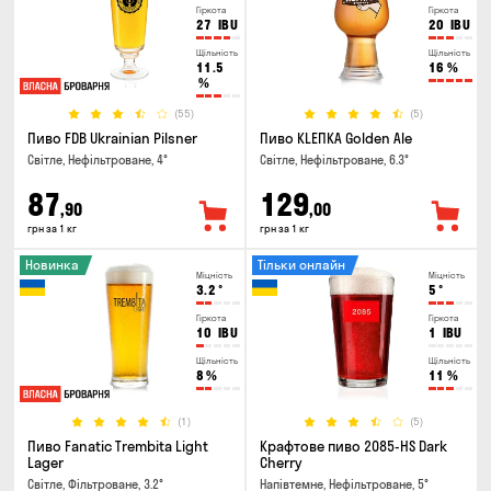
Гіркота
Гіркота
27
IBU
20
IBU
Щільність
Щільність
11.5
16
%
%
(55)
(5)
Пиво FDB Ukrainian Pilsner
Пиво KLEПКА Golden Ale
Світле, Нефільтроване, 4°
Світле, Нефільтроване, 6.3°
87
129
,90
,00
грн за 1 кг
грн за 1 кг
Новинка
Тільки онлайн
Міцність
Міцність
3.2
°
5
°
Гіркота
Гіркота
10
IBU
1
IBU
Щільність
Щільність
8
%
11
%
(1)
(5)
Пиво Fanatic Trembita Light
Крафтове пиво 2085-HS Dark
Lager
Cherry
Світле, Фільтроване, 3.2°
Напівтемне, Нефільтроване, 5°