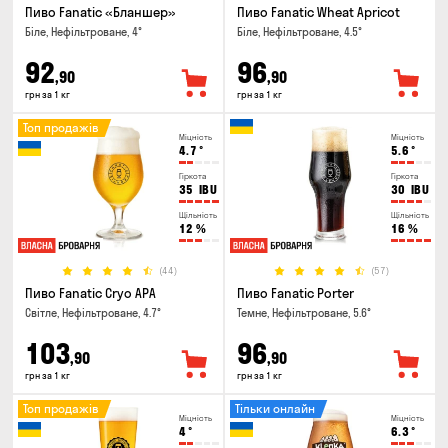
Пиво Fanatic «Бланшер»
Пиво Fanatic Wheat Apricot
Біле, Нефільтроване, 4°
Біле, Нефільтроване, 4.5°
92
96
,90
,90
грн за 1 кг
грн за 1 кг
Топ продажів
Міцність
Міцність
4.7
°
5.6
°
Гіркота
Гіркота
35
IBU
30
IBU
Щільність
Щільність
12
%
16
%
(44)
(57)
Пиво Fanatic Cryo APA
Пиво Fanatic Porter
Світле, Нефільтроване, 4.7°
Темне, Нефільтроване, 5.6°
103
96
,90
,90
грн за 1 кг
грн за 1 кг
Топ продажів
Тільки онлайн
Міцність
Міцність
4
°
6.3
°