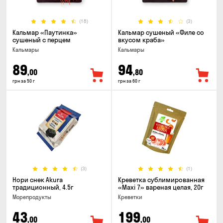
(18)
(3)
Кальмар «Паутинка»
Кальмар сушеный «Филе со
сушеный с перцем
вкусом краба»
Кальмары
Кальмары
89
94
,00
,80
грн за 50 г
грн за 60 г
(3)
(1)
Нори снек Akura
Креветка сублимированная
традиционный, 4.5г
«Maxi 7» вареная целая, 20г
Морепродукты
Креветки
43
199
,00
,00