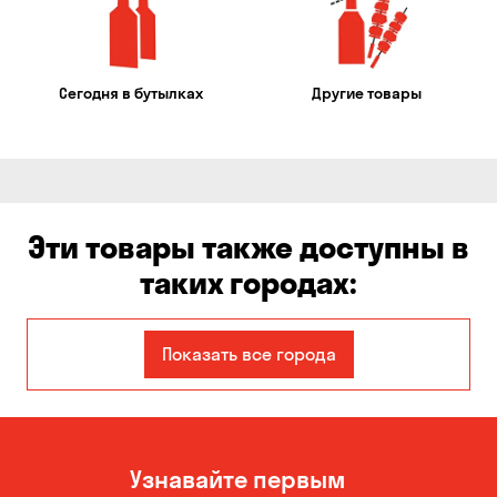
Сегодня в бутылках
Другие товары
Эти товары также доступны в
таких городах:
Авангард
Александровка
Показать все города
Бабурка
Балабино
Белая Церковь
Белогородка
Узнавайте первым
Бережинка
Борисполь