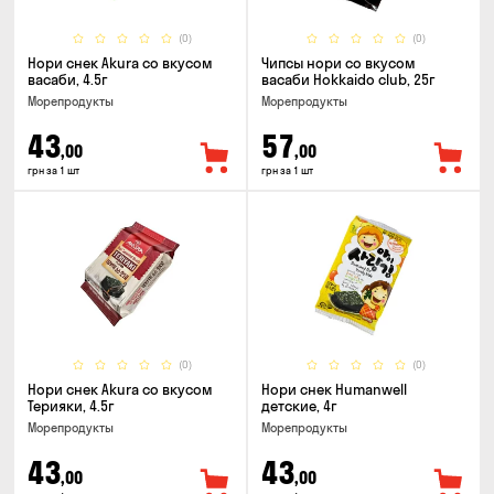
(0)
(0)
Нори снек Akura со вкусом
Чипсы нори со вкусом
васаби, 4.5г
васаби Hokkaido club, 25г
Морепродукты
Морепродукты
43
57
,00
,00
грн за 1 шт
грн за 1 шт
(0)
(0)
Нори снек Akura со вкусом
Нори снек Humanwell
Терияки, 4.5г
детские, 4г
Морепродукты
Морепродукты
43
43
,00
,00