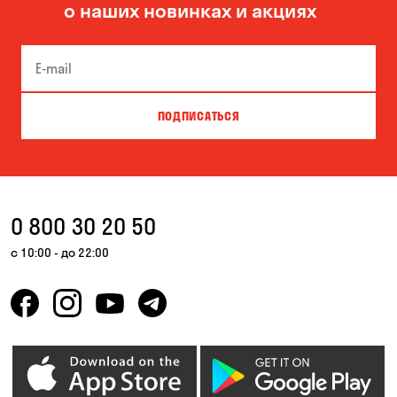
о наших новинках и акциях
Боярка
Бровары
Буча
Великая Северинка
Вита-Почтовая
Вишневое
ПОДПИСАТЬСЯ
Власовка
Вольная Терешковка
Вольное
Вышгород
Гатное
Гнедин
0 800 30 20 50
Гора
Горбаневка
с 10:00 - до 22:00
Горенка
Горишние Плавни
Гостомель
Дмитровка
Днепр
Елизаветовка
Зазимье
Запорожье