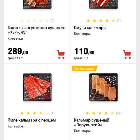
(0)
(1)
Хвосты лангустинов сушеные
Смуги кальмара
«KSP», 45г
Кальмары
Креветки
289
110
,00
,60
грн за 1 шт
грн за 70 г
Топ продаж
(1)
(34)
Филе кальмара с перцем
Кальмар сушеный
«Перуанский»
Кальмары
Кальмары