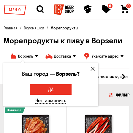
0
0
МЕНЮ
Главная
Вкусняшки
Морепродукты
Морепродукты к пиву в Ворзели
Ворзель
Доставка
Укажите адрес
Ваш город —
Ворзель?
ары
Мясо
Рыба
Морепродукты
Сырные закуски
ДА
МОРЕПРОДУКТЫ
ФИЛЬТР
Нет, изменить
Новинка