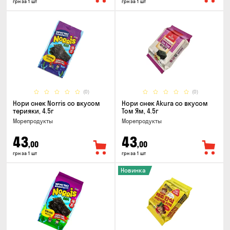
грн за 1 шт
грн за 1 шт
(0)
(0)
Нори снек Norris со вкусом
Нори снек Akura со вкусом
терияки, 4.5г
Том Ям, 4.5г
Морепродукты
Морепродукты
43
43
,00
,00
грн за 1 шт
грн за 1 шт
Новинка