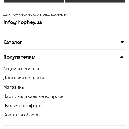
Ирпень
Калиновка
Для коммерческих предложений
Каменные Потоки
Каменское
info@hophey.ua
Карнауховка
Катериновка
Каталог
Келеберда
Киев
Клинцы
Княжичи
Покупателям
Корсунцы
Котовка
Акции и новости
Доставка и оплата
Коцюбинское
Кошары
Магазины
Красноселка
Кременчуг
Часто задаваемые вопросы
Кривой Рог
Кривуши
Публичная оферта
Советы и обзоры
Кропивницкий
Крюковщина
Кулеши
Кушугум