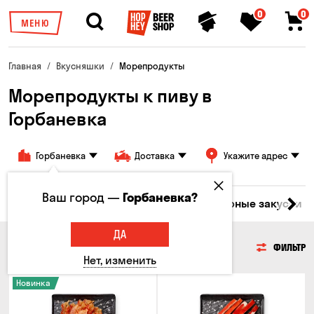
0
0
МЕНЮ
Главная
Вкусняшки
Морепродукты
Морепродукты к пиву в
Горбаневка
Горбаневка
Доставка
Укажите адрес
Ваш город —
Горбаневка?
ары
Мясо
Рыба
Морепродукты
Сырные закуски
ДА
МОРЕПРОДУКТЫ
ФИЛЬТР
Нет, изменить
Новинка