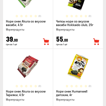
(0)
(0)
Нори снек Akura со вкусом
Чипсы нори со вкусом
васаби, 4.5г
васаби Hokkaido club, 25г
Морепродукты
Морепродукты
39
55
,00
,00
грн за 1 шт
грн за 1 шт
(0)
(0)
Нори снек Akura со вкусом
Нори снек Humanwell
Терияки, 4.5г
детские, 4г
Морепродукты
Морепродукты