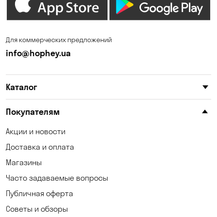
Зазимье
Запорожье
Ирпень
Калиновка
Для коммерческих предложений
Каменные Потоки
Каменское
info@hophey.ua
Карнауховка
Катериновка
Каталог
Келеберда
Киев
Клинцы
Княжичи
Покупателям
Корсунцы
Котовка
Акции и новости
Доставка и оплата
Коцюбинское
Кошары
Магазины
Красноселка
Кременчуг
Часто задаваемые вопросы
Кривой Рог
Кривуши
Публичная оферта
Советы и обзоры
Кропивницкий
Крюковщина