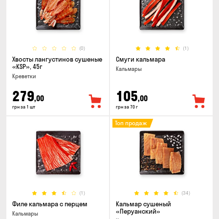
(0)
(1)
Хвосты лангустинов сушеные
Смуги кальмара
«KSP», 45г
Кальмары
Креветки
279
105
,00
,00
грн за 1 шт
грн за 70 г
Топ продаж
(1)
(34)
Филе кальмара с перцем
Кальмар сушеный
«Перуанский»
Кальмары