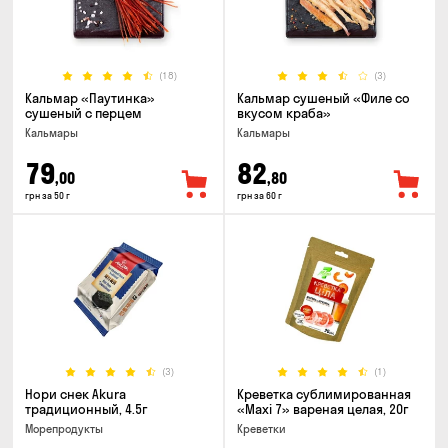
(18)
(3)
Кальмар «Паутинка»
Кальмар сушеный «Филе со
сушеный с перцем
вкусом краба»
Кальмары
Кальмары
79
82
,00
,80
грн за 50 г
грн за 60 г
(3)
(1)
Нори снек Akura
Креветка сублимированная
традиционный, 4.5г
«Maxi 7» вареная целая, 20г
Морепродукты
Креветки