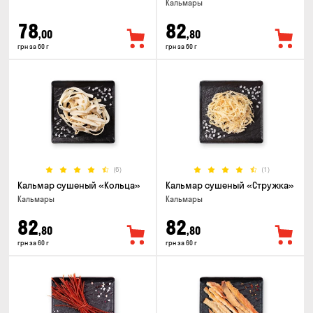
Кальмары
78
82
,00
,80
грн за 60 г
грн за 60 г
(6)
(1)
Кальмар сушеный «Кольца»
Кальмар сушеный «Стружка»
Кальмары
Кальмары
82
82
,80
,80
грн за 60 г
грн за 60 г