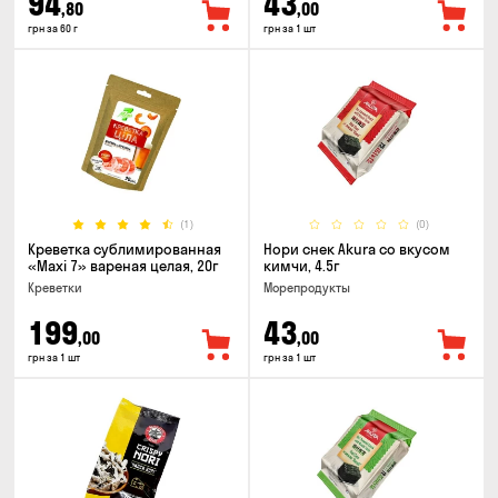
94
43
,80
,00
грн за 60 г
грн за 1 шт
(1)
(0)
Креветка сублимированная
Нори снек Akura со вкусом
«Maxi 7» вареная целая, 20г
кимчи, 4.5г
Креветки
Морепродукты
199
43
,00
,00
грн за 1 шт
грн за 1 шт