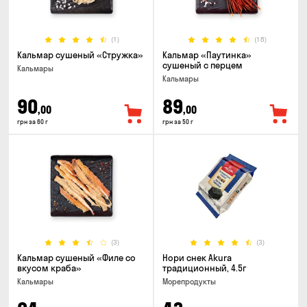
(1)
(18)
Кальмар сушеный «Стружка»
Кальмар «Паутинка»
сушеный с перцем
Кальмары
Кальмары
90
89
,00
,00
грн за 60 г
грн за 50 г
(3)
(3)
Кальмар сушеный «Филе со
Нори снек Akura
вкусом краба»
традиционный, 4.5г
Кальмары
Морепродукты