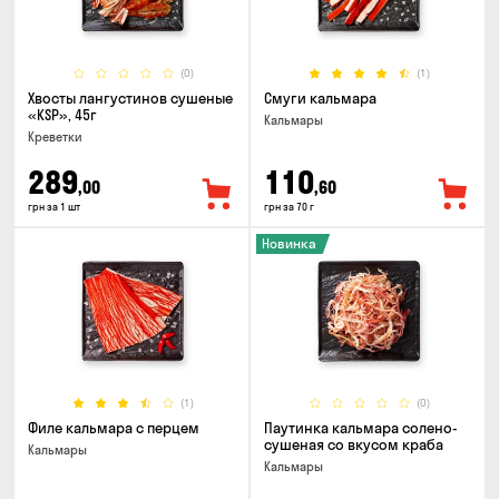
(0)
(1)
Хвосты лангустинов сушеные
Смуги кальмара
«KSP», 45г
Кальмары
Креветки
289
110
,00
,60
грн за 1 шт
грн за 70 г
Новинка
(1)
(0)
Филе кальмара с перцем
Паутинка кальмара солено-
сушеная со вкусом краба
Кальмары
Кальмары