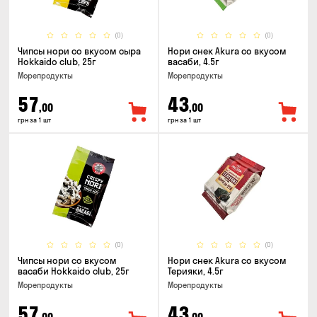
(0)
(0)
Чипсы нори со вкусом сыра
Нори снек Akura со вкусом
Hokkaido club, 25г
васаби, 4.5г
Морепродукты
Морепродукты
57
43
,00
,00
грн за 1 шт
грн за 1 шт
(0)
(0)
Чипсы нори со вкусом
Нори снек Akura со вкусом
васаби Hokkaido club, 25г
Терияки, 4.5г
Морепродукты
Морепродукты
57
43