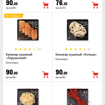
90
76
,00
,30
грн за 60 г
грн за 70 г
Топ продаж
(34)
(6)
Кальмар сушеный
Кальмар сушеный «Кольца»
«Перуанский»
Кальмары
Кальмары
90
90
,00
,00
грн за 60 г
грн за 60 г