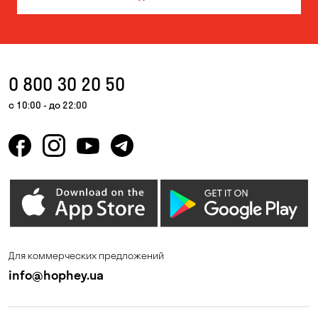
Власовка
Вольная Терешковка
Вольное
Ворзель
Вышгород
Гатное
0 800 30 20 50
Гнедин
Гора
с 10:00 - до 22:00
Горбаневка
Горенка
Горишние Плавни
Гостомель
Дмитровка
Днепр
Елизаветовка
Зазимье
Запорожье
Ирпень
Для коммерческих предложений
Калиновка
Каменные Потоки
info@hophey.ua
Каменское
Карнауховка