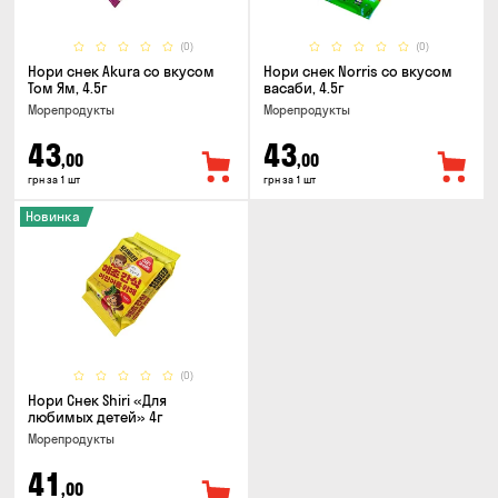
(0)
(0)
Нори снек Akura со вкусом
Нори снек Norris со вкусом
Том Ям, 4.5г
васаби, 4.5г
Морепродукты
Морепродукты
43
43
,00
,00
грн за 1 шт
грн за 1 шт
Новинка
(0)
Нори Снек Shiri «Для
любимых детей» 4г
Морепродукты
41
,00