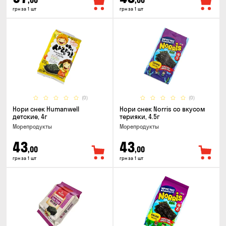
,00
,00
грн за 1 шт
грн за 1 шт
(0)
(0)
Нори снек Humanwell
Нори снек Norris со вкусом
детские, 4г
терияки, 4.5г
Морепродукты
Морепродукты
43
43
,00
,00
грн за 1 шт
грн за 1 шт