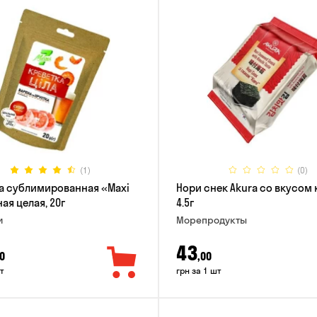
(1)
(0)
а сублимированная «Maxi
Нори снек Akura со вкусом 
ая целая, 20г
4.5г
и
Морепродукты
43
0
,00
т
грн за 1 шт