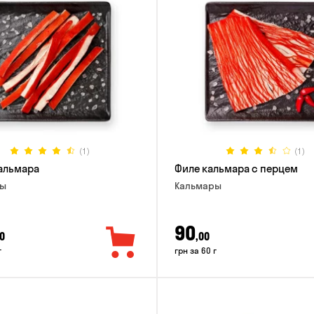
(1)
(1)
альмара
Филе кальмара с перцем
ры
Кальмары
90
0
,00
г
грн за 60 г