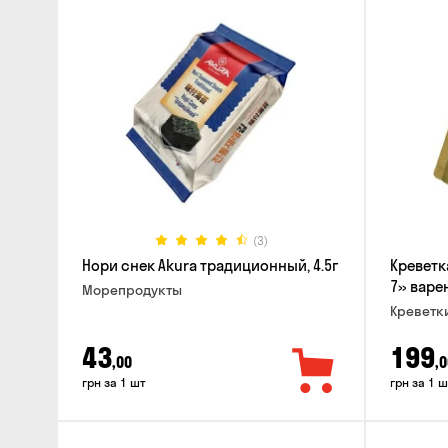
(3)
Нори снек Akura традиционный, 4.5г
Креветк
7» варен
Морепродукты
Креветк
43
199
,00
,0
грн за 1 шт
грн за 1 ш