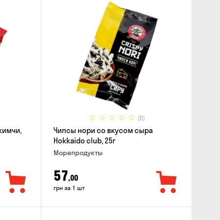
(0)
кимчи,
Чипсы нори со вкусом сыра
Hokkaido club, 25г
Морепродукты
57
,00
грн за 1 шт