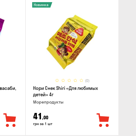
Новинка
(0)
 васаби,
Нори Снек Shiri «Для любимых
детей» 4г
Морепродукты
41
,00
грн за 1 шт