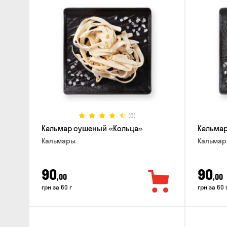
(6)
Кальмар сушеный «Кольца»
Кальма
Кальмары
Кальма
90
90
,00
,00
грн за 60 г
грн за 60 