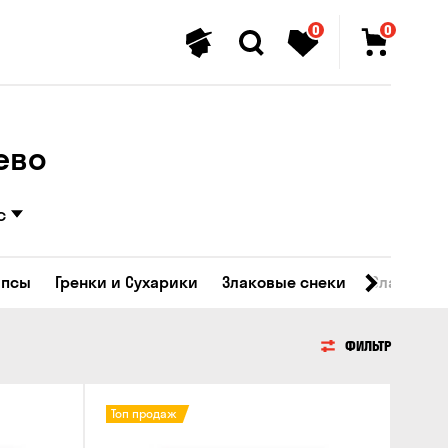
0
0
ево
с
ипсы
Гренки и Сухарики
Злаковые снеки
Сладости
ФИЛЬТР
Топ продаж