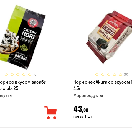
(0)
(0)
ори со вкусом васаби
Нори снек Akura со вкусом 
 club, 25г
4.5г
дукты
Морепродукты
43
,00
т
грн за 1 шт