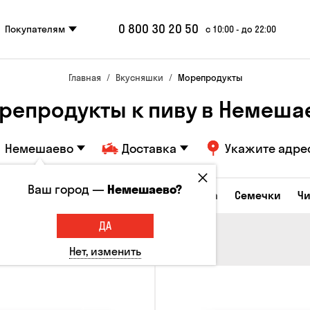
0 800 30 20 50
Покупателям
с 10:00 - до 22:00
Главная
Вкусняшки
Морепродукты
репродукты к пиву в Немеша
Немешаево
Доставка
Укажите адре
Ваш город —
Немешаево?
Сырные закуски
Орешки
Кукуруза
Семечки
Ч
ДА
Нет, изменить