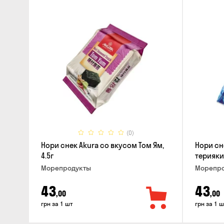
(0)
Нори снек Akura со вкусом Том Ям,
Нори сн
4.5г
терияки,
Морепродукты
Морепро
43
43
,00
,00
грн за 1 шт
грн за 1 ш