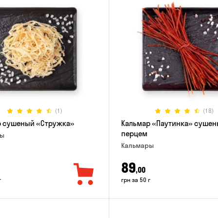
(1)
(18)
р сушеный «Стружка»
Кальмар «Паутинка» сушен
перцем
ры
Кальмары
89
,00
г
грн за 50 г