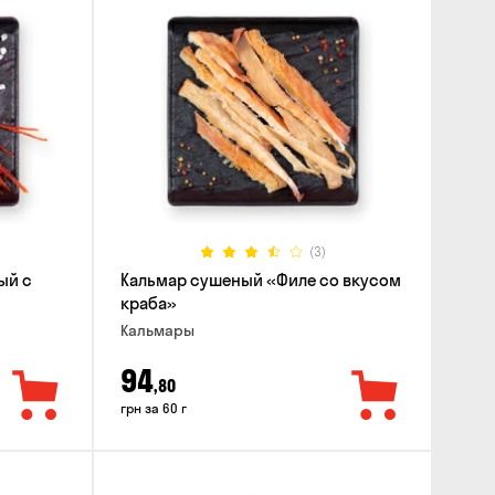
(3)
ый с
Кальмар сушеный «Филе со вкусом
краба»
Кальмары
94
,80
грн за 60 г