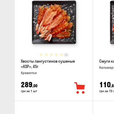
(0)
Хвосты лангустинов сушеные
Смуги к
«KSP», 45г
Кальма
Креветки
289
110
,00
,6
грн за 1 шт
грн за 70 