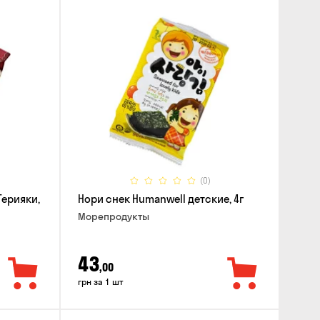
(0)
Терияки,
Нори снек Humanwell детские, 4г
Морепродукты
43
,00
грн за 1 шт