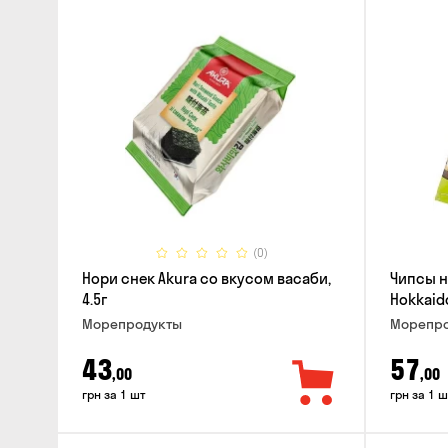
(0)
Нори снек Akura со вкусом васаби,
Чипсы н
4.5г
Hokkaido
Морепродукты
Морепро
43
57
,00
,00
грн за 1 шт
грн за 1 ш