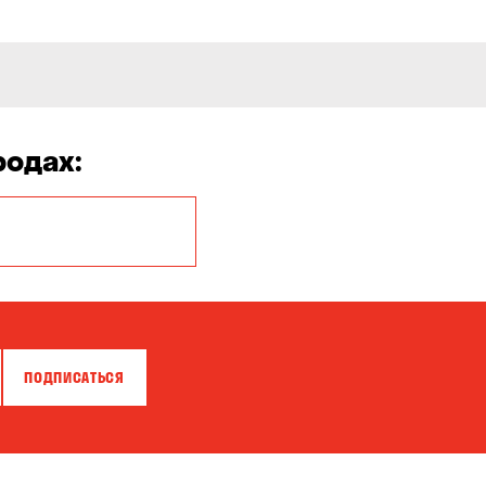
родах:
Белая Церковь
Бровары
Власовка
ПОДПИСАТЬСЯ
Гатное
Горишние Плавни