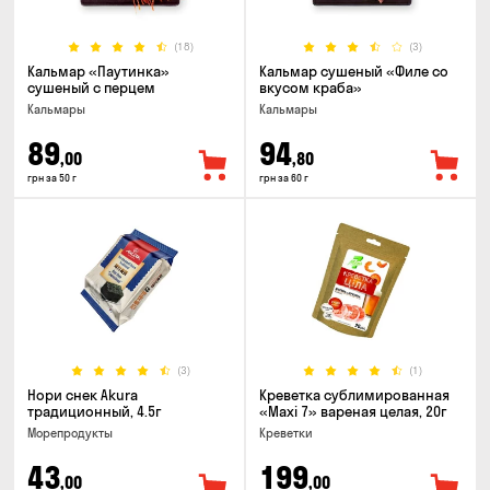
(18)
(3)
Кальмар «Паутинка»
Кальмар сушеный «Филе со
сушеный с перцем
вкусом краба»
Кальмары
Кальмары
89
94
,00
,80
грн за 50 г
грн за 60 г
(3)
(1)
Нори снек Akura
Креветка сублимированная
традиционный, 4.5г
«Maxi 7» вареная целая, 20г
Морепродукты
Креветки
43
199
,00
,00