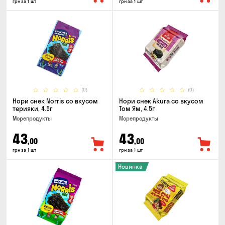
грн за 1 шт
грн за 1 шт
(0)
(0)
Нори снек Norris со вкусом
Нори снек Akura со вкусом
терияки, 4.5г
Том Ям, 4.5г
Морепродукты
Морепродукты
43
43
,00
,00
грн за 1 шт
грн за 1 шт
Новинка