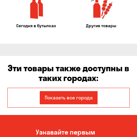
Сегодня в бутылках
Другие товары
Эти товары также доступны в
таких городах:
Авангард
Александровка
Показать все города
Бабурка
Балабино
Белая Церковь
Белогородка
Узнавайте первым
Бережинка
Борисполь