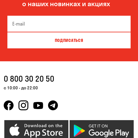
о наших новинках и акциях
Боярка
Бровары
Буча
Великая Северинка
Вита-Почтовая
Вишневое
ПОДПИСАТЬСЯ
Власовка
Вольная Терешковка
Вольное
Ворзель
Вышгород
Гатное
0 800 30 20 50
Гнедин
Гора
с 10:00 - до 22:00
Горбаневка
Горенка
Горишние Плавни
Гостомель
Дмитровка
Днепр
Елизаветовка
Зазимье