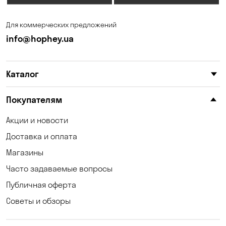
Запорожье
Ирпень
Для коммерческих предложений
Калиновка
Каменные Потоки
info@hophey.ua
Каменское
Карнауховка
Каталог
Катериновка
Келеберда
Киев
Клинцы
Покупателям
Княжичи
Котовка
Акции и новости
Доставка и оплата
Коцюбинское
Кошары
Магазины
Красноселка
Кременчуг
Часто задаваемые вопросы
Кривой Рог
Кривуши
Публичная оферта
Советы и обзоры
Кропивницкий
Крюковщина
Кулеши
Кушугум