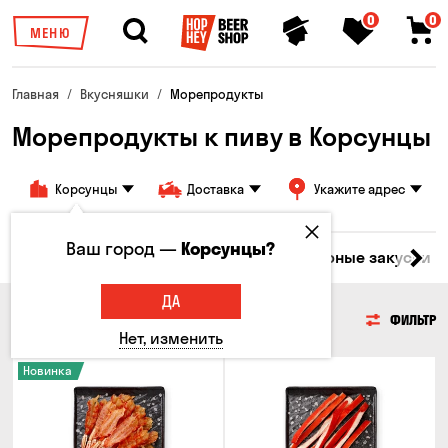
0
0
МЕНЮ
Главная
Вкусняшки
Морепродукты
Морепродукты к пиву в Корсунцы
Корсунцы
Доставка
Укажите адрес
Ваш город —
Корсунцы?
ары
Мясо
Рыба
Морепродукты
Сырные закуски
ДА
МОРЕПРОДУКТЫ
ФИЛЬТР
Нет, изменить
Новинка