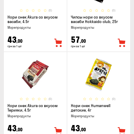
(0)
(0)
Нори снек Akura со вкусом
Чипсы нори со вкусом
васаби, 4.5г
васаби Hokkaido club, 25г
Морепродукты
Морепродукты
43
57
,00
,00
грн за 1 шт
грн за 1 шт
(0)
(0)
Нори снек Akura со вкусом
Нори снек Humanwell
Терияки, 4.5г
детские, 4г
Морепродукты
Морепродукты
43
43
,00
,00