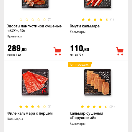
(0)
(1)
Хвосты лангустинов сушеные
Смуги кальмара
«KSP», 45г
Кальмары
Креветки
289
110
,00
,60
грн за 1 шт
грн за 70 г
Топ продаж
(1)
(34)
Филе кальмара с перцем
Кальмар сушеный
«Перуанский»
Кальмары
Кальмары