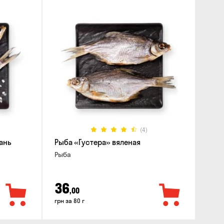
(4)
ань
Рыба «Густера» вяленая
Рыба
36
,00
грн за 80 г