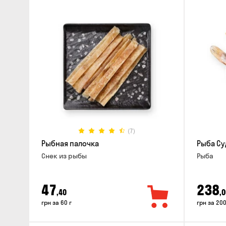
(7)
Рыбная палочка
Рыба Су
Снек из рыбы
Рыба
47
238
,40
,0
грн за 60 г
грн за 200