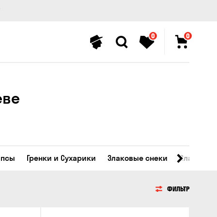
0
0
еве
ипсы
Гренки и Сухарики
Злаковые снеки
Сладости
ФИЛЬТР