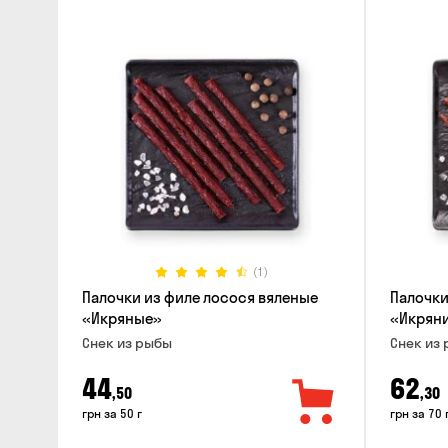
(1)
Палочки из филе лосося вяленые
Палочки
«Икряные»
«Икрян
Снек из рыбы
Снек из
44
62
,50
,30
грн за 50 г
грн за 70 