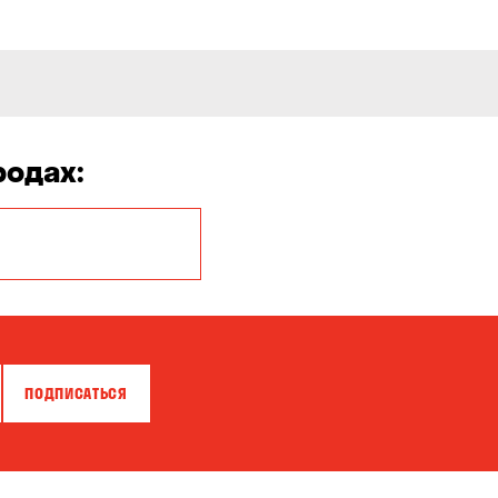
родах:
Белая Церковь
Бровары
Власовка
ПОДПИСАТЬСЯ
Гатное
Горишние Плавни