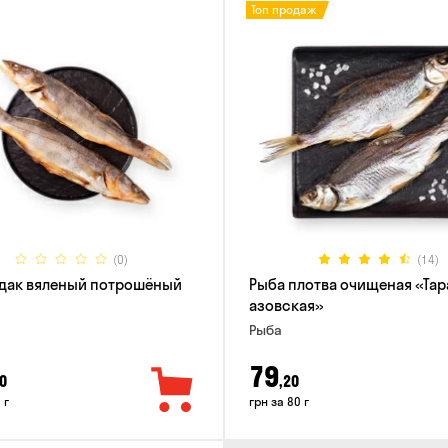
Топ продаж
(0)
(14)
дак вяленый потрошёный
Рыба плотва очищеная «Тар
азовская»
Рыба
79
0
,20
 г
грн за 80 г