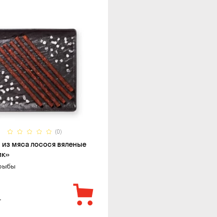
(0)
 из мяса лосося вяленые
ик»
 рыбы
г