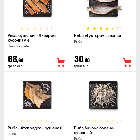
(0)
(4)
Рыба сушеная «Липария»
Рыба «Густера» вяленая
кусочками
Рыба
Снек из рыбы
68
30
,60
,40
грн за 70 г
грн за 80 г
(0)
(0)
Рыба «Ставридка» сушеная
Рыба Анчоус солено-
сушеный
Рыба
Рыба