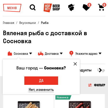
0
0
МЕНЮ
Главная
Вкусняшки
Рыба
Вяленая рыба с доставкой в ​​
Сосновка
Сосновка
Доставка
Укажите адрес
Ваш город —
Сосновка?
Все товары
Мясо
Рыба
Морепродукты
Сырн
ДА
РЫБА
ФИЛЬТР
Нет, изменить
Новинка