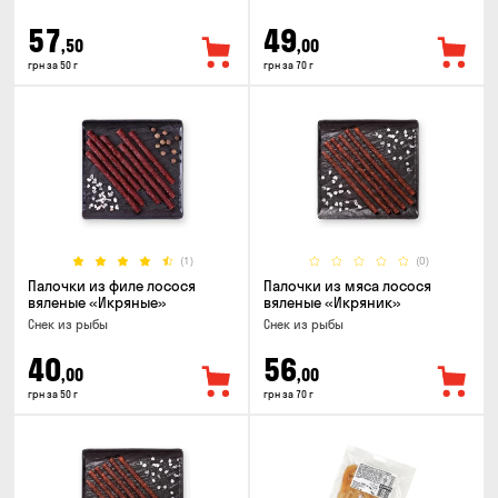
57
49
,50
,00
грн за 50 г
грн за 70 г
(1)
(0)
Палочки из филе лосося
Палочки из мяса лосося
вяленые «Икряные»
вяленые «Икряник»
Снек из рыбы
Снек из рыбы
40
56
,00
,00
грн за 50 г
грн за 70 г