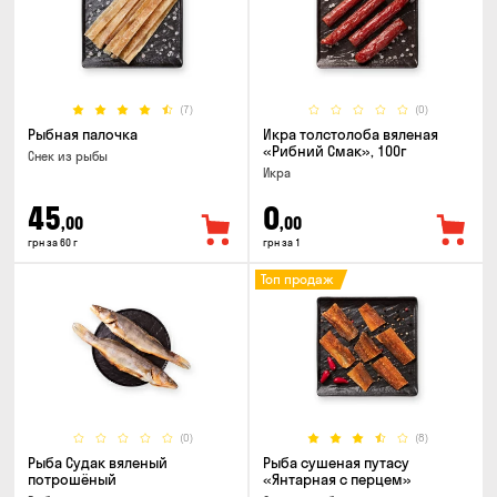
(7)
(0)
Рыбная палочка
Икра толстолоба вяленая
«Рибний Смак», 100г
Снек из рыбы
Икра
45
0
,00
,00
грн за 60 г
грн за 1
Топ продаж
(0)
(8)
Рыба Судак вяленый
Рыба сушеная путасу
потрошёный
«Янтарная с перцем»