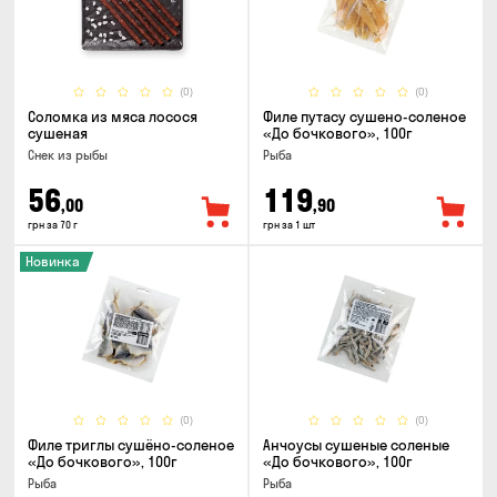
(0)
(0)
Соломка из мяса лосося
Филе путасу сушено-соленое
сушеная
«До бочкового», 100г
Снек из рыбы
Рыба
56
119
,00
,90
грн за 70 г
грн за 1 шт
Новинка
(0)
(0)
Филе триглы сушёно-соленое
Анчоусы сушеные соленые
«До бочкового», 100г
«До бочкового», 100г
Рыба
Рыба