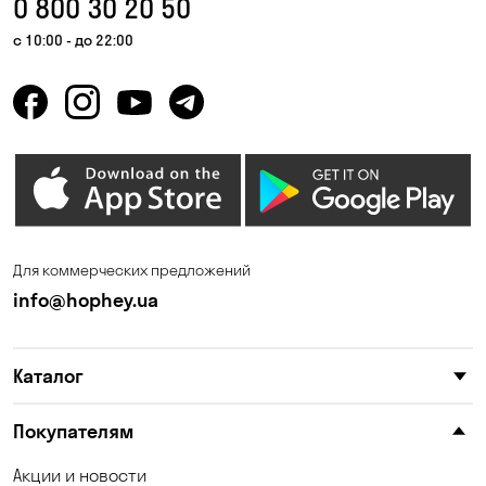
0 800 30 20 50
Гнедин
Гора
с 10:00 - до 22:00
Горбаневка
Горенка
Горишние Плавни
Гостомель
Дмитровка
Днепр
Елизаветовка
Зазимье
Запорожье
Ирпень
Для коммерческих предложений
Калиновка
Каменные Потоки
info@hophey.ua
Каменское
Карнауховка
Каталог
Катериновка
Келеберда
Киев
Клинцы
Покупателям
Княжичи
Корсунцы
Акции и новости