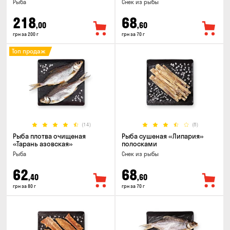
Рыба
Снек из рыбы
218
68
,00
,60
грн за 200 г
грн за 70 г
Топ продаж
(14)
(8)
Рыба плотва очищеная
Рыба сушеная «Липария»
«Тарань азовская»
полосками
Рыба
Снек из рыбы
62
68
,40
,60
грн за 80 г
грн за 70 г