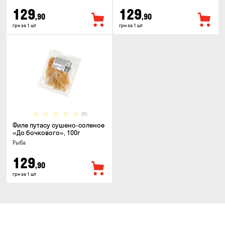
129
129
,90
,90
грн за 1 шт
грн за 1 шт
(0)
Филе путасу сушено-соленое
«До бочкового», 100г
Рыба
129
,90
грн за 1 шт