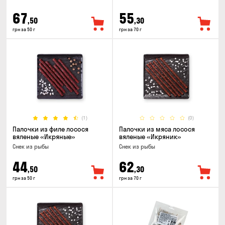
67
55
,50
,30
грн за 50 г
грн за 70 г
(1)
(0)
Палочки из филе лосося
Палочки из мяса лосося
вяленые «Икряные»
вяленые «Икряник»
Снек из рыбы
Снек из рыбы
44
62
,50
,30
грн за 50 г
грн за 70 г