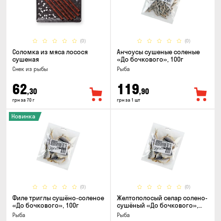
(0)
(0)
Соломка из мяса лосося
Анчоусы сушеные соленые
сушеная
«До бочкового», 100г
Снек из рыбы
Рыба
62
119
,30
,90
грн за 70 г
грн за 1 шт
Новинка
(0)
(0)
Филе триглы сушёно-соленое
Желтополосый селар солено-
«До бочкового», 100г
сушёный «До бочкового»,
100г
Рыба
Рыба