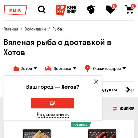
0
0
МЕНЮ
Главная
Вкусняшки
Рыба
Вяленая рыба с доставкой в ​​
Хотов
Хотов
Доставка
Укажите адрес
Ваш город —
Хотов?
Все товары
Мясо
Рыба
Морепродукты
Сырн
ДА
РЫБА
ФИЛЬТР
Нет, изменить
Новинка