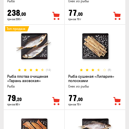
Рыба
Снек из рыбы
238
77
,00
,00
грн за 200 г
грн за 70 г
Топ продаж
(14)
(8)
Рыба плотва очищеная
Рыба сушеная «Липария»
«Тарань азовская»
полосками
Рыба
Снек из рыбы
79
77
,20
,00
грн за 80 г
грн за 70 г