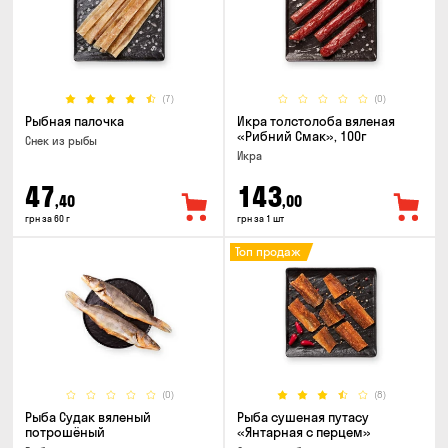
(7)
(0)
Рыбная палочка
Икра толстолоба вяленая
«Рибний Смак», 100г
Снек из рыбы
Икра
47
143
,40
,00
грн за 60 г
грн за 1 шт
Топ продаж
(0)
(8)
Рыба Судак вяленый
Рыба сушеная путасу
потрошёный
«Янтарная с перцем»