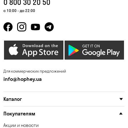
0 800 30 20 50
Гнедин
Гора
с 10:00 - до 22:00
Горбаневка
Горенка
Горишние Плавни
Гостомель
Дмитровка
Днепр
Елизаветовка
Зазимье
Запорожье
Ирпень
Для коммерческих предложений
Калиновка
Каменные Потоки
info@hophey.ua
Каменское
Карнауховка
Каталог
Катериновка
Келеберда
Киев
Клинцы
Покупателям
Княжичи
Корсунцы
Акции и новости