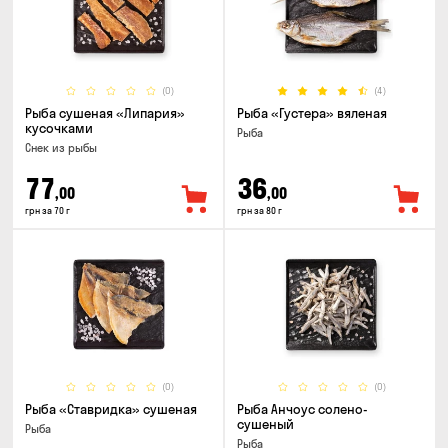
(0)
(4)
Рыба сушеная «Липария»
Рыба «Густера» вяленая
кусочками
Рыба
Снек из рыбы
77
36
,00
,00
грн за 70 г
грн за 80 г
(0)
(0)
Рыба «Ставридка» сушеная
Рыба Анчоус солено-
сушеный
Рыба
Рыба