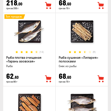
218
68
,00
,60
грн за 200 г
грн за 70 г
Топ продаж
(14)
(8)
Рыба плотва очищеная
Рыба сушеная «Липария»
«Тарань азовская»
полосками
Рыба
Снек из рыбы
62
68
,40
,60
грн за 80 г
грн за 70 г