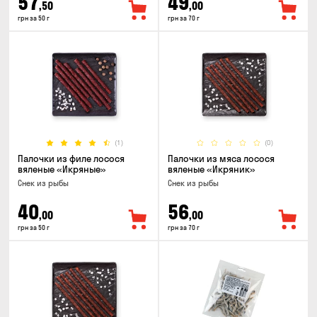
57
49
,50
,00
грн за 50 г
грн за 70 г
(1)
(0)
Палочки из филе лосося
Палочки из мяса лосося
вяленые «Икряные»
вяленые «Икряник»
Снек из рыбы
Снек из рыбы
40
56
,00
,00
грн за 50 г
грн за 70 г