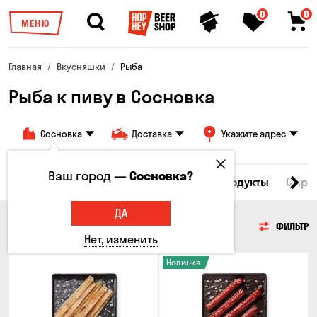
0
0
МЕНЮ
Главная
Вкусняшки
Рыба
Рыба к пиву в Сосновка
Сосновка
Доставка
Укажите адрес
Ваш город —
Сосновка?
Все товары
Мясо
Рыба
Морепродукты
Сырн
ДА
РЫБА
ФИЛЬТР
Нет, изменить
Новинка