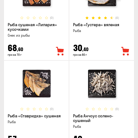
(0)
(4)
Рыба сушеная «Липария»
Рыба «Густера» вяленая
кусочками
Рыба
Снек из рыбы
68
30
,60
,40
грн за 70 г
грн за 80 г
(0)
(0)
Рыба «Ставридка» сушеная
Рыба Анчоус солено-
сушеный
Рыба
Рыба