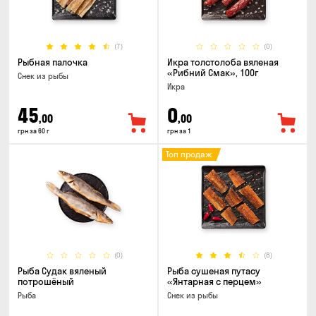
(7)
(0)
Рыбная палочка
Икра толстолоба вяленая
«Рибний Смак», 100г
Снек из рыбы
Икра
45
0
,00
,00
грн за 60 г
грн за 1
Топ продаж
(0)
(8)
Рыба Судак вяленый
Рыба сушеная путасу
потрошёный
«Янтарная с перцем»
Рыба
Снек из рыбы