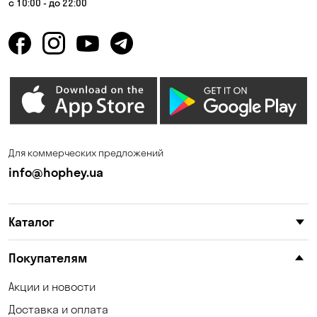
с 10:00 - до 22:00
Горбаневка
Горенка
Горишние Плавни
Гостомель
Дмитровка
Днепр
Елизаветовка
Зазимье
Запорожье
Ирпень
Для коммерческих предложений
Калиновка
Каменные Потоки
info@hophey.ua
Каменское
Карнауховка
Каталог
Катериновка
Келеберда
Киев
Клинцы
Покупателям
Княжичи
Корсунцы
Акции и новости
Доставка и оплата
Котовка
Коцюбинское