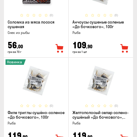
(0)
(0)
Соломка из мяса лосося
Анчоусы сушеные соленые
сушеная
«До бочкового», 100г
Снек из рыбы
Рыба
56
109
,00
,90
грн за 70 г
грн за 1 шт
Новинка
(0)
(0)
Филе триглы сушёно-соленое
Желтополосый селар солено-
«До бочкового», 100г
сушёный «До бочкового»,
100г
Рыба
Рыба
119
119