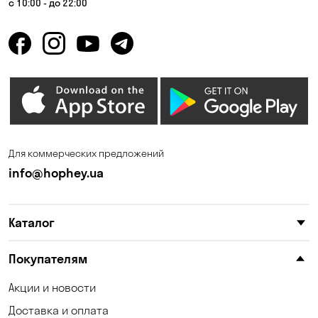
с 10:00 - до 22:00
Горбаневка
Горенка
Горишние Плавни
Гостомель
Дмитровка
Днепр
Елизаветовка
Зазимье
Запорожье
Ирпень
Для коммерческих предложений
Калиновка
Каменные Потоки
info@hophey.ua
Каменское
Карнауховка
Каталог
Катериновка
Келеберда
Киев
Клинцы
Покупателям
Княжичи
Корсунцы
Акции и новости
Доставка и оплата
Котовка
Коцюбинское