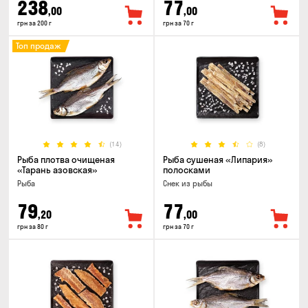
238
77
,00
,00
грн за 200 г
грн за 70 г
Топ продаж
(14)
(8)
Рыба плотва очищеная
Рыба сушеная «Липария»
«Тарань азовская»
полосками
Рыба
Снек из рыбы
79
77
,20
,00
грн за 80 г
грн за 70 г