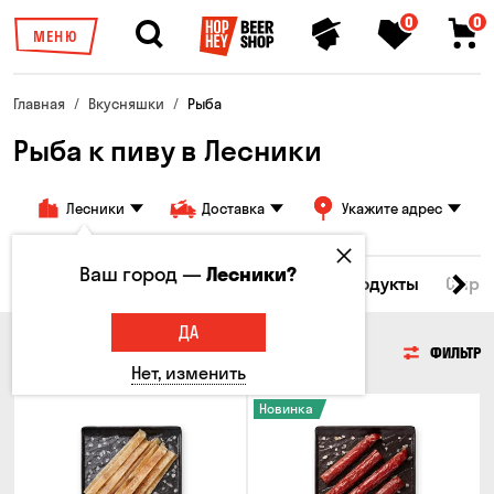
0
0
МЕНЮ
Главная
Вкусняшки
Рыба
Рыба к пиву в Лесники
Лесники
Доставка
Укажите адрес
Ваш город —
Лесники?
Все товары
Мясо
Рыба
Морепродукты
Сырн
ДА
РЫБА
ФИЛЬТР
Нет, изменить
Новинка