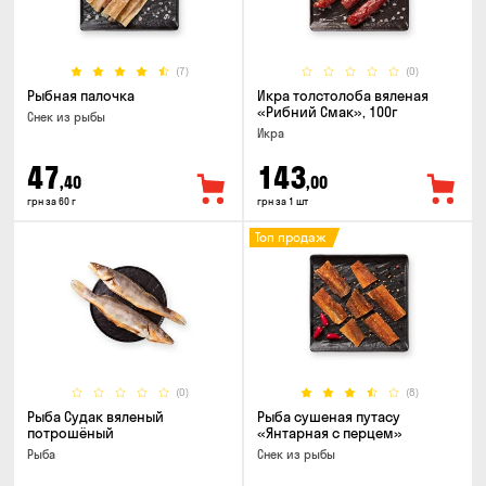
(7)
(0)
Рыбная палочка
Икра толстолоба вяленая
«Рибний Смак», 100г
Снек из рыбы
Икра
47
143
,40
,00
грн за 60 г
грн за 1 шт
Топ продаж
(0)
(8)
Рыба Судак вяленый
Рыба сушеная путасу
потрошёный
«Янтарная с перцем»
Рыба
Снек из рыбы