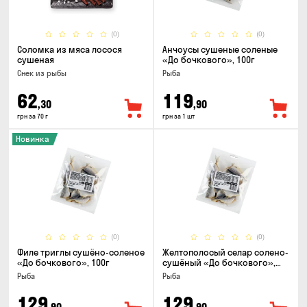
(0)
(0)
Соломка из мяса лосося
Анчоусы сушеные соленые
сушеная
«До бочкового», 100г
Снек из рыбы
Рыба
62
119
,30
,90
грн за 70 г
грн за 1 шт
Новинка
(0)
(0)
Филе триглы сушёно-соленое
Желтополосый селар солено-
«До бочкового», 100г
сушёный «До бочкового»,
100г
Рыба
Рыба
129
129