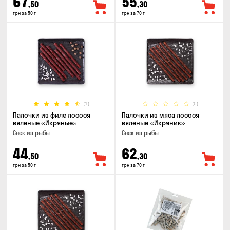
67
55
,50
,30
грн за 50 г
грн за 70 г
(1)
(0)
Палочки из филе лосося
Палочки из мяса лосося
вяленые «Икряные»
вяленые «Икряник»
Снек из рыбы
Снек из рыбы
44
62
,50
,30
грн за 50 г
грн за 70 г