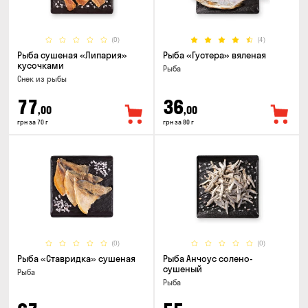
(0)
(4)
Рыба сушеная «Липария»
Рыба «Густера» вяленая
кусочками
Рыба
Снек из рыбы
77
36
,00
,00
грн за 70 г
грн за 80 г
(0)
(0)
Рыба «Ставридка» сушеная
Рыба Анчоус солено-
сушеный
Рыба
Рыба