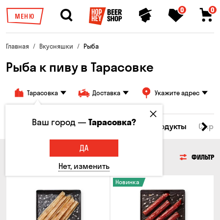
0
0
МЕНЮ
Главная
Вкусняшки
Рыба
Рыба к пиву в Тарасовке
Тарасовка
Доставка
Укажите адрес
Ваш город —
Тарасовка?
Все товары
Мясо
Рыба
Морепродукты
Сырн
ДА
РЫБА
ФИЛЬТР
Нет, изменить
Новинка