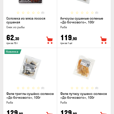
(0)
(0)
Соломка из мяса лосося
Анчоусы сушеные соленые
сушеная
«До бочкового», 100г
Снек из рыбы
Рыба
62
119
,30
,90
грн за 70 г
грн за 1 шт
Новинка
(0)
(0)
Филе триглы сушёно-соленое
Филе путасу сушено-соленое
«До бочкового», 100г
«До бочкового», 100г
Рыба
Рыба
129
129