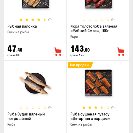
(7)
(0)
Рыбная палочка
Икра толстолоба вяленая
«Рибний Смак», 100г
Снек из рыбы
Икра
47
143
,40
,00
грн за 60 г
грн за 1 шт
Топ продаж
(0)
(8)
Рыба Судак вяленый
Рыба сушеная путасу
потрошёный
«Янтарная с перцем»
Рыба
Снек из рыбы