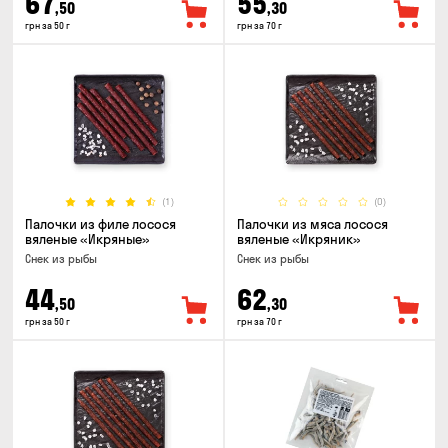
67
55
,50
,30
грн за 50 г
грн за 70 г
(1)
(0)
Палочки из филе лосося
Палочки из мяса лосося
вяленые «Икряные»
вяленые «Икряник»
Снек из рыбы
Снек из рыбы
44
62
,50
,30
грн за 50 г
грн за 70 г