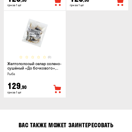
,90
,90
грн за 1 шт
грн за 1 шт
(0)
Желтополосый селар солено-
сушёный «До бочкового»,
100г
Рыба
129
,90
грн за 1 шт
ВАС ТАКЖЕ МОЖЕТ ЗАИНТЕРЕСОВАТЬ