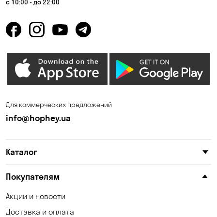
с 10:00 - до 22:00
Горбаневка
Горенка
Горишние Плавни
Гостомель
Дмитровка
Днепр
Елизаветовка
Зазимье
Запорожье
Ирпень
Для коммерческих предложений
Калиновка
Каменные Потоки
info@hophey.ua
Каменское
Карнауховка
Каталог
Катериновка
Келеберда
Киев
Клинцы
Покупателям
Княжичи
Корсунцы
Акции и новости
Доставка и оплата
Котовка
Коцюбинское