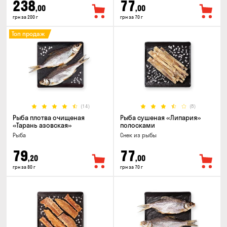
238
77
,00
,00
грн за 200 г
грн за 70 г
Топ продаж
(14)
(8)
Рыба плотва очищеная
Рыба сушеная «Липария»
«Тарань азовская»
полосками
Рыба
Снек из рыбы
79
77
,20
,00
грн за 80 г
грн за 70 г