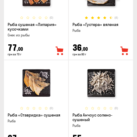
(0)
(4)
Рыба сушеная «Липария»
Рыба «Густера» вяленая
кусочками
Рыба
Снек из рыбы
77
36
,00
,00
грн за 70 г
грн за 80 г
(0)
(0)
Рыба «Ставридка» сушеная
Рыба Анчоус солено-
сушеный
Рыба
Рыба